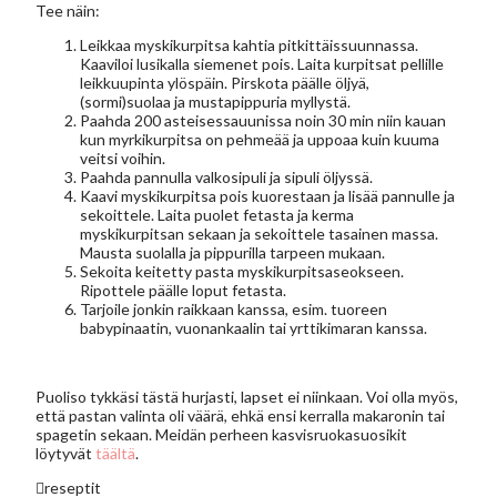
Tee näin:
Leikkaa myskikurpitsa kahtia pitkittäissuunnassa.
Kaaviloi lusikalla siemenet pois. Laita kurpitsat pellille
leikkuupinta ylöspäin. Pirskota päälle öljyä,
(sormi)suolaa ja mustapippuria myllystä.
Paahda 200 asteisessauunissa noin 30 min niin kauan
kun myrkikurpitsa on pehmeää ja uppoaa kuin kuuma
veitsi voihin.
Paahda pannulla valkosipuli ja sipuli öljyssä.
Kaavi myskikurpitsa pois kuorestaan ja lisää pannulle ja
sekoittele. Laita puolet fetasta ja kerma
myskikurpitsan sekaan ja sekoittele tasainen massa.
Mausta suolalla ja pippurilla tarpeen mukaan.
Sekoita keitetty pasta myskikurpitsaseokseen.
Ripottele päälle loput fetasta.
Tarjoile jonkin raikkaan kanssa, esim. tuoreen
babypinaatin, vuonankaalin tai yrttikimaran kanssa.
Puoliso tykkäsi tästä hurjasti, lapset ei niinkaan. Voi olla myös,
että pastan valinta oli väärä, ehkä ensi kerralla makaronin tai
spagetin sekaan. Meidän perheen kasvisruokasuosikit
löytyvät
täältä
.
reseptit