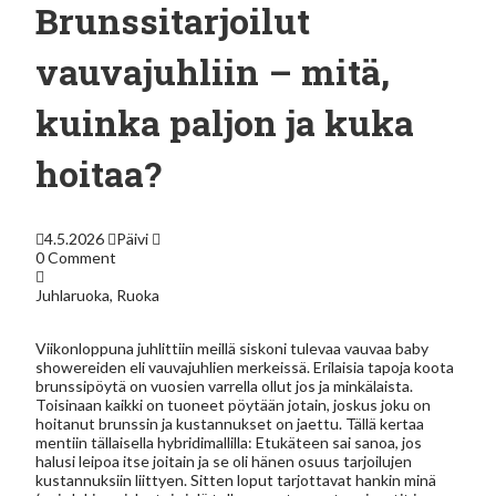
Brunssitarjoilut
vauvajuhliin – mitä,
kuinka paljon ja kuka
hoitaa?
4.5.2026
Päivi
0 Comment
Juhlaruoka
,
Ruoka
Viikonloppuna juhlittiin meillä siskoni tulevaa vauvaa baby
showereiden eli vauvajuhlien merkeissä. Erilaisia tapoja koota
brunssipöytä on vuosien varrella ollut jos ja minkälaista.
Toisinaan kaikki on tuoneet pöytään jotain, joskus joku on
hoitanut brunssin ja kustannukset on jaettu. Tällä kertaa
mentiin tällaisella hybridimallilla: Etukäteen sai sanoa, jos
halusi leipoa itse joitain ja se oli hänen osuus tarjoilujen
kustannuksiin liittyen. Sitten loput tarjottavat hankin minä