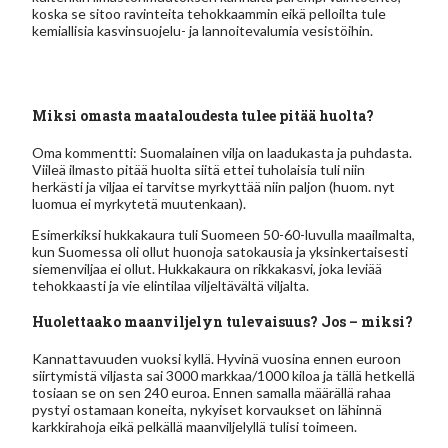
koska se sitoo ravinteita tehokkaammin eikä pelloilta tule
kemiallisia kasvinsuojelu- ja lannoitevalumia vesistöihin.
Miksi omasta maataloudesta tulee pitää huolta?
Oma kommentti: Suomalainen vilja on laadukasta ja puhdasta.
Viileä ilmasto pitää huolta siitä ettei tuholaisia tuli niin
herkästi ja viljaa ei tarvitse myrkyttää niin paljon (huom. nyt
luomua ei myrkytetä muutenkaan).
Esimerkiksi hukkakaura tuli Suomeen 50-60-luvulla maailmalta,
kun Suomessa oli ollut huonoja satokausia ja yksinkertaisesti
siemenviljaa ei ollut. Hukkakaura on rikkakasvi, joka leviää
tehokkaasti ja vie elintilaa viljeltävältä viljalta.
Huolettaako maanviljelyn tulevaisuus? Jos – miksi?
Kannattavuuden vuoksi kyllä. Hyvinä vuosina ennen euroon
siirtymistä viljasta sai 3000 markkaa/1000 kiloa ja tällä hetkellä
tosiaan se on sen 240 euroa. Ennen samalla määrällä rahaa
pystyi ostamaan koneita, nykyiset korvaukset on lähinnä
karkkirahoja eikä pelkällä maanviljelyllä tulisi toimeen.