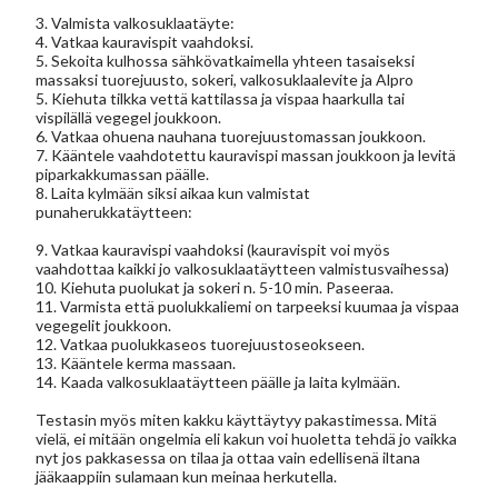
3. Valmista valkosuklaatäyte:
4. Vatkaa kauravispit vaahdoksi.
5. Sekoita kulhossa sähkövatkaimella yhteen tasaiseksi
massaksi tuorejuusto, sokeri, valkosuklaalevite ja Alpro
5. Kiehuta tilkka vettä kattilassa ja vispaa haarkulla tai
vispilällä vegegel joukkoon.
6. Vatkaa ohuena nauhana tuorejuustomassan joukkoon.
7. Kääntele vaahdotettu kauravispi massan joukkoon ja levitä
piparkakkumassan päälle.
8. Laita kylmään siksi aikaa kun valmistat
punaherukkatäytteen:
9. Vatkaa kauravispi vaahdoksi (kauravispit voi myös
vaahdottaa kaikki jo valkosuklaatäytteen valmistusvaihessa)
10. Kiehuta puolukat ja sokeri n. 5-10 min. Paseeraa.
11. Varmista että puolukkaliemi on tarpeeksi kuumaa ja vispaa
vegegelit joukkoon.
12. Vatkaa puolukkaseos tuorejuustoseokseen.
13. Kääntele kerma massaan.
14. Kaada valkosuklaatäytteen päälle ja laita kylmään.
Testasin myös miten kakku käyttäytyy pakastimessa. Mitä
vielä, ei mitään ongelmia eli kakun voi huoletta tehdä jo vaikka
nyt jos pakkasessa on tilaa ja ottaa vain edellisenä iltana
jääkaappiin sulamaan kun meinaa herkutella.