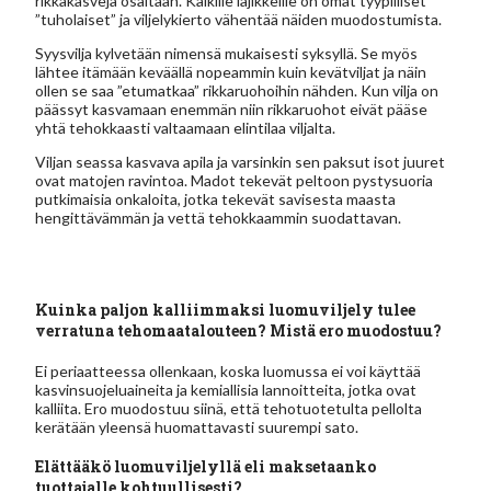
rikkakasveja osaltaan. Kaikille lajikkeille on omat tyypilliset
”tuholaiset” ja viljelykierto vähentää näiden muodostumista.
Syysvilja kylvetään nimensä mukaisesti syksyllä. Se myös
lähtee itämään keväällä nopeammin kuin kevätviljat ja näin
ollen se saa ”etumatkaa” rikkaruohoihin nähden. Kun vilja on
päässyt kasvamaan enemmän niin rikkaruohot eivät pääse
yhtä tehokkaasti valtaamaan elintilaa viljalta.
Viljan seassa kasvava apila ja varsinkin sen paksut isot juuret
ovat matojen ravintoa. Madot tekevät peltoon pystysuoria
putkimaisia onkaloita, jotka tekevät savisesta maasta
hengittävämmän ja vettä tehokkaammin suodattavan.
Kuinka paljon kalliimmaksi luomuviljely tulee
verratuna tehomaatalouteen? Mistä ero muodostuu?
Ei periaatteessa ollenkaan, koska luomussa ei voi käyttää
kasvinsuojeluaineita ja kemiallisia lannoitteita, jotka ovat
kalliita. Ero muodostuu siinä, että tehotuotetulta pellolta
kerätään yleensä huomattavasti suurempi sato.
Elättääkö luomuviljelyllä eli maksetaanko
tuottajalle kohtuullisesti?