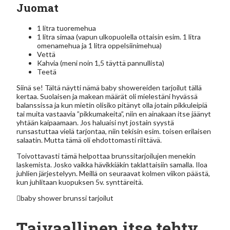
Juomat
1 litra tuoremehua
1 litra simaa (vapun ulkopuolella ottaisin esim. 1 litra
omenamehua ja 1 litra oppelsiinimehua)
Vettä
Kahvia (meni noin 1,5 täyttä pannullista)
Teetä
Siinä se! Tältä näytti nämä baby showereiden tarjoilut tällä
kertaa. Suolaisen ja makean määrät oli mielestäni hyvässä
balanssissa ja kun mietin olisiko pitänyt olla jotain pikkuleipiä
tai muita vastaavia ”pikkumakeita”, niin en ainakaan itse jäänyt
yhtään kaipaamaan. Jos haluaisi nyt jostain syystä
runsastuttaa vielä tarjontaa, niin tekisin esim. toisen erilaisen
salaatin. Mutta tämä oli ehdottomasti riittävä.
Toivottavasti tämä helpottaa brunssitarjoilujen menekin
laskemista. Josko vaikka hävikkiäkin taklattaisiin samalla. Iloa
juhlien järjestelyyn. Meillä on seuraavat kolmen viikon päästä,
kun juhlitaan kuopuksen 5v. synttäreitä.
baby shower
brunssi
tarjoilut
Taivaallinen itse tehty