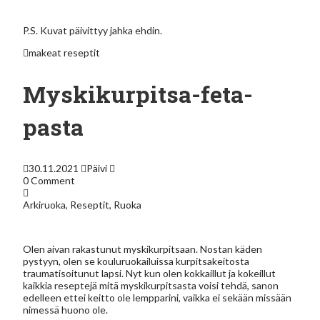
P.S. Kuvat päivittyy jahka ehdin.
makeat
reseptit
Myskikurpitsa-feta-
pasta
30.11.2021
Päivi
0 Comment
Arkiruoka
,
Reseptit
,
Ruoka
Olen aivan rakastunut myskikurpitsaan. Nostan käden
pystyyn, olen se kouluruokailuissa kurpitsakeitosta
traumatisoitunut lapsi. Nyt kun olen kokkaillut ja kokeillut
kaikkia reseptejä mitä myskikurpitsasta voisi tehdä, sanon
edelleen ettei keitto ole lempparini, vaikka ei sekään missään
nimessä huono ole.