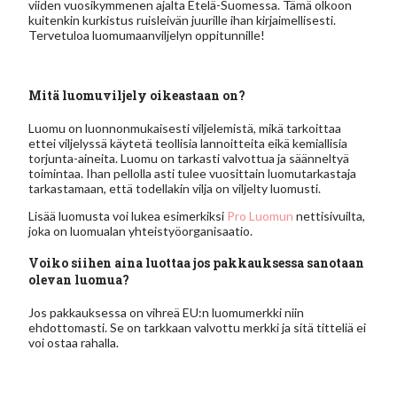
viiden vuosikymmenen ajalta Etelä-Suomessa. Tämä olkoon
kuitenkin kurkistus ruisleivän juurille ihan kirjaimellisesti.
Tervetuloa luomumaanviljelyn oppitunnille!
Mitä luomuviljely oikeastaan on?
Luomu on luonnonmukaisesti viljelemistä, mikä tarkoittaa
ettei viljelyssä käytetä teollisia lannoitteita eikä kemiallisia
torjunta-aineita. Luomu on tarkasti valvottua ja säänneltyä
toimintaa. Ihan pellolla asti tulee vuosittain luomutarkastaja
tarkastamaan, että todellakin vilja on viljelty luomusti.
Lisää luomusta voi lukea esimerkiksi
Pro Luomun
nettisivuilta,
joka on luomualan yhteistyöorganisaatio.
Voiko siihen aina luottaa jos pakkauksessa sanotaan
olevan luomua?
Jos pakkauksessa on vihreä EU:n luomumerkki niin
ehdottomasti. Se on tarkkaan valvottu merkki ja sitä titteliä ei
voi ostaa rahalla.