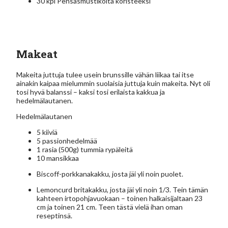
30 kpl Pensasmustikoita koristeeksi
Makeat
Makeita juttuja tulee usein brunssille vähän liikaa tai itse
ainakin kaipaa mielummin suolaisia juttuja kuin makeita. Nyt oli
tosi hyvä balanssi – kaksi tosi erilaista kakkua ja
hedelmälautanen.
Hedelmälautanen
5 kiiviä
5 passionhedelmää
1 rasia (500g) tummia rypäleitä
10 mansikkaa
Biscoff-porkkanakakku, josta jäi yli noin puolet.
Lemoncurd britakakku, josta jäi yli noin 1/3. Tein tämän
kahteen irtopohjavuokaan – toinen halkaisijaltaan 23
cm ja toinen 21 cm. Teen tästä vielä ihan oman
reseptinsä.