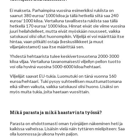
Ei makseta. Parhaimpina vuosina esimerkiksi rukiista on
saanut 380 euroa/ 1000 kiloa ja tällä hetkellä siitä saa 240
euroa/ 1000 kiloa. Vertailuna tavallisesta rukiista saa tällä
hetkellä 170 euroa/ 1000 kiloa. Hinnat eivät ole viime vuosina
juuri heilahdelleet, mutta eivät myöskään nousseet, vaikka
satokausi olisi ollut huonompikin. Viljelijä ei voi määrittää itse
hintaa, vaan pitkälti ostaja (keskusliikkeet ja muut
viljanjalostamot) saa itse määrittää sen.
Yhdestä hehtaarista tulee keskivertovuotena 2000-3000
kiloa viljaa. Vertailuna tavanomaisesti viljellyn pellon tuotto
voi olla hyvinä vuosina 5000-6000 kiloa/hehtaari.
Viljelijät saavat EU-tukia. Luomutuki on tänä vuonna 160
euroa/hehtaari. Tuki pysyy suhteellisen muuttumattomana
eikä siihen vaikuta, vaikka satokausi olisi huono. Lisäksi on
myös muita tukia, joita haetaan vuosittain.
Mikä parasta ja mikä haastavinta työssä?
Parasta on ehdottomasti oman työnjäljen näkeminen heti ja
kaikissa vaiheissa. Lisäisin vielä näin tyttären mielipiteen: Saa
olla luonnossa ja ulkona hyvin paljon.