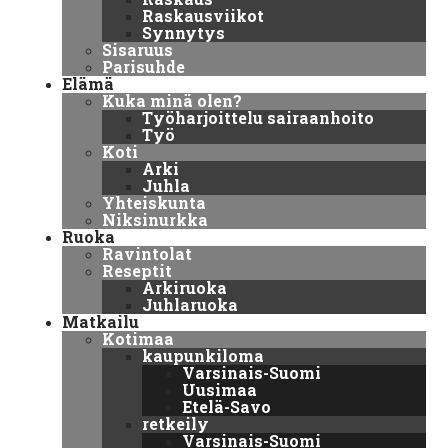
Raskausviikot
Synnytys
Sisaruus
Parisuhde
Elämä
Kuka minä olen?
Työharjoittelu sairaanhoito
Työ
Koti
Arki
Juhla
Yhteiskunta
Niksinurkka
Ruoka
Ravintolat
Reseptit
Arkiruoka
Juhlaruoka
Matkailu
Kotimaa
kaupunkiloma
Varsinais-Suomi
Uusimaa
Etelä-Savo
retkeily
Varsinais-Suomi