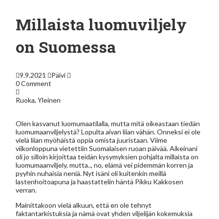
Millaista luomuviljely
on Suomessa
9.9.2021
Päivi
0 Comment
Ruoka
,
Yleinen
Olen kasvanut luomumaatilalla, mutta mitä oikeastaan tiedän
luomumaanviljelystä? Lopulta aivan liian vähän. Onneksi ei ole
vielä liian myöhäistä oppia omista juuristaan. Viime
viikonloppuna vietettiin Suomalaisen ruoan päivää. Aikeinani
oli jo silloin kirjoittaa teidän kysymyksien pohjalta millaista on
luomumaanviljely, mutta.., no, elämä vei pidemmän korren ja
pyyhin nuhaisia neniä. Nyt isäni oli kuitenkin meillä
lastenhoitoapuna ja haastattelin häntä Pikku Kakkosen
verran.
Mainittakoon vielä alkuun, että en ole tehnyt
faktantarkistuksia ja nämä ovat yhden viljelijän kokemuksia