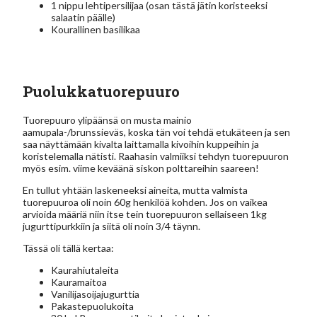
1 nippu lehtipersilijaa (osan tästä jätin koristeeksi
salaatin päälle)
Kourallinen basilikaa
Puolukkatuorepuuro
Tuorepuuro ylipäänsä on musta mainio
aamupala-/brunssieväs, koska tän voi tehdä etukäteen ja sen
saa näyttämään kivalta laittamalla kivoihin kuppeihin ja
koristelemalla nätisti. Raahasin valmiiksi tehdyn tuorepuuron
myös esim. viime keväänä siskon polttareihin saareen!
En tullut yhtään laskeneeksi aineita, mutta valmista
tuorepuuroa oli noin 60g henkilöä kohden. Jos on vaikea
arvioida määriä niin itse tein tuorepuuron sellaiseen 1kg
jugurttipurkkiin ja siitä oli noin 3/4 täynn.
Tässä oli tällä kertaa:
Kaurahiutaleita
Kauramaitoa
Vanilijasoijajugurttia
Pakastepuolukoita