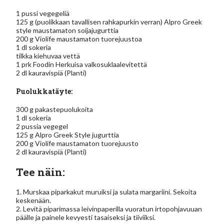
1 pussi vegegeliä
125 g (puolikkaan tavallisen rahkapurkin verran) Alpro Greek
style maustamaton soijajugurttia
200 g Violife maustamaton tuorejuustoa
1 dl sokeria
tilkka kiehuvaa vettä
1 prk Foodin Herkuisa valkosuklaalevitettä
2 dl kauravispiä (Planti)
Puolukkatäyte:
300 g pakastepuolukoita
1 dl sokeria
2 pussia vegegel
125 g Alpro Greek Style jugurttia
200 g Violife maustamaton tuorejuusto
2 dl kauravispiä (Planti)
Tee näin:
1. Murskaa piparkakut muruiksi ja sulata margariini. Sekoita
keskenään.
2. Levitä piparimassa leivinpaperilla vuoratun irtopohjavuuan
päälle ja painele kevyesti tasaiseksi ja tiiviiksi.