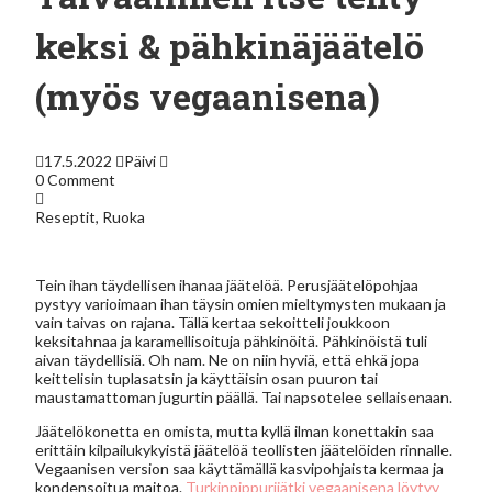
keksi & pähkinäjäätelö
(myös vegaanisena)
17.5.2022
Päivi
0 Comment
Reseptit
,
Ruoka
Tein ihan täydellisen ihanaa jäätelöä. Perusjäätelöpohjaa
pystyy varioimaan ihan täysin omien mieltymysten mukaan ja
vain taivas on rajana. Tällä kertaa sekoitteli joukkoon
keksitahnaa ja karamellisoituja pähkinöitä. Pähkinöistä tuli
aivan täydellisiä. Oh nam. Ne on niin hyviä, että ehkä jopa
keittelisin tuplasatsin ja käyttäisin osan puuron tai
maustamattoman jugurtin päällä. Tai napsotelee sellaisenaan.
Jäätelökonetta en omista, mutta kyllä ilman konettakin saa
erittäin kilpailukykyistä jäätelöä teollisten jäätelöiden rinnalle.
Vegaanisen version saa käyttämällä kasvipohjaista kermaa ja
kondensoitua maitoa.
Turkinpippurijätki vegaanisena löytyy