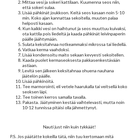
Mittaa vesi ja sokeri kattilaan. Kuumenna seos niin,
että sokeri sulaa.
Lisää pähkinät joukkoon. Keitä seos kasaan noin 5-10
min. Koko ajan kannattaa sekoitella, muuten palaa
helposti kasaan.
Kun kaikki vesi on haihtunut ja seos muuttuu kuivaksi,
ota kattila pois liedeltä ja kaada pähkinät leivinpaperin
päälle jäähtymään.
Sulata keksitahnaa notkeammaksi mikrossa tai liedellä.
Vatkaa kerma vaahdoksi.
Lisää kondensoitu maito sekaan kevyesti sekoitellen.
Kaada puolet kermaseoksesta pakkasenkestävään
astiaan.
Levitä sen jälkeen keksitahnaa ohuena nauhana
jäätelön päälle.
Lisää pähkinöitä.
Tee marmorointi, eli vetele haarukalla tai veitsellä koko
seoksen läpi.
Tee toinen kerros samalla tavalla.
Pakasta. Jäätyminen kestää vaihtelevasti, mutta noin
10-12 tunnissa pitäisi olla jähmettynyt.
Nauti just niin kuin tykkäät!
P.S. Jos päätätte kokeilla tätä, niin tuu kertomaan mitä