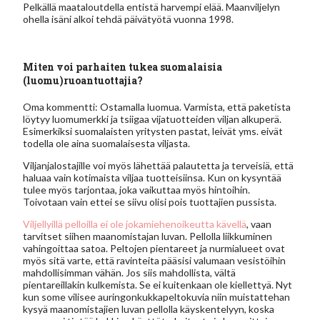
Pelkällä maataloutdella entistä harvempi elää. Maanviljelyn
ohella isäni alkoi tehdä päivätyötä vuonna 1998.
Miten voi parhaiten tukea suomalaisia
(luomu)ruoantuottajia?
Oma kommentti: Ostamalla luomua. Varmista, että paketista
löytyy luomumerkki ja tsiigaa vijatuotteiden viljan alkuperä.
Esimerkiksi suomalaisten yritysten pastat, leivät yms. eivät
todella ole aina suomalaisesta viljasta.
Viljanjalostajille voi myös lähettää palautetta ja terveisiä, että
haluaa vain kotimaista viljaa tuotteisiinsa. Kun on kysyntää
tulee myös tarjontaa, joka vaikuttaa myös hintoihin.
Toivotaan vain ettei se siivu olisi pois tuottajien pussista.
Viljellyillä pelloilla ei ole jokamiehenoikeutta kävellä
, vaan
tarvitset siihen maanomistajan luvan. Pellolla liikkuminen
vahingoittaa satoa. Peltojen pientareet ja nurmialueet ovat
myös sitä varte, että ravinteita pääsisi valumaan vesistöihin
mahdollisimman vähän. Jos siis mahdollista, vältä
pientareillakin kulkemista. Se ei kuitenkaan ole kiellettyä. Nyt
kun some vilisee auringonkukkapeltokuvia niin muistattehan
kysyä maanomistajien luvan pellolla käyskentelyyn, koska