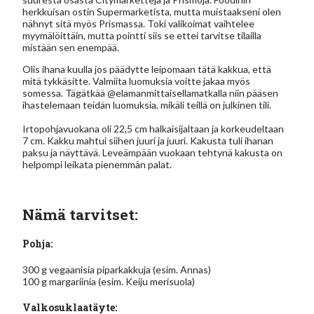
herkkuisan ostin Supermarketista, mutta muistaakseni olen
nähnyt sitä myös Prismassa. Toki valikoimat vaihtelee
myymälöittäin, mutta pointti siis se ettei tarvitse tilailla
mistään sen enempää.
Olis ihana kuulla jos päädytte leipomaan tätä kakkua, että
mitä tykkäsitte. Valmiita luomuksia voitte jakaa myös
somessa. Tägätkää @elamanmittaisellamatkalla niin pääsen
ihastelemaan teidän luomuksia, mikäli teillä on julkinen tili.
Irtopohjavuokana oli 22,5 cm halkaisijaltaan ja korkeudeltaan
7 cm. Kakku mahtui siihen juuri ja juuri. Kakusta tuli ihanan
paksu ja näyttävä. Leveämpään vuokaan tehtynä kakusta on
helpompi leikata pienemmän palat.
Nämä tarvitset:
Pohja:
300 g vegaanisia piparkakkuja (esim. Annas)
100 g margariinia (esim. Keiju merisuola)
Valkosuklaatäyte: