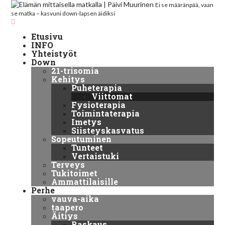
Ei se määränpää, vaan
se matka – kasvuni down-lapsen äidiksi
Etusivu
INFO
Yhteistyöt
Down
21-trisomia
Kehitys
Puheterapia
Viittomat
Fysioterapia
Toimintaterapia
Imetys
Siisteyskasvatus
Sopeutuminen
Tunteet
Vertaistuki
Terveys
Tukitoimet
Ammattilaisille
Perhe
vauva-aika
taapero
Äitiys
Raskaus