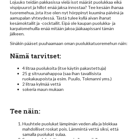
Lojuuko teidän pakkasissa vielä isot määrät puolukkaa eikä
vispipuurot ja hillot enää jaksa innostaa? Tee kesään ihanaa
tuoremehua, jota itse olen nyt hörppinyt kuumina päivinä ja
aamupalan yhteydessä. Tästä tulee kyllä aivan ihanat
kesämoktailit ja -cocktailit. Eipä ole kaupan puolukka- ja
karpalomehuilla enää mitään jakoa jääkaapissani tämän
jälkeen.
Sinäkin pääset puuhaamaan oman puolukkatuoremehun näin:
Nämä tarvitset:
4 litraa puolukoita (itse käytin pakastettuja)
25 g sitruunahappoa (saa ihan tavallisista
ruokakaupoista ja esim. Puuilo, Tokmanni yms.)
2 litraa kylmää vettä
sokeria maun mukaan
Tee näin:
Huuhtele puolukat lämpimän veden alla ja blokkaa
mahdolliset roskat pois. Lämmintä vettä siksi, että
samalla puolukat sulaa.