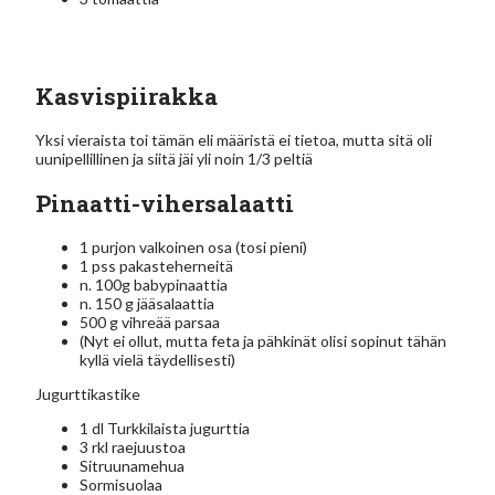
Kasvispiirakka
Yksi vieraista toi tämän eli määristä ei tietoa, mutta sitä oli
uunipellillinen ja siitä jäi yli noin 1/3 peltiä
Pinaatti-vihersalaatti
1 purjon valkoinen osa (tosi pieni)
1 pss pakasteherneitä
n. 100g babypinaattia
n. 150 g jääsalaattia
500 g vihreää parsaa
(Nyt ei ollut, mutta feta ja pähkinät olisi sopinut tähän
kyllä vielä täydellisesti)
Jugurttikastike
1 dl Turkkilaista jugurttia
3 rkl raejuustoa
Sitruunamehua
Sormisuolaa