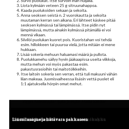
Survo puolukat. Itse survoin ihan nuijalla.
Liota kylmään veteen 25 g sitruunahappoa.
Kaada puolukoiden sekaan ja sekoita.
Anna seoksen seistä n. 2 vuorokautta ja sekoita
muutaman kerran sen aikana. Eri lähteet käskee pitää
seoksen kylmässä tai lämpimässä. Itse pidin nyt
lämpimässä, mutta ainakin kylmässä pitämällä ei voi
mennä vikaan.
Siivilöi puolukan kuoret pois. Kuoristahan voi tehdä
esim. hillokkeen tai puuroa vielä, jotta mitään ei mene
hukkaan.
Lisää sokeria mehuun haluamasi määrä ja pullota.
Puolukkamehu säilyy hyvin jääkaapissa useita viikkoja,
mutta mehun voi myös pakastaa esim.
pakastusrasioihin tai maitotölkkeihin.
Itse laitoin sokeria sen verran, että tuli makuuni vähän
liian makeaa. Juomisvaiheessa lisäsin vettä puolet eli
1:1 ajatuksella hörpin omat mehut.
Kippis heinäkuulle! Sulle ja mulle. Meille kaikille!
reseptit
Brunssitarjoilut vauvajuhliin – mitä, kuinka paljon ja
Taivaallinen itse tehty keksi & pähkinäjäätelö (myös
Brunssitarjoilut vauvajuhliin – mitä, kuinka paljon ja
Taivaallinen itse tehty keksi & pähkinäjäätelö (myös
kuka hoitaa?
vegaanisena)
Vegaani tuorejuustokakku jouluun
Myskikurpitsa-feta-pasta
Millaista luomuviljely on Suomessa
Puolukkatuoremehu pakastepuolukoista
Meidän perheen parhaat kasvisruokareseptit
Pähkinäinen banana bread eli banaanikakku
Palsternakkakeitto
Linssilasagne ja hätävara pakkaseen
kuka hoitaa?
vegaanisena)
Vegaani tuorejuustokakku jouluun
Myskikurpitsa-feta-pasta
Millaista luomuviljely on Suomessa
Puolukkatuoremehu pakastepuolukoista
Meidän perheen parhaat kasvisruokareseptit
Pähkinäinen banana bread eli banaanikakku
Palsternakkakeitto
Linssilasagne ja hätävara pakkaseen
Meidän perheen parhaat