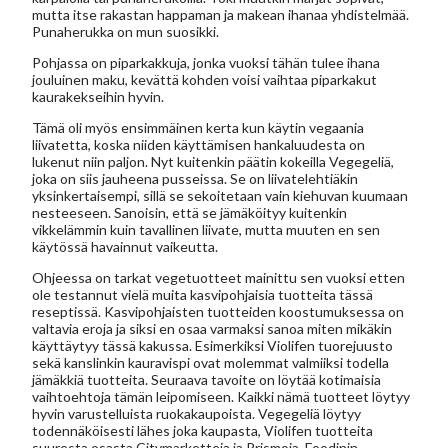
mutta itse rakastan happaman ja makean ihanaa yhdistelmää.
Punaherukka on mun suosikki.
Pohjassa on piparkakkuja, jonka vuoksi tähän tulee ihana
jouluinen maku, kevättä kohden voisi vaihtaa piparkakut
kaurakekseihin hyvin.
Tämä oli myös ensimmäinen kerta kun käytin vegaania
liivatetta, koska niiden käyttämisen hankaluudesta on
lukenut niin paljon. Nyt kuitenkin päätin kokeilla Vegegeliä,
joka on siis jauheena pusseissa. Se on liivatelehtiäkin
yksinkertaisempi, sillä se sekoitetaan vain kiehuvan kuumaan
nesteeseen. Sanoisin, että se jämäköityy kuitenkin
vikkelämmin kuin tavallinen liivate, mutta muuten en sen
käytössä havainnut vaikeutta.
Ohjeessa on tarkat vegetuotteet mainittu sen vuoksi etten
ole testannut vielä muita kasvipohjaisia tuotteita tässä
reseptissä. Kasvipohjaisten tuotteiden koostumuksessa on
valtavia eroja ja siksi en osaa varmaksi sanoa miten mikäkin
käyttäytyy tässä kakussa. Esimerkiksi Violifen tuorejuusto
sekä kanslinkin kauravispi ovat molemmat valmiiksi todella
jämäkkiä tuotteita. Seuraava tavoite on löytää kotimaisia
vaihtoehtoja tämän leipomiseen. Kaikki nämä tuotteet löytyy
hyvin varustelluista ruokakaupoista. Vegegeliä löytyy
todennäköisesti lähes joka kaupasta, Violifen tuotteita
suuresta osasta Citymarketteja ja Prismoja. Foodinin