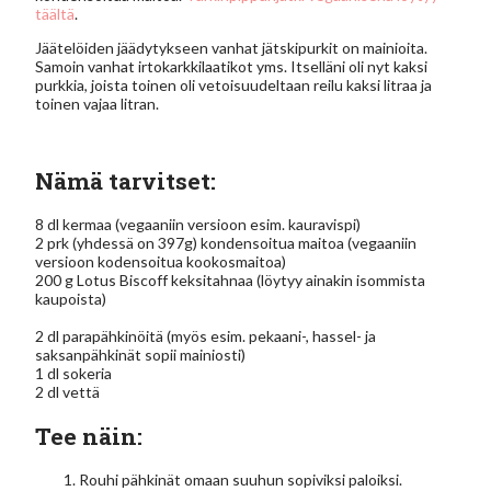
täältä
.
Jäätelöiden jäädytykseen vanhat jätskipurkit on mainioita.
Samoin vanhat irtokarkkilaatikot yms. Itselläni oli nyt kaksi
purkkia, joista toinen oli vetoisuudeltaan reilu kaksi litraa ja
toinen vajaa litran.
Nämä tarvitset:
8 dl kermaa (vegaaniin versioon esim. kauravispi)
2 prk (yhdessä on 397g) kondensoitua maitoa (vegaaniin
versioon kodensoitua kookosmaitoa)
200 g Lotus Biscoff keksitahnaa (löytyy ainakin isommista
kaupoista)
2 dl parapähkinöitä (myös esim. pekaani-, hassel- ja
saksanpähkinät sopii mainiosti)
1 dl sokeria
2 dl vettä
Tee näin:
Rouhi pähkinät omaan suuhun sopiviksi paloiksi.