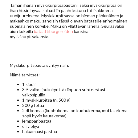
Tämän ihanan myskikurpitsapastan lisäksi myskikurpitsa on
ihan hitsin hyvää salaattiin paahdettuna tai lisäkkeenä
uunijuureksena. Myskikurpitsassa on hieman pähkinäinen ja
makeahko maku, sanoisin tässä olevan bataatille erinoimainen
suomalainen korvike. Maku on yllättävän lähellä. Seuraavaksi
aion kokeilla
bataattiburgereiden
kansina
myskikurpitsakansia.
Myskikurpitspasta syntyy näin:
Nämä tarvitset:
1 sipuli
3-5 valkosipulinkynttä riippuen suhteestasi
valkosipuliin
1 myskikurpitsa (n. 500 g)
200 g fetaa
2 dl kermaa (kuohukerma on kuohukerma, mutta arkena
sopii hyvin kaurakerma)
lempparipastaa
oliiviöljyä
haluamaasi pastaa