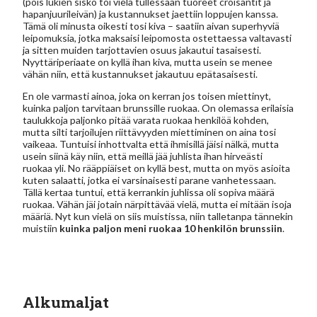
(pois lukien sisko toi vielä tullessaan tuoreet croisantit ja
hapanjuurileivän) ja kustannukset jaettiin loppujen kanssa.
Tämä oli minusta oikesti tosi kiva – saatiin aivan superhyviä
leipomuksia, jotka maksaisi leipomosta ostettaessa valtavasti
ja sitten muiden tarjottavien osuus jakautui tasaisesti.
Nyyttäriperiaate on kyllä ihan kiva, mutta usein se menee
vähän niin, että kustannukset jakautuu epätasaisesti.
En ole varmasti ainoa, joka on kerran jos toisen miettinyt,
kuinka paljon tarvitaan brunssille ruokaa. On olemassa erilaisia
taulukkoja paljonko pitää varata ruokaa henkilöä kohden,
mutta silti tarjoilujen riittävyyden miettiminen on aina tosi
vaikeaa. Tuntuisi inhottvalta että ihmisillä jäisi nälkä, mutta
usein siinä käy niin, että meillä jää juhlista ihan hirveästi
ruokaa yli. No rääppiäiset on kyllä best, mutta on myös asioita
kuten salaatti, jotka ei varsinaisesti parane vanhetessaan.
Tällä kertaa tuntui, että kerrankin juhlissa oli sopiva määrä
ruokaa. Vähän jäi jotain närpittävää vielä, mutta ei mitään isoja
määriä. Nyt kun vielä on siis muistissa, niin talletanpa tännekin
muistiin
kuinka paljon meni ruokaa 10 henkilön brunssiin
.
Alkumaljat