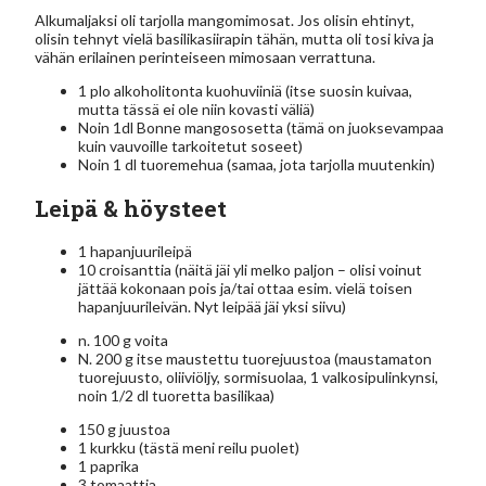
Alkumaljaksi oli tarjolla mangomimosat. Jos olisin ehtinyt,
olisin tehnyt vielä basilikasiirapin tähän, mutta oli tosi kiva ja
vähän erilainen perinteiseen mimosaan verrattuna.
1 plo alkoholitonta kuohuviiniä (itse suosin kuivaa,
mutta tässä ei ole niin kovasti väliä)
Noin 1dl Bonne mangososetta (tämä on juoksevampaa
kuin vauvoille tarkoitetut soseet)
Noin 1 dl tuoremehua (samaa, jota tarjolla muutenkin)
Leipä & höysteet
1 hapanjuurileipä
10 croisanttia (näitä jäi yli melko paljon – olisi voinut
jättää kokonaan pois ja/tai ottaa esim. vielä toisen
hapanjuurileivän. Nyt leipää jäi yksi siivu)
n. 100 g voita
N. 200 g itse maustettu tuorejuustoa (maustamaton
tuorejuusto, oliiviöljy, sormisuolaa, 1 valkosipulinkynsi,
noin 1/2 dl tuoretta basilikaa)
150 g juustoa
1 kurkku (tästä meni reilu puolet)
1 paprika
3 tomaattia