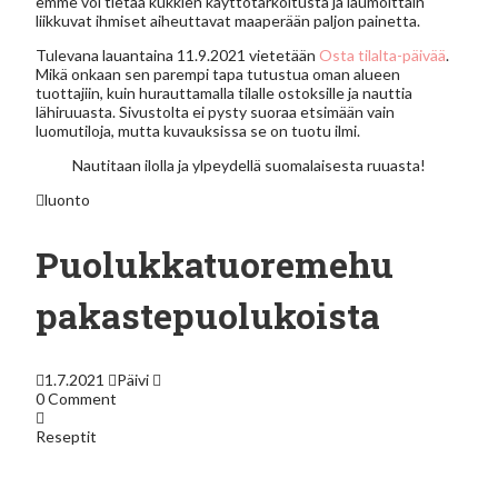
emme voi tietää kukkien käyttötarkoitusta ja laumoittain
liikkuvat ihmiset aiheuttavat maaperään paljon painetta.
Tulevana lauantaina 11.9.2021 vietetään
Osta tilalta-päivää
.
Mikä onkaan sen parempi tapa tutustua oman alueen
tuottajiin, kuin hurauttamalla tilalle ostoksille ja nauttia
lähiruuasta. Sivustolta ei pysty suoraa etsimään vain
luomutiloja, mutta kuvauksissa se on tuotu ilmi.
Nautitaan ilolla ja ylpeydellä suomalaisesta ruuasta!
luonto
Puolukkatuoremehu
pakastepuolukoista
1.7.2021
Päivi
0 Comment
Reseptit