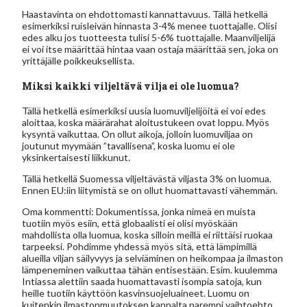
Haastavinta on ehdottomasti kannattavuus. Tällä hetkellä
esimerkiksi ruisleivän hinnasta 3-4% menee tuottajalle. Olisi
edes alku jos tuotteesta tulisi 5-6% tuottajalle. Maanviljelijä
ei voi itse määrittää hintaa vaan ostaja määrittää sen, joka on
yrittäjälle poikkeuksellista.
Miksi kaikki viljeltävä vilja ei ole luomua?
Tällä hetkellä esimerkiksi uusia luomuviljelijöitä ei voi edes
aloittaa, koska määrärahat aloitustukeen ovat loppu. Myös
kysyntä vaikuttaa. On ollut aikoja, jolloin luomuviljaa on
joutunut myymään ”tavallisena”, koska luomu ei ole
yksinkertaisesti liikkunut.
Tällä hetkellä Suomessa viljeltävästä viljasta 3% on luomua.
Ennen EU:iin liitymistä se on ollut huomattavasti vähemmän.
Oma kommentti: Dokumentissa, jonka nimeä en muista
tuotiin myös esiin, että globaalisti ei olisi myöskään
mahdollista olla luomua, koska silloin meillä ei riittäisi ruokaa
tarpeeksi. Pohdimme yhdessä myös sitä, että lämpimillä
alueilla viljan säilyvyys ja selviäminen on heikompaa ja ilmaston
lämpeneminen vaikuttaa tähän entisestään. Esim. kuulemma
Intiassa alettiin saada huomattavasti isompia satoja, kun
heille tuotiin käyttöön kasvinsuojeluaineet. Luomu on
kuitenkin ilmastonmuutoksen kannalta parempi vaihtoehto,