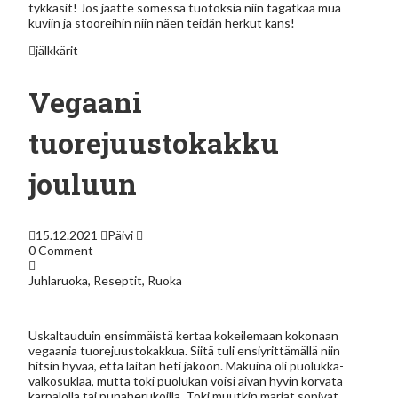
tykkäsit! Jos jaatte somessa tuotoksia niin tägätkää mua
kuviin ja stooreihin niin näen teidän herkut kans!
jälkkärit
Vegaani
tuorejuustokakku
jouluun
15.12.2021
Päivi
0 Comment
Juhlaruoka
,
Reseptit
,
Ruoka
Uskaltauduin ensimmäistä kertaa kokeilemaan kokonaan
vegaania tuorejuustokakkua. Siitä tuli ensiyrittämällä niin
hitsin hyvää, että laitan heti jakoon. Makuina oli puolukka-
valkosuklaa, mutta toki puolukan voisi aivan hyvin korvata
karpalolla tai punaherukoilla. Toki muutkin marjat sopivat,