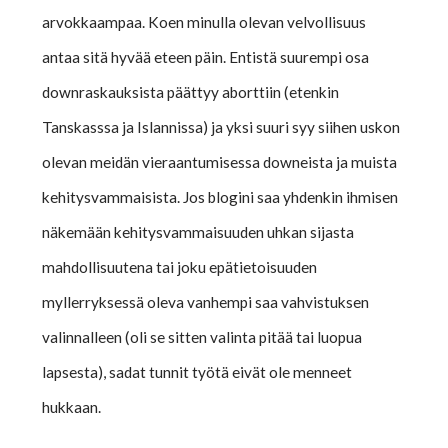
arvokkaampaa. Koen minulla olevan velvollisuus
antaa sitä hyvää eteen päin. Entistä suurempi osa
downraskauksista päättyy aborttiin (etenkin
Tanskasssa ja Islannissa) ja yksi suuri syy siihen uskon
olevan meidän vieraantumisessa downeista ja muista
kehitysvammaisista. Jos blogini saa yhdenkin ihmisen
näkemään kehitysvammaisuuden uhkan sijasta
mahdollisuutena tai joku epätietoisuuden
myllerryksessä oleva vanhempi saa vahvistuksen
valinnalleen (oli se sitten valinta pitää tai luopua
lapsesta), sadat tunnit työtä eivät ole menneet
hukkaan.