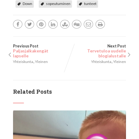
Down
sopeutuminen
tunteet
Previous Post
Next Post
Paljasjalkakengät
Tervetuloa uudelle
lapselle
blogialustalle
,
,
Yhteiskunta
Yleinen
Yhteiskunta
Yleinen
Related Posts