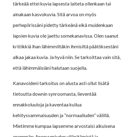
tärkeää ettei kuvia lapsesta laiteta ollenkaan tai
ainakaan kasvokuvia. Sitä arvoa on myös
perhepiirissäni pidetty tärkeänä eikä muidenkaan
lapsien kuvia ole jaettu somekanavissa. Olen saanut
kritiikkiä ihan lähimmiltäkin ihmisiltä päätöksestäni
alkaa jakaa kuvia. Ja hyvä niin. Se tarkoittaa vain sitä,
että lähimmäisiäni halutaan suojella.
Kanavoideni tarkoitus on alusta asti ollut lisätä
tietoutta downin synroomasta, lieventää
ennakkoluuloja ja kaventaa kuilua
kehitysvammaisuuden ja ”normaaliuden” välillä.
Mietimme kumpaa lapsemme arvostaisi aikuisena
enemmän: Anonyymiyden ylläpitämistä ja