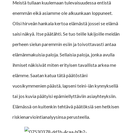
Meistä tullaan kuulemaan tulevaisuudessa entistä
enemmän eikä asiamme ole alkuunkaan loppuneet.
Olisi hirveän hankala kertoa elämästä jossei se elämä
saisi näkyä. Itse päätähti. Se tuo teille lukijoille meidän
perheen sielun paremmin esiin ja toivottavasti antaa
elämänmakuisia paloja. Sellaisia paloja, jonka avulla
ihmiset näkisivät miten erityisen tavallista arkea me
elämme. Saatan katua tätä päätöstäni
vuosikymmenien päästä, lapseni teini-iän kynnyksellä
tai jos kuvia päätyisi epämiellyttäviin asiayhteyksiin.
Elämässä on kuitenkin tehtävä päätöksiä sen hetkisen
riskienarviointianalyysinsa perusteella.