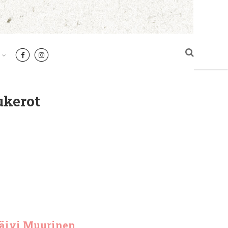
ukerot
äivi Muurinen