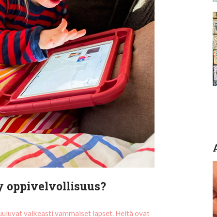
y oppivelvollisuus?
kuuluvat vaikeasti vammaiset lapset. Heitä ovat