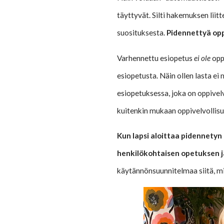
täyttyvät. Silti hakemuksen liitt
suosituksesta.
Pidennettyä oppi
Varhennettu esiopetus
ei ole
oppi
esiopetusta. Näin ollen lasta ei
esiopetuksessa, joka on oppivelv
kuitenkin mukaan oppivelvollisu
Kun lapsi aloittaa pidennetyn 
henkilökohtaisen opetuksen j
käytännönsuunnitelmaa siitä, mi