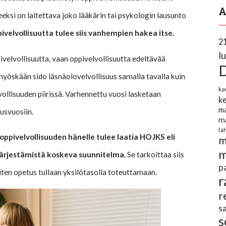
A
eeksi on laitettava joko lääkärin tai psykologin lausunto
velvollisuutta tulee siis vanhempien hakea itse.
2
l
velvollisuutta, vaan oppivelvollisuutta edeltävää
 myöskään sido läsnäolovelvollisuus samalla tavalla kuin
ka
ollisuuden piirissä. Varhennettu vuosi lasketaan
k
ma
usvuosiin.
m
lä
oppivelvollisuuden hänelle tulee laatia HOJKS eli
m
m
ärjestämistä koskeva suunnitelma.
Se tarkoittaa siis
p
ten opetus tullaan yksilötasolla toteuttamaan.
r
r
sa
s