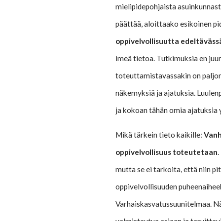
mielipidepohjaista asuinkunnasta
päättää, aloittaako esikoinen p
oppivelvollisuutta edeltäväs
imeä tietoa. Tutkimuksia en juuri
toteuttamistavassakin on paljo
näkemyksiä ja ajatuksia. Luulenp
ja kokoan tähän omia ajatuksia 
Mikä tärkein tieto kaikille:
Vanh
oppivelvollisuus toteutetaan
.
mutta se ei tarkoita, että niin p
oppivelvollisuuden puheenaiheek
Varhaiskasvatussuunitelmaa. Nä