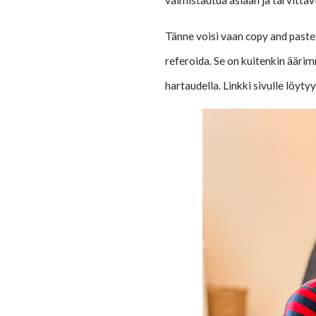
valmistautua asiaan ja tarvittavi
Tänne voisi vaan copy and paste
referoida. Se on kuitenkin ääri
hartaudella. Linkki sivulle löyty