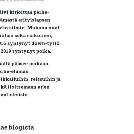
äivi kirjoittaa perhe-
lämästä erityislapsen
idin silmin. Mukana ovat
uoliso sekä esikoinen,
016 syntynyt down-tyttö
a 2019 syntynyt poika.
äältä pääsee mukaan
erhe-elämän
eikkailuihin, reissuihin ja
ekä iloitsemaan arjen
ivalluksista.
ae blogista