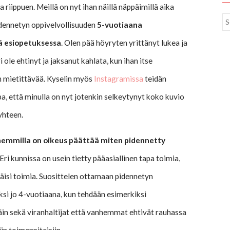
 riippuen. Meillä on nyt ihan näillä näppäimillä aika
idennetyn oppivelvollisuuden
5-vuotiaana
sä esiopetuksessa
. Olen pää höyryten yrittänyt lukea ja
 ole ehtinyt ja jaksanut kahlata, kun ihan itse
n mietittävää. Kyselin myös
Instagramissa
teidän
a, että minulla on nyt jotenkin selkeytynyt koko kuvio
yhteen.
emmilla on oikeus päättää miten pidennetty
 Eri kunnissa on usein tietty pääasiallinen tapa toimia,
itäisi toimia. Suosittelen ottamaan pidennetyn
si jo 4-vuotiaana, kun tehdään esimerkiksi
in sekä viranhaltijat että vanhemmat ehtivät rauhassa