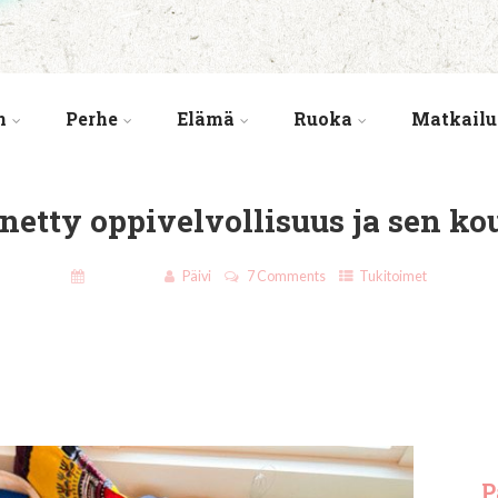
n
Perhe
Elämä
Ruoka
Matkailu
netty oppivelvollisuus ja sen ko
13.4.2021
Päivi
7 Comments
Tukitoimet
P