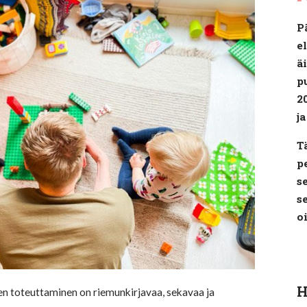
P
e
ä
p
2
j
T
p
s
s
o
H
sen toteuttaminen on riemunkirjavaa, sekavaa ja