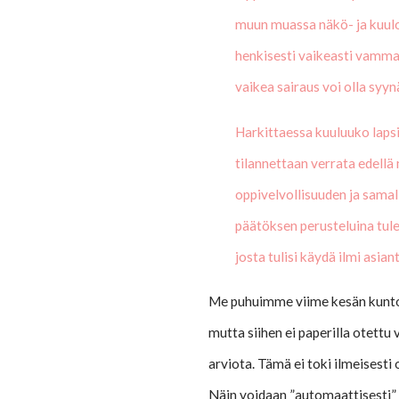
muun muassa näkö- ja kuulo
henkisesti vaikeasti vammai
vaikea sairaus voi olla syy
Harkittaessa kuuluuko lapsi 
tilannettaan verrata edell
oppivelvollisuuden ja samal
päätöksen perusteluina tule
josta tulisi käydä ilmi asi
Me puhuimme viime kesän kunto
mutta siihen ei paperilla otettu
arviota. Tämä ei toki ilmeisesti
Näin voidaan ”automaattisesti” 