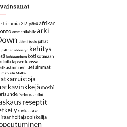
vainsanat
afrikan
1-trisomia
213-päivä
arki
uonto
ammattilaisille
Down
juhlat
joulu
elämä
kehitys
upallinen yhteistyö
koti
esä
kotimaan
kohtaaminen
lapsen kanssa
tkailu
luetuimmat
atkustaminen
himatkailu
Matkailu
atkamuistoja
atkavinkkejä
moshi
arisuhde
Perhe
puuhailut
askaus
reseptit
etkeily
ruoka
Safari
iraanhoitajaopiskelija
opeutuminen