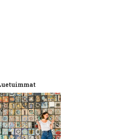
Luetuimmat