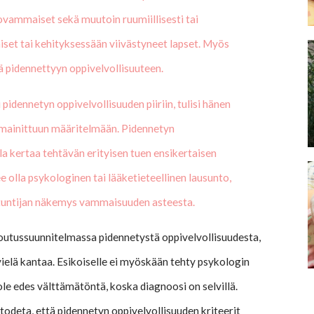
vammaiset sekä muutoin ruumiillisesti tai
set tai kehityksessään viivästyneet lapset. Myös
nä pidennettyyn oppivelvollisuuteen.
pidennetyn oppivelvollisuuden piiriin, tulisi hänen
ä mainittuun määritelmään. Pidennetyn
la kertaa tehtävän erityisen tuen ensikertaisen
e olla psykologinen tai lääketieteellinen lausunto,
antuntijan näkemys vammaisuuden asteesta.
utussuunnitelmassa pidennetystä oppivelvollisuudesta,
 vielä kantaa. Esikoiselle ei myöskään tehty psykologin
 ole edes välttämätöntä, koska diagnoosi on selvillä.
todeta, että pidennetyn oppivelvollisuuden kriteerit