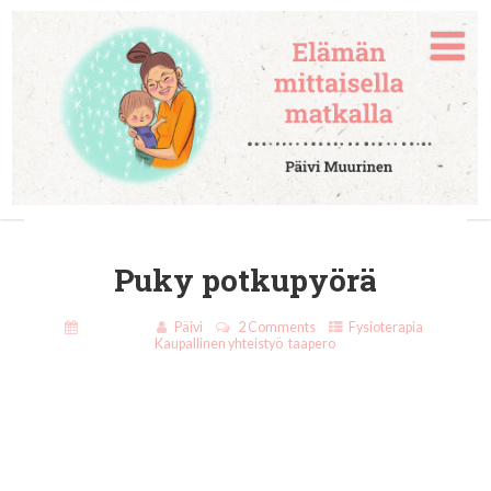
Puky potkupyörä
27.5.2019
Päivi
2 Comments
Fysioterapia
,
Kaupallinen yhteistyö
,
taapero