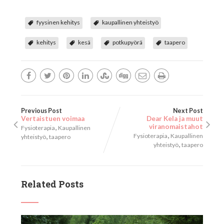
fyysinen kehitys
kaupallinen yhteistyö
kehitys
kesä
potkupyörä
taapero
Previous Post
Next Post
Vertaistuen voimaa
Dear Kela ja muut
,
viranomaistahot
Fysioterapia
Kaupallinen
,
,
Fysioterapia
Kaupallinen
yhteistyö
taapero
,
yhteistyö
taapero
Related Posts