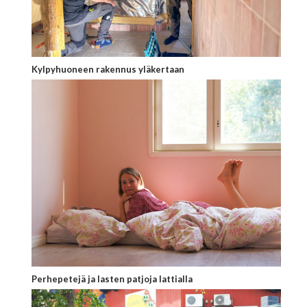
Kylpyhuoneen rakennus yläkertaan
Perhepetejä ja lasten patjoja lattialla