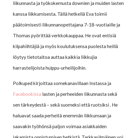
liikunnasta ja työkokemusta downien ja muiden lasten
kanssa liikkumisesta. Tällä hetkellä Eva toimii
päätoimisesti liikunnanopettajana 7-18-vuotiaille ja
Thomas pyörittää verkkokauppaa. He ovat entisiä
kilpahiihtäjiä ja myös koulutuksensa puolesta heillä
löytyy tietotaitoa auttaa kaikkia liikkujia
harrastelijoista huippu-urheilijoihin.
Polkuped kirjoittaa somekanavillaan Instassa ja
Facebookissa
lasten ja perheeiden liikunnasta sekä
sen tärkeydestä – sekä suomeksi että ruotsiksi . He
haluavat saada perheitä enemmän liikkumaan ja
saavakin työhönsä paljon voimaa asiakkaiden
jakamista onnistumisen hetkistä. Tarkkasilmäinen voi