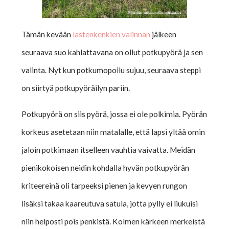
Tämän kevään
lastenkenkien valinnan
jälkeen
seuraava suo kahlattavana on ollut potkupyörä ja sen
valinta. Nyt kun potkumopoilu sujuu, seuraava steppi
on siirtyä potkupyöräilyn pariin.
Potkupyörä on siis pyörä, jossa ei ole polkimia. Pyörän
korkeus asetetaan niin matalalle, että lapsi yltää omin
jaloin potkimaan itselleen vauhtia vaivatta. Meidän
pienikokoisen neidin kohdalla hyvän potkupyörän
kriteereinä oli tarpeeksi pienen ja kevyen rungon
lisäksi takaa kaareutuva satula, jotta pylly ei liukuisi
niin helposti pois penkistä. Kolmen kärkeen merkeistä