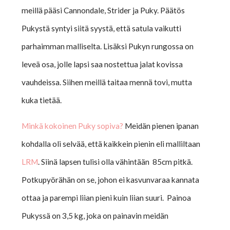
meillä pääsi Cannondale, Strider ja Puky. Päätös
Pukystä syntyi siitä syystä, että satula vaikutti
parhaimman malliselta. Lisäksi Pukyn rungossa on
leveä osa, jolle lapsi saa nostettua jalat kovissa
vauhdeissa. Siihen meillä taitaa mennä tovi, mutta
kuka tietää.
Minkä kokoinen Puky sopiva?
Meidän pienen ipanan
kohdalla oli selvää, että kaikkein pienin eli malliltaan
LRM
. Siinä lapsen tulisi olla vähintään 85cm pitkä.
Potkupyörähän on se, johon ei kasvunvaraa kannata
ottaa ja parempi liian pieni kuin liian suuri. Painoa
Pukyssä on 3,5 kg, joka on painavin meidän