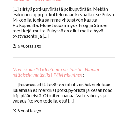
[…] siirtyä potkupyörästä polkupyörään. Meidän
esikoinen oppi potkuttelemaan keväällä itse Pukyn
M-koolla, jonka saimme yhteistyön kautta
Polkupediltä. Monet suosii myös Frog ja Strider
merkkejä, mutta Pukyssä on ollut melko hyvä
pystyasento ja […]
6 vuotta ago
Maaliskuun 10 x luetuinta postausta | Elämän
mittaisella matkalla | Päivi Muurinen
:
[…] huomaa, että kevät on tullut kun hakeudutaan
lukemaan esimerkiksi potkupyöristä ja kesän road
trip plääneistä. Oi miten ihanaa. Valo, vihreys ja
vapaus (toivon todella, että […]
5 vuotta ago