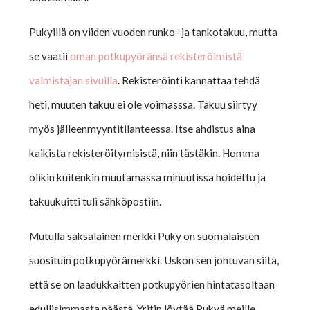
Pukyillä on viiden vuoden runko- ja tankotakuu, mutta
se vaatii
oman potkupyöränsä rekisteröimistä
valmistajan sivuilla
. Rekisteröinti kannattaa tehdä
heti, muuten takuu ei ole voimasssa. Takuu siirtyy
myös jälleenmyyntitilanteessa. Itse ahdistus aina
kaikista rekisteröitymisistä, niin tästäkin. Homma
olikin kuitenkin muutamassa minuutissa hoidettu ja
takuukuitti tuli sähköpostiin.
Mutulla saksalainen merkki Puky on suomalaisten
suosituin potkupyörämerkki. Uskon sen johtuvan siitä,
että se on laadukkaitten potkupyörien hintatasoltaan
edullisimmasta päästä. Yritin löytää Pukyä meille