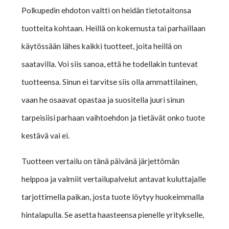
Polkupedin ehdoton valtti on heidän tietotaitonsa
tuotteita kohtaan. Heillä on kokemusta tai parhaillaan
käytössään lähes kaikki tuotteet, joita heillä on
saatavilla. Voi siis sanoa, että he todellakin tuntevat
tuotteensa. Sinun ei tarvitse siis olla ammattilainen,
vaan he osaavat opastaa ja suositella juuri sinun
tarpeisiisi parhaan vaihtoehdon ja tietävät onko tuote
kestävä vai ei.
Tuotteen vertailu on tänä päivänä järjettömän
helppoa ja valmiit vertailupalvelut antavat kuluttajalle
tarjottimella paikan, josta tuote löytyy huokeimmalla
hintalapulla. Se asetta haasteensa pienelle yritykselle,