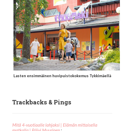
Lasten ensimmäinen huvipuistokokemus Tykkimäellä
Trackbacks & Pings
Mitä 4-vuotiaalle lahjaksi | Elämän mittaisella
matkalla | Päivi Muurinen
: