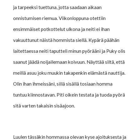
ja tarpeeksi tuettuna, jotta saadaan aikaan
onnistumisen riemua. Viikonloppuna otettiin
ensimmäiset potkottelut ulkona ja neiti ei ihan
vakuuttunut näistä hommista siellä. Kypärä päähän
laitettaessa neiti taputteli minun pyörääni ja Puky olis
saanut jäädä noijailemaan koivuun. Näyttää siltä, että
meillä asuu joku muukin takapenkin elämästä nauttija.
Olin ihan ihmeissäni, sillä sisällä tosiaan homma
tuntuu kiinnostavan. Piti oikein testata ja tuoda pyörä
sitä varten takaisin sisäajoon.
Luulen tässäkin hommassa olevan kyse ajoituksesta ja