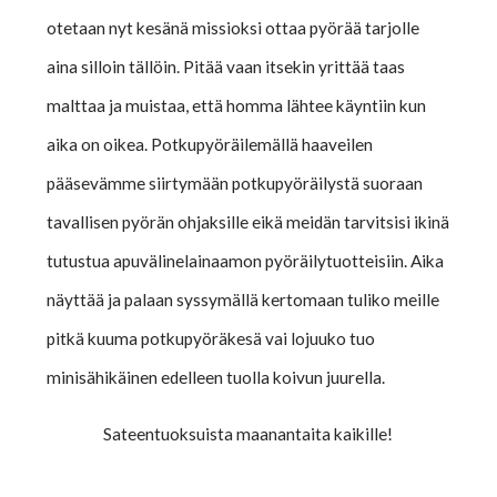
otetaan nyt kesänä missioksi ottaa pyörää tarjolle
aina silloin tällöin. Pitää vaan itsekin yrittää taas
malttaa ja muistaa, että homma lähtee käyntiin kun
aika on oikea. Potkupyöräilemällä haaveilen
pääsevämme siirtymään potkupyöräilystä suoraan
tavallisen pyörän ohjaksille eikä meidän tarvitsisi ikinä
tutustua apuvälinelainaamon pyöräilytuotteisiin. Aika
näyttää ja palaan syssymällä kertomaan tuliko meille
pitkä kuuma potkupyöräkesä vai lojuuko tuo
minisähikäinen edelleen tuolla koivun juurella.
Sateentuoksuista maanantaita kaikille!