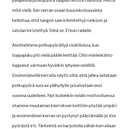
palapelinä potkupyörä saapuu netistä tilatessa. Mutta
mitä vielä. Sen verran osaan kuusiokoloavainta
heiluttaa, että tangon sain kiinnitettyä runkoon ja
satulan kiristettyä. Siinä se. Ei kun radalle.
Aloittelimme potkupyöräilyä sisätiloissa, kun
toppapuku piti vielä päälle heittää. Olisi mielenkiinto
loppunut varmaan hyvinkin lyhyeen neidillä.
Ensimmäisellä kerralla näytti siltä, että jahka laitetaan
potkupyörä suoraa ylähyllylle ja kaivetaan ensi
vuonna uudelleen. Nyt kuitenkin neidin motivoituessa
otamme muutaman kierroksen keittiön pöytää ympäri
ja ensimmäisen kerran on pystynyt päästämään jo itse
pyörästä irti. Tärkeintä on harjoitella vähän kerrallaan