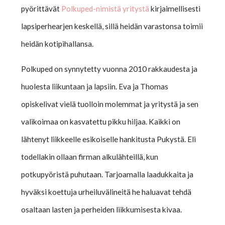
pyörittävät
Polkuped-nimistä yritystä
kirjaimellisesti
lapsiperhearjen keskellä, sillä heidän varastonsa toimii
heidän kotipihallansa.
Polkuped on synnytetty vuonna 2010 rakkaudesta ja
huolesta liikuntaan ja lapsiin. Eva ja Thomas
opiskelivat vielä tuolloin molemmat ja yritystä ja sen
valikoimaa on kasvatettu pikku hiljaa. Kaikki on
lähtenyt liikkeelle esikoiselle hankitusta Pukystä. Eli
todellakin ollaan firman alkulähteillä, kun
potkupyöristä puhutaan. Tarjoamalla laadukkaita ja
hyväksi koettuja urheiluvälineitä he haluavat tehdä
osaltaan lasten ja perheiden liikkumisesta kivaa.