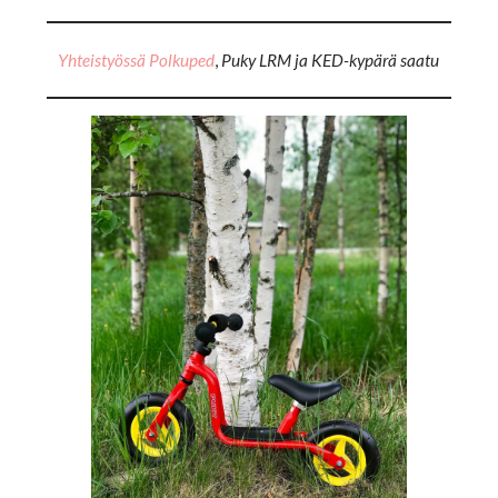
Yhteistyössä Polkuped
,
Puky LRM ja KED-kypärä saatu