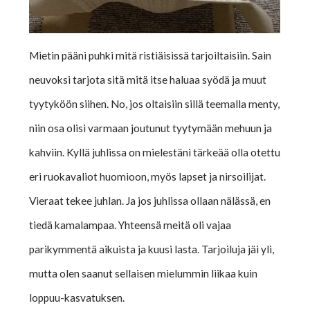
Mietin pääni puhki mitä ristiäisissä tarjoiltaisiin. Sain
neuvoksi tarjota sitä mitä itse haluaa syödä ja muut
tyytyköön siihen. No, jos oltaisiin sillä teemalla menty,
niin osa olisi varmaan joutunut tyytymään mehuun ja
kahviin. Kyllä juhlissa on mielestäni tärkeää olla otettu
eri ruokavaliot huomioon, myös lapset ja nirsoilijat.
Vieraat tekee juhlan. Ja jos juhlissa ollaan nälässä, en
tiedä kamalampaa. Yhteensä meitä oli vajaa
parikymmentä aikuista ja kuusi lasta. Tarjoiluja jäi yli,
mutta olen saanut sellaisen mielummin liikaa kuin
loppuu-kasvatuksen.