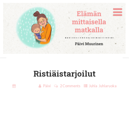
Ristiäistarjoilut
20.12.2019
Päivi
2 Comments
Juhla
,
Juhlaruoka