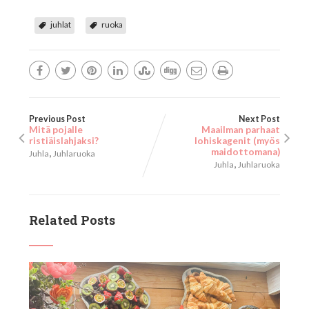
juhlat
ruoka
Previous Post
Next Post
Mitä pojalle
Maailman parhaat
ristiäislahjaksi?
lohiskagenit (myös
,
maidottomana)
Juhla
Juhlaruoka
,
Juhla
Juhlaruoka
Related Posts