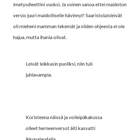
imetysdieettini vuoksi. Ja voinen sanoa ettei maidoton
versio juuri maidolliselle hävinnyt! Saaristolaisleivät
oli mieheni mamman tekemät ja niiden ohjeesta ei ole
hajua, mutta ihania olivat.
Leivät leikkasin puoliksi, niin tuli
juhlavampia.
Koristeena näissä ja voileipäkakussa
olleet herneenversot äiti kasvatti
ikkunalaudalla.