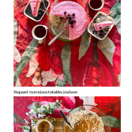
Vegaani tuorejuustokakku jouluun