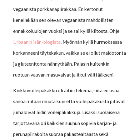
vegaanista porkkanapiirakkaa. En kertonut
kenellekään sen olevan vegaanista mahdollisten
ennakkoluulojen vuoksi ja se sai kyllä kiitosta. Ohje
Urbaanin isän-blogista
. Myönnän kyllä hurmoksessa
korkanneeni täytekakun, vaikka se ei ollut maidotonta
ja gluteenitonta nähnytkään. Palasin kuitenkin
ruotuun vauvan masuvaivat ja itkut välttääkseni.
Kinkkuvoileipäkakku oli äitini tekemä, siitä en osaa
sanoa mitään muuta kuin että voileipäkakusta pitävät
jumaloivat äidin voileipäkakkuja. Lisäksi suolaisena
tarjottavana oli kaikkien suuhun sopivia karjan- ja
perunapiirakoita suoraa pakastealtaasta sekä