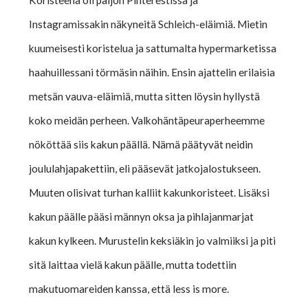
Koristeena oli paljon Pinterestissä ja
Instagramissakin näkyneitä Schleich-eläimiä. Mietin
kuumeisesti koristelua ja sattumalta hypermarketissa
haahuillessani törmäsin näihin. Ensin ajattelin erilaisia
metsän vauva-eläimiä, mutta sitten löysin hyllystä
koko meidän perheen. Valkohäntäpeuraperheemme
nököttää siis kakun päällä. Nämä päätyvät neidin
joululahjapakettiin, eli pääsevät jatkojalostukseen.
Muuten olisivat turhan kalliit kakunkoristeet. Lisäksi
kakun päälle pääsi männyn oksa ja pihlajanmarjat
kakun kylkeen. Murustelin keksiäkin jo valmiiksi ja piti
sitä laittaa vielä kakun päälle, mutta todettiin
makutuomareiden kanssa, että less is more.