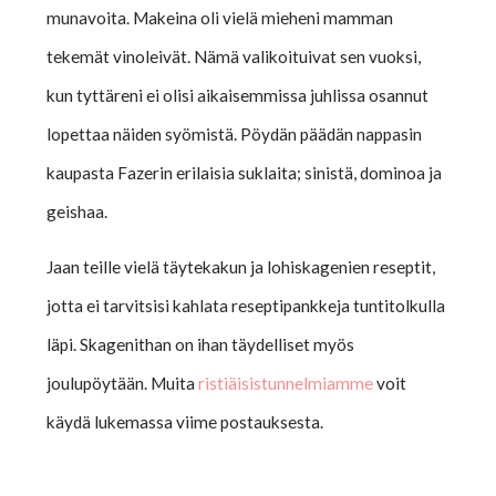
munavoita. Makeina oli vielä mieheni mamman
tekemät vinoleivät. Nämä valikoituivat sen vuoksi,
kun tyttäreni ei olisi aikaisemmissa juhlissa osannut
lopettaa näiden syömistä. Pöydän päädän nappasin
kaupasta Fazerin erilaisia suklaita; sinistä, dominoa ja
geishaa.
Jaan teille vielä täytekakun ja lohiskagenien reseptit,
jotta ei tarvitsisi kahlata reseptipankkeja tuntitolkulla
läpi. Skagenithan on ihan täydelliset myös
joulupöytään. Muita
ristiäisistunnelmiamme
voit
käydä lukemassa viime postauksesta.