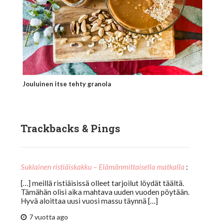
Jouluinen itse tehty granola
Trackbacks & Pings
Suklainen ristiäiskakku – Elämänmittaisella matkalla
:
[…] meillä ristiäisissä olleet tarjoilut löydät täältä.
Tämähän olisi aika mahtava uuden vuoden pöytään.
Hyvä aloittaa uusi vuosi massu täynnä […]
7 vuotta ago