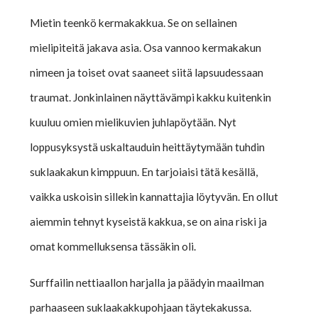
Mietin teenkö kermakakkua. Se on sellainen
mielipiteitä jakava asia. Osa vannoo kermakakun
nimeen ja toiset ovat saaneet siitä lapsuudessaan
traumat. Jonkinlainen näyttävämpi kakku kuitenkin
kuuluu omien mielikuvien juhlapöytään. Nyt
loppusyksystä uskaltauduin heittäytymään tuhdin
suklaakakun kimppuun. En tarjoiaisi tätä kesällä,
vaikka uskoisin sillekin kannattajia löytyvän. En ollut
aiemmin tehnyt kyseistä kakkua, se on aina riski ja
omat kommelluksensa tässäkin oli.
Surffailin nettiaallon harjalla ja päädyin maailman
parhaaseen suklaakakkupohjaan täytekakussa.