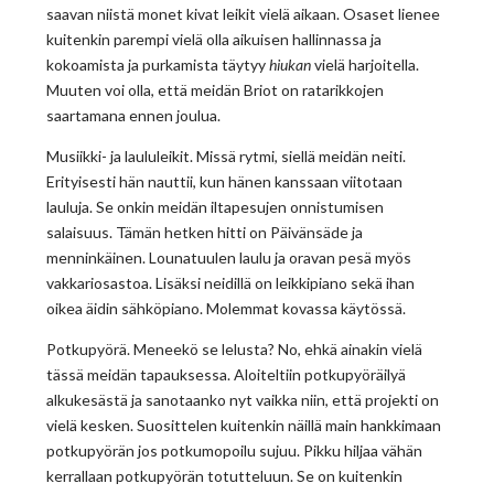
saavan niistä monet kivat leikit vielä aikaan. Osaset lienee
kuitenkin parempi vielä olla aikuisen hallinnassa ja
kokoamista ja purkamista täytyy
hiukan
vielä harjoitella.
Muuten voi olla, että meidän Briot on ratarikkojen
saartamana ennen joulua.
Musiikki- ja laululeikit. Missä rytmi, siellä meidän neiti.
Erityisesti hän nauttii, kun hänen kanssaan viitotaan
lauluja. Se onkin meidän iltapesujen onnistumisen
salaisuus. Tämän hetken hitti on Päivänsäde ja
menninkäinen. Lounatuulen laulu ja oravan pesä myös
vakkariosastoa. Lisäksi neidillä on leikkipiano sekä ihan
oikea äidin sähköpiano. Molemmat kovassa käytössä.
Potkupyörä. Meneekö se lelusta? No, ehkä ainakin vielä
tässä meidän tapauksessa. Aloiteltiin potkupyöräilyä
alkukesästä ja sanotaanko nyt vaikka niin, että projekti on
vielä kesken. Suosittelen kuitenkin näillä main hankkimaan
potkupyörän jos potkumopoilu sujuu. Pikku hiljaa vähän
kerrallaan potkupyörän totutteluun. Se on kuitenkin