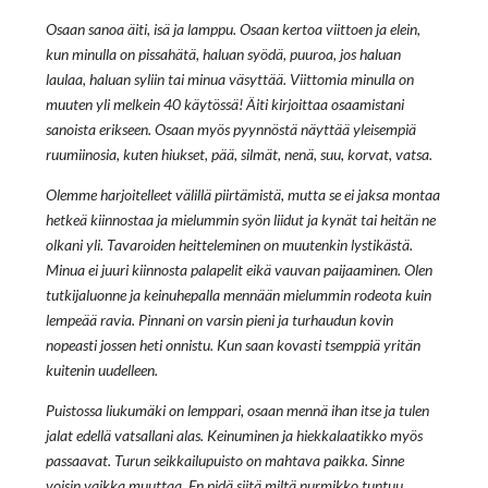
Osaan sanoa äiti, isä ja lamppu. Osaan kertoa viittoen ja elein,
kun minulla on pissahätä, haluan syödä, puuroa, jos haluan
laulaa, haluan syliin tai minua väsyttää. Viittomia minulla on
muuten yli melkein 40 käytössä! Äiti kirjoittaa osaamistani
sanoista erikseen. Osaan myös pyynnöstä näyttää yleisempiä
ruumiinosia, kuten hiukset, pää, silmät, nenä, suu, korvat, vatsa.
Olemme harjoitelleet välillä piirtämistä, mutta se ei jaksa montaa
hetkeä kiinnostaa ja mielummin syön liidut ja kynät tai heitän ne
olkani yli. Tavaroiden heitteleminen on muutenkin lystikästä.
Minua ei juuri kiinnosta palapelit eikä vauvan paijaaminen. Olen
tutkijaluonne ja keinuhepalla mennään mielummin rodeota kuin
lempeää ravia. Pinnani on varsin pieni ja turhaudun kovin
nopeasti jossen heti onnistu. Kun saan kovasti tsemppiä yritän
kuitenin uudelleen.
Puistossa liukumäki on lemppari, osaan mennä ihan itse ja tulen
jalat edellä vatsallani alas. Keinuminen ja hiekkalaatikko myös
passaavat. Turun seikkailupuisto on mahtava paikka. Sinne
voisin vaikka muuttaa. En pidä siitä miltä nurmikko tuntuu