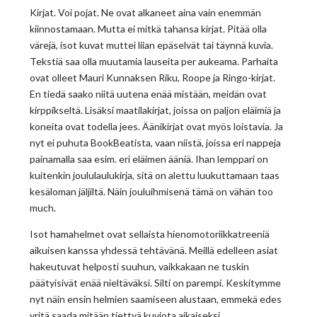
Kirjat. Voi pojat. Ne ovat alkaneet aina vain enemmän
kiinnostamaan. Mutta ei mitkä tahansa kirjat. Pitää olla
värejä, isot kuvat muttei liian epäselvät tai täynnä kuvia.
Tekstiä saa olla muutamia lauseita per aukeama. Parhaita
ovat olleet Mauri Kunnaksen Riku, Roope ja Ringo-kirjat.
En tiedä saako niitä uutena enää mistään, meidän ovat
kirppikseltä. Lisäksi maatilakirjat, joissa on paljon eläimiä ja
koneita ovat todella jees. Äänikirjat ovat myös loistavia. Ja
nyt ei puhuta BookBeatista, vaan niistä, joissa eri nappeja
painamalla saa esim. eri eläimen ääniä. Ihan lemppari on
kuitenkin joululaulukirja, sitä on alettu luukuttamaan taas
kesäloman jäljiltä. Näin jouluihmisenä tämä on vähän too
much.
Isot hamahelmet ovat sellaista hienomotoriikkatreeniä
aikuisen kanssa yhdessä tehtävänä. Meillä edelleen asiat
hakeutuvat helposti suuhun, vaikkakaan ne tuskin
päätyisivät enää nieltäväksi. Silti on parempi. Keskitymme
nyt näin ensin helmien saamiseen alustaan, emmekä edes
yritä saada mitään tiettyä kuviota aikaiseksi.