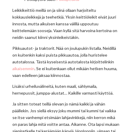
Leikkikeittiö meillä on ja siinä ollaan harjoiteltu
kokkausleikkejä ja teehetkiä. Yksin keittiöleikit eivät juuri
innosta, mutta aikuisen kanssa välillä uppoutuu
keittelemään sooseja. Vaan kyllä sitä harvoina kertoina on
neidin saanut kiinni yksinleikeistäkin.
Pikkuautot- ja traktorit. Nää on joulupukin listalla. Neidillä
on kuitenkin kaksi puista pikkuautoa, jolla huristelee
autotalossa. Tästä kyseisestä autotalosta kirjoittelinkin
aikaisemmin
. Se ei kuitenkaan ollut mikään hetken huuma,
vaan edelleen jaksaa kiinnostaa.
Lisäksi urheiluvälineitä, kuten maali, sählymaila,
hernepussit, jumppa-alustat… Kaikille varmasti käyttöä.
Ja sitten toteat teillä olevan jo nämä kaikki ja vähän
päällekin. Jos siellä eksyy joku mummi tai kummi tai vaikka
se itse vanhempi etsimään lahjavinkkejä, niin kerron mikä
on paras lahja mitä voitte antaa. Aikanne. Ota lapsi mukaan
sieniretkelle tai keräämään käpyjä, Hoploppiin, uimaan tai