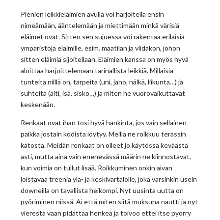
Pienien leikkieläimien avulla voi harjoitella ensin
nimeämään, ääntelemään ja miettimään minkä värisiä
eläimet ovat. Sitten sen sujuessa voi rakentaa erilaisia
ympäristöjä eläimille, esim. maatilan ja viidakon, johon
sitten eläimiä sijoitellaan. Eläimien kanssa on myös hyvä
aloittaa harjoittelemaan tarinallista leikkiä. Millaisia
tunteita niillä on, tarpeita (uni, jano, nälkä, liikunta…) ja
suhteita (äiti, isä, sisko…) ja miten he vuorovaikuttavat
keskenään.
Renkaat ovat ihan tosi hyvä hankinta, jos vain sellainen
paikka jostain kodista löytyy. Meillä ne roikkuu terassin
katosta. Meidän renkaat on olleet jo käytössä keväästä
asti, mutta aina vain enenevässä määrin ne kiinnostavat,
kun voimia on tullut lisää. Roikkuminen onkin aivan
loistavaa treeniä ylä- ja keskivartalolle, joka varsinkin usein
downeilla on tavallista heikompi. Nyt uusinta uutta on
pyöriminen niissä. Ai että miten siitä muksuna nautti ja nyt
vierestä vaan pidättää henkeä ja toivoo ettei itse pyörry