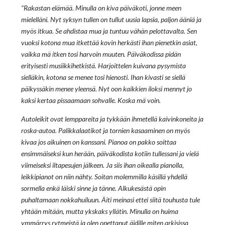
”Rakastan elämää. Minulla on kiva päiväkoti, jonne meen
mielelläni. Nyt syksyn tullen on tullut uusia lapsia, paljon ääniä ja
myös itkua. Se ahdistaa mua ja tuntuu vähän pelottavalta. Sen
vuoksi kotona mua itkettää kovin herkästi ihan pienetkin asiat,
vaikka mä itken tosi harvoin muuten. Päiväkodissa pidän
erityisesti musiikkihetkistä. Harjoittelen kuivana pysymista
sielläkin, kotona se menee tosi hienosti. Ihan kivasti se siellä
päikyssäkin menee yleensä. Nyt oon kaikkien iloksi mennyt jo
kaksi kertaa pissaamaan sohvalle. Koska mä voin.
Autoleikit ovat lemppareita ja tykkään ihmetellä kaivinkoneita ja
roska-autoa. Palikkalaatikot ja tornien kasaaminen on myös
kivaa jos aikuinen on kanssani. Pianoa on pakko soittaa
ensimmäiseksi kun herään, päiväkodista kotiin tullessani ja vielä
viimeiseksi iltapesujen jälkeen. Ja siis ihan oikealla pianolla,
leikkipianot on niin nähty. Soitan molemmilla käsillä yhdellä
sormella enkä läiski sinne ja tänne. Alkukesästä opin
puhaltamaan nokkahuiluun. Äiti meinasi ettei siitä touhusta tule
yhtään mitään, mutta ykskaks yllätin. Minulla on huima
ymmärrys rytmeistä ja olen opettanut äidille miten arkisissa