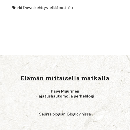
arki
Down
kehitys
leikki
pottailu
Elämän mittaisella matkalla
Päivi Muurinen
– ajatushautomo ja perheblogi
Seuraa blogiani Bloglovinissa