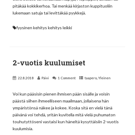
pitäkää kokkikerhoa. Tai menkää kirjaston kuppituoliin
lukemaan satuja tai levittäkää pyykkejä.
fyysinen kehitys
kehitys
leikki
2-vuotis kuulumiset
,
22.8.2018
Päivi
1 Comment
taapero
Yleinen
Voi kun pääsisin pienen ihmisen pään sisälle ja voisin
päästä siihen ihmeelliseen maailmaan, jollaisena hän
ympäristönsä näkee ja kokee. Koska sitä en vielä tänä
päivänä voi tehdä, yritän kuvitella mitä vielä puhumaton
touhutyttöseni vastaisi kun häneltä kysyttäisiin 2-vuotis
kuulumisia.