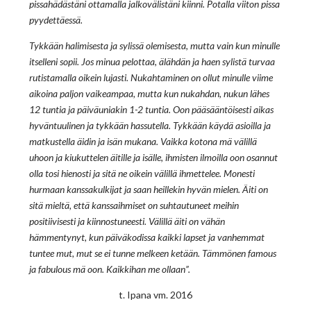
pissahädästäni ottamalla jalkovälistäni kiinni. Potalla viiton pissa
pyydettäessä.
Tykkään halimisesta ja sylissä olemisesta, mutta vain kun minulle
itselleni sopii. Jos minua pelottaa, älähdän ja haen sylistä turvaa
rutistamalla oikein lujasti. Nukahtaminen on ollut minulle viime
aikoina paljon vaikeampaa, mutta kun nukahdan, nukun lähes
12 tuntia ja päiväuniakin 1-2 tuntia. Oon pääsääntöisesti aikas
hyväntuulinen ja tykkään hassutella. Tykkään käydä asioilla ja
matkustella äidin ja isän mukana. Vaikka kotona mä välillä
uhoon ja kiukuttelen äitille ja isälle, ihmisten ilmoilla oon osannut
olla tosi hienosti ja sitä ne oikein välillä ihmettelee. Monesti
hurmaan kanssakulkijat ja saan heillekin hyvän mielen. Äiti on
sitä mieltä, että kanssaihmiset on suhtautuneet meihin
positiivisesti ja kiinnostuneesti. Välillä äiti on vähän
hämmentynyt, kun päiväkodissa kaikki lapset ja vanhemmat
tuntee mut, mut se ei tunne melkeen ketään. Tämmönen famous
ja fabulous mä oon. Kaikkihan me ollaan”.
t. Ipana vm. 2016