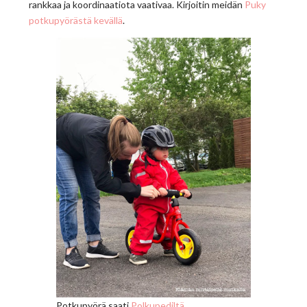
rankkaa ja koordinaatiota vaativaa. Kirjoitin meidän
Puky
potkupyörästä kevällä
.
Potkupyörä saati
Polkupediltä