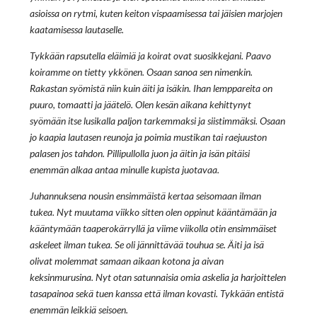
asioissa on rytmi, kuten keiton vispaamisessa tai jäisien marjojen
kaatamisessa lautaselle.
Tykkään rapsutella eläimiä ja koirat ovat suosikkejani. Paavo
koiramme on tietty ykkönen. Osaan sanoa sen nimenkin.
Rakastan syömistä niin kuin äiti ja isäkin. Ihan lemppareita on
puuro, tomaatti ja jäätelö. Olen kesän aikana kehittynyt
syömään itse lusikalla paljon tarkemmaksi ja siistimmäksi. Osaan
jo kaapia lautasen reunoja ja poimia mustikan tai raejuuston
palasen jos tahdon. Pillipullolla juon ja äitin ja isän pitäisi
enemmän alkaa antaa minulle kupista juotavaa.
Juhannuksena nousin ensimmäistä kertaa seisomaan ilman
tukea. Nyt muutama viikko sitten olen oppinut kääntämään ja
kääntymään taaperokärryllä ja viime viikolla otin ensimmäiset
askeleet ilman tukea. Se oli jännittävää touhua se. Äiti ja isä
olivat molemmat samaan aikaan kotona ja aivan
keksinmurusina. Nyt otan satunnaisia omia askelia ja harjoittelen
tasapainoa sekä tuen kanssa että ilman kovasti. Tykkään entistä
enemmän leikkiä seisoen.