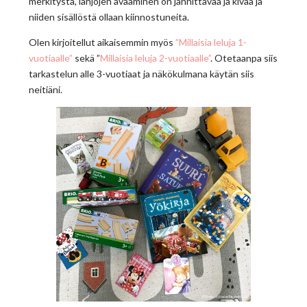
merkitystä, lahjojen avaaminen on jännittävää ja kivaa ja
niiden sisällöstä ollaan kiinnostuneita.
Olen kirjoitellut aikaisemmin myös
”Millaisia leluja 1-
vuotiaalle”
sekä ”
Millaisia leluja 2-vuotiaalle”
. Otetaanpa siis
tarkastelun alle 3-vuotiaat ja näkökulmana käytän siis
neitiäni.