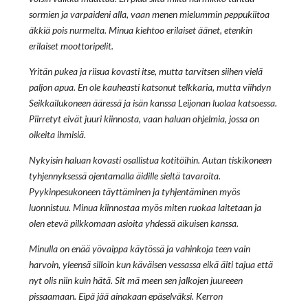
sormien ja varpaideni alla, vaan menen mielummin peppukiitoa
äkkiä pois nurmelta. Minua kiehtoo erilaiset äänet, etenkin
erilaiset moottoripelit.
Yritän pukea ja riisua kovasti itse, mutta tarvitsen siihen vielä
paljon apua. En ole kauheasti katsonut telkkaria, mutta viihdyn
Seikkailukoneen ääressä ja isän kanssa Leijonan luolaa katsoessa.
Piirretyt eivät juuri kiinnosta, vaan haluan ohjelmia, jossa on
oikeita ihmisiä.
Nykyisin haluan kovasti osallistua kotitöihin. Autan tiskikoneen
tyhjennyksessä ojentamalla äidille sieltä tavaroita.
Pyykinpesukoneen täyttäminen ja tyhjentäminen myös
luonnistuu. Minua kiinnostaa myös miten ruokaa laitetaan ja
olen etevä pilkkomaan asioita yhdessä aikuisen kanssa.
Minulla on enää yövaippa käytössä ja vahinkoja teen vain
harvoin, yleensä silloin kun käväisen vessassa eikä äiti tajua että
nyt olis niin kuin hätä. Sit mä meen sen jalkojen juureeen
pissaamaan. Eipä jää ainakaan epäselväksi. Kerron