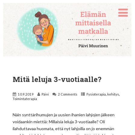
Mitä leluja 3-vuotiaalle?
,
,
10.9.2019
Päivi
2 Comments
Fysioterapia
kehitys
Toimintaterapia
Näin synttärihumujen ja uusien ihanien lahjojen jälkeen
voidaankin miettiä: Millaisia leluja 3-vuotiaalle? Oli
ilahduttavaa huomata, että nyt lahjoilla on jo enemmän