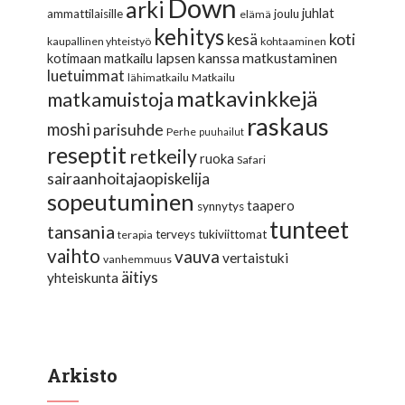
Down
arki
juhlat
ammattilaisille
joulu
elämä
kehitys
koti
kesä
kaupallinen yhteistyö
kohtaaminen
lapsen kanssa matkustaminen
kotimaan matkailu
luetuimmat
lähimatkailu
Matkailu
matkavinkkejä
matkamuistoja
raskaus
moshi
parisuhde
Perhe
puuhailut
reseptit
retkeily
ruoka
Safari
sairaanhoitajaopiskelija
sopeutuminen
taapero
synnytys
tunteet
tansania
terveys
tukiviittomat
terapia
vaihto
vauva
vertaistuki
vanhemmuus
äitiys
yhteiskunta
Arkisto