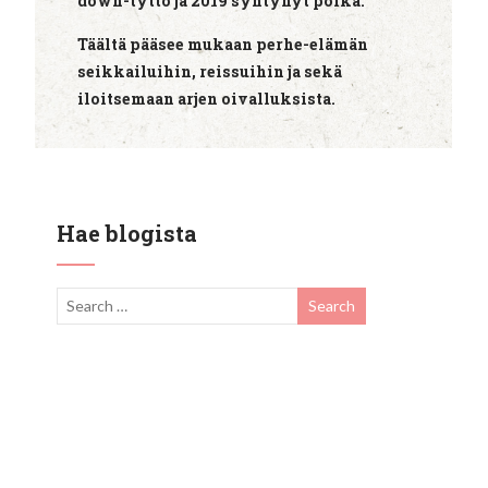
down-tyttö ja 2019 syntynyt poika.
Täältä pääsee mukaan perhe-elämän
seikkailuihin, reissuihin ja sekä
iloitsemaan arjen oivalluksista.
Hae blogista