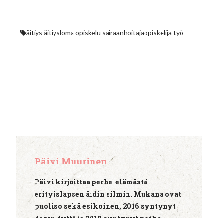
äitiys
äitiysloma
opiskelu
sairaanhoitajaopiskelija
työ
Päivi Muurinen
Päivi kirjoittaa perhe-elämästä
erityislapsen äidin silmin. Mukana ovat
puoliso sekä esikoinen, 2016 syntynyt