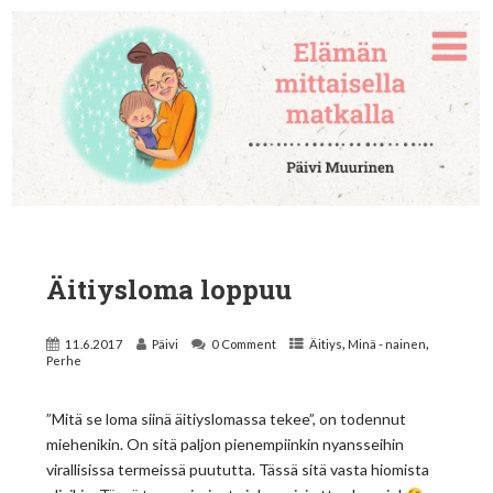
Äitiysloma loppuu
,
,
11.6.2017
Päivi
0 Comment
Äitiys
Minä - nainen
Perhe
”Mitä se loma siinä äitiyslomassa tekee”, on todennut
miehenikin. On sitä paljon pienempiinkin nyansseihin
virallisissa termeissä puututta. Tässä sitä vasta hiomista