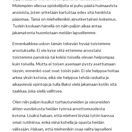
Molempien ollessa opiskelijoita ei puhu päätä huimaavista
ansioista, joten yritetään kartuttaa edes sitä henkistä
pääomaa. Tämä on miehellenikin ainutkertainen kokemus.
Tuskin koskaan hänellä on näin paljon aikaa antaa
jakamatonta huomiotaan meidän lapsellemme.
Ennenkaikkea uskon tämän tekevän hyvää toistemme
arvotukselle. Ei ole kyse siitä ettemme arvostaisi
toistemme panoksia tai kokisi toisella olevan helpompaa
kuin toisella. Mutta ei toisen asemaan pysty asettumaan
täysin, ennenkö osat ovat toisin päin. Ei ole helppoa hoitaa
arkea yksin kotona, eikä ole helppoa tehdä raskaita ja
aikaavieviä opintoja ja tulla illaksi vielä jakamaan kotiin sitä
taakkaa, joka siellä vallitsee.
Olen niin paljon kuullut turhautuneiden ja väsyneiden
äitien vuodatusta heidän työnsä arvottomuudesta
kotona. Lisäksi haluan, että mieheni löytää tytön kanssa
omat rutiininsa, enkä minä kohella ja opasta heidän
välissään. Haluan, että miehenikin osaa valita lapselleni