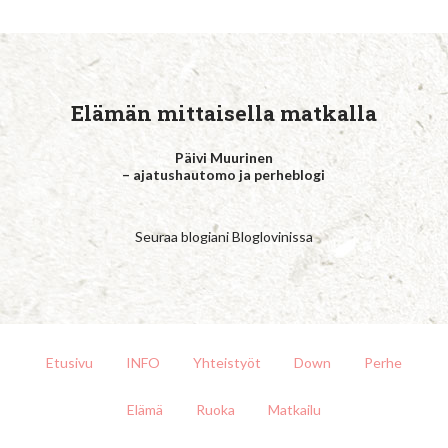
Elämän mittaisella matkalla
Päivi Muurinen
– ajatushautomo ja perheblogi
Seuraa blogiani Bloglovinissa
Etusivu
INFO
Yhteistyöt
Down
Perhe
Elämä
Ruoka
Matkailu