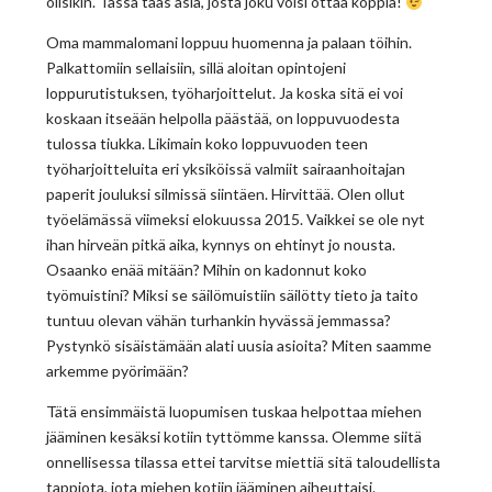
olisikin. Tässä taas asia, josta joku voisi ottaa koppia!
Oma mammalomani loppuu huomenna ja palaan töihin.
Palkattomiin sellaisiin, sillä aloitan opintojeni
loppurutistuksen, työharjoittelut. Ja koska sitä ei voi
koskaan itseään helpolla päästää, on loppuvuodesta
tulossa tiukka. Likimain koko loppuvuoden teen
työharjoitteluita eri yksiköissä valmiit sairaanhoitajan
paperit jouluksi silmissä siintäen. Hirvittää. Olen ollut
työelämässä viimeksi elokuussa 2015. Vaikkei se ole nyt
ihan hirveän pitkä aika, kynnys on ehtinyt jo nousta.
Osaanko enää mitään? Mihin on kadonnut koko
työmuistini? Miksi se säilömuistiin säilötty tieto ja taito
tuntuu olevan vähän turhankin hyvässä jemmassa?
Pystynkö sisäistämään alati uusia asioita? Miten saamme
arkemme pyörimään?
Tätä ensimmäistä luopumisen tuskaa helpottaa miehen
jääminen kesäksi kotiin tyttömme kanssa. Olemme siitä
onnellisessa tilassa ettei tarvitse miettiä sitä taloudellista
tappiota, jota miehen kotiin jääminen aiheuttaisi.