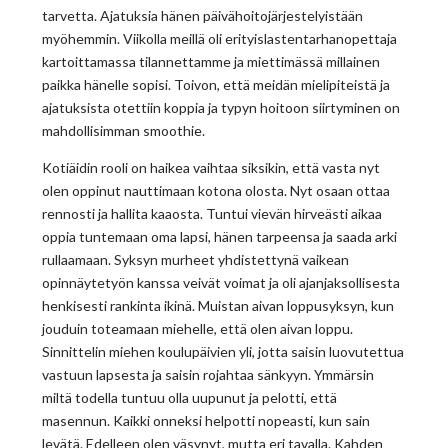
tarvetta. Ajatuksia hänen päivähoitojärjestelyistään
myöhemmin. Viikolla meillä oli erityislastentarhanopettaja
kartoittamassa tilannettamme ja miettimässä millainen
paikka hänelle sopisi. Toivon, että meidän mielipiteistä ja
ajatuksista otettiin koppia ja typyn hoitoon siirtyminen on
mahdollisimman smoothie.
Kotiäidin rooli on haikea vaihtaa siksikin, että vasta nyt
olen oppinut nauttimaan kotona olosta. Nyt osaan ottaa
rennosti ja hallita kaaosta. Tuntui vievän hirveästi aikaa
oppia tuntemaan oma lapsi, hänen tarpeensa ja saada arki
rullaamaan. Syksyn murheet yhdistettynä vaikean
opinnäytetyön kanssa veivät voimat ja oli ajanjaksollisesta
henkisesti rankinta ikinä. Muistan aivan loppusyksyn, kun
jouduin toteamaan miehelle, että olen aivan loppu.
Sinnittelin miehen koulupäivien yli, jotta saisin luovutettua
vastuun lapsesta ja saisin rojahtaa sänkyyn. Ymmärsin
miltä todella tuntuu olla uupunut ja pelotti, että
masennun. Kaikki onneksi helpotti nopeasti, kun sain
levätä. Edelleen olen väsynyt, mutta eri tavalla. Kahden