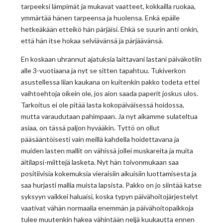
tarpeeksi lämpimät ja mukavat vaatteet, kokkailla ruokaa,
ymmärtää hänen tarpeensa ja huolensa. Enkä epäile
hetkeäkään etteikö hän pärjäisi. Ehkä se suurin anti onkin,
että hän itse hokaa selviävänsä ja pärjäävänsä.
En koskaan uhrannut ajatuksia laittavani lastani päiväkotiin
alle 3-vuotiaana ja nyt se sitten tapahtuu. Tukiverkon
asustellessa liian kaukana on kuitenkin pakko todeta ettei
vaihtoehtoja oikein ole, jos aion saada paperit joskus ulos.
Tarkoitus ei ole pitää lasta kokopäiväisessä hoidossa,
mutta varaudutaan pahimpaan. Ja nyt aikamme sulateltua
asiaa, on tässä paljon hyvääkin. Tyttö on ollut
pääsääntöisesti vain meillä kahdella hoidettavana ja
muiden lasten mallit on vähissä jollei muskareita ja muita
äitilapsi-miittejä lasketa. Nyt hän toivonmukaan saa
positiivisia kokemuksia vieraisiin aikuisiin luottamisesta ja
saa hurjasti mallia muista lapsista. Pakko on jo siintää katse
syksyyn vaikkei haluaisi, koska typyn päivähoitojärjestelyt
vaativat vähän normaalia enemmän ja päivähoitopaikkoja
tulee muutenkin hakea vähintään neljä kuukautta ennen