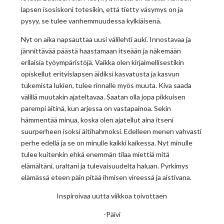
lapsen isosiskoni totesikin, että tietty väsymys on ja
pysyy, se tulee vanhemmuudessa kylkiäisenä.
Nyt on aika napsauttaa uusi välilehti auki. Innostavaa ja
jännittävää päästä haastamaan itseään ja näkemään
erilaisia työympäristöjä. Vaikka olen kirjaimellisestikin
opiskellut erityislapsen äidiksi kasvatusta ja kasvun
tukemista lukien, tulee rinnalle myös muuta. Kiva saada
välillä muutakin ajateltavaa. Saatan olla jopa pikkuisen
parempi äitinä, kun arjessa on vastapainoa. Sekin
hämmentää minua, koska olen ajatellut aina itseni
suurperheen isoksi äitihahmoksi. Edelleen menen vahvasti
perhe edellä ja se on minulle kaikki kaikessa. Nyt minulle
tulee kuitenkin ehkä enemmän tilaa miettiä mitä
elämältäni, uraltani ja tulevaisuudelta haluan. Pyrkimys
elämässä eteen päin pitää ihmisen vireessä ja aistivana.
Inspiroivaa uutta viikkoa toivottaen
-Päivi