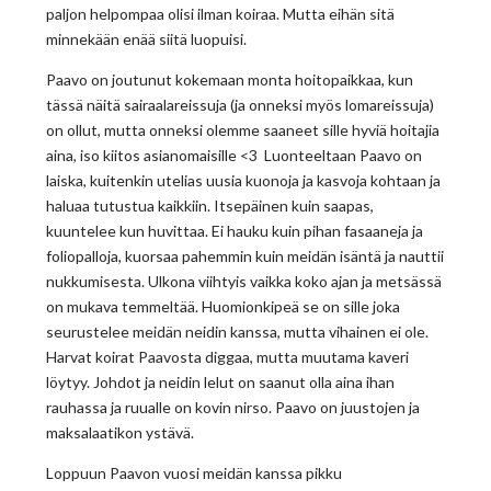
paljon helpompaa olisi ilman koiraa. Mutta eihän sitä
minnekään enää siitä luopuisi.
Paavo on joutunut kokemaan monta hoitopaikkaa, kun
tässä näitä sairaalareissuja (ja onneksi myös lomareissuja)
on ollut, mutta onneksi olemme saaneet sille hyviä hoitajia
aina, iso kiitos asianomaisille <3 Luonteeltaan Paavo on
laiska, kuitenkin utelias uusia kuonoja ja kasvoja kohtaan ja
haluaa tutustua kaikkiin. Itsepäinen kuin saapas,
kuuntelee kun huvittaa. Ei hauku kuin pihan fasaaneja ja
foliopalloja, kuorsaa pahemmin kuin meidän isäntä ja nauttii
nukkumisesta. Ulkona viihtyis vaikka koko ajan ja metsässä
on mukava temmeltää. Huomionkipeä se on sille joka
seurustelee meidän neidin kanssa, mutta vihainen ei ole.
Harvat koirat Paavosta diggaa, mutta muutama kaveri
löytyy. Johdot ja neidin lelut on saanut olla aina ihan
rauhassa ja ruualle on kovin nirso. Paavo on juustojen ja
maksalaatikon ystävä.
Loppuun Paavon vuosi meidän kanssa pikku