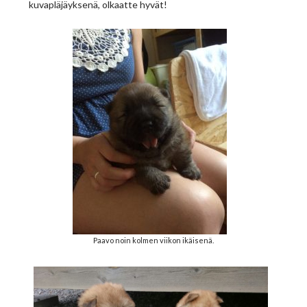
kuvapläjäyksenä, olkaatte hyvät!
Paavo noin kolmen viikon ikäisenä.