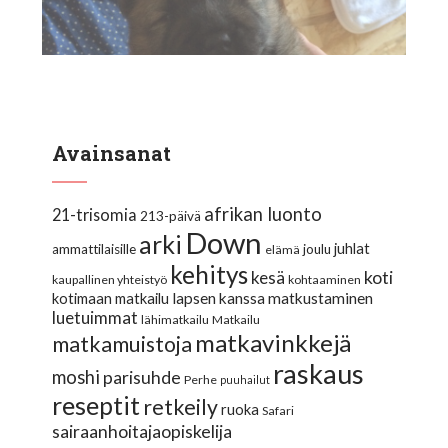
Avainsanat
afrikan luonto
21-trisomia
213-päivä
Down
arki
juhlat
ammattilaisille
joulu
elämä
kehitys
koti
kesä
kaupallinen yhteistyö
kohtaaminen
lapsen kanssa matkustaminen
kotimaan matkailu
luetuimmat
lähimatkailu
Matkailu
matkavinkkejä
matkamuistoja
raskaus
moshi
parisuhde
Perhe
puuhailut
reseptit
retkeily
ruoka
Safari
sairaanhoitajaopiskelija