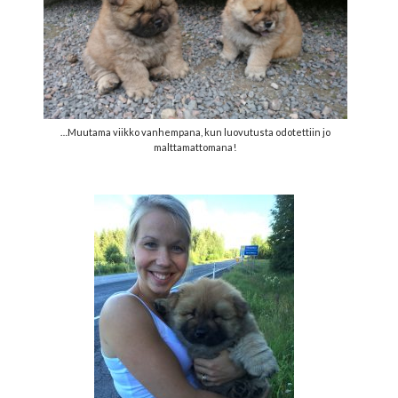
…Muutama viikko vanhempana, kun luovutusta odotettiin jo
malttamattomana!