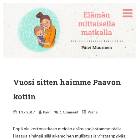
Vuosi sitten haimme Paavon
kotiin
10.7.2017
Päivi
1 Comment
Perhe
Enpä ole kertonutkaan meidän esikoispojastamme täällä.
Hassua sinänsä sillä aikamoinen mullistus ja virstaanpylväs