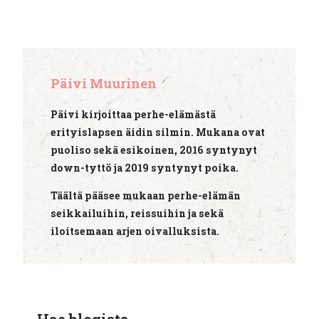
Päivi Muurinen
Päivi kirjoittaa perhe-elämästä
erityislapsen äidin silmin. Mukana ovat
puoliso sekä esikoinen, 2016 syntynyt
down-tyttö ja 2019 syntynyt poika.
Täältä pääsee mukaan perhe-elämän
seikkailuihin, reissuihin ja sekä
iloitsemaan arjen oivalluksista.