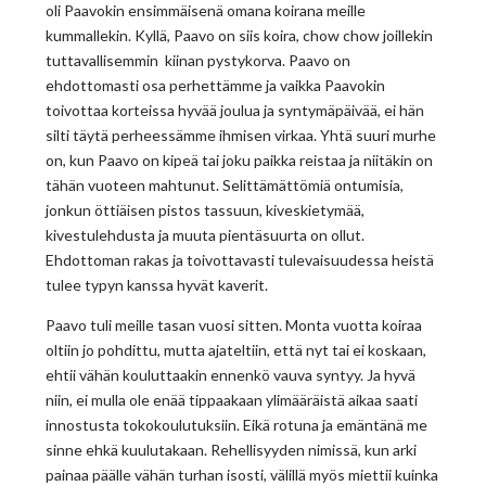
oli Paavokin ensimmäisenä omana koirana meille
kummallekin. Kyllä, Paavo on siis koira, chow chow joillekin
tuttavallisemmin kiinan pystykorva. Paavo on
ehdottomasti osa perhettämme ja vaikka Paavokin
toivottaa korteissa hyvää joulua ja syntymäpäivää, ei hän
silti täytä perheessämme ihmisen virkaa. Yhtä suuri murhe
on, kun Paavo on kipeä tai joku paikka reistaa ja niitäkin on
tähän vuoteen mahtunut. Selittämättömiä ontumisia,
jonkun öttiäisen pistos tassuun, kiveskietymää,
kivestulehdusta ja muuta pientäsuurta on ollut.
Ehdottoman rakas ja toivottavasti tulevaisuudessa heistä
tulee typyn kanssa hyvät kaverit.
Paavo tuli meille tasan vuosi sitten. Monta vuotta koiraa
oltiin jo pohdittu, mutta ajateltiin, että nyt tai ei koskaan,
ehtii vähän kouluttaakin ennenkö vauva syntyy. Ja hyvä
niin, ei mulla ole enää tippaakaan ylimääräistä aikaa saati
innostusta tokokoulutuksiin. Eikä rotuna ja emäntänä me
sinne ehkä kuulutakaan. Rehellisyyden nimissä, kun arki
painaa päälle vähän turhan isosti, välillä myös miettii kuinka