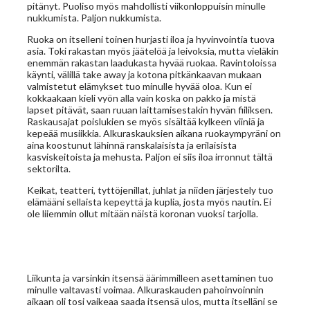
pitänyt. Puoliso myös mahdollisti viikonloppuisin minulle
nukkumista. Paljon nukkumista.
Ruoka on itselleni toinen hurjasti iloa ja hyvinvointia tuova
asia. Toki rakastan myös jäätelöä ja leivoksia, mutta vieläkin
enemmän rakastan laadukasta hyvää ruokaa. Ravintoloissa
käynti, välillä take away ja kotona pitkänkaavan mukaan
valmistetut elämykset tuo minulle hyvää oloa. Kun ei
kokkaakaan kieli vyön alla vain koska on pakko ja mistä
lapset pitävät, saan ruuan laittamisestakin hyvän fiiliksen.
Raskausajat poislukien se myös sisältää kylkeen viiniä ja
kepeää musiikkia. Alkuraskauksien aikana ruokaympyräni on
aina koostunut lähinnä ranskalaisista ja erilaisista
kasviskeitoista ja mehusta. Paljon ei siis iloa irronnut tältä
sektorilta.
Keikat, teatteri, tyttöjenillat, juhlat ja niiden järjestely tuo
elämääni sellaista kepeyttä ja kuplia, josta myös nautin. Ei
ole liiemmin ollut mitään näistä koronan vuoksi tarjolla.
Liikunta ja varsinkin itsensä äärimmilleen asettaminen tuo
minulle valtavasti voimaa. Alkuraskauden pahoinvoinnin
aikaan oli tosi vaikeaa saada itsensä ulos, mutta itselläni se