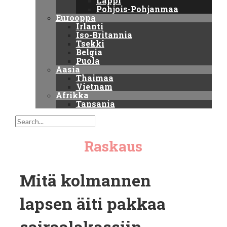
Lappi
Pohjois-Pohjanmaa
Eurooppa
Irlanti
Iso-Britannia
Tsekki
Belgia
Puola
Aasia
Thaimaa
Vietnam
Afrikka
Tansania
Raskaus
Mitä kolmannen
lapsen äiti pakkaa
sairaalakassiin