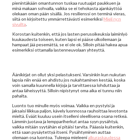
pienintäkään omantunnon tuskaa ruutuajat paukkuen ja
minä makaan sohvalla, vaikka se ei tehokasta ajankäyttöä
olekaan oman pään sisällä. Jos resilienssi on terminä vieras,
siitä on kirjoitettu ymmärrettävästi esimerkiksi
Mieli ry:n
sivuilta
.
Korostan kuitenkin, että jos lasten perusoikeuksia laiminlyö
kuukaudesta toiseen, kuten lapsi ei pääse ulkoilemaan ja
hampaat jää pesemättä, se ei ole ok. Silloin pitää hakea apua
esimerkiksi ottamalla lastenneuvolaan yhteyttä.
Äänikirjat on ollut yksi pelastukseni. Varsinkin kun nukutan
lapsia niin enää en ahdistu jos nukahtaminen kestää, koska
voin samalla kuunnella kirjoja ja tarvittaessa lohduttaa ja
antaa läheisyyttä. Silloin nipistynyt oma aika ei tunnu niin
pahalta.
Luonto tuo minulle myös voimaa. Vaikka en pystyisi ja
jaksaisi liikkua paljon, kävely luonnossa rauhoittaa levotonta
mieltä. Eväät kuuluu usein itselleni oleellisena osana retkeä.
Lämmin juotava ja lemppariherkut antaa syyn pysähtyä,
vaikka mitään syytähän ei pitäisi tarvita. Pääasia kuitenkin,
että saan pysäytettyä itseni. Pysähtyminen auttaa
olemaan osa luontoa. Tuleepa mieleeni
alkuraskaudessa