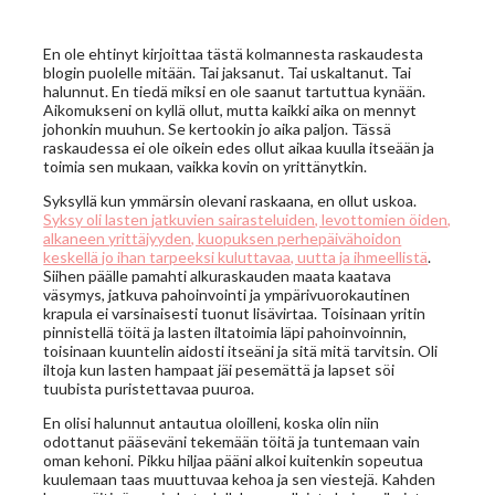
En ole ehtinyt kirjoittaa tästä kolmannesta raskaudesta
blogin puolelle mitään. Tai jaksanut. Tai uskaltanut. Tai
halunnut. En tiedä miksi en ole saanut tartuttua kynään.
Aikomukseni on kyllä ollut, mutta kaikki aika on mennyt
johonkin muuhun. Se kertookin jo aika paljon. Tässä
raskaudessa ei ole oikein edes ollut aikaa kuulla itseään ja
toimia sen mukaan, vaikka kovin on yrittänytkin.
Syksyllä kun ymmärsin olevani raskaana, en ollut uskoa.
Syksy oli lasten jatkuvien sairasteluiden, levottomien öiden,
alkaneen yrittäjyyden, kuopuksen perhepäivähoidon
keskellä jo ihan tarpeeksi kuluttavaa, uutta ja ihmeellistä
.
Siihen päälle pamahti alkuraskauden maata kaatava
väsymys, jatkuva pahoinvointi ja ympärivuorokautinen
krapula ei varsinaisesti tuonut lisävirtaa. Toisinaan yritin
pinnistellä töitä ja lasten iltatoimia läpi pahoinvoinnin,
toisinaan kuuntelin aidosti itseäni ja sitä mitä tarvitsin. Oli
iltoja kun lasten hampaat jäi pesemättä ja lapset söi
tuubista puristettavaa puuroa.
En olisi halunnut antautua oloilleni, koska olin niin
odottanut pääseväni tekemään töitä ja tuntemaan vain
oman kehoni. Pikku hiljaa pääni alkoi kuitenkin sopeutua
kuulemaan taas muuttuvaa kehoa ja sen viestejä. Kahden