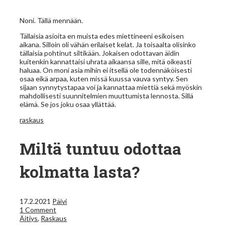
Noni. Tällä mennään.
Tällaisia asioita en muista edes miettineeni esikoisen
aikana. Silloin oli vähän erilaiset kelat. Ja toisaalta olisinko
tällaisia pohtinut siltikään. Jokaisen odottavan äidin
kuitenkin kannattaisi uhrata aikaansa sille, mitä oikeasti
haluaa. On moni asia mihin ei itsellä ole todennäköisesti
osaa eikä arpaa, kuten missä kuussa vauva syntyy. Sen
sijaan synnytystapaa voi ja kannattaa miettiä sekä myöskin
mahdollisesti suunnitelmien muuttumista lennosta. Sillä
elämä. Se jos joku osaa yllättää.
raskaus
Miltä tuntuu odottaa
kolmatta lasta?
17.2.2021
Päivi
1 Comment
Äitiys
,
Raskaus