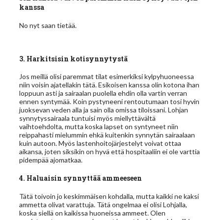
kanssa
No nyt saan tietää.
3. Harkitsisin kotisynnytystä
Jos meillä olisi paremmat tilat esimerkiksi kylpyhuoneessa
niin voisin ajatellakin tätä. Esikoisen kanssa olin kotona ihan
loppuun asti ja sairaalan puolella ehdin olla vartin verran
ennen syntymää. Koin pystyneeni rentoutumaan tosi hyvin
juoksevan veden alla ja sain olla omissa tiloissani. Lohjan
synnytyssairaala tuntuisi myös miellyttävältä
vaihtoehdolta, mutta koska lapset on syntyneet niin
reippahasti mielummin ehkä kuitenkin synnytän sairaalaan
kuin autoon. Myös lastenhoitojärjestelyt voivat ottaa
aikansa, joten siksikin on hyvä että hospitaaliin ei ole varttia
pidempää ajomatkaa.
4. Haluaisin synnyttää ammeeseen
Tätä toivoin jo keskimmäisen kohdalla, mutta kaikki ne kaksi
ammetta olivat varattuja. Tätä ongelmaa ei olisi Lohjalla,
koska siellä on kaikissa huoneissa ammeet. Olen