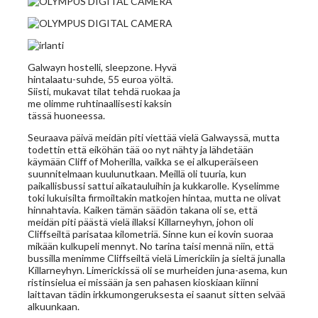
Galwayn hostelli, sleepzone. Hyvä
hintalaatu-suhde, 55 euroa yöltä.
Siisti, mukavat tilat tehdä ruokaa ja
me olimme ruhtinaallisesti kaksin
tässä huoneessa.
Seuraava päivä meidän piti viettää vielä Galwayssä, mutta
todettin että eiköhän tää oo nyt nähty ja lähdetään
käymään Cliff of Moherilla, vaikka se ei alkuperäiseen
suunnitelmaan kuulunutkaan. Meillä oli tuuria, kun
paikallisbussi sattui aikatauluihin ja kukkarolle. Kyselimme
toki lukuisilta firmoiltakin matkojen hintaa, mutta ne olivat
hinnahtavia. Kaiken tämän säädön takana oli se, että
meidän piti päästä vielä illaksi Killarneyhyn, johon oli
Cliffseiltä parisataa kilometriä. Sinne kun ei kovin suoraa
mikään kulkupeli mennyt. No tarina taisi mennä niin, että
bussilla menimme Cliffseiltä vielä Limerickiin ja sieltä junalla
Killarneyhyn. Limerickissä oli se murheiden juna-asema, kun
ristinsielua ei missään ja sen pahasen kioskiaan kiinni
laittavan tädin irkkumongeruksesta ei saanut sitten selvää
alkuunkaan.