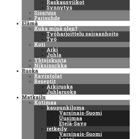
Raskausviikot
Synnytys
Sisaruus
Parisuhde
Elämä
Kuka minä olen?
Työharjoittelu sairaanhoito
Työ
Koti
Arki
Juhla
Yhteiskunta
Niksinurkka
Ruoka
Ravintolat
Reseptit
Arkiruoka
Juhlaruoka
Matkailu
Kotimaa
kaupunkiloma
Varsinais-Suomi
Uusimaa
Etelä-Savo
retkeily
Varsinais-Suomi