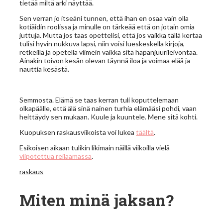
tietää miltä arki näyttää.
Sen verran jo itseäni tunnen, että ihan en osaa vain olla
kotiäidin roolissa ja minulle on tärkeää että on jotain omia
juttuja. Mutta jos taas opettelisi, että jos vaikka tällä kertaa
tulisi hyvin nukkuva lapsi, niin voisi lueskeskella kirjoja,
retkeillä ja opetella viimein vaikka sitä hapanjuurileivontaa.
Ainakin toivon kesän olevan täynnä iloa ja voimaa elää ja
nauttia kesästä.
Semmosta. Elämä se taas kerran tuli koputtelemaan
olkapäälle, että älä sinä nainen turhia elämääsi pohdi, vaan
heittäydy sen mukaan. Kuule ja kuuntele. Mene sitä kohti.
Kuopuksen raskausviikoista voi lukea
täältä
.
Esikoisen aikaan tulikin likimain näillä viikoilla vielä
viipotettua reilaamassa
.
raskaus
Miten minä jaksan?