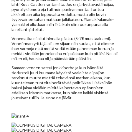
lähti Ross Castlen rantamilta. Jos en järkyttävästi huijaa,
pyöräilykilometrejä tuli noin parikymmentä. Tuntuu
äkkiseltään aika lepposalta vedolta, mutta olin kovin
tyytyväinen tähän matkaan jälkikäteen. Ylämäki-alamäki-
ylämäki ei ollutkaan niin iisiä kuin olin ruusunpunaisilla
laseillani ajatellut.
Venematka ei ollut hinnalla pilattu (5-7€ muistaakseni).
Venefirman yrittäjä oli sen sijaan niin suulas, että olimme
ihan varmoja että meitä vedätetään pahemman kerran ja
meidät viedään jonnekin iha eri paikkaan kuin pitäisi. No, oli
miten oli, hauskaa oli ja päämäärään päästiin.
Samaan veneen sattui jenkkiperhe ja kun isännältä
tiedusteli juuri kuumana käyvistä vaaleista ei paljon
tarvinnut muuta miettiä tekevänsä matkan aikana, kun
kuuntelevan tunteita herättävää politiikkaa. Lisäksi hän
halusi jakaa vieläkin mieltä kaihertavan epäonnisen
edellisen Irlannin matkansa, kun hänen kaikki viskinsä
joutuivat tulliin. Ja sinne ne jäivät.