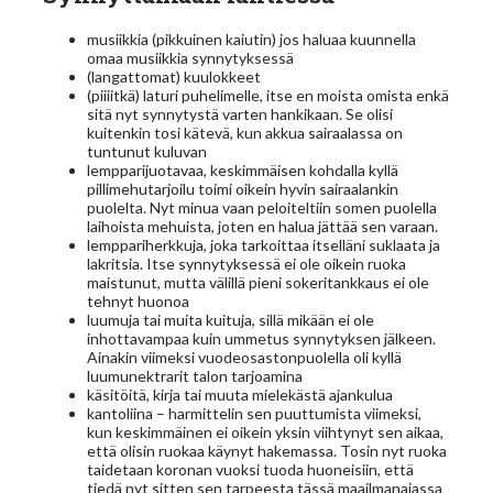
musiikkia (pikkuinen kaiutin) jos haluaa kuunnella
omaa musiikkia synnytyksessä
(langattomat) kuulokkeet
(piiiitkä) laturi puhelimelle, itse en moista omista enkä
sitä nyt synnytystä varten hankikaan. Se olisi
kuitenkin tosi kätevä, kun akkua sairaalassa on
tuntunut kuluvan
lempparijuotavaa, keskimmäisen kohdalla kyllä
pillimehutarjoilu toimi oikein hyvin sairaalankin
puolelta. Nyt minua vaan peloiteltiin somen puolella
laihoista mehuista, joten en halua jättää sen varaan.
lemppariherkkuja, joka tarkoittaa itselläni suklaata ja
lakritsia. Itse synnytyksessä ei ole oikein ruoka
maistunut, mutta välillä pieni sokeritankkaus ei ole
tehnyt huonoa
luumuja tai muita kuituja, sillä mikään ei ole
inhottavampaa kuin ummetus synnytyksen jälkeen.
Ainakin viimeksi vuodeosastonpuolella oli kyllä
luumunektrarit talon tarjoamina
käsitöitä, kirja tai muuta mielekästä ajankulua
kantoliina – harmittelin sen puuttumista viimeksi,
kun keskimmäinen ei oikein yksin viihtynyt sen aikaa,
että olisin ruokaa käynyt hakemassa. Tosin nyt ruoka
taidetaan koronan vuoksi tuoda huoneisiin, että
tiedä nyt sitten sen tarpeesta tässä maailmanajassa