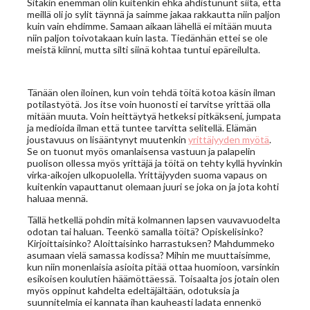
Sitäkin enemmän olin kuitenkin ehkä ahdistununt siitä, että
meillä oli jo sylit täynnä ja saimme jakaa rakkautta niin paljon
kuin vain ehdimme. Samaan aikaan lähellä ei mitään muuta
niin paljon toivotakaan kuin lasta. Tiedänhän ettei se ole
meistä kiinni, mutta silti siinä kohtaa tuntui epäreilulta.
Tänään olen iloinen, kun voin tehdä töitä kotoa käsin ilman
potilastyötä. Jos itse voin huonosti ei tarvitse yrittää olla
mitään muuta. Voin heittäytyä hetkeksi pitkäkseni, jumpata
ja medioida ilman että tuntee tarvitta selitellä. Elämän
joustavuus on lisääntynyt muutenkin
yrittäjyyden myötä
.
Se on tuonut myös omanlaisensa vastuun ja palapelin
puolison ollessa myös yrittäjä ja töitä on tehty kyllä hyvinkin
virka-aikojen ulkopuolella. Yrittäjyyden suoma vapaus on
kuitenkin vapauttanut olemaan juuri se joka on ja jota kohti
haluaa mennä.
Tällä hetkellä pohdin mitä kolmannen lapsen vauvavuodelta
odotan tai haluan. Teenkö samalla töitä? Opiskelisinko?
Kirjoittaisinko? Aloittaisinko harrastuksen? Mahdummeko
asumaan vielä samassa kodissa? Mihin me muuttaisimme,
kun niin monenlaisia asioita pitää ottaa huomioon, varsinkin
esikoisen koulutien häämöttäessä. Toisaalta jos jotain olen
myös oppinut kahdelta edeltäjältään, odotuksia ja
suunnitelmia ei kannata ihan kauheasti ladata ennenkö