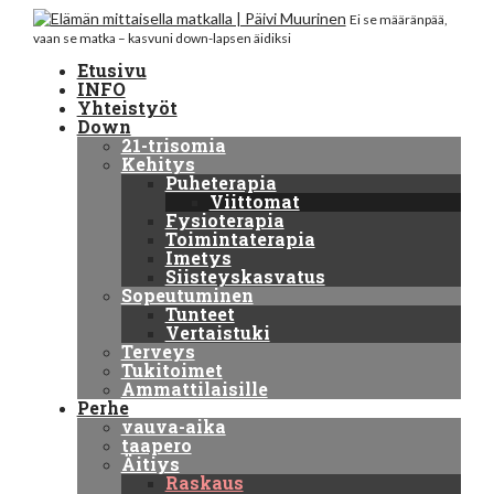
Ei se määränpää,
vaan se matka – kasvuni down-lapsen äidiksi
Etusivu
INFO
Yhteistyöt
Down
21-trisomia
Kehitys
Puheterapia
Viittomat
Fysioterapia
Toimintaterapia
Imetys
Siisteyskasvatus
Sopeutuminen
Tunteet
Vertaistuki
Terveys
Tukitoimet
Ammattilaisille
Perhe
vauva-aika
taapero
Äitiys
Raskaus