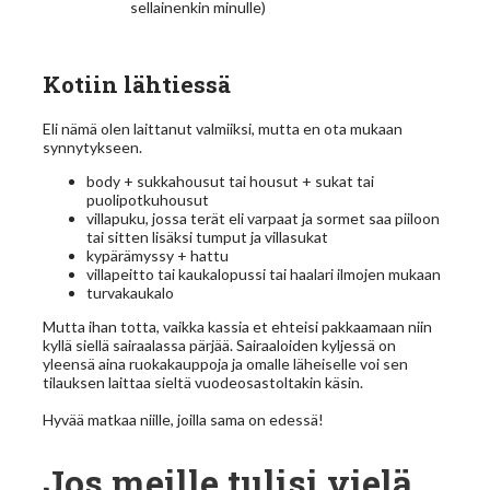
sellainenkin minulle)
Kotiin lähtiessä
Eli nämä olen laittanut valmiiksi, mutta en ota mukaan
synnytykseen.
body + sukkahousut tai housut + sukat tai
puolipotkuhousut
villapuku, jossa terät eli varpaat ja sormet saa piiloon
tai sitten lisäksi tumput ja villasukat
kypärämyssy + hattu
villapeitto tai kaukalopussi tai haalari ilmojen mukaan
turvakaukalo
Mutta ihan totta, vaikka kassia et ehteisi pakkaamaan niin
kyllä siellä sairaalassa pärjää. Sairaaloiden kyljessä on
yleensä aina ruokakauppoja ja omalle läheiselle voi sen
tilauksen laittaa sieltä vuodeosastoltakin käsin.
Hyvää matkaa niille, joilla sama on edessä!
Jos meille tulisi vielä