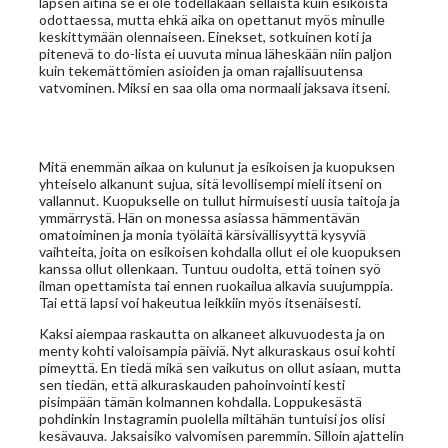
lapsen äitinä se ei ole todellakaan sellaista kuin esikoista
odottaessa, mutta ehkä aika on opettanut myös minulle
keskittymään olennaiseen. Einekset, sotkuinen koti ja
pitenevä to do-lista ei uuvuta minua läheskään niin paljon
kuin tekemättömien asioiden ja oman rajallisuutensa
vatvominen. Miksi en saa olla oma normaali jaksava itseni.
Mitä enemmän aikaa on kulunut ja esikoisen ja kuopuksen
yhteiselo alkanunt sujua, sitä levollisempi mieli itseni on
vallannut. Kuopukselle on tullut hirmuisesti uusia taitoja ja
ymmärrystä. Hän on monessa asiassa hämmentävän
omatoiminen ja monia työläitä kärsivällisyyttä kysyviä
vaihteita, joita on esikoisen kohdalla ollut ei ole kuopuksen
kanssa ollut ollenkaan. Tuntuu oudolta, että toinen syö
ilman opettamista tai ennen ruokailua alkavia suujumppia.
Tai että lapsi voi hakeutua leikkiin myös itsenäisesti.
Kaksi aiempaa raskautta on alkaneet alkuvuodesta ja on
menty kohti valoisampia päiviä. Nyt alkuraskaus osui kohti
pimeyttä. En tiedä mikä sen vaikutus on ollut asiaan, mutta
sen tiedän, että alkuraskauden pahoinvointi kesti
pisimpään tämän kolmannen kohdalla. Loppukesästä
pohdinkin Instagramin puolella miltähän tuntuisi jos olisi
kesävauva. Jaksaisiko valvomisen paremmin. Silloin ajattelin