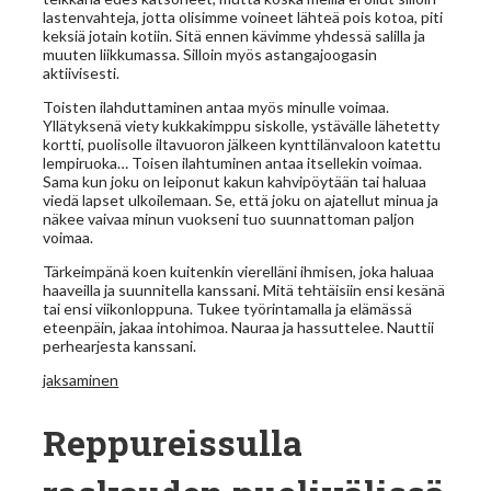
lastenvahteja, jotta olisimme voineet lähteä pois kotoa, piti
keksiä jotain kotiin. Sitä ennen kävimme yhdessä salilla ja
muuten liikkumassa. Silloin myös astangajoogasin
aktiivisesti.
Toisten ilahduttaminen antaa myös minulle voimaa.
Yllätyksenä viety kukkakimppu siskolle, ystävälle lähetetty
kortti, puolisolle iltavuoron jälkeen kynttilänvaloon katettu
lempiruoka… Toisen ilahtuminen antaa itsellekin voimaa.
Sama kun joku on leiponut kakun kahvipöytään tai haluaa
viedä lapset ulkoilemaan. Se, että joku on ajatellut minua ja
näkee vaivaa minun vuokseni tuo suunnattoman paljon
voimaa.
Tärkeimpänä koen kuitenkin vierelläni ihmisen, joka haluaa
haaveilla ja suunnitella kanssani. Mitä tehtäisiin ensi kesänä
tai ensi viikonloppuna. Tukee työrintamalla ja elämässä
eteenpäin, jakaa intohimoa. Nauraa ja hassuttelee. Nauttii
perhearjesta kanssani.
jaksaminen
Reppureissulla