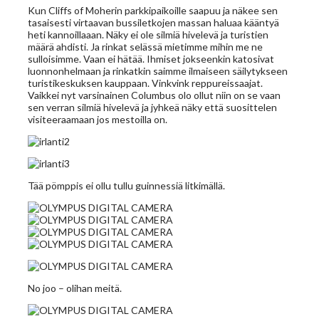
Kun Cliffs of Moherin parkkipaikoille saapuu ja näkee sen
tasaisesti virtaavan bussiletkojen massan haluaa kääntyä
heti kannoillaaan. Näky ei ole silmiä hivelevä ja turistien
määrä ahdisti. Ja rinkat selässä mietimme mihin me ne
sulloisimme. Vaan ei hätää. Ihmiset jokseenkin katosivat
luonnonhelmaan ja rinkatkin saimme ilmaiseen säilytykseen
turistikeskuksen kauppaan. Vinkvink reppureissaajat.
Vaikkei nyt varsinainen Columbus olo ollut niin on se vaan
sen verran silmiä hivelevä ja jyhkeä näky että suosittelen
visiteeraamaan jos mestoilla on.
Tää pömppis ei ollu tullu guinnessiä litkimällä.
No joo – olihan meitä.