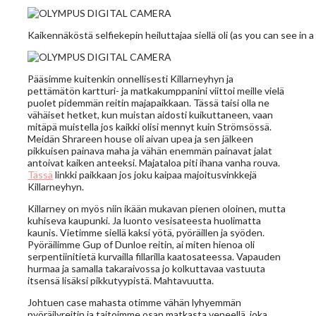
Kaikennäköstä selfiekepin heiluttajaa siellä oli (as you can see in 
Pääsimme kuitenkin onnellisesti Killarneyhyn ja
pettämätön kartturi- ja matkakumppanini viittoi meille vielä
puolet pidemmän reitin majapaikkaan. Tässä taisi olla ne
vähäiset hetket, kun muistan aidosti kuikuttaneen, vaan
mitäpä muistella jos kaikki olisi mennyt kuin Strömsössä.
Meidän Shrareen house oli aivan upea ja sen jälkeen
pikkuisen painava maha ja vähän enemmän painavat jalat
antoivat kaiken anteeksi. Majataloa piti ihana vanha rouva.
Tässä
linkki paikkaan jos joku kaipaa majoitusvinkkejä
Killarneyhyn.
Killarney on myös niin ikään mukavan pienen oloinen, mutta
kuhiseva kaupunki. Ja luonto vesisateesta huolimatta
kaunis. Vietimme siellä kaksi yötä, pyöräillen ja syöden.
Pyöräilimme Gup of Dunloe reitin, ai miten hienoa oli
serpentiinitietä kurvailla fillarilla kaatosateessa. Vapauden
hurmaa ja samalla takaraivossa jo kolkuttavaa vastuuta
itsensä lisäksi pikkutyypistä. Mahtavuutta.
Johtuen case mahasta otimme vähän lyhyemmän
pyöräilyreitin ja taitoimme osan matkasta veneellä, joka