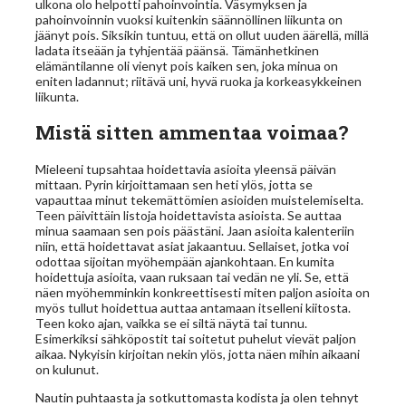
ulkona olo helpotti pahoinvointia. Väsymyksen ja
pahoinvoinnin vuoksi kuitenkin säännöllinen liikunta on
jäänyt pois. Siksikin tuntuu, että on ollut uuden äärellä, millä
ladata itseään ja tyhjentää päänsä. Tämänhetkinen
elämäntilanne oli vienyt pois kaiken sen, joka minua on
eniten ladannut; riitävä uni, hyvä ruoka ja korkeasykkeinen
liikunta.
Mistä sitten ammentaa voimaa?
Mieleeni tupsahtaa hoidettavia asioita yleensä päivän
mittaan. Pyrin kirjoittamaan sen heti ylös, jotta se
vapauttaa minut tekemättömien asioiden muistelemiselta.
Teen päivittäin listoja hoidettavista asioista. Se auttaa
minua saamaan sen pois päästäni. Jaan asioita kalenteriin
niin, että hoidettavat asiat jakaantuu. Sellaiset, jotka voi
odottaa sijoitan myöhempään ajankohtaan. En kumita
hoidettuja asioita, vaan ruksaan tai vedän ne yli. Se, että
näen myöhemminkin konkreettisesti miten paljon asioita on
myös tullut hoidettua auttaa antamaan itselleni kiitosta.
Teen koko ajan, vaikka se ei siltä näytä tai tunnu.
Esimerkiksi sähköpostit tai soitetut puhelut vievät paljon
aikaa. Nykyisin kirjoitan nekin ylös, jotta näen mihin aikaani
on kulunut.
Nautin puhtaasta ja sotkuttomasta kodista ja olen tehnyt