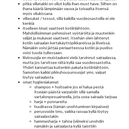
pitkä villatakki on ollut kyllä ihan must have. Siihen on
ihana kääriä lämpimään vauva ja toisaalta itsensä
myös vilukissana
villasukat / tossut, sillä kaikilla vuodeosastoilla ei ole
kenkiä
itselleen kivat vaatteet kotiinlähtöön.
Mahdollisimman pehmoiset vyötäröltä ja muutenkin
väljät ja mukavat vaatteet. Itsehän olen lähtenyt
kotiin sairaalan kertakäyttöpikkareissa ja liiveissä.
Nämäkin voisi jättää periaatteessa kotiin ja puoliso
voisi tuoda tullessaan.
liivinsuojia en muistaakeni vielä tarvinnut sairaalassa,
mutta jos tarvitsee niitä kyllä saa vuodeosastolta.
Yhdet kannattaa kuitenkin pakata kotiinlähtöön.
Samoiten kaikki pikkuhousunsuojat yms. vaipat
löytyy sairaalasta
omat hygieniakamat
shampoo + hoitoaine jos ei halua pestä
itseään päästä varpaisiin sillä samalla
vartalonpesuaineella, jota usea sairaala tarjoaa
harja + ponnareita
huulirasva (tämän unohtuminen kirpaisee)
perusvoide tmv., vaikka rasvaa kyllä löytyy
sairaalastakin
hammasharja + tahna (viimeksi unohdin
nämäkin ja sairaalasta kyllä taiottiin