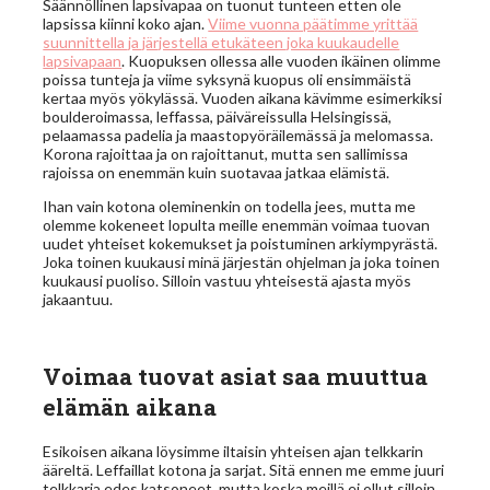
Säännöllinen lapsivapaa on tuonut tunteen etten ole
lapsissa kiinni koko ajan.
Viime vuonna päätimme yrittää
suunnittella ja järjestellä etukäteen joka kuukaudelle
lapsivapaan
. Kuopuksen ollessa alle vuoden ikäinen olimme
poissa tunteja ja viime syksynä kuopus oli ensimmäistä
kertaa myös yökylässä. Vuoden aikana kävimme esimerkiksi
boulderoimassa, leffassa, päiväreissulla Helsingissä,
pelaamassa padelia ja maastopyöräilemässä ja melomassa.
Korona rajoittaa ja on rajoittanut, mutta sen sallimissa
rajoissa on enemmän kuin suotavaa jatkaa elämistä.
Ihan vain kotona oleminenkin on todella jees, mutta me
olemme kokeneet lopulta meille enemmän voimaa tuovan
uudet yhteiset kokemukset ja poistuminen arkiympyrästä.
Joka toinen kuukausi minä järjestän ohjelman ja joka toinen
kuukausi puoliso. Silloin vastuu yhteisestä ajasta myös
jakaantuu.
Voimaa tuovat asiat saa muuttua
elämän aikana
Esikoisen aikana löysimme iltaisin yhteisen ajan telkkarin
ääreltä. Leffaillat kotona ja sarjat. Sitä ennen me emme juuri
telkkaria edes katsoneet, mutta koska meillä ei ollut silloin