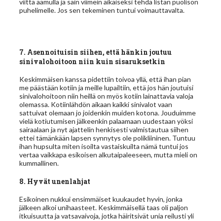
viittä aamulla ja sain viimein aikaiseksi tehdä listan puolison
puhelimelle. Jos sen tekeminen tuntui voimauttavalta.
7. Asennoituisin siihen, että hänkin joutuu
sinivalohoitoon niin kuin sisaruksetkin
Keskimmäisen kanssa pidettiin toivoa yllä, että ihan pian
me päästään kotiin ja meille lupailtiin, että jos hän joutuisi
sinivalohoitoon niin heillä on myös kotiin lainattavia valoja
olemassa. Kotiinlähdön aikaan kaikki sinivalot vaan
sattuivat olemaan jo joidenkin muiden kotona. Jouduimme
vielä kotiutumisen jälkeenkin palaamaan uudestaan yöksi
sairaalaan ja nyt ajattelin henkisesti valmistautua siihen
ettei tämänkään lapsen synnytys ole polikliininen. Tuntuu
ihan hupsulta miten isoilta vastaiskuilta nämä tuntui jos
vertaa vaikkapa esikoisen alkutaipaleeseen, mutta mieli on
kummallinen.
8. Hyvät unenlahjat
Esikoinen nukkui ensimmäiset kuukaudet hyvin, jonka
jälkeen alkoi unihaasteet. Keskimmäisellä taas oli paljon
itkuisuutta ja vatsavaivoja, jotka häiritsivät unia reilusti yli