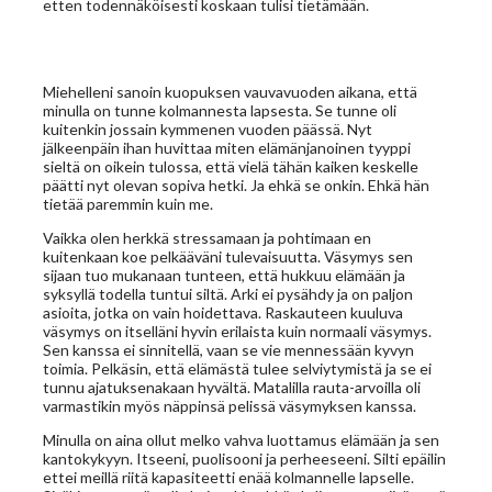
etten todennäköisesti koskaan tulisi tietämään.
Miehelleni sanoin kuopuksen vauvavuoden aikana, että
minulla on tunne kolmannesta lapsesta. Se tunne oli
kuitenkin jossain kymmenen vuoden päässä. Nyt
jälkeenpäin ihan huvittaa miten elämänjanoinen tyyppi
sieltä on oikein tulossa, että vielä tähän kaiken keskelle
päätti nyt olevan sopiva hetki. Ja ehkä se onkin. Ehkä hän
tietää paremmin kuin me.
Vaikka olen herkkä stressamaan ja pohtimaan en
kuitenkaan koe pelkääväni tulevaisuutta. Väsymys sen
sijaan tuo mukanaan tunteen, että hukkuu elämään ja
syksyllä todella tuntui siltä. Arki ei pysähdy ja on paljon
asioita, jotka on vain hoidettava. Raskauteen kuuluva
väsymys on itselläni hyvin erilaista kuin normaali väsymys.
Sen kanssa ei sinnitellä, vaan se vie mennessään kyvyn
toimia. Pelkäsin, että elämästä tulee selviytymistä ja se ei
tunnu ajatuksenakaan hyvältä. Matalilla rauta-arvoilla oli
varmastikin myös näppinsä pelissä väsymyksen kanssa.
Minulla on aina ollut melko vahva luottamus elämään ja sen
kantokykyyn. Itseeni, puolisooni ja perheeseeni. Silti epäilin
ettei meillä riitä kapasiteetti enää kolmannelle lapselle.