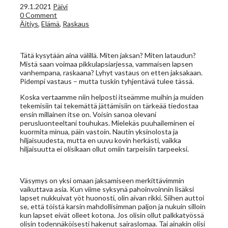
29.1.2021
Päivi
0 Comment
Äitiys
,
Elämä
,
Raskaus
Tätä kysytään aina välillä. Miten jaksan? Miten lataudun?
Mistä saan voimaa pikkulapsiarjessa, vammaisen lapsen
vanhempana, raskaana? Lyhyt vastaus on etten jaksakaan.
Pidempi vastaus – mutta tuskin tyhjentävä tulee tässä.
Koska vertaamme niin helposti itseämme muihin ja muiden
tekemisiin tai tekemättä jättämisiin on tärkeää tiedostaa
ensin millainen itse on. Voisin sanoa olevani
perusluonteeltani touhukas. Mielekäs puuhaileminen ei
kuormita minua, päin vastoin. Nautin yksinolosta ja
hiljaisuudesta, mutta en uuvu kovin herkästi, vaikka
hiljaisuutta ei olisikaan ollut omiin tarpeisiin tarpeeksi.
Väsymys on yksi omaan jaksamiseen merkittävimmin
vaikuttava asia. Kun viime syksynä pahoinvoinnin lisäksi
lapset nukkuivat yöt huonosti, olin aivan rikki. Siihen auttoi
se, että töistä karsin mahdollisimman paljon ja nukuin silloin
kun lapset eivät olleet kotona. Jos olisin ollut palkkatyössä
olisin todennäköisesti hakenut sairaslomaa. Tai ainakin olisi