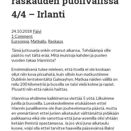
raskauden puolivälissä
4/4 – Irlanti
24.10.2018
Päivi
1 Comment
Eurooppa
,
Matkailu
,
Raskaus
Tämä juttusarja onkin ottanut aikansa. Tehdäämpä sille
päätös nyt tältä erää. Mitä muistoja kahden ja puolen
vuoden takaa Irlannista?
Ensimmäisenä tulee mieleen, että itsellä ei ole koskaan
ollut niin kova pissahätä, kuin silloin kun matkustimme
Dublinin lentokentältä Galwayhyn. Matkaa näiden välillä on
reilu 200 kilometriä ja bussilla se taisi vielä kolme ja rapiat.
Pissatti niin että näköö haittas.
Irlannissa ehdimme kaikkinensa viettää 5 yötä. Liikuimme
junilla ja busseilla. Lueskeskelimme etukääteen ettei
Irlannin junaliikenne ole ihan jouhevimmasta päästä, mutta
en ymmärtänyt ettei junien aikataulut välttämättä pidäkään
paikkaansa eikä ole sanottua että juna-asemilla olisi yhtään
ketään ihmistä opastamassa. Ja jos yksi juna-aikataulu
kusee, voipi olla ettei tarvitse haaveilla pääsevänsä illaksi