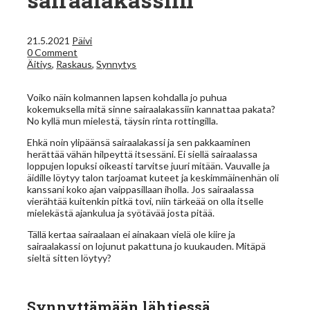
21.5.2021
Päivi
0 Comment
Äitiys
,
Raskaus
,
Synnytys
Voiko näin kolmannen lapsen kohdalla jo puhua
kokemuksella mitä sinne sairaalakassiin kannattaa pakata?
No kyllä mun mielestä, täysin rinta rottingilla.
Ehkä noin ylipäänsä sairaalakassi ja sen pakkaaminen
herättää vähän hilpeyttä itsessäni. Ei siellä sairaalassa
loppujen lopuksi oikeasti tarvitse juuri mitään. Vauvalle ja
äidille löytyy talon tarjoamat kuteet ja keskimmäinenhän oli
kanssani koko ajan vaippasillaan iholla. Jos sairaalassa
vierähtää kuitenkin pitkä tovi, niin tärkeää on olla itselle
mielekästä ajankulua ja syötävää josta pitää.
Tällä kertaa sairaalaan ei ainakaan vielä ole kiire ja
sairaalakassi on lojunut pakattuna jo kuukauden. Mitäpä
sieltä sitten löytyy?
Synnyttämään lähtiessä