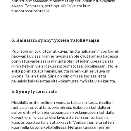
onnistunut saamaan molemmat lapset jonkin ruuhkapiikin
aikaan. Toivotaan, että nyt olisi hiljaista kuin
huopatossutehtaalla.
5. Haluaisin synnytykseen valokuvaajan
Puolisoni on toki ottanut kuvia, mutta haluaisin myös hänen
näkyvän kuvissa. Hän ei myöskään ole ollut kamera kädessä
ponnistusvaiheissa ja minusta olisi jotenkin upeaa palata
niihin hetkiin vielä joskus riippumatossa loikoillessani. No, ei
ehkä ponnistusvaiheisiin, mutta siihen kun se vauva on
ulkona. Tai en tiedä. Siinä on niin omissa tiloissa, että
haluaisin kai rakentaa sitä kokemusta myös kuvien kautta.
6. Synnytysbiisilista
Musiikilla on ihmeellinen voima ja haluaisin koota itselleni
rauhaa ja rentoutta tuovia biisejä. Esikoisen kohdalla ei
paljon ehtinyt biisejä kaipaamaan, keskimmäisen kohdalla
kovastikin. Toisaalta olisi kiva, että tein sen turhaan ja
kuopus päättää tulla sutjakkaasti. Voidaanhan sitä sitten
kuunnella kotona köllötellessä. Heräsin tänäään ennen