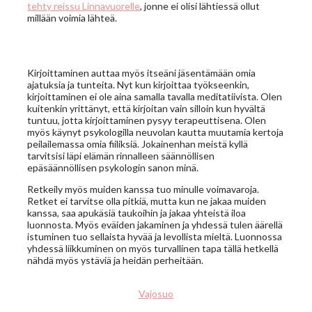
tehty reissu Linnavuorelle
, jonne ei olisi lähtiessä ollut
millään voimia lähteä.
Kirjoittaminen auttaa myös itseäni jäsentämään omia
ajatuksia ja tunteita. Nyt kun kirjoittaa työkseenkin,
kirjoittaminen ei ole aina samalla tavalla meditatiivista. Olen
kuitenkin yrittänyt, että kirjoitan vain silloin kun hyvältä
tuntuu, jotta kirjoittaminen pysyy terapeuttisena. Olen
myös käynyt psykologilla neuvolan kautta muutamia kertoja
peilailemassa omia fiiliksiä. Jokainenhan meistä kyllä
tarvitsisi läpi elämän rinnalleen säännöllisen
epäsäännöllisen psykologin sanon minä.
Retkeily myös muiden kanssa tuo minulle voimavaroja.
Retket ei tarvitse olla pitkiä, mutta kun ne jakaa muiden
kanssa, saa apukäsiä taukoihin ja jakaa yhteistä iloa
luonnosta. Myös eväiden jakaminen ja yhdessä tulen äärellä
istuminen tuo sellaista hyvää ja levollista mieltä. Luonnossa
yhdessä liikkuminen on myös turvallinen tapa tällä hetkellä
nähdä myös ystäviä ja heidän perheitään.
Vajosuo