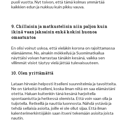
puoli vuotta. Nyt toivon, että tämä kolmas ymmärtää
kaikkien edun ja nukkuu kuin pikku vauva.
9. Chillaisin ja matkustelisin niin paljon kuin
ikinä vaan jaksaisin enkä kokisi huonoa
omaatuntoa
En olisi voinut uskoa, että vieläkin korona on rajoittamassa
elämäämme. No, ainakin mökkeilyä ja Suomimatkailua
näyttäisi voivan harrastaa tänäkin kesänä, vaikka sen
villimmät visiot täytyy vielä jättää tulevaisuuteen.
10. Olen yrittämättä
Lataan hirveän helposti itselleni suunnitelmia ja tavoitteita.
Ne on tärkeitä itselleni, koska ilman niitä en saa elämästäni
otetta. Haluan kuitenkin tänä kesänä harjoitella
spontaaniutta ja hetkessä olemista. Että voin vaan olla ja
tuijotella. Retkeillä ja nauttia luonnosta. Nähdä ystäviä ja
tehdä sellaisia asioita, joille ei ole ollut sijaa. Että ilman
kalenterimerkintöjäkin saan itseni tekemään asioita joista
nautin.