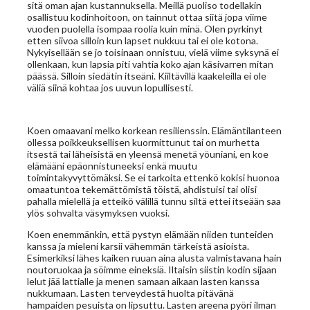
sitä oman ajan kustannuksella. Meillä puoliso todellakin
osallistuu kodinhoitoon, on tainnut ottaa siitä jopa viime
vuoden puolella isompaa roolia kuin minä. Olen pyrkinyt
etten siivoa silloin kun lapset nukkuu tai ei ole kotona.
Nykyisellään se jo toisinaan onnistuu, vielä viime syksynä ei
ollenkaan, kun lapsia piti vahtia koko ajan käsivarren mitan
päässä. Silloin siedätin itseäni. Kiiltävillä kaakeleilla ei ole
väliä siinä kohtaa jos uuvun lopullisesti.
Koen omaavani melko korkean resilienssin. Elämäntilanteen
ollessa poikkeuksellisen kuormittunut tai on murhetta
itsestä tai läheisistä en yleensä menetä yöuniani, en koe
elämääni epäonnistuneeksi enkä muutu
toimintakyvyttömäksi. Se ei tarkoita ettenkö kokisi huonoa
omaatuntoa tekemättömistä töistä, ahdistuisi tai olisi
pahalla mielellä ja etteikö välillä tunnu siltä ettei itseään saa
ylös sohvalta väsymyksen vuoksi.
Koen enemmänkin, että pystyn elämään niiden tunteiden
kanssa ja mieleni karsii vähemmän tärkeistä asioista.
Esimerkiksi lähes kaiken ruuan aina alusta valmistavana hain
noutoruokaa ja söimme eineksiä. Iltaisin siistin kodin sijaan
lelut jää lattialle ja menen samaan aikaan lasten kanssa
nukkumaan. Lasten terveydestä huolta pitävänä
hampaiden pesuista on lipsuttu. Lasten areena pyöri ilman