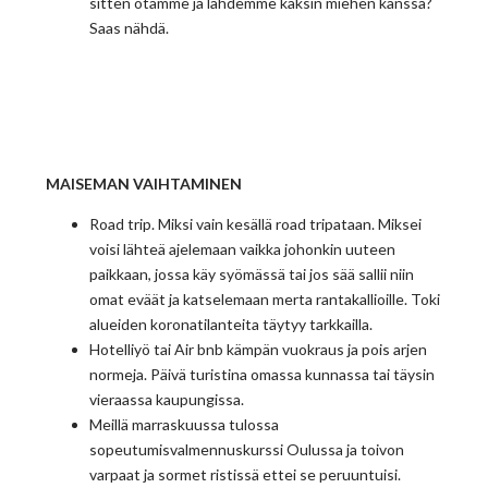
sitten otamme ja lähdemme kaksin miehen kanssa?
Saas nähdä.
MAISEMAN VAIHTAMINEN
Road trip. Miksi vain kesällä road tripataan. Miksei
voisi lähteä ajelemaan vaikka johonkin uuteen
paikkaan, jossa käy syömässä tai jos sää sallii niin
omat eväät ja katselemaan merta rantakallioille. Toki
alueiden koronatilanteita täytyy tarkkailla.
Hotelliyö tai Air bnb kämpän vuokraus ja pois arjen
normeja. Päivä turistina omassa kunnassa tai täysin
vieraassa kaupungissa.
Meillä marraskuussa tulossa
sopeutumisvalmennuskurssi Oulussa ja toivon
varpaat ja sormet ristissä ettei se peruuntuisi.