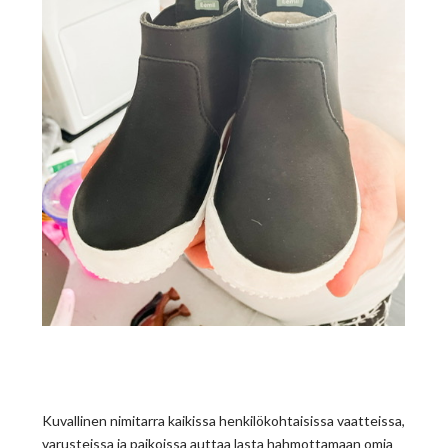
Kuvallinen nimitarra kaikissa henkilökohtaisissa vaatteissa,
varusteissa ja paikoissa auttaa lasta hahmottamaan omia