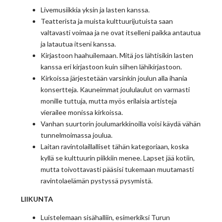
Livemusiikkia yksin ja lasten kanssa.
Teatterista ja muista kulttuurijutuista saan
valtavasti voimaa ja ne ovat itselleni paikka antautua
ja latautua itseni kanssa.
Kirjastoon haahuilemaan. Mitä jos lähtisikin lasten
kanssa eri kirjastoon kuin siihen lähikirjastoon.
Kirkoissa järjestetään varsinkin joulun alla ihania
konsertteja. Kauneimmat joululaulut on varmasti
monille tuttuja, mutta myös erilaisia artisteja
vierailee monissa kirkoissa.
Vanhan suurtorin joulumarkkinoilla voisi käydä vähän
tunnelmoimassa joulua.
Laitan ravintolaillalliset tähän kategoriaan, koska
kyllä se kulttuurin piikkiin menee. Lapset jää kotiin,
mutta toivottavasti pääsisi tukemaan muutamasti
ravintolaelämän pystyssä pysymistä.
LIIKUNTA
Luistelemaan sisähalliin, esimerkiksi Turun