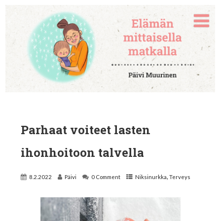
Parhaat voiteet lasten
ihonhoitoon talvella
,
8.2.2022
Päivi
0 Comment
Niksinurkka
Terveys