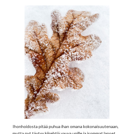
Ihonhoidosta pitää puhua ihan omana kokonaisuutenaan,
mutta nyt täytyy kiirehtiä vauva unille ja isommat lapset