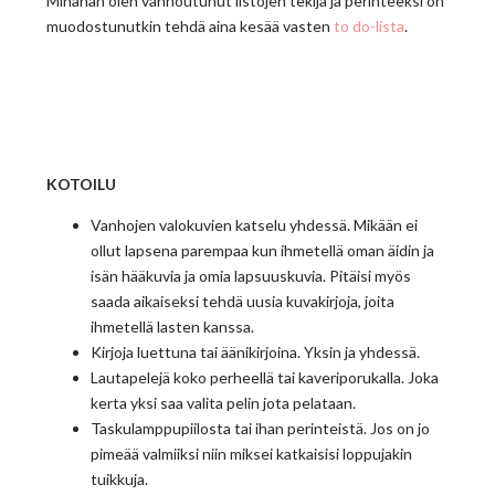
Minähän olen vannoutunut listojen tekijä ja perinteeksi on
muodostunutkin tehdä aina kesää vasten
to do-lista
.
KOTOILU
Vanhojen valokuvien katselu yhdessä. Mikään ei
ollut lapsena parempaa kun ihmetellä oman äidin ja
isän hääkuvia ja omia lapsuuskuvia. Pitäisi myös
saada aikaiseksi tehdä uusia kuvakirjoja, joita
ihmetellä lasten kanssa.
Kirjoja luettuna tai äänikirjoina. Yksin ja yhdessä.
Lautapelejä koko perheellä tai kaveriporukalla. Joka
kerta yksi saa valita pelin jota pelataan.
Taskulamppupiilosta tai ihan perinteistä. Jos on jo
pimeää valmiiksi niin miksei katkaisisi loppujakin
tuikkuja.