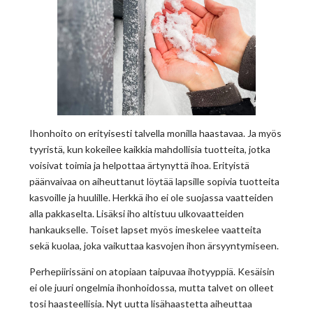
Ihonhoito on erityisesti talvella monilla haastavaa. Ja myös
tyyristä, kun kokeilee kaikkia mahdollisia tuotteita, jotka
voisivat toimia ja helpottaa ärtynyttä ihoa. Erityistä
päänvaivaa on aiheuttanut löytää lapsille sopivia tuotteita
kasvoille ja huulille. Herkkä iho ei ole suojassa vaatteiden
alla pakkaselta. Lisäksi iho altistuu ulkovaatteiden
hankaukselle. Toiset lapset myös imeskelee vaatteita
sekä kuolaa, joka vaikuttaa kasvojen ihon ärsyyntymiseen.
Perhepiirissäni on atopiaan taipuvaa ihotyyppiä. Kesäisin
ei ole juuri ongelmia ihonhoidossa, mutta talvet on olleet
tosi haasteellisia. Nyt uutta lisähaastetta aiheuttaa