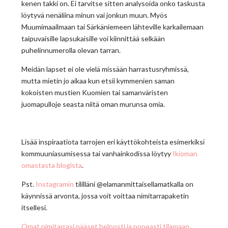
kenen takki on. Ei tarvitse sitten analysoida onko taskusta
löytyvä nenäliina minun vai jonkun muun. Myös
Muumimaailmaan tai Särkäniemeen lähteville karkailemaan
taipuvaisille lapsukaisille voi kiinnittää selkään
puhelinnumerolla olevan tarran.
Meidän lapset ei ole vielä missään harrastusryhmissä,
mutta mietin jo aikaa kun etsii kymmenien saman
kokoisten mustien Kuomien tai samanväristen
juomapulloje seasta niitä oman murunsa omia.
Lisää inspiraatiota tarrojen eri käyttökohteista esimerkiksi
kommuuniasumisessa tai vanhainkodissa löytyy
Ikioman
omastasta blogista
.
Pst.
Instagramin
tililläni @elamanmittaisellamatkalla on
käynnissä arvonta, jossa voit voittaa nimitarrapaketin
itsellesi.
Omat nimitarrasi pääset helposti ja nopeasti tilamaan