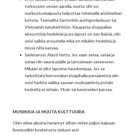
turkoosien vesien äärellä, mutta silti voi
matkustuskaipuuta helpottaa tekemällä aistimatkan
kotona. Teemailta Santorinin auringonlaskuun tai
Vietnamin katukeittiöön. Kaupasta shoppailee
eksoottisia hedelmiä ja jos lapset on sen ikäisiä, niin
voisi vaikka arvuutella mikä on mikäkin hedelmä ja
missä niitä kasvaa.
Sadetanssi. Alasti tietty. Jos vaan sataa, sataa ja
sataa niin sauna päälle ja tanssimaan sateeseen.
Mikään ei ollut lapsena hauskempaa. Jos se
tarkoittaisi kerrostalon sisäpihalla pörräämistä niin
voisi harkita vaikka saunan vuokraamista jostain
keskeltä ei mitään. Yksin tai kavereiden kanssa.
MUSIIKKIA JA MUUTA KULTTUURIA
Olen viime aikoina herännyt siihen miten paljon kaipaan
livemusiikin kosketusta sieluun asti.