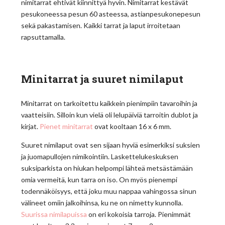
nimitarrat ehtivät kiinnittyä hyvin. Nimitarrat kestävät
pesukoneessa pesun 60 asteessa, astianpesukonepesun
sekä pakastamisen. Kaikki tarrat ja laput irroitetaan
rapsuttamalla.
Minitarrat ja suuret nimilaput
Minitarrat on tarkoitettu kaikkein pienimpiin tavaroihin ja
vaatteisiin. Silloin kun vielä oli lelupäiviä tarroitin dublot ja
kirjat.
Pienet minitarrat
ovat kooltaan 16 x 6 mm.
Suuret nimilaput ovat sen sijaan hyviä esimerkiksi suksien
ja juomapullojen nimikointiin. Laskettelukeskuksen
suksiparkista on hiukan helpompi lähteä metsästämään
omia vermeitä, kun tarra on iso. On myös pienempi
todennäköisyys, että joku muu nappaa vahingossa sinun
välineet omiin jalkoihinsa, ku ne on nimetty kunnolla.
Suurissa nimilapuissa
on eri kokoisia tarroja. Pienimmät