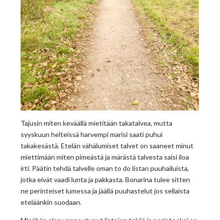
Tajusin miten keväällä mietitään takatalvea, mutta
syyskuun helteissä harvempi marisi saati puhui
takakesästä. Etelän vähälumiset talvet on saaneet minut
miettimään miten pimeästä ja märästä talvesta saisi iloa
irti. Päätin tehdä talvelle oman to do listan puuhailuista,
jotka eivät vaadi lunta ja pakkasta. Bonarina tulee sitten
ne perinteiset lumessa ja jäällä puuhastelut jos sellaista
eteläänkin suodaan.