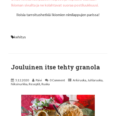
Ikioman sivuilta ja ne kolahtavat suoraa postiluukkuusi.
Iloisia tarroitushetkiä Ikiomien nimilappujen parissa!
kehitys
Jouluinen itse tehty granola
,
,
5.12.2020
Päivi
0 Comment
Arkiruoka
Juhlaruoka
,
,
Niksinurkka
Reseptit
Ruoka