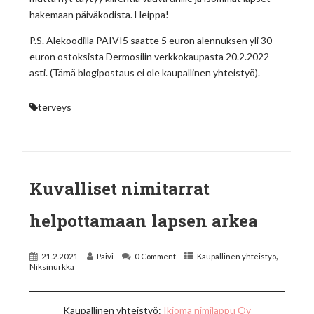
hakemaan päiväkodista. Heippa!
P.S. Alekoodilla PÄIVI5 saatte 5 euron alennuksen yli 30
euron ostoksista Dermosilin verkkokaupasta 20.2.2022
asti. (Tämä blogipostaus ei ole kaupallinen yhteistyö).
terveys
Kuvalliset nimitarrat
helpottamaan lapsen arkea
,
21.2.2021
Päivi
0 Comment
Kaupallinen yhteistyö
Niksinurkka
Kaupallinen yhteistyö:
Ikioma nimilappu Oy