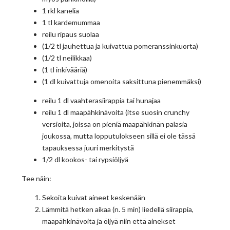
1 rkl kanelia
1 tl kardemummaa
reilu ripaus suolaa
(1/2 tl jauhettua ja kuivattua pomeranssinkuorta)
(1/2 tl neilikkaa)
(1 tl inkivääriä)
(1 dl kuivattuja omenoita saksittuna pienemmäksi)
reilu 1 dl vaahterasiirappia tai hunajaa
reilu 1 dl maapähkinävoita (itse suosin crunchy
versioita, joissa on pieniä maapähkinän palasia
joukossa, mutta lopputulokseen sillä ei ole tässä
tapauksessa juuri merkitystä
1/2 dl kookos- tai rypsiöljyä
Tee näin:
Sekoita kuivat aineet keskenään
Lämmitä hetken aikaa (n. 5 min) liedellä siirappia,
maapähkinävoita ja öljyä niin että ainekset