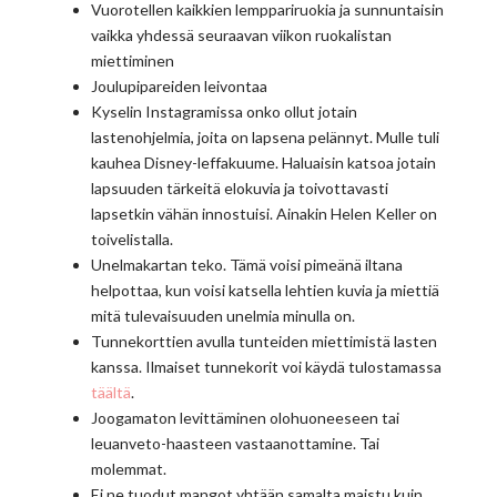
Vuorotellen kaikkien lemppariruokia ja sunnuntaisin
vaikka yhdessä seuraavan viikon ruokalistan
miettiminen
Joulupipareiden leivontaa
Kyselin Instagramissa onko ollut jotain
lastenohjelmia, joita on lapsena pelännyt. Mulle tuli
kauhea Disney-leffakuume. Haluaisin katsoa jotain
lapsuuden tärkeitä elokuvia ja toivottavasti
lapsetkin vähän innostuisi. Ainakin Helen Keller on
toivelistalla.
Unelmakartan teko. Tämä voisi pimeänä iltana
helpottaa, kun voisi katsella lehtien kuvia ja miettiä
mitä tulevaisuuden unelmia minulla on.
Tunnekorttien avulla tunteiden miettimistä lasten
kanssa. Ilmaiset tunnekorit voi käydä tulostamassa
täältä
.
Joogamaton levittäminen olohuoneeseen tai
leuanveto-haasteen vastaanottamine. Tai
molemmat.
Ei ne tuodut mangot yhtään samalta maistu kuin