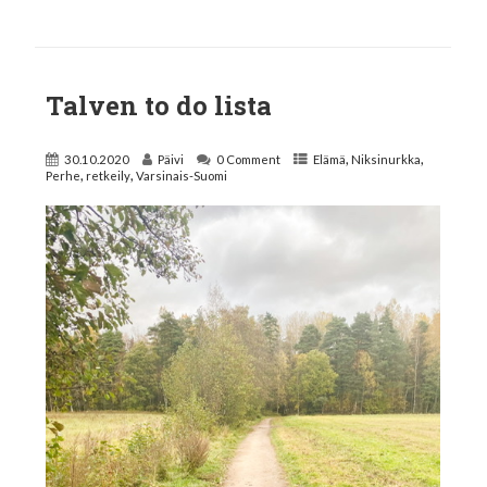
Talven to do lista
,
,
30.10.2020
Päivi
0 Comment
Elämä
Niksinurkka
,
,
Perhe
retkeily
Varsinais-Suomi