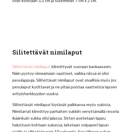
ovat kooltaan 3,3 cm ja suurimmat 7 cm x 2 cm.
Silitettävät nimilaput
Silitettävät nimilaput
kiinnittyvät suoraan kankaaseen.
Näin pystyy nimeämään vaatteet, vaikka niissä ei olisi
pesulappuja. Silitettävät nimilaput ovat oivallisia myös jos
pesulaput kutittavat ja ne pitää poistaa vaatteista lapsen
erityisherkkyyden vuoksi.
Silitettävät nimilaput löytävät paikkansa myös sukista.
Nimitarrat kiinnittyy parhaiten sukkiin venyttämällä resoria
ikäänkuin sukka olisi jalassa. Sitten asetetaan lappu
haluttuun kohtaan sukassa, laitetaan voipaperi lapun
päälle ja silitetään noin 10 sekuntia. Sen jälkeen sukan