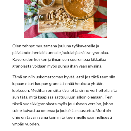
Olen tehnyt muutamana jouluna työkavereille ja
päiväkodin henkilökunnalle joululahjaksi itse granolaa.
Kavereiden kesken ja ilman sen suurempaa kikkailua
granolasta voidaan myös puhua ihan vaan myslinä.
Tämä on niin uskomattoman hyvää, että jos tätä teet niin
lupaan ettei kaupan granolat enää houkuta yhtään
luokseen. Myslihän on siitä kiva, että sinne voi heitellä sitä
sun tätä, mitä kaapissa sattuu juuri silloin olemaan. Tein
tästä suosikkigranolasta myös jouluiseen version, johon
tulee kuivattua omenaa ja jouluisia mausteita. Muutoin
ohje on täysin sama kuin mitä teen meille säännöllisesti
ympäri vuoden.