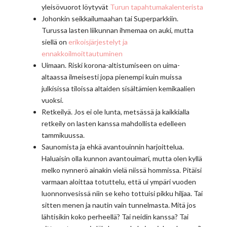
yleisövuorot löytyvät
Turun tapahtumakalenterista
Johonkin seikkailumaahan tai Superparkkiin.
Turussa lasten liikunnan ihmemaa on auki, mutta
siellä on
erikoisjärjestelyt ja
ennakkoilmoittautuminen
Uimaan. Riski korona-altistumiseen on uima-
altaassa ilmeisesti jopa pienempi kuin muissa
julkisissa tiloissa altaiden sisältämien kemikaalien
vuoksi.
Retkeilyä. Jos ei ole lunta, metsässä ja kaikkialla
retkeily on lasten kanssa mahdollista edelleen
tammikuussa.
Saunomista ja ehkä avantouinnin harjoittelua.
Haluaisin olla kunnon avantouimari, mutta olen kyllä
melko nynnerö ainakin vielä niissä hommissa. Pitäisi
varmaan aloittaa totuttelu, että ui ympäri vuoden
luonnonvesissä niin se keho tottuisi pikku hiljaa. Tai
sitten menen ja nautin vain tunnelmasta. Mitä jos
lähtisikin koko perheellä? Tai neidin kanssa? Tai