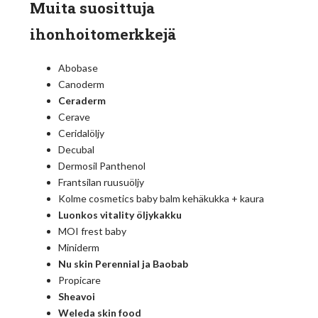
Muita suosittuja
ihonhoitomerkkejä
Abobase
Canoderm
Ceraderm
Cerave
Ceridalöljy
Decubal
Dermosil Panthenol
Frantsilan ruusuöljy
Kolme cosmetics baby balm kehäkukka + kaura
Luonkos vitality öljykakku
MOI frest baby
Miniderm
Nu skin Perennial ja Baobab
Propicare
Sheavoi
Weleda skin food