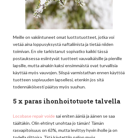
Meille on vakiintuneet omat luottotuotteet, jotka voi
vetää aina loppusyksystä naftaliinista ja tietää niiden
toimivan. En ole tarkistanut sopivatko kaikki tässä
postauksessa esiintyvät tuotteet vauvaikäisille ja pienille
lapsille, mutta ainakin kaksi ensimmäistä ovat turvallisia
käyttää myös vauvojen. Siispä varmistathan ennen käyttöä
tuotteen sopivuuden lapsellesi, etenkin jos sitä
todennäköisesti päätyy myös suuhun.
5 x paras ihonhoitotuote talvella
Locobase repair voide
sai eniten ääniä ja äänen se saa
täältäkin. Olin ehtinyt unohtaa jo tämän! Tämän
rasvapitoisuus on 63%, mutta levittyy hyvin iholle ja on
todella riittoisa. Tätä käytettiin paljon myös