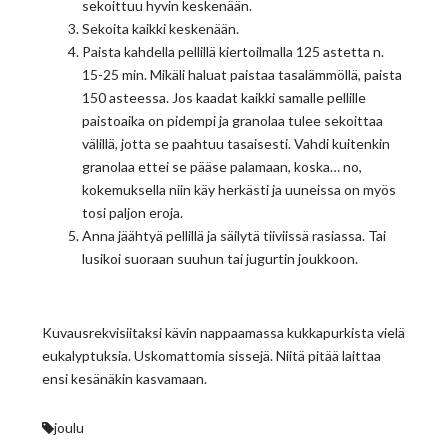
sekoittuu hyvin keskenään.
Sekoita kaikki keskenään.
Paista kahdella pellillä kiertoilmalla 125 astetta n.
15-25 min. Mikäli haluat paistaa tasalämmöllä, paista
150 asteessa. Jos kaadat kaikki samalle pellille
paistoaika on pidempi ja granolaa tulee sekoittaa
välillä, jotta se paahtuu tasaisesti. Vahdi kuitenkin
granolaa ettei se pääse palamaan, koska… no,
kokemuksella niin käy herkästi ja uuneissa on myös
tosi paljon eroja.
Anna jäähtyä pellillä ja säilytä tiiviissä rasiassa. Tai
lusikoi suoraan suuhun tai jugurtin joukkoon.
Kuvausrekvisiitaksi kävin nappaamassa kukkapurkista vielä
eukalyptuksia. Uskomattomia sissejä. Niitä pitää laittaa
ensi kesänäkin kasvamaan.
joulu