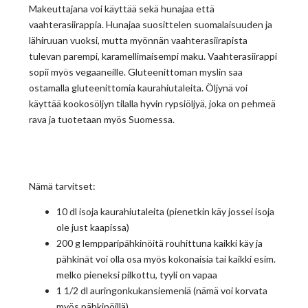
Makeuttajana voi käyttää sekä hunajaa että
vaahterasiirappia. Hunajaa suosittelen suomalaisuuden ja
lähiruuan vuoksi, mutta myönnän vaahterasiirapista
tulevan parempi, karamellimaisempi maku. Vaahterasiirappi
sopii myös vegaaneille. Gluteenittoman myslin saa
ostamalla gluteenittomia kaurahiutaleita. Öljynä voi
käyttää kookosöljyn tilalla hyvin rypsiöljyä, joka on pehmeä
rava ja tuotetaan myös Suomessa.
Nämä tarvitset:
10 dl isoja kaurahiutaleita (pienetkin käy jossei isoja
ole just kaapissa)
200 g lempparipähkinöitä rouhittuna kaikki käy ja
pähkinät voi olla osa myös kokonaisia tai kaikki esim.
melko pieneksi pilkottu, tyyli on vapaa
1 1/2 dl auringonkukansiemeniä (nämä voi korvata
myös pähkinöillä)