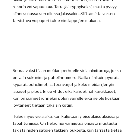
resorin voi vapauttaa. Tarra jää ryppyiseksi, mutta pysyy
kiinni sukassa sen ollessa jalassakin. Silittämistä varten
tarvittava voipaperi tulee nimilappujen mukana.
Seuraavaksi tilaan meidän perheelle vielä nimitarroja, jossa
on vain sukunimi ja puhelinnumero. Näillä nimikoin pyörät,
kypärät, puhelimet, sateenvarjot ja koko meidän jengin
lapaset ja pipot. Ei oo yhdet eikä kahdet nahkarukkaset,
kun on jääneet jonnekin polun varrelle eikä ne ole koskaan
löytäneet tietään takaisin kotiin.
Tulee myös vielä aika, kun kuljetaan yleisötilaisuuksissa ja
tapahtumissa. On helpompi varmistua omasta mustasta
takista niiden satojen takkien joukosta, kun tarrasta tietää