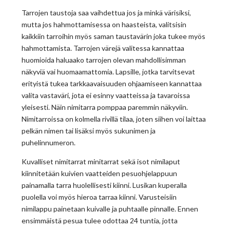
Tarrojen taustoja saa vaihdettua jos ja minkä värisiksi,
mutta jos hahmottamisessa on haasteista, valitsisin
kaikkiin tarroihin myös saman taustavärin joka tukee myös
hahmottamista. Tarrojen värejä valitessa kannattaa
huomioida haluaako tarrojen olevan mahdollisimman
näkyviä vai huomaamattomia. Lapsille, jotka tarvitsevat
erityistä tukea tarkkaavaisuuden ohjaamiseen kannattaa
valita vastaväri, jota ei esinny vaatteissa ja tavaroissa
yleisesti. Näin nimitarra pomppaa paremmin näkyviin.
Nimitarroissa on kolmella rivillä tilaa, joten siihen voi laittaa
pelkän nimen tai lisäksi myös sukunimen ja
puhelinnumeron.
Kuvalliset nimitarrat minitarrat sekä isot nimilaput
kiinnitetään kuivien vaatteiden pesuohjelappuun
painamalla tarra huolellisesti kiinni. Lusikan kuperalla
puolella voi myös hieroa tarraa kiinni. Varusteisiin
nimilappu painetaan kuivalle ja puhtaalle pinnalle. Ennen
ensimmäistä pesua tulee odottaa 24 tuntia, jotta