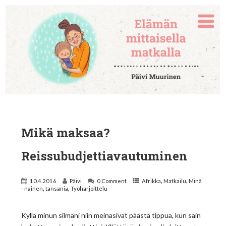
Mikä maksaa?
Reissubudjettiavautuminen
,
,
10.4.2016
Päivi
0 Comment
Afrikka
Matkailu
Minä
,
,
- nainen
tansania
Työharjoittelu
Kyllä minun silmäni niin meinasivat päästä tippua, kun sain