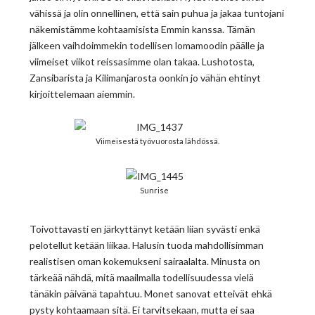
vähissä ja olin onnellinen, että sain puhua ja jakaa tuntojani
näkemistämme kohtaamisista Emmin kanssa. Tämän
jälkeen vaihdoimmekin todellisen lomamoodin päälle ja
viimeiset viikot reissasimme olan takaa. Lushotosta,
Zansibarista ja Kilimanjarosta oonkin jo vähän ehtinyt
kirjoittelemaan aiemmin.
Viimeisestä työvuorosta lähdössä.
Sunrise
Toivottavasti en järkyttänyt ketään liian syvästi enkä
pelotellut ketään liikaa. Halusin tuoda mahdollisimman
realistisen oman kokemukseni sairaalalta. Minusta on
tärkeää nähdä, mitä maailmalla todellisuudessa vielä
tänäkin päivänä tapahtuu. Monet sanovat etteivät ehkä
pysty kohtaamaan sitä. Ei tarvitsekaan, mutta ei saa