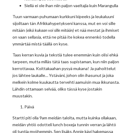
Siellä ei ole ihan niin paljon vaeltajia kuin Marangulla
Tuun varmaan puhumaan kurkkuni kipeeks ja leukaluuni
sijoiltaan tän Afrikkahypetykseni kanssa, mut en voi sille
mitään
(eikä kukaan voi sille mitään)
et nää mestat ja ihmiset
on vaan sellasia, että ne pitää ite kokea ennenkö todella
ymmärtää mistä täällä on kyse.
Taas kerran kuvia ja tekstiä tulee enemmän kuin olisi ehkä
tarpeen, mutta milläs tätä taas supistaman, kun niin paljon
kerrottavaa. Koittakaahan pysyä mukana! Ja pahoittelut
jos lähtee laukalle… Ystäväni, johon olin ihasunut ja joka
melkein kolme kuukautta tervehti aamuisin mua ikkunasta.
Lähdin ottamaan selvää, oliko tässä kyse jostakin
muustakin.
Päivä
Startti piti olla 9am meidän talolta, mutta kuinka ollakaan,
meidän yhtiö odotteli lunch boxeja tunnin verran ja lähtö
oli tuntia myöhemmin. Sen lisäks Annie kävi hakemassa