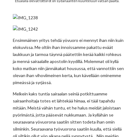
Etualalla olevat töttöröt on sydänäänten kuunteluun vatsan päältä.
Ensimmäinen yritys tehdä yövuoro ei mennyt ihan niin kuin
elokuvissa. Me oltiin ihan innoissamme pakattu eväät
laukkuun ja tarmoa täynnä päätettiin kerää kaikki rohkeus
ja mennä sairaalalle apostolin kyydillä. Molemmat oli kyllä
koko matkan niin jännäkakat housussa, että vannottiin sen
olevan ihan vihoviimeinen kerta, kun kävellään ominemme
pimeässä ja syrjässä.
Melkein kaks tuntia sairaalan seiniä potkittuamme
sairaanhoitaja totes et lähtekää himaa, ei tääl tapahdu
mitään. Meistä vähän tuntu, et he halus meidät jaloistaan
pyörimästä, jotta pääsevät nukkumaan. Ja kyllähän se
seuraavana yövuorona saatiin sitten todeta ihan omin
silminkin. Seuraavana työvuorona saatiin kuulla, että siellä
oli siltikin ollut yön aikana neljä synnytystä… Niin meidän