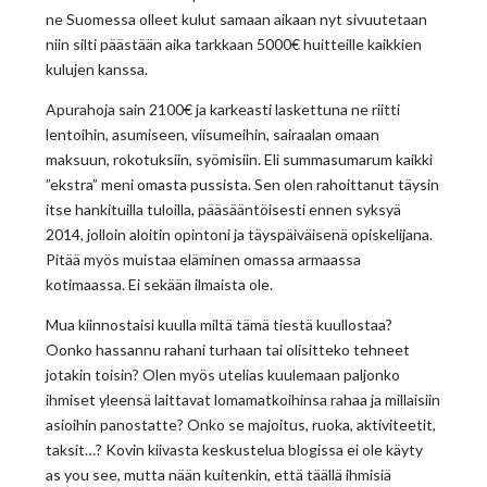
ne Suomessa olleet kulut samaan aikaan nyt sivuutetaan
niin silti päästään aika tarkkaan 5000€ huitteille kaikkien
kulujen kanssa.
Apurahoja sain 2100€ ja karkeasti laskettuna ne riitti
lentoihin, asumiseen, viisumeihin, sairaalan omaan
maksuun, rokotuksiin, syömisiin. Eli summasumarum kaikki
”ekstra” meni omasta pussista. Sen olen rahoittanut täysin
itse hankituilla tuloilla, pääsääntöisesti ennen syksyä
2014, jolloin aloitin opintoni ja täyspäiväisenä opiskelijana.
Pitää myös muistaa eläminen omassa armaassa
kotimaassa. Ei sekään ilmaista ole.
Mua kiinnostaisi kuulla miltä tämä tiestä kuullostaa?
Oonko hassannu rahani turhaan tai olisitteko tehneet
jotakin toisin? Olen myös utelias kuulemaan paljonko
ihmiset yleensä laittavat lomamatkoihinsa rahaa ja millaisiin
asioihin panostatte? Onko se majoitus, ruoka, aktiviteetit,
taksit…? Kovin kiivasta keskustelua blogissa ei ole käyty
as you see, mutta nään kuitenkin, että täällä ihmisiä