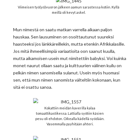
Viimeisen työ(yö)vuoron jälkeen aamun sarastessa kotiin. Kyllä
meillä oli kevyt askel.
Mun nimestä on saatu matkan varrella aikaan paljon
hauskaa. Sen lausuminen on osoittautunut suureksi
haasteeksi jos länkkäreillekin, mutta etenkin Afrikkalasille.
Jos mitä ihmeellisimpiä variaatioita oon saanut kuulla,
mutta aikamoisen usein mut nimitettiin babyksi. Voi kuinka
monet naurut ollaan saatu ja kulttuurien välinen kuilu on
pelkän nimen sanomisella sulanut. Usein myös huomasi
sen, että mun nimen sanomista välteltiin kokonaan, kun
sitä ei osattu sanoa.
Kokattiin meidän kaverilla kalaa
tomaattikastikessa. Lattialla syötiin käsien
pesu oli ehdoton. Oikealla kädellä syödään.
Vasemmalla pyyhitään ahteri.