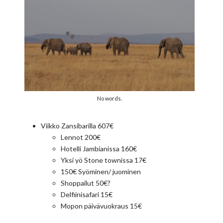
No words.
Viikko Zansibarilla 607€
Lennot 200€
Hotelli Jambianissa 160€
Yksi yö Stone townissa 17€
150€ Syöminen/ juominen
Shoppailut 50€?
Delfiinisafari 15€
Mopon päivävuokraus 15€