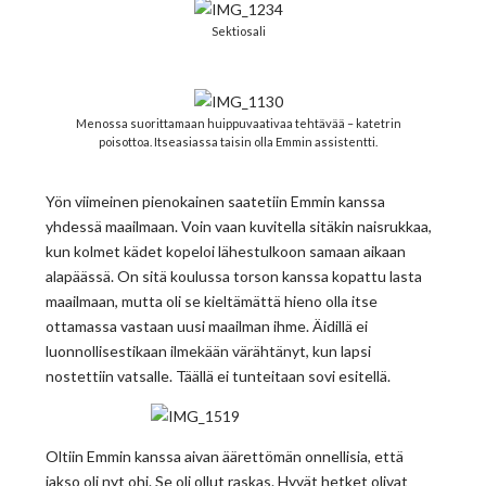
Sektiosali
Menossa suorittamaan huippuvaativaa tehtävää – katetrin
poisottoa. Itseasiassa taisin olla Emmin assistentti.
Yön viimeinen pienokainen saatetiin Emmin kanssa
yhdessä maailmaan. Voin vaan kuvitella sitäkin naisrukkaa,
kun kolmet kädet kopeloi lähestulkoon samaan aikaan
alapäässä. On sitä koulussa torson kanssa kopattu lasta
maailmaan, mutta oli se kieltämättä hieno olla itse
ottamassa vastaan uusi maailman ihme. Äidillä ei
luonnollisestikaan ilmekään värähtänyt, kun lapsi
nostettiin vatsalle. Täällä ei tunteitaan sovi esitellä.
Oltiin Emmin kanssa aivan äärettömän onnellisia, että
jakso oli nyt ohi. Se oli ollut raskas. Hyvät hetket olivat