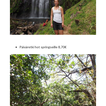
Päiväretki hot springseille 8,70€