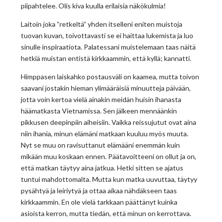
piipahtelee. Olis kiva kuulla erilaisia näkökulmia!
Laitoin joka ”retkeltä” yhden itselleni eniten muistoja
tuovan kuvan, toivottavasti se ei haittaa lukemista ja luo
sinulle inspiraatiota. Palatessani muistelemaan taas näitä
hetkiä muistan entistä kirkkaammin, että kyllä; kannatti.
Himppasen laiskahko postausväli on kaamea, mutta toivon
saavani jostakin hieman ylimääräisiä minuutteja päivään,
jotta voin kertoa vielä ainakin meidän huisin ihanasta
häämatkasta Vietnamissa. Sen jälkeen mennäänkin
pikkusen deepinpiin aiheisiin. Vaikka reissujutut ovat aina
niin ihania, minun elämäni matkaan kuuluu myös muuta.
Nyt se muu on ravisuttanut elämääni enemmän kuin
mikään muu koskaan ennen. Päätavoitteeni on ollut ja on,
että matkan täytyy aina jatkua. Hetki sitten se ajatus
tuntui mahdottomalta. Mutta kun matka uuvuttaa, täytyy
pysähtyä ja leiriytyä ja ottaa aikaa nähdäkseen taas
kirkkaammin. En ole vielä tarkkaan päättänyt kuinka
asioista kerron, mutta tiedän, että minun on kerrottava.