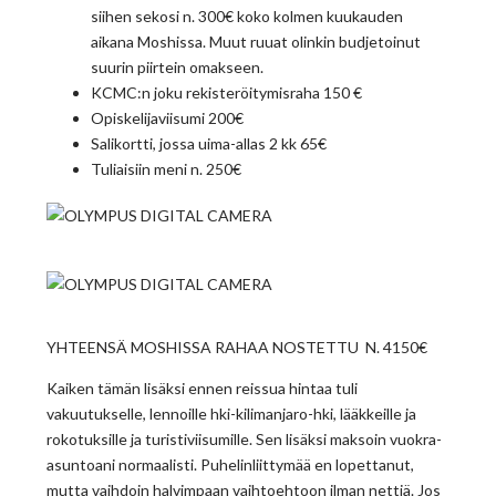
siihen sekosi n. 300€ koko kolmen kuukauden
aikana Moshissa. Muut ruuat olinkin budjetoinut
suurin piirtein omakseen.
KCMC:n joku rekisteröitymisraha 150 €
Opiskelijaviisumi 200€
Salikortti, jossa uima-allas 2 kk 65€
Tuliaisiin meni n. 250€
YHTEENSÄ MOSHISSA RAHAA NOSTETTU N. 4150€
Kaiken tämän lisäksi ennen reissua hintaa tuli
vakuutukselle, lennoille hki-kilimanjaro-hki, lääkkeille ja
rokotuksille ja turistiviisumille. Sen lisäksi maksoin vuokra-
asuntoani normaalisti. Puhelinliittymää en lopettanut,
mutta vaihdoin halvimpaan vaihtoehtoon ilman nettiä. Jos