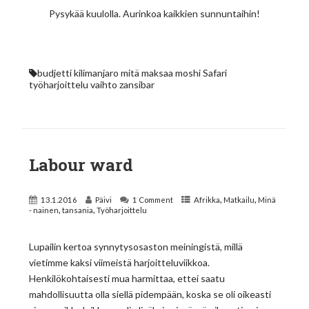
Pysykää kuulolla. Aurinkoa kaikkien sunnuntaihin!
budjetti
kilimanjaro
mitä maksaa
moshi
Safari
työharjoittelu
vaihto
zansibar
Labour ward
,
,
13.1.2016
Päivi
1 Comment
Afrikka
Matkailu
Minä
,
,
- nainen
tansania
Työharjoittelu
Lupailin kertoa synnytysosaston meiningistä, millä
vietimme kaksi viimeistä harjoitteluviikkoa.
Henkilökohtaisesti mua harmittaa, ettei saatu
mahdollisuutta olla siellä pidempään, koska se oli oikeasti