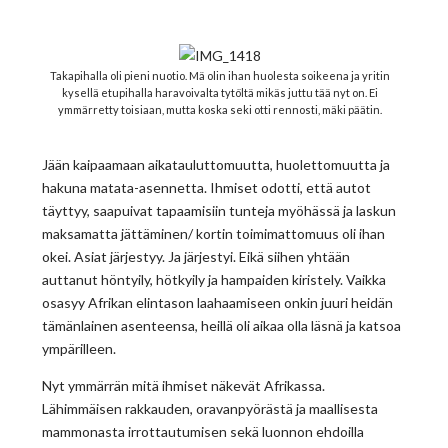
Takapihalla oli pieni nuotio. Mä olin ihan huolesta soikeena ja yritin
kysellä etupihalla haravoivalta tytöltä mikäs juttu tää nyt on. Ei
ymmärretty toisiaan, mutta koska seki otti rennosti, mäki päätin.
Jään kaipaamaan aikatauluttomuutta, huolettomuutta ja
hakuna matata-asennetta. Ihmiset odotti, että autot
täyttyy, saapuivat tapaamisiin tunteja myöhässä ja laskun
maksamatta jättäminen/ kortin toimimattomuus oli ihan
okei. Asiat järjestyy. Ja järjestyi. Eikä siihen yhtään
auttanut höntyily, hötkyily ja hampaiden kiristely. Vaikka
osasyy Afrikan elintason laahaamiseen onkin juuri heidän
tämänlainen asenteensa, heillä oli aikaa olla läsnä ja katsoa
ympärilleen.
Nyt ymmärrän mitä ihmiset näkevät Afrikassa.
Lähimmäisen rakkauden, oravanpyörästä ja maallisesta
mammonasta irrottautumisen sekä luonnon ehdoilla