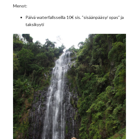
Menot:
Päivä waterfallsseilla 10€ sis. ”sisäänpääsy/ opas” ja
taksikyyti