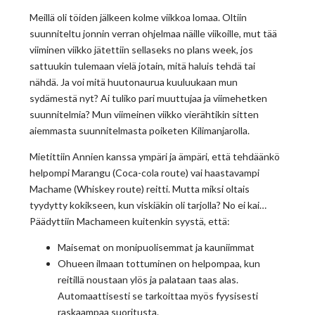
Meillä oli töiden jälkeen kolme viikkoa lomaa. Oltiin
suunniteltu jonnin verran ohjelmaa näille viikoille, mut tää
viiminen viikko jätettiin sellaseks no plans week, jos
sattuukin tulemaan vielä jotain, mitä haluis tehdä tai
nähdä. Ja voi mitä huutonaurua kuuluukaan mun
sydämestä nyt? Ai tuliko pari muuttujaa ja viimehetken
suunnitelmia? Mun viimeinen viikko vierähtikin sitten
aiemmasta suunnitelmasta poiketen Kilimanjarolla.
Mietittiin Annien kanssa ympäri ja ämpäri, että tehdäänkö
helpompi Marangu (Coca-cola route) vai haastavampi
Machame (Whiskey route) reitti. Mutta miksi oltais
tyydytty kokikseen, kun viskiäkin oli tarjolla? No ei kai…
Päädyttiin Machameen kuitenkin syystä, että:
Maisemat on monipuolisemmat ja kauniimmat
Ohueen ilmaan tottuminen on helpompaa, kun
reitillä noustaan ylös ja palataan taas alas.
Automaattisesti se tarkoittaa myös fyysisesti
raskaampaa suoritusta.