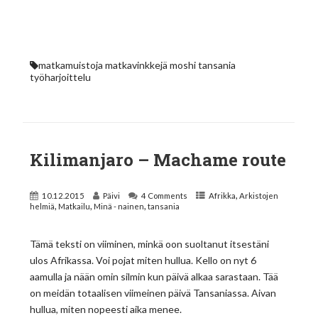
matkamuistoja
matkavinkkejä
moshi
tansania
työharjoittelu
Kilimanjaro – Machame route
,
10.12.2015
Päivi
4 Comments
Afrikka
Arkistojen
,
,
,
helmiä
Matkailu
Minä - nainen
tansania
Tämä teksti on viiminen, minkä oon suoltanut itsestäni
ulos Afrikassa. Voi pojat miten hullua. Kello on nyt 6
aamulla ja nään omin silmin kun päivä alkaa sarastaan. Tää
on meidän totaalisen viimeinen päivä Tansaniassa. Aivan
hullua, miten nopeesti aika menee.