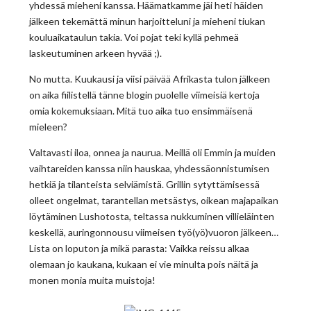
yhdessä mieheni kanssa. Häämatkamme jäi heti häiden
jälkeen tekemättä minun harjoitteluni ja mieheni tiukan
kouluaikataulun takia. Voi pojat teki kyllä pehmeä
laskeutuminen arkeen hyvää ;).
No mutta. Kuukausi ja viisi päivää Afrikasta tulon jälkeen
on aika fiilistellä tänne blogin puolelle viimeisiä kertoja
omia kokemuksiaan. Mitä tuo aika tuo ensimmäisenä
mieleen?
Valtavasti iloa, onnea ja naurua. Meillä oli Emmin ja muiden
vaihtareiden kanssa niin hauskaa, yhdessäonnistumisen
hetkiä ja tilanteista selviämistä. Grillin sytyttämisessä
olleet ongelmat, tarantellan metsästys, oikean majapaikan
löytäminen Lushotosta, teltassa nukkuminen villieläinten
keskellä, auringonnousu viimeisen työ(yö)vuoron jälkeen…
Lista on loputon ja mikä parasta: Vaikka reissu alkaa
olemaan jo kaukana, kukaan ei vie minulta pois näitä ja
monen monia muita muistoja!