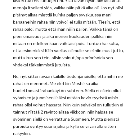
laskettua reissubudjettini. Yllättävän hyvin olin laittanut
menoja itselleni ylös, vaikka näin pitkä aika oli. Jos nyt olisi
pitänyt alkaa miettiä kuinka paljon syyskuussa meni
banaaneihin rahaa niin voivoi, ei tulis mitään. Tiesin, että
rahaa paloi, mutta että ihan niiiin paljon. Vaikka tämä on
pieni omaisuus ja aika monen kuukauden palkka, niin
mitään en edelleenkään vaihtaisi pois. Tuntuu hassulta,
että esimerkiksi Kilin vaellus oli mulle se ei niin must juttu,
mutta kun sen tein, olisin voinut jopa priorisoida sen
yhdeksi tärkeimmistä jutuista.
No, nyt sitten avaan kaikille tiedonjanoisille, että mihin ne
rahat on menneet. Me elettiin Moshissa aika
huolettomasti rahankäytön suhteen. Siellä ei oikein ollut
syömisen ja juomisen lisäksi mitään kovin tyyristä mihin
rahaa olisi voinut hassata. Niin kuin selväksi on tullutkin ei
tainnut riittää 2 ravintolailtaa viikkoon, niin halpaa se
syöminen siellä on verrattuna Suomeen. Mutta pienistä
puroista syntyy suuria jokia ja kyllä se viivan alla sitten
näkyykin.