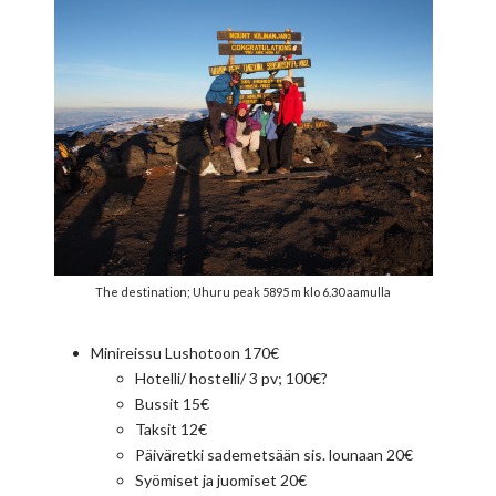
The destination; Uhuru peak 5895 m klo 6.30 aamulla
Minireissu Lushotoon 170€
Hotelli/ hostelli/ 3 pv; 100€?
Bussit 15€
Taksit 12€
Päiväretki sademetsään sis. lounaan 20€
Syömiset ja juomiset 20€