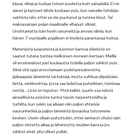
kipua, vihaa ja tuskaa toisen puolesta kuin sairaalalla. Ei ne
äänet ja katseet lähde koskaan pois, kun naiselle tehdään
sektiota niin, ettei se ole puutunut ja tuntee kivut. Tai
maksasairaan pojan maailmalle vihaiset silmät.
Unohtamatta isän hyvin väsyneitä ja anovia silmiä, kun
hänen 7-vuotiaalle pojalleen ei löydetä parantavaa hoitoa.
Materiasta luopumista ja luonnon kanssa elämistä on
saanut tutana tuntea melkoisen moneen kertaan. Meillä
oli ensimmäiset pari kuukautta todella paljon sähköt pois.
Siinä sitä oppi arvostamaan pyykinpesukonetta,
jääkaappia, lämmintä tai kylmää, mutta suihkua ylipäätään,
liettä, verkkovirtaa, jossa saa ladattua puhelimen, toimivaa
nettiä… Lista on loputon. Yhtä kaikki, suurin osa näistä
aineellisista asioista tuntui täysin tarpeettomilta ja
turhilta, kun sekin sai aikaan niin paljon yhteisiä
naurunhetkiä ja paljon lämmintä läsnäoloa toistemme
kesken. Usein ollaan puhuttukin, ettei varmasti oltaisi näin
paljon vietetty aikaa ja lähennytty muiden kanssa jos
sähköt eivät olisi olleet poikki.