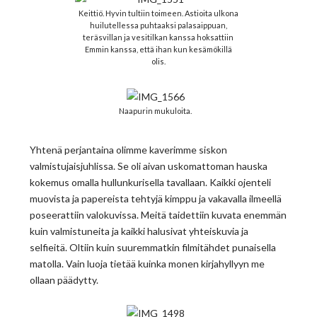
Keittiö. Hyvin tultiin toimeen. Astioita ulkona
huilutellessa puhtaaksi palasaippuan,
teräsvillan ja vesitilkan kanssa hoksattiin
Emmin kanssa, että ihan kun kesämökillä
olis.
Naapurin mukuloita.
Yhtenä perjantaina olimme kaverimme siskon
valmistujaisjuhlissa. Se oli aivan uskomattoman hauska
kokemus omalla hullunkurisella tavallaan. Kaikki ojenteli
muovista ja papereista tehtyjä kimppu ja vakavalla ilmeellä
poseerattiin valokuvissa. Meitä taidettiin kuvata enemmän
kuin valmistuneita ja kaikki halusivat yhteiskuvia ja
selfieitä. Oltiin kuin suuremmatkin filmitähdet punaisella
matolla. Vain luoja tietää kuinka monen kirjahyllyyn me
ollaan päädytty.