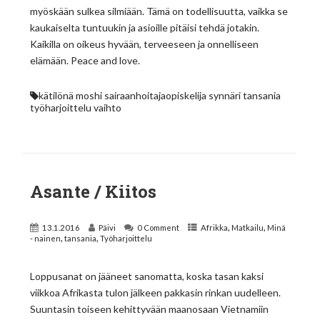
myöskään sulkea silmiään. Tämä on todellisuutta, vaikka se
kaukaiselta tuntuukin ja asioille pitäisi tehdä jotakin.
Kaikilla on oikeus hyvään, terveeseen ja onnelliseen
elämään. Peace and love.
kätilönä
moshi
sairaanhoitajaopiskelija
synnäri
tansania
työharjoittelu
vaihto
Asante / Kiitos
,
,
13.1.2016
Päivi
0 Comment
Afrikka
Matkailu
Minä
,
,
- nainen
tansania
Työharjoittelu
Loppusanat on jääneet sanomatta, koska tasan kaksi
viikkoa Afrikasta tulon jälkeen pakkasin rinkan uudelleen.
Suuntasin toiseen kehittyvään maanosaan Vietnamiin