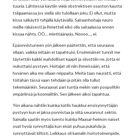
tuuria. Lähtiessä käytiin vielä obstrektisen osaston kautta
tsiigaamassa jos siellä olis tuloillaan joku. Ei ollut, mutta
kissa säikäytti tyhjällä käytävällä. Sairaanhoitaja nauro
meille räkäsesti ja ihmetteli eikö olla sairaalassa ennen
kissaa nähty. ÖÖ… mietitäänpäs. Noooo…, ei.
Epäonnistuneen yön jälkeen päätettiin, että seuraava
ollaan, vaikka mitään ei tapahtuisi. Ensimmäiset tunnit me
täytettiin kaikki mahdolliset kaapit ja siivottiin ne, jotta ei
nukuttaisi pystyyn. Hoitajat oli niin ihmeissään, että
hyvänen aika me ollaan reippaita. Meitä taas nauratti, että
töitähän tässä vaan tehdään ja pitäis olla tullut
tekemäänkin. Seuraavat pari tuntia mekin vain poopoiltiin
ympäriinsä ja koomailtiin. Sen jälkeen alkoi tapahtua.
Yön aikana nähtiin kuinka kätilö haukkui ensisynnyttäjän
pystyyn kun ei jaksa ponnistaa ja siitä seurannut sektio.
Samalla saatiin myös luento kuinka Maasai-heimon naiset
ovat hyviä synnyttäjiä kun eivät puhua pukahda ja
synnyttävät kiltisti. Leikkaus oli kamalin hoitotoimenpide,