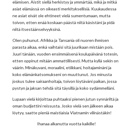
elämisen. Aistit siellä herkistyy ja ymmärtää, mikä ja mitkä
asiat elämässä on oikeasti merkityksellisiä. Kuukaudessa
ne asiat eivät ole ehtineet vielä sumentumaan, mutta
toivon, etten enää koskaan päästä niitä käsistäni ja pidä
niitä itsestäänselvyyksinä.
Olen puhunut. Afrikka ja Tansania oli nuoren ihmisen
parasta aikaa, enkä vaihtaisi sitä juurikaan mistään pois.
Juuri tänään, vuoden ensimmäisenä koulupäivänä totesin,
etten oppinut mitään ammattillisesti. Mutta kyllä sekin on
väärin. Minäkuvani, moraalini, etiikkani, hoitajaminäni ja
koko elämänkatsomukseni on muuttunut. Jos minusta
joskus tulee sairaanhoitaja, toivon löytäväni paikan, jossa
pystyn ja jaksan tehdä sitä täysillä ja koko sydämmelläni.
Lupaan vielä kirjoittaa puhtaaksi pienen jutun synnäriltä ja
oman budjettini reissusta. Josko vielä sen jälkeen aikaa
löytyy, saatte pieniä maistiaisia Viatnamin vilinästäkin!
Ihanaa alkanutta vuotta kaikille!