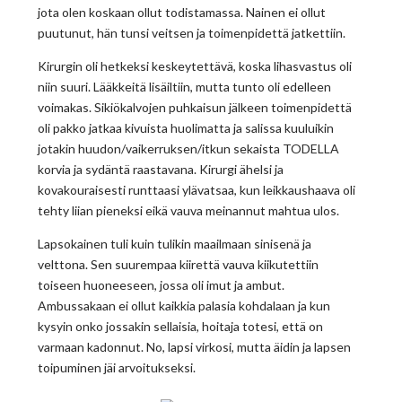
jota olen koskaan ollut todistamassa. Nainen ei ollut
puutunut, hän tunsi veitsen ja toimenpidettä jatkettiin.
Kirurgin oli hetkeksi keskeytettävä, koska lihasvastus oli
niin suuri. Lääkkeitä lisäiltiin, mutta tunto oli edelleen
voimakas. Sikiökalvojen puhkaisun jälkeen toimenpidettä
oli pakko jatkaa kivuista huolimatta ja salissa kuuluikin
jotakin huudon/vaikerruksen/itkun sekaista TODELLA
korvia ja sydäntä raastavana. Kirurgi ähelsi ja
kovakouraisesti runttaasi ylävatsaa, kun leikkaushaava oli
tehty liian pieneksi eikä vauva meinannut mahtua ulos.
Lapsokainen tuli kuin tulikin maailmaan sinisenä ja
velttona. Sen suurempaa kiirettä vauva kiikutettiin
toiseen huoneeseen, jossa oli imut ja ambut.
Ambussakaan ei ollut kaikkia palasia kohdalaan ja kun
kysyin onko jossakin sellaisia, hoitaja totesi, että on
varmaan kadonnut. No, lapsi virkosi, mutta äidin ja lapsen
toipuminen jäi arvoitukseksi.