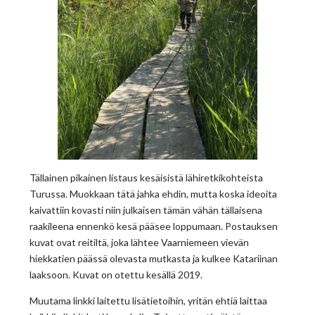
Tällainen pikainen listaus kesäisistä lähiretkikohteista
Turussa. Muokkaan tätä jahka ehdin, mutta koska ideoita
kaivattiin kovasti niin julkaisen tämän vähän tällaisena
raakileena ennenkö kesä pääsee loppumaan. Postauksen
kuvat ovat reitiltä, joka lähtee Vaarniemeen vievän
hiekkatien päässä olevasta mutkasta ja kulkee Katariinan
laaksoon. Kuvat on otettu kesällä 2019.
Muutama linkki laitettu lisätietoihin, yritän ehtiä laittaa