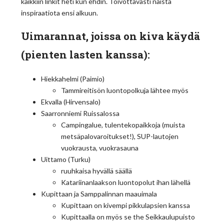
kaikkiin linkit heti kun ehdin. Toivottavasti näistä
inspiraatiota ensi alkuun.
Uimarannat, joissa on kiva käydä
(pienten lasten kanssa):
Hiekkahelmi (Paimio)
Tammireitisön luontopolkuja lähtee myös
Ekvalla (Hirvensalo)
Saarronniemi Ruissalossa
Campingalue, tulentekopaikkoja (muista
metsäpalovaroitukset!), SUP-lautojen
vuokrausta, vuokrasauna
Uittamo (Turku)
ruuhkaisa hyvällä säällä
Katariinanlaakson luontopolut ihan lähellä
Kupittaan ja Samppalinnan maauimala
Kupittaan on kivempi pikkulapsien kanssa
Kupittaalla on myös se the Seikkaulupuisto