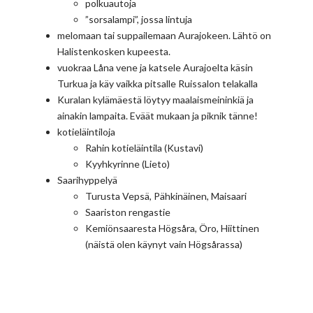
polkuautoja
”sorsalampi”, jossa lintuja
melomaan tai suppailemaan Aurajokeen. Lähtö on
Halistenkosken kupeesta.
vuokraa Låna vene ja katsele Aurajoelta käsin
Turkua ja käy vaikka pitsalle Ruissalon telakalla
Kuralan kylämäestä löytyy maalaismeininkiä ja
ainakin lampaita. Eväät mukaan ja piknik tänne!
kotieläintiloja
Rahin kotieläintila (Kustavi)
Kyyhkyrinne (Lieto)
Saarihyppelyä
Turusta Vepsä, Pähkinäinen, Maisaari
Saariston rengastie
Kemiönsaaresta Högsåra, Öro, Hiittinen
(näistä olen käynyt vain Högsårassa)