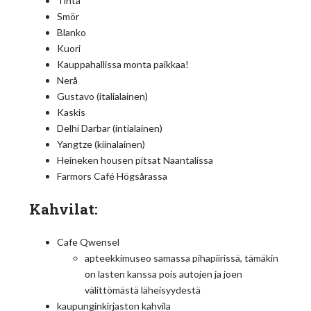
Tintå
Smör
Blanko
Kuori
Kauppahallissa monta paikkaa!
Nerå
Gustavo (italialainen)
Kaskis
Delhi Darbar (intialainen)
Yangtze (kiinalainen)
Heineken housen pitsat Naantalissa
Farmors Café Högsårassa
Kahvilat:
Cafe Qwensel
apteekkimuseo samassa pihapiirissä, tämäkin
on lasten kanssa pois autojen ja joen
välittömästä läheisyydestä
kaupunginkirjaston kahvila