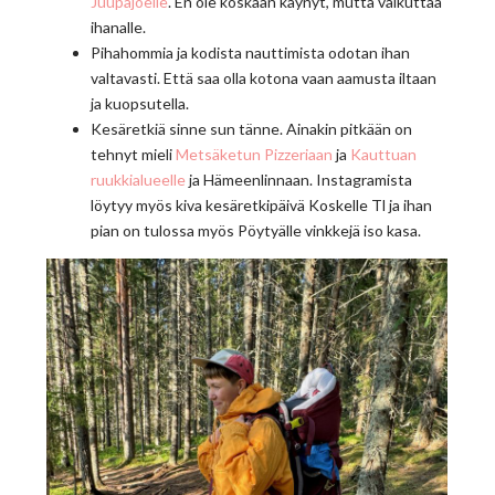
Juupajoelle
. En ole koskaan käynyt, mutta vaikuttaa
ihanalle.
Pihahommia ja kodista nauttimista odotan ihan
valtavasti. Että saa olla kotona vaan aamusta iltaan
ja kuopsutella.
Kesäretkiä sinne sun tänne. Ainakin pitkään on
tehnyt mieli
Metsäketun Pizzeriaan
ja
Kauttuan
ruukkialueelle
ja Hämeenlinnaan. Instagramista
löytyy myös kiva kesäretkipäivä Koskelle Tl ja ihan
pian on tulossa myös Pöytyälle vinkkejä iso kasa.