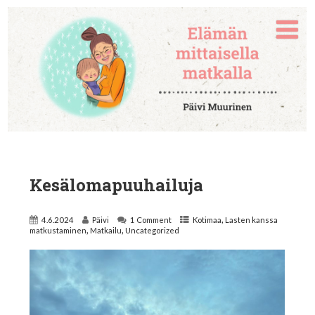
Kesälomapuuhailuja
,
4.6.2024
Päivi
1 Comment
Kotimaa
Lasten kanssa
,
,
matkustaminen
Matkailu
Uncategorized