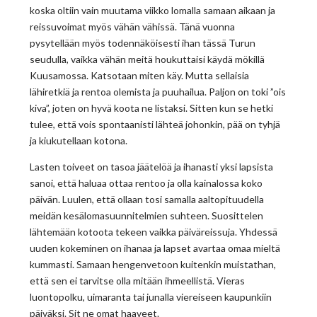
koska oltiin vain muutama viikko lomalla samaan aikaan ja
reissuvoimat myös vähän vähissä. Tänä vuonna
pysytellään myös todennäköisesti ihan tässä Turun
seudulla, vaikka vähän meitä houkuttaisi käydä mökillä
Kuusamossa. Katsotaan miten käy. Mutta sellaisia
lähiretkiä ja rentoa olemista ja puuhailua. Paljon on toki ”ois
kiva”, joten on hyvä koota ne listaksi. Sitten kun se hetki
tulee, että vois spontaanisti lähteä johonkin, pää on tyhjä
ja kiukutellaan kotona.
Lasten toiveet on tasoa jäätelöä ja ihanasti yksi lapsista
sanoi, että haluaa ottaa rentoo ja olla kainalossa koko
päivän. Luulen, että ollaan tosi samalla aaltopituudella
meidän kesälomasuunnitelmien suhteen. Suosittelen
lähtemään kotoota tekeen vaikka päiväreissuja. Yhdessä
uuden kokeminen on ihanaa ja lapset avartaa omaa mieltä
kummasti. Samaan hengenvetoon kuitenkin muistathan,
että sen ei tarvitse olla mitään ihmeellistä. Vieras
luontopolku, uimaranta tai junalla viereiseen kaupunkiin
päiväksi. Sit ne omat haaveet.