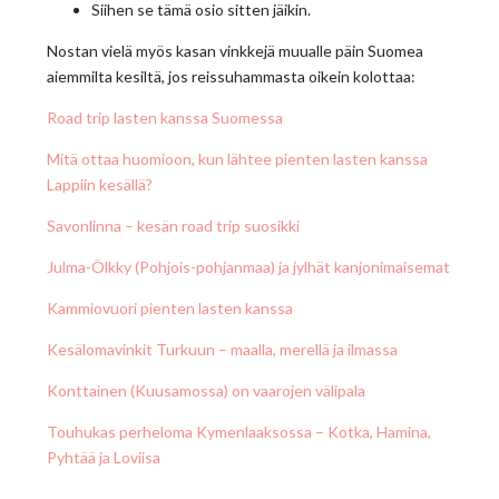
Siihen se tämä osio sitten jäikin.
Nostan vielä myös kasan vinkkejä muualle päin Suomea
aiemmilta kesiltä, jos reissuhammasta oikein kolottaa:
Road trip lasten kanssa Suomessa
Mitä ottaa huomioon, kun lähtee pienten lasten kanssa
Lappiin kesällä?
Savonlinna – kesän road trip suosikki
Julma-Ölkky (Pohjois-pohjanmaa) ja jylhät kanjonimaisemat
Kammiovuori pienten lasten kanssa
Kesälomavinkit Turkuun – maalla, merellä ja ilmassa
Konttainen (Kuusamossa) on vaarojen välipala
Touhukas perheloma Kymenlaaksossa – Kotka, Hamina,
Pyhtää ja Loviisa