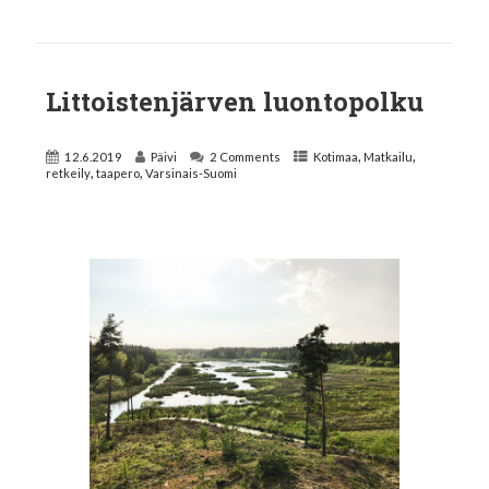
Littoistenjärven luontopolku
,
,
12.6.2019
Päivi
2 Comments
Kotimaa
Matkailu
,
,
retkeily
taapero
Varsinais-Suomi