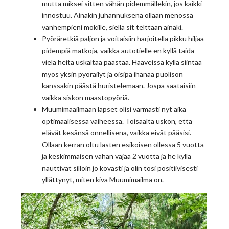
mutta miksei sitten vähän pidemmällekin, jos kaikki
innostuu. Ainakin juhannuksena ollaan menossa
vanhempieni mökille, siellä sit telttaan ainaki.
Pyöräretkiä paljon ja voitaisiin harjoitella pikku hiljaa
pidempiä matkoja, vaikka autotielle en kyllä taida
vielä heitä uskaltaa päästää. Haaveissa kyllä siintää
myös yksin pyöräilyt ja oisipa ihanaa puolison
kanssakin päästä huristelemaan. Jospa saataisiin
vaikka siskon maastopyöriä.
Muumimaailmaan lapset olisi varmasti nyt aika
optimaalisessa vaiheessa. Toisaalta uskon, että
elävät kesänsä onnellisena, vaikka eivät pääsisi.
Ollaan kerran oltu lasten esikoisen ollessa 5 vuotta
ja keskimmäisen vähän vajaa 2 vuotta ja he kyllä
nauttivat silloin jo kovasti ja olin tosi positiivisesti
yllättynyt, miten kiva Muumimailma on.