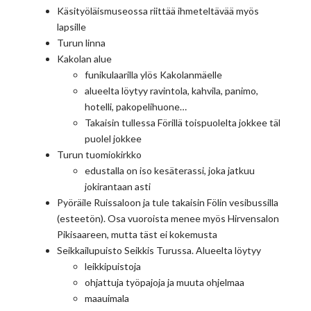
Käsityöläismuseossa riittää ihmeteltävää myös
lapsille
Turun linna
Kakolan alue
funikulaarilla ylös Kakolanmäelle
alueelta löytyy ravintola, kahvila, panimo,
hotelli, pakopelihuone…
Takaisin tullessa Förillä toispuolelta jokkee täl
puolel jokkee
Turun tuomiokirkko
edustalla on iso kesäterassi, joka jatkuu
jokirantaan asti
Pyöräile Ruissaloon ja tule takaisin Fölin vesibussilla
(esteetön). Osa vuoroista menee myös Hirvensalon
Pikisaareen, mutta täst ei kokemusta
Seikkailupuisto Seikkis Turussa. Alueelta löytyy
leikkipuistoja
ohjattuja työpajoja ja muuta ohjelmaa
maauimala