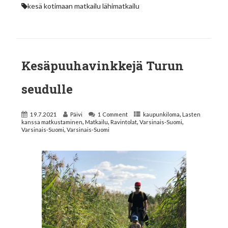
kesä
kotimaan matkailu
lähimatkailu
Kesäpuuhavinkkejä Turun
seudulle
,
19.7.2021
Päivi
1 Comment
kaupunkiloma
Lasten
,
,
,
,
kanssa matkustaminen
Matkailu
Ravintolat
Varsinais-Suomi
,
Varsinais-Suomi
Varsinais-Suomi