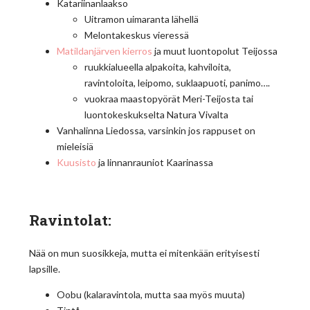
Katariinanlaakso
Uitramon uimaranta lähellä
Melontakeskus vieressä
Matildanjärven
kierros
ja muut luontopolut Teijossa
ruukkialueella alpakoita, kahviloita,
ravintoloita, leipomo, suklaapuoti, panimo….
vuokraa maastopyörät Meri-Teijosta tai
luontokeskukselta Natura Vivalta
Vanhalinna Liedossa, varsinkin jos rappuset on
mieleisiä
Kuusisto
ja linnanrauniot Kaarinassa
Ravintolat:
Nää on mun suosikkeja, mutta ei mitenkään erityisesti
lapsille.
Oobu (kalaravintola, mutta saa myös muuta)