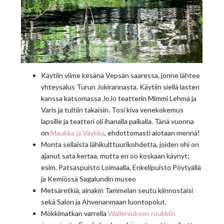
Käytiin viime kesänä Vepsän saaressa, jonne lähtee
yhteysalus Turun Jokirannasta. Käytiin siellä lasten
kanssa katsomassa JoJo teatterin Mimmi Lehmä ja
Varis ja tultiin takaisin. Tosi kiva venekokemus
lapsille ja teatteri oli ihanalla paikalla. Tänä vuonna
on
Maukka ja Väykkä
, ehdottomasti aiotaan mennä!
Monta sellaista lähikulttuurikohdetta, joiden ohi on
ajanut sata kertaa, mutta en oo koskaan käynyt;
esim. Patsaspuisto Loimaalla, Enkelipuisto Pöytyällä
ja Kemiössä Sagalundin museo
Metsäretkiä, ainakin Tammelan seutu kiinnostaisi
sekä Salon ja Ahvenanmaan luontopolut.
Mökkimatkan varrella
Walleniuksen ruukkiin