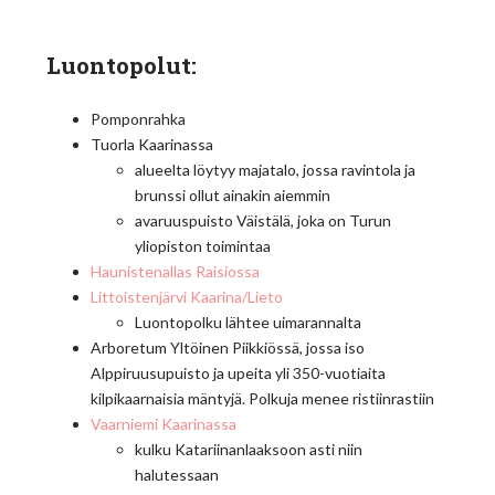
Luontopolut:
Pomponrahka
Tuorla Kaarinassa
alueelta löytyy majatalo, jossa ravintola ja
brunssi ollut ainakin aiemmin
avaruuspuisto Väistälä, joka on Turun
yliopiston toimintaa
Haunistenallas
Raisiossa
Littoistenjärvi Kaarina/Lieto
Luontopolku lähtee uimarannalta
Arboretum Yltöinen Piikkiössä, jossa iso
Alppiruusupuisto ja upeita yli 350-vuotiaita
kilpikaarnaisia mäntyjä. Polkuja menee ristiinrastiin
Vaarniemi
Kaarinassa
kulku Katariinanlaaksoon asti niin
halutessaan