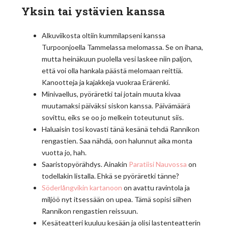
Yksin tai ystävien kanssa
Alkuviikosta oltiin kummilapseni kanssa
Turpoonjoella Tammelassa melomassa. Se on ihana,
mutta heinäkuun puolella vesi laskee niin paljon,
että voi olla hankala päästä melomaan reittiä.
Kanootteja ja kajakkeja vuokraa Erärenki.
Minivaellus, pyöräretki tai jotain muuta kivaa
muutamaksi päiväksi siskon kanssa. Päivämäärä
sovittu, eiks se oo jo melkein toteutunut siis.
Haluaisin tosi kovasti tänä kesänä tehdä Rannikon
rengastien. Saa nähdä, oon halunnut aika monta
vuotta jo, hah.
Saaristopyörähdys. Ainakin
Paratiisi Nauvossa
on
todellakin listalla. Ehkä se pyöräretki tänne?
Söderlångvikin kartanoon
on avattu ravintola ja
miljöö nyt itsessään on upea. Tämä sopisi siihen
Rannikon rengastien reissuun.
Kesäteatteri kuuluu kesään ja olisi lastenteatterin