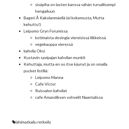
sisäpiha on lasten kanssa vähän turvallisempi
hengailuun
Bageri Å Kakolanmäellä (ei kokemusta, Mutta
kehuttu!)
Leipomo Gryn Forumissa
kotimaista desingia viereisissä liikkeissä
vegekauppa vieressä
kahvila Oksi
Kustavin savipajan kahvilan munkit
Kehuttaja, mutta en oo itse käynyt ja on omalla
pucket listillä:
Leipomo Manna
Cafe Victor
Ruissalon kahvilat
cafe Amandiksen vohvelit Naantalissa
lähimatkailu
retkeily