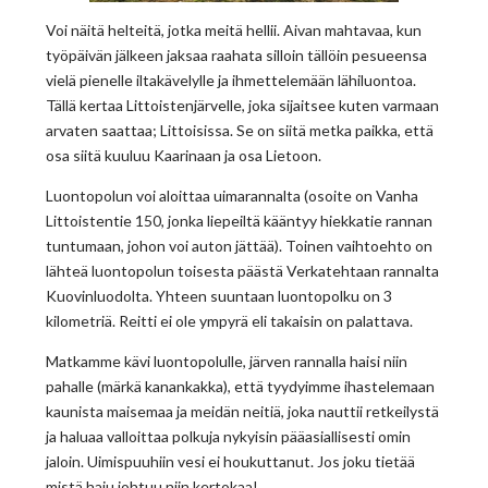
Voi näitä helteitä, jotka meitä hellii. Aivan mahtavaa, kun
työpäivän jälkeen jaksaa raahata silloin tällöin pesueensa
vielä pienelle iltakävelylle ja ihmettelemään lähiluontoa.
Tällä kertaa Littoistenjärvelle, joka sijaitsee kuten varmaan
arvaten saattaa; Littoisissa. Se on siitä metka paikka, että
osa siitä kuuluu Kaarinaan ja osa Lietoon.
Luontopolun voi aloittaa uimarannalta (osoite on Vanha
Littoistentie 150, jonka liepeiltä kääntyy hiekkatie rannan
tuntumaan, johon voi auton jättää). Toinen vaihtoehto on
lähteä luontopolun toisesta päästä Verkatehtaan rannalta
Kuovinluodolta. Yhteen suuntaan luontopolku on 3
kilometriä. Reitti ei ole ympyrä eli takaisin on palattava.
Matkamme kävi luontopolulle, järven rannalla haisi niin
pahalle (märkä kanankakka), että tyydyimme ihastelemaan
kaunista maisemaa ja meidän neitiä, joka nauttii retkeilystä
ja haluaa valloittaa polkuja nykyisin pääasiallisesti omin
jaloin. Uimispuuhiin vesi ei houkuttanut. Jos joku tietää
mistä haju johtuu niin kertokaa!