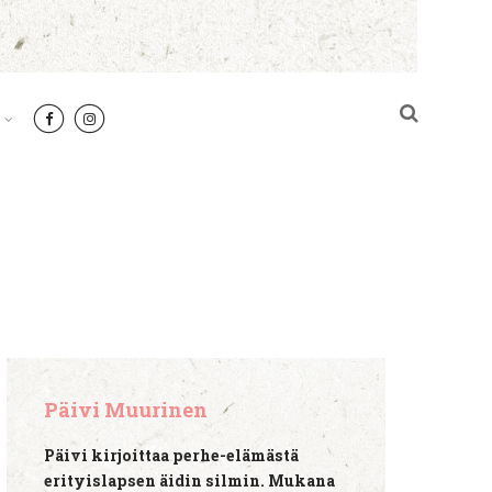
Päivi Muurinen
Päivi kirjoittaa perhe-elämästä
erityislapsen äidin silmin. Mukana