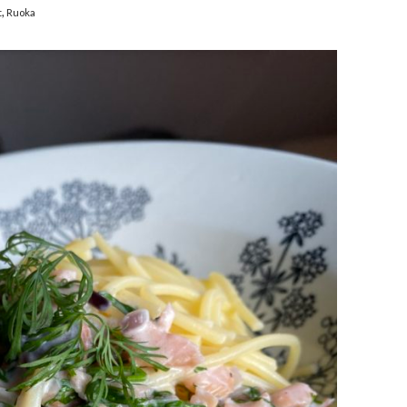
,
t
Ruoka