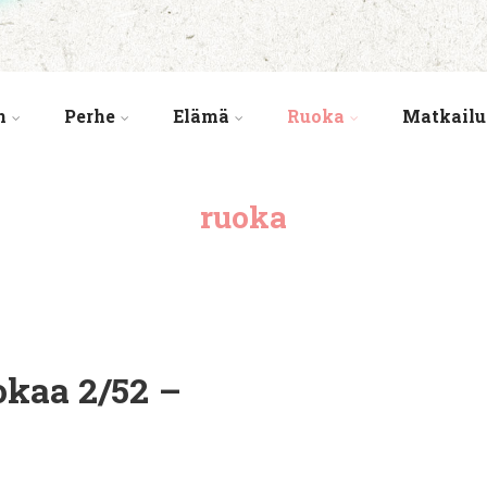
n
Perhe
Elämä
Ruoka
Matkailu
ruoka
okaa 2/52 –