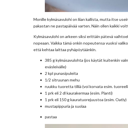
Monille kylmäsavulohi on liian kallista, mutta itse use
pakastan ne pastapäivää varten. Näin ollen kaikki voit
Kylmäsavulohi on arkeen siksi erittäin pätevä vaihtoeh
nopeaan. Vaikka tämä onkin nopeutensa vuoksi valikoit
että kehtaa laittaa pyhäpöytäänkin.
385 g kylmäsavulohta (jos käytät kuitenkin valmi
eväsleivälle)
2 kpl punasipuleita
1/2 sitruunan mehu
ruukku tuoretta tilliä (voi korvata esim. tuoreella
1 prk eli 2 dl kaurakermaa (esim. Planti)
1 prk eli 150 g kauratuorejuustoa (esim. Oatly)
mustapippuria ja suolaa
pastaa