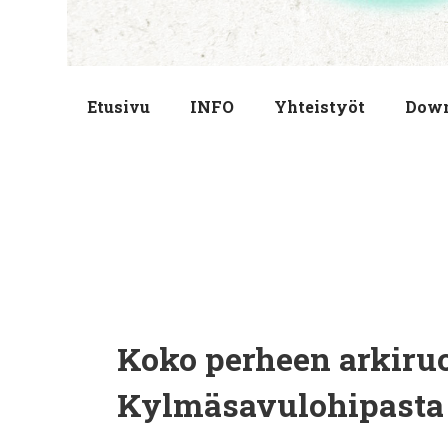
Etusivu
INFO
Yhteistyöt
Dow
Koko perheen arkiru
Kylmäsavulohipasta