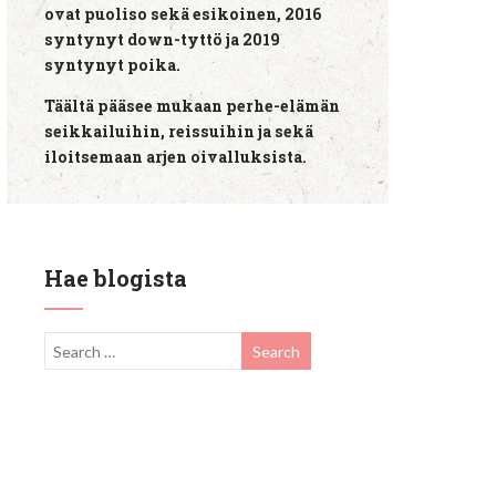
ovat puoliso sekä esikoinen, 2016
syntynyt down-tyttö ja 2019
syntynyt poika.
Täältä pääsee mukaan perhe-elämän
seikkailuihin, reissuihin ja sekä
iloitsemaan arjen oivalluksista.
Hae blogista