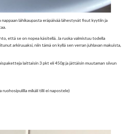
in nappaan lähikaupasta eräpäivää lähestyvät fisut kyytiin ja
taa.
to, että se on nopea käsitellä. Ja ruoka valmistuu todella
unut arkiruuaksi, niin tämä on kyllä sen verran juhlavan makuista,
spaketteja laittaisin 3 pkt eli 450g ja jättäisin muutaman siivun
 ruohosipulilla mikäli tilli ei napostele)