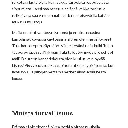
roikottaa lasta olalla kuin säkkiä tai pelätä reppuselästä
tippumista. Lapsi saa otettua selässä vaikka torkut ja
retkeilystä saa varmemmalla todennäköisyydellä kaikille
mukavia muistoja.
Meillä on ollut vastasyntyneenä ja ensikuukausina
kantoliinat kovassa käytössä ja sitten olemme siirtyneet
Tula-kantorepun käyttöön. Viime kesänä neiti kulki Tulan
taapero-repussa. Nykyisin Tulalta löytyy myös pre school
malli. Deuterin kantorinkoista olen kuullut vain hyvää.
Lisäksi Piggybackrider-tyyppinen ratkaisu voisi toimia, kun
läheisyys- ja jalkojenpettämishetket eivät enää kestä
kauaa.
Muista turvallisuus
Erämaa ei ole yleensä oikea hetki aloittaa puukolla