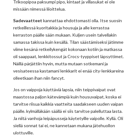
Trikoopipoa paksumpi pipo, kintaat ja villasukat ei ole
missään nimessä liioittelua.
Sadevaatteet
kannattaa ehdottomasti olla. Itse suosin
retkeillessä kuoritakkia ja housuja ja alle kerrastoa
kerraston päälle sään mukaan. Kuljen usein talvellakin
samassa takissa kuin kesällä. Tilan säästämiseksi jätimme
viime kesänä retkeilykengät kokonaan kotiin ja matkassa
oli saappaat, lenkkitossut ja Crocs-tyyppiset läpsyttimet.
Näillä pärjättiin hyvin, mutta mutaan sotkemani ja
vesisateessa kastamani lenkkarit ei enää city-lenkkareina
olleetkaan ihan niin fancyt.
Jos on vaippoja käyttäviä lapsia, niin teippivaipat ovat
maastossa paljon kätevämpiä kuin housuvaipat, koska ei
tarvitse riisua kaikkia vaatteita saadakseen uuden vaipan
päälle. kylmälläkään säällä ei siis tarvitse palelluttaa lasta.
Ja niitä vanhoja leipäpusseja käytetyille vaipolle. Kyllä. Oli
siellä sonnat tai ei, ne kannetaan mukana jätehuollon
ulottuville.