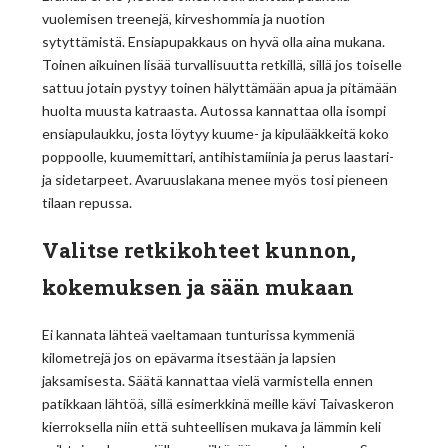
vuolemisen treenejä, kirveshommia ja nuotion
sytyttämistä. Ensiapupakkaus on hyvä olla aina mukana.
Toinen aikuinen lisää turvallisuutta retkillä, sillä jos toiselle
sattuu jotain pystyy toinen hälyttämään apua ja pitämään
huolta muusta katraasta. Autossa kannattaa olla isompi
ensiapulaukku, josta löytyy kuume- ja kipulääkkeitä koko
poppoolle, kuumemittari, antihistamiinia ja perus laastari-
ja sidetarpeet. Avaruuslakana menee myös tosi pieneen
tilaan repussa.
Valitse retkikohteet kunnon,
kokemuksen ja sään mukaan
Ei kannata lähteä vaeltamaan tunturissa kymmeniä
kilometrejä jos on epävarma itsestään ja lapsien
jaksamisesta. Säätä kannattaa vielä varmistella ennen
patikkaan lähtöä, sillä esimerkkinä meille kävi Taivaskeron
kierroksella niin että suhteellisen mukava ja lämmin keli