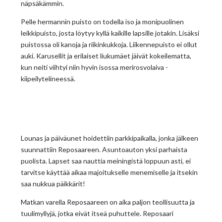
näpsäkämmin.
Pelle hermannin puisto on todella iso ja monipuolinen
leikkipuisto, josta löytyy kyllä kaikille lapsille jotakin. Lisäksi
puistossa oli kanoja ja riikinkukkoja. Liikennepuisto ei ollut
auki. Karusellit ja erilaiset liukumäet jäivät kokeilematta,
kun neiti viihtyi niin hyvin isossa merirosvolaiva -
kiipeilytelineessä.
Lounas ja päiväunet hoidettiin parkkipaikalla, jonka jälkeen
suunnattiin Reposaareen. Asuntoauton yksi parhaista
puolista. Lapset saa nauttia meiningistä loppuun asti, ei
tarvitse käyttää aikaa majoitukselle menemiselle ja itsekin
saa nukkua päikkärit!
Matkan varella Reposaareen on aika paljon teollisuutta ja
tuulimyllyjä, jotka eivät itseä puhuttele. Reposaari