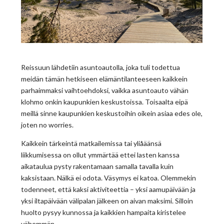
Reissuun lähdetiin asuntoautolla, joka tuli todettua
meidän tämän hetkiseen elämäntilanteeseen kaikkein
parhaimmaksi vaihtoehdoksi, vaikka asuntoauto vähän
klohmo onkin kaupunkien keskustoissa. Toisaalta eipä
meillä sinne kaupunkien keskustoihin oikein asiaa edes ole,
joten no worries.
Kaikkein tärkeintä matkailemissa tai yliåäänsä
liikkumisessa on ollut ymmärtää ettei lasten kanssa
aikataulua pysty rakentamaan samalla tavalla kuin
kaksistaan. Nälkä ei odota. Väsymys ei katoa. Olemmekin
todenneet, että kaksi aktiviteettia – yksi aamupäivään ja
yksi iltapäivään välipalan jälkeen on aivan maksimi. Silloin
huolto pysyy kunnossa ja kaikkien hampaita kiristelee
vähemmän.