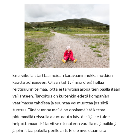
Ensi viikolla starttaa meidän karavaanin nokka mutkien
kautta pohjoiseen. Ollaan tehty (minä olen) höllää
reittisuunnitelmaa, jotta ei tarvitsisi arpoa tien päällä itään
vai länteen. Tarkoitus on kuitenkin edetä kompanjan
vaatimassa tahdissa ja suuntaa voi muuttaa jos siltä
tuntuu. Tänä vuonna meillä on ensimmäistä kertaa
pidemmällä reissulla asuntoauto käytössä ja se tulee
helpottamaan. Ei tarvitse etukäteen varailla majapaikkoja
ja pinnistää pakolla perille asti. Ei ole myöskään sitä