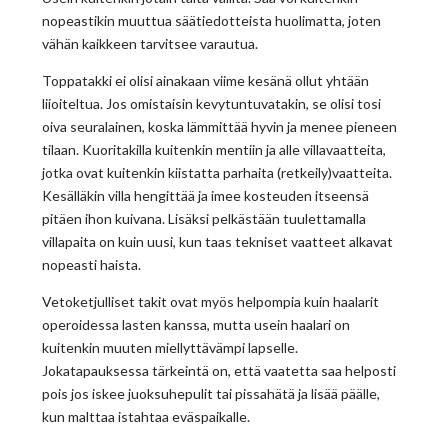
nopeastikin muuttua säätiedotteista huolimatta, joten
vähän kaikkeen tarvitsee varautua.
Toppatakki ei olisi ainakaan viime kesänä ollut yhtään
liioiteltua. Jos omistaisin kevytuntuvatakin, se olisi tosi
oiva seuralainen, koska lämmittää hyvin ja menee pieneen
tilaan. Kuoritakilla kuitenkin mentiin ja alle villavaatteita,
jotka ovat kuitenkin kiistatta parhaita (retkeily)vaatteita.
Kesälläkin villa hengittää ja imee kosteuden itseensä
pitäen ihon kuivana. Lisäksi pelkästään tuulettamalla
villapaita on kuin uusi, kun taas tekniset vaatteet alkavat
nopeasti haista.
Vetoketjulliset takit ovat myös helpompia kuin haalarit
operoidessa lasten kanssa, mutta usein haalari on
kuitenkin muuten miellyttävämpi lapselle.
Jokatapauksessa tärkeintä on, että vaatetta saa helposti
pois jos iskee juoksuhepulit tai pissahätä ja lisää päälle,
kun malttaa istahtaa eväspaikalle.