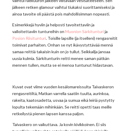
vaihtui raekuuron jälkeen viiltävään vesisateeseen. Sen
jälkeen retken glamour vaihtui tiukaksi suorittamiseksi ja
ainoa tavoite oli päästä pois mahdollisimman nopeasti.
Esimerkkejä hyviin ja helposti tavoitettaviin ja
valloitettaviin tuntureihin on
Muonion Särkitunturi
ja
Posion Riisitunturi
. Toisille lapsille (ja itselleni) rengasreitit
toimivat parhaiten. Onhan se nyt ikävystyttävää mennä
samaa reittiä takaisin kuin on jo tullut. Seikkailja janoaa
uusia kulmia. Särkitunturin reitti menee saman pätkän
mennen tullen, mutta se ei menoa tuntunut hidastavan.
Kuvat ovat viime vuoden kesälomareissulta Taivaskeron
rengasreitiltä, Matkan varrella saatiin tuulta, aurinkoa,
rakeita, kaatosadetta, usvaa ja sumua eikä leiriä pystytty
lopulta tekemään mihinkään. Se reitti opetti taas meille
retkeilystä pienen lapsen kanssa paljon.
Taivaskero on vaikuttava. Ja kovin kivikkoinen. Ei siis