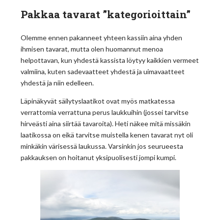
Pakkaa tavarat ”kategorioittain”
Olemme ennen pakanneet yhteen kassiin aina yhden
ihmisen tavarat, mutta olen huomannut menoa
helpottavan, kun yhdestä kassista löytyy kaikkien vermeet
valmiina, kuten sadevaatteet yhdestä ja uimavaatteet
yhdestä ja niin edelleen.
Läpinäkyvät säilytyslaatikot ovat myös matkatessa
verrattomia verrattuna perus laukkuihin (jossei tarvitse
hirveästi aina siirtää tavaroita). Heti näkee mitä missäkin
laatikossa on eikä tarvitse muistella kenen tavarat nyt oli
minkäkin värisessä laukussa. Varsinkin jos seurueesta
pakkauksen on hoitanut yksipuolisesti jompi kumpi.