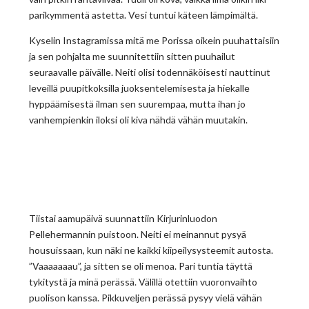
parikymmentä astetta. Vesi tuntui käteen lämpimältä.
Kyselin Instagramissa mitä me Porissa oikein puuhattaisiin
ja sen pohjalta me suunnitettiin sitten puuhailut
seuraavalle päivälle. Neiti olisi todennäköisesti nauttinut
leveillä puupitkoksilla juoksentelemisesta ja hiekalle
hyppäämisestä ilman sen suurempaa, mutta ihan jo
vanhempienkin iloksi oli kiva nähdä vähän muutakin.
Tiistai aamupäivä suunnattiin Kirjurinluodon
Pellehermannin puistoon. Neiti ei meinannut pysyä
housuissaan, kun näki ne kaikki kiipeilysysteemit autosta.
”Vaaaaaaau”, ja sitten se oli menoa. Pari tuntia täyttä
tykitystä ja minä perässä. Välillä otettiin vuoronvaihto
puolison kanssa. Pikkuveljen perässä pysyy vielä vähän