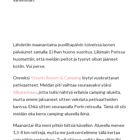
Lähdetiin maanantaina puoliltapäivin toiveissa lasten
päiväunet samalla. Ei ihan huono suoritus. Likimain Porissa
huomattiin, että meidän peitot ja tyynyt olivat jääneet
kotiin. Voi perse.
Onneksi
Yyterin Resort & Camping
löytyi vuokrattavat
petivaatteet. Meidän piti vaihtaa seuraavaksi yöksi
Siikarantaan
, jotta tulisi nähtyä erilaisia camping-alueita,
mutta emme jaksaneet sitten vekslata petivaatteiden
kanssa. Ehkä sitten seuraavalla Porin reissulla. Tämä oli siis
meidän eka kerra camping-alueella ikinä.
Maanantai-ilta meni pitkin biitsiä kävellen. Alueella menee
1,5-8 km reittejä, mutta me juoksentelimme tällä kertaa
vain pitkin rantaviivaa. Tuuli oli kova, vaikka ilma olikin liki