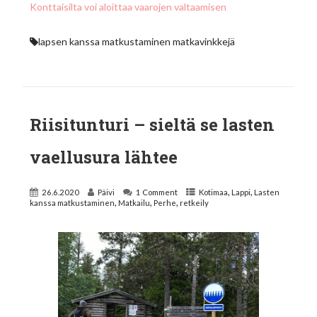
Konttaisilta voi aloittaa vaarojen valtaamisen
lapsen kanssa matkustaminen
matkavinkkejä
Riisitunturi – sieltä se lasten
vaellusura lähtee
,
,
26.6.2020
Päivi
1 Comment
Kotimaa
Lappi
Lasten
,
,
,
kanssa matkustaminen
Matkailu
Perhe
retkeily