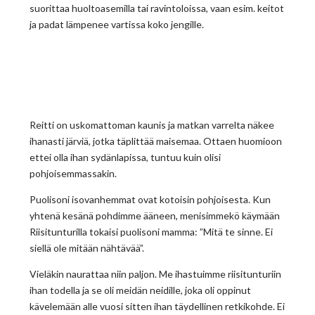
suorittaa huoltoasemilla tai ravintoloissa, vaan esim. keitot
ja padat lämpenee vartissa koko jengille.
Reitti on uskomattoman kaunis ja matkan varrelta näkee
ihanasti järviä, jotka täplittää maisemaa. Ottaen huomioon
ettei olla ihan sydänlapissa, tuntuu kuin olisi
pohjoisemmassakin.
Puolisoni isovanhemmat ovat kotoisin pohjoisesta. Kun
yhtenä kesänä pohdimme ääneen, menisimmekö käymään
Riisitunturilla tokaisi puolisoni mamma: ”Mitä te sinne. Ei
siellä ole mitään nähtävää”.
Vieläkin naurattaa niin paljon. Me ihastuimme riisitunturiin
ihan todella ja se oli meidän neidille, joka oli oppinut
kävelemään alle vuosi sitten ihan täydellinen retkikohde. Ei