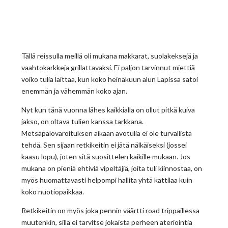
Tällä reissulla meillä oli mukana makkarat, suolakeksejä ja
vaahtokarkkeja grillattavaksi. Ei paljon tarvinnut miettiä
voiko tulia laittaa, kun koko heinäkuun alun Lapissa satoi
enemmän ja vähemmän koko ajan.
Nyt kun tänä vuonna lähes kaikkialla on ollut pitkä kuiva
jakso, on oltava tulien kanssa tarkkana.
Metsäpalovaroituksen aikaan avotulia ei ole turvallista
tehdä. Sen sijaan retkikeitin ei jätä nälkäiseksi (jossei
kaasu lopu), joten sitä suosittelen kaikille mukaan. Jos
mukana on pieniä ehtiviä vipeltäjiä, joita tuli kiinnostaa, on
myös huomattavasti helpompi hallita yhtä kattilaa kuin
koko nuotiopaikkaa.
Retkikeitin on myös joka pennin väärtti road trippaillessa
muutenkin, sillä ei tarvitse jokaista perheen ateriointia