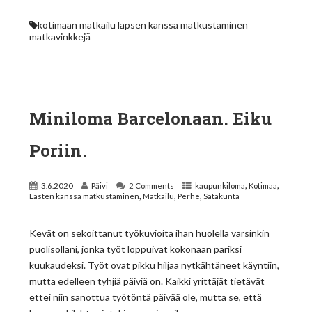
kotimaan matkailu
lapsen kanssa matkustaminen
matkavinkkejä
Miniloma Barcelonaan. Eiku
Poriin.
,
,
3.6.2020
Päivi
2 Comments
kaupunkiloma
Kotimaa
,
,
,
Lasten kanssa matkustaminen
Matkailu
Perhe
Satakunta
Kevät on sekoittanut työkuvioita ihan huolella varsinkin
puolisollani, jonka työt loppuivat kokonaan pariksi
kuukaudeksi. Työt ovat pikku hiljaa nytkähtäneet käyntiin,
mutta edelleen tyhjiä päiviä on. Kaikki yrittäjät tietävät
ettei niin sanottua työtöntä päivää ole, mutta se, että