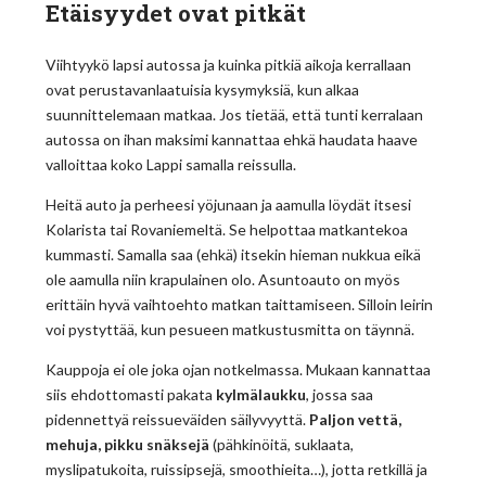
Etäisyydet ovat pitkät
Viihtyykö lapsi autossa ja kuinka pitkiä aikoja kerrallaan
ovat perustavanlaatuisia kysymyksiä, kun alkaa
suunnittelemaan matkaa. Jos tietää, että tunti kerralaan
autossa on ihan maksimi kannattaa ehkä haudata haave
valloittaa koko Lappi samalla reissulla.
Heitä auto ja perheesi yöjunaan ja aamulla löydät itsesi
Kolarista tai Rovaniemeltä. Se helpottaa matkantekoa
kummasti. Samalla saa (ehkä) itsekin hieman nukkua eikä
ole aamulla niin krapulainen olo. Asuntoauto on myös
erittäin hyvä vaihtoehto matkan taittamiseen. Silloin leirin
voi pystyttää, kun pesueen matkustusmitta on täynnä.
Kauppoja ei ole joka ojan notkelmassa. Mukaan kannattaa
siis ehdottomasti pakata
kylmälaukku
, jossa saa
pidennettyä reissueväiden säilyvyyttä.
Paljon vettä,
mehuja, pikku snäksejä
(pähkinöitä, suklaata,
myslipatukoita, ruissipsejä, smoothieita…), jotta retkillä ja