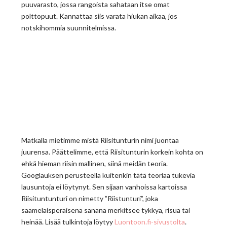
puuvarasto, jossa rangoista sahataan itse omat
polttopuut. Kannattaa siis varata hiukan aikaa, jos
notskihommia suunnitelmissa.
Matkalla mietimme mistä Riisitunturin nimi juontaa
juurensa. Päättelimme, että Riisitunturin korkein kohta on
ehkä hieman riisin mallinen, siinä meidän teoria.
Googlauksen perusteella kuitenkin tätä teoriaa tukevia
lausuntoja ei löytynyt. Sen sijaan vanhoissa kartoissa
Riisituntunturi on nimetty ”Riistunturi”, joka
saamelaisperäisenä sanana merkitsee tykkyä, risua tai
heinää. Lisää tulkintoja löytyy
Luontoon.fi-sivustolta
.