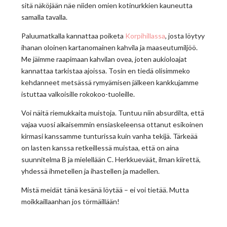
sitä näköjään näe niiden omien kotinurkkien kauneutta
samalla tavalla.
Paluumatkalla kannattaa poiketa
Korpihillassa
, josta löytyy
ihanan oloinen kartanomainen kahvila ja maaseutumiljöö.
Me jäimme raapimaan kahvilan ovea, joten aukioloajat
kannattaa tarkistaa ajoissa. Tosin en tiedä olisimmeko
kehdanneet metsässä rymyämisen jälkeen kankkujamme
istuttaa valkoisille rokokoo-tuoleille.
Voi näitä riemukkaita muistoja. Tuntuu niin absurdilta, että
vajaa vuosi aikaisemmin ensiaskeleensa ottanut esikoinen
kirmasi kanssamme tunturissa kuin vanha tekijä. Tärkeää
on lasten kanssa retkeillessä muistaa, että on aina
suunnitelma B ja mielellään C. Herkkueväät, ilman kiirettä,
yhdessä ihmetellen ja ihastellen ja madellen.
Mistä meidät tänä kesänä löytää – ei voi tietää. Mutta
moikkaillaanhan jos törmäillään!