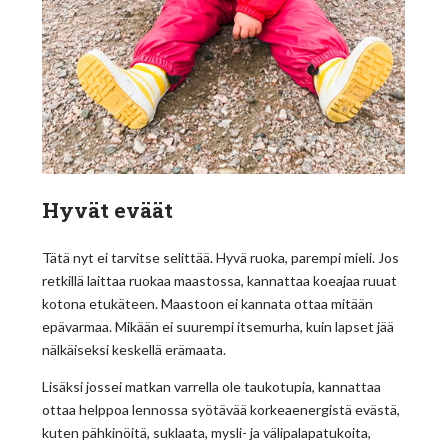
Hyvät eväät
Tätä nyt ei tarvitse selittää. Hyvä ruoka, parempi mieli. Jos
retkillä laittaa ruokaa maastossa, kannattaa koeajaa ruuat
kotona etukäteen. Maastoon ei kannata ottaa mitään
epävarmaa. Mikään ei suurempi itsemurha, kuin lapset jää
nälkäiseksi keskellä erämaata.
Lisäksi jossei matkan varrella ole taukotupia, kannattaa
ottaa helppoa lennossa syötävää korkeaenergistä evästä,
kuten pähkinöitä, suklaata, mysli- ja välipalapatukoita,