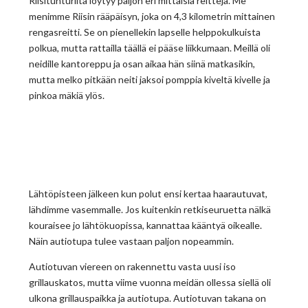
Riisitunturilta löytyy paljon eri mittaisia reittejä. Me
menimme Riisin rääpäisyn, joka on 4,3 kilometrin mittainen
rengasreitti. Se on pienellekin lapselle helppokulkuista
polkua, mutta rattailla täällä ei pääse liikkumaan. Meillä oli
neidille kantoreppu ja osan aikaa hän siinä matkasikin,
mutta melko pitkään neiti jaksoi pomppia kiveltä kivelle ja
pinkoa mäkiä ylös.
Lähtöpisteen jälkeen kun polut ensi kertaa haarautuvat,
lähdimme vasemmalle. Jos kuitenkin retkiseuruetta nälkä
kouraisee jo lähtökuopissa, kannattaa kääntyä oikealle.
Näin autiotupa tulee vastaan paljon nopeammin.
Autiotuvan viereen on rakennettu vasta uusi iso
grillauskatos, mutta viime vuonna meidän ollessa siellä oli
ulkona grillauspaikka ja autiotupa. Autiotuvan takana on