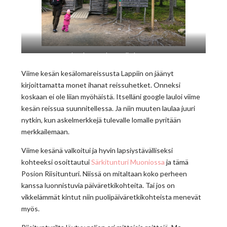
Lähtöpisteestä löytyy siistit puuceet.
Viime kesän kesälomareissusta Lappiin on jäänyt
kirjoittamatta monet ihanat reissuhetket. Onneksi
koskaan ei ole liian myöhäistä. Itselläni google lauloi viime
kesän reissua suunnitellessa. Ja niin muuten laulaa juuri
nytkin, kun askelmerkkejä tulevalle lomalle pyritään
merkkailemaan.
Viime kesänä valkoitui ja hyvin lapsiystävälliseksi
kohteeksi osoittautui
Särkitunturi Muoniossa
ja tämä
Posion Riisitunturi. Niissä on mitaltaan koko perheen
kanssa luonnistuvia päiväretkikohteita. Tai jos on
vikkelämmät kintut niin puolipäiväretkikohteista menevät
myös.