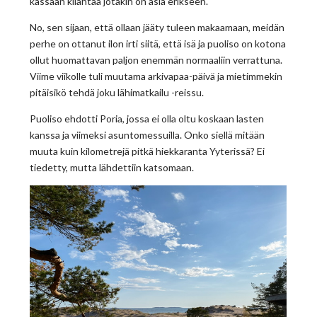
kassaan kilahtaa jotakin on asia erikseen.
No, sen sijaan, että ollaan jääty tuleen makaamaan, meidän
perhe on ottanut ilon irti siitä, että isä ja puoliso on kotona
ollut huomattavan paljon enemmän normaaliin verrattuna.
Viime viikolle tuli muutama arkivapaa-päivä ja mietimmekin
pitäisikö tehdä joku lähimatkailu -reissu.
Puoliso ehdotti Poria, jossa ei olla oltu koskaan lasten
kanssa ja viimeksi asuntomessuilla. Onko siellä mitään
muuta kuin kilometrejä pitkä hiekkaranta Yyterissä? Ei
tiedetty, mutta lähdettiin katsomaan.