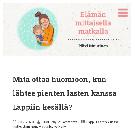
Mitä ottaa huomioon, kun
lähtee pienten lasten kanssa
Lappiin kesällä?
,
10.7.2020
Päivi
2 Comments
Lappi
Lasten kanssa
,
,
matkustaminen
Matkailu
retkeily