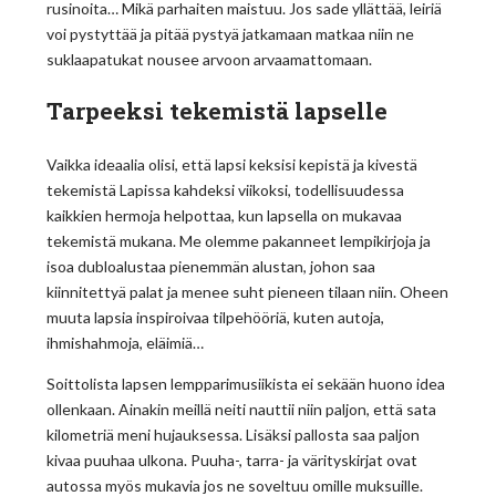
rusinoita… Mikä parhaiten maistuu. Jos sade yllättää, leiriä
voi pystyttää ja pitää pystyä jatkamaan matkaa niin ne
suklaapatukat nousee arvoon arvaamattomaan.
Tarpeeksi tekemistä lapselle
Vaikka ideaalia olisi, että lapsi keksisi kepistä ja kivestä
tekemistä Lapissa kahdeksi viikoksi, todellisuudessa
kaikkien hermoja helpottaa, kun lapsella on mukavaa
tekemistä mukana. Me olemme pakanneet lempikirjoja ja
isoa dubloalustaa pienemmän alustan, johon saa
kiinnitettyä palat ja menee suht pieneen tilaan niin. Oheen
muuta lapsia inspiroivaa tilpehööriä, kuten autoja,
ihmishahmoja, eläimiä…
Soittolista lapsen lempparimusiikista ei sekään huono idea
ollenkaan. Ainakin meillä neiti nauttii niin paljon, että sata
kilometriä meni hujauksessa. Lisäksi pallosta saa paljon
kivaa puuhaa ulkona. Puuha-, tarra- ja värityskirjat ovat
autossa myös mukavia jos ne soveltuu omille muksuille.