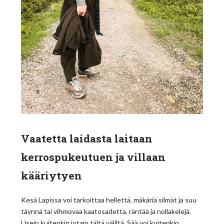
Vaatetta laidasta laitaan
kerrospukeutuen ja villaan
kääriytyen
Kesä Lapissa voi tarkoittaa hellettä, mäkäriä silmät ja suu
täynnä tai vihmovaa kaatosadetta, räntää ja nollakelejä.
Usein kuitenkin jotain tältä väliltä. Sää voi kuitenkin