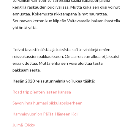
turvallisin vaihtoehto sateisella säällä liukaspohjaisilla
kengillä raskauden puolivälissä. Mutta kuka sen olisi voinut
ennustaa. Kokemusta rikkaampana ja nyt naurattaa.
Seuraavan kerran kun kiipeän Valtavaaralle haluan ihastella
yötöntä yötä.
Toivottavasti näistä ajatuksista saitte vinkkejä omien
reissukassien pakkaukseen. Omaa reissun alkua ei jaksaisi
enää odottaa. Mutta ehkä sen voisi aloittaa tästä
pakkaamisesta.
Kesän 2020 reissutunnelmia voi lukea täältä:
Road trip pienten lasten kanssa
Savonlinna hurmasi pikkulapsiperheen
Kammiovuori on Päijät-Hämeen Koli
Julmä-Ölkky