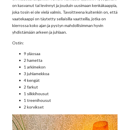
on kasvanut tai levinnyt ja jouduin uusimaan kenkäkaappia,
joka tosin ei ole vielä valmis. Tavoitteena kuitenkin on, että
vaatekaappi on täytetty sellaisilla vaatteilla, jotka on
kierrossa koko ajan ja pystyn mahdollisimman hyvin
yhdistämään arkeen ja juhlaan.
Ostin:
9 yläosaa
2 hametta
1 arkimekon
3 juhlamekkoa
4 kengät
2 farkut
1 silkkihousut
1 treenihousut
2 korvikset