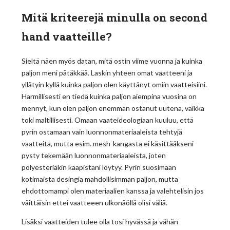
Mitä kriteerejä minulla on second
hand vaatteille?
Sieltä näen myös datan, mitä ostin viime vuonna ja kuinka
paljon meni pätäkkää. Laskin yhteen omat vaatteeni ja
yllätyin kyllä kuinka paljon olen käyttänyt omiin vaatteisiini.
Harmillisesti en tiedä kuinka paljon aiempina vuosina on
mennyt, kun olen paljon enemmän ostanut uutena, vaikka
toki maltillisesti. Omaan vaateideologiaan kuuluu, että
pyrin ostamaan vain luonnonmateriaaleista tehtyjä
vaatteita, mutta esim. mesh-kangasta ei käsittääkseni
pysty tekemään luonnonmateriaaleista, joten
polyesteriäkin kaapistani löytyy. Pyrin suosimaan
kotimaista desingia mahdollisimman paljon, mutta
ehdottomampi olen materiaalien kanssa ja valehtelisin jos
väittäisin ettei vaatteeen ulkonäöllä olisi väliä.
Lisäksi vaatteiden tulee olla tosi hyvässä ja vähän