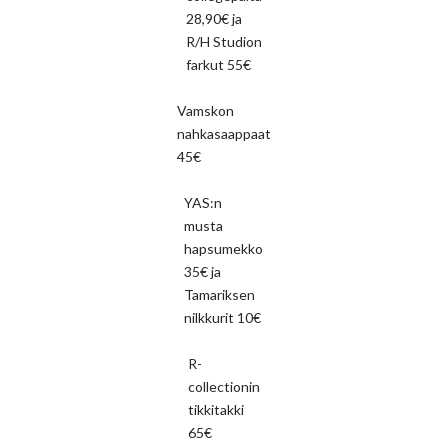
28,90€ ja
R/H Studion
farkut 55€
Vamskon
nahkasaappaat
45€
YAS:n
musta
hapsumekko
35€ ja
Tamariksen
nilkkurit 10€
R-
collectionin
tikkitakki
65€