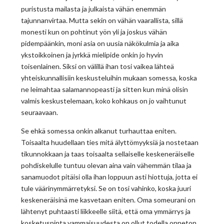
puristusta mailasta ja julkaista vähän enemmän
tajunnanvirtaa. Mutta sekin on vähän vaarallista, sillä
monesti kun on pohtinut yön yli ja joskus vähän
pidempäänkin, moni asia on uusia näkökulmia ja aika
ykstoikkoinen ja jyrkkä mielipide onkin jo hyvin
toisenlainen. Siksi on välillä ihan tosi vaikea lähteä
yhteiskunnallisiin keskusteluihin mukaan somessa, koska
ne leimahtaa salamannopeasti ja sitten kun minä olisin
valmis keskustelemaan, koko kohkaus on jo vaihtunut
seuraavaan.
Se ehkä somessa onkin alkanut turhauttaa eniten.
Toisaalta huudellaan ties mitä älyttömyyksiä ja nostetaan
tikunnokkaan ja taas toisaalta sellaiselle keskeneräiselle
pohdiskelulle tuntuu olevan aina vain vähemmän tilaa ja
sanamuodot pitäisi olla ihan loppuun asti hiottuja, jotta ei
tule väärinymmärretyksi. Se on tosi vahinko, koska juuri
keskeneräisinä me kasvetaan eniten. Oma someurani on
lähtenyt puhtaasti liikkeelle siitä, että oma ymmärrys ja
kosketuspinta vammaisuudesta on ollut todella onneton