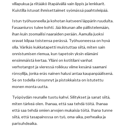
villapukua ja riitääkö iltapäivällä vain lippis ja lenkkarit.
Kuistilla istuvat ihmisettaimet syömässä paahtoleipää.
Istun työhuoneella ja kohotan katseeni läppärin ruudulta.
Fasaaniuros tulee kohti. Jää ikkunan alle pällistelemään,
ihan kuin zoomailisi naaraiden perään. Aamulla juoksi
oravat kilpaa toistensa perässä. Työhuoneessa on hyvä
olla. Värikäs kukkatapetti muistuttaa siitä, miten sain
onnistumisen riemua, kun tapetoin yksin elämäni
ensimmäistä kertaa. Ylläni on kotitilani vanhat
verhotangot ja vieressä roikkuu viime kesänä saamani
rönsylilja, jonka eräs nainen halusi antaa kaupanpäälisenä.
Se on todella rönsynnyt ja pistokkaista on istutettu
monen monta uutta.
Työpöydän reunalle tuotu kahvi. Silitykset ja sanat siitä,
miten tärkeä olen. Ihanaa, että saa tehdä töitä. Ihanaa
että saa tehdä omien arvojen mukaisia töitä. Ihana tunne
siitä, että tasapainossa on työ, oma-aika, perheaika ja
parisuhdeaika.