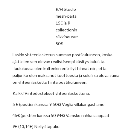
R/H Studio
mesh-paita
15€ ja R-
collectionin
silkkihousut
50€
Laskin yhteenlasketun summan postikuluineen, koska
ajattelen sen olevan realistisempi käsitys kuluista.
Taulukossa olen kuitenkin eritellyt hinnat niin, että
paljonko olen maksanut tuotteesta ja suluissa oleva suma
on yhteenlaskettu hinta postikuluineen.
Kaikki Vintedostokset yhteenlaskettuna:
5 € (postien kanssa 9,50€) Voglia villakangashame
45€ (postien kanssa 50,94€) Vamsko nahkasaappaat
9€ (13,14€) Nelly iltapuku