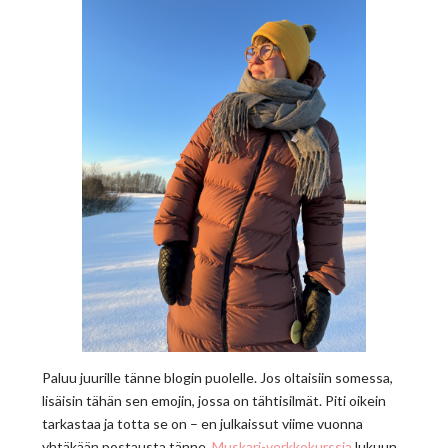
Paluu juurille tänne blogin puolelle. Jos oltaisiin somessa,
lisäisin tähän sen emojin, jossa on tähtisilmät. Piti oikein
tarkastaa ja totta se on – en julkaissut viime vuonna
yhtäkään postausta tänne.
Muskari-verkkokurssia
lukuun