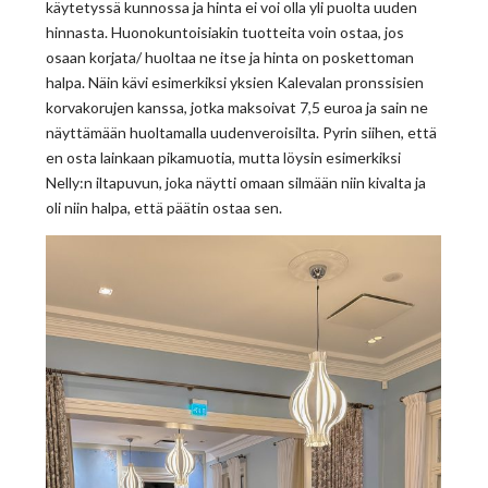
käytetyssä kunnossa ja hinta ei voi olla yli puolta uuden
hinnasta. Huonokuntoisiakin tuotteita voin ostaa, jos
osaan korjata/ huoltaa ne itse ja hinta on poskettoman
halpa. Näin kävi esimerkiksi yksien Kalevalan pronssisien
korvakorujen kanssa, jotka maksoivat 7,5 euroa ja sain ne
näyttämään huoltamalla uudenveroisilta. Pyrin siihen, että
en osta lainkaan pikamuotia, mutta löysin esimerkiksi
Nelly:n iltapuvun, joka näytti omaan silmään niin kivalta ja
oli niin halpa, että päätin ostaa sen.