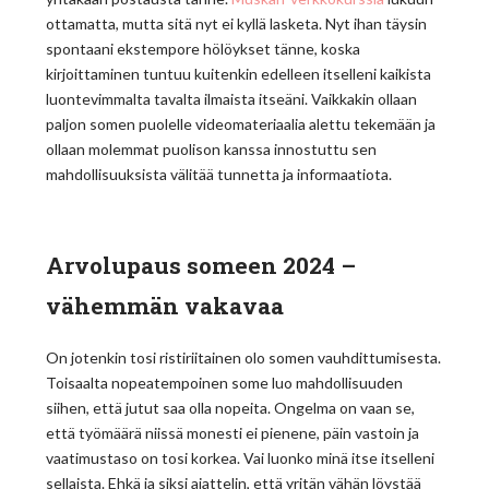
ottamatta, mutta sitä nyt ei kyllä lasketa. Nyt ihan täysin
spontaani ekstempore hölöykset tänne, koska
kirjoittaminen tuntuu kuitenkin edelleen itselleni kaikista
luontevimmalta tavalta ilmaista itseäni. Vaikkakin ollaan
paljon somen puolelle videomateriaalia alettu tekemään ja
ollaan molemmat puolison kanssa innostuttu sen
mahdollisuuksista välitää tunnetta ja informaatiota.
Arvolupaus someen 2024 –
vähemmän vakavaa
On jotenkin tosi ristiriitainen olo somen vauhdittumisesta.
Toisaalta nopeatempoinen some luo mahdollisuuden
siihen, että jutut saa olla nopeita. Ongelma on vaan se,
että työmäärä niissä monesti ei pienene, päin vastoin ja
vaatimustaso on tosi korkea. Vai luonko minä itse itselleni
sellaista. Ehkä ja siksi ajattelin, että yritän vähän löystää