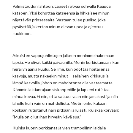
Valmistaudun lähtöön. Lapset rötvää sohvalla Kaapoa
katsoen. Yksi kohottaa katseensa ja hihkaisee minun
näyttävän prinsessalta. Vastaan tulee puoliso, joka
pysäyttää ja kertoo minun olevan upea ja ojentuu
suukkoon.
Aikuisten vappujuhlintojen jälkeen menimme hakemaan
lapsia. He olivat kaikki päiväunilla. Menin kurkistamaan, kun
heräilyn ääniä kuului. Se ilme, kun odottaa hoitajiensa
kasvoja, mutta näkeekin minut – sellainen kirkkaus ja
lämpö kasvoilla, johon on mahdotonta olla vastaamatta.
Kömmin lattianrajaan siskonpedille ja lapseni rutistaa
minua kovaa. Ei niin, että sattuu, vaan niin jämäkästi ja niin
lähelle kuin vain on mahdollista. Mietin onko kukaan
koskaan rutistanut näin pitkään ja lujasti. Kuiskaa korvaan:
”Mulla on ollut ihan hirveän ikävä sua.”
Kuinka kuorin porkkanaa ja vien trampoliinin laidalle