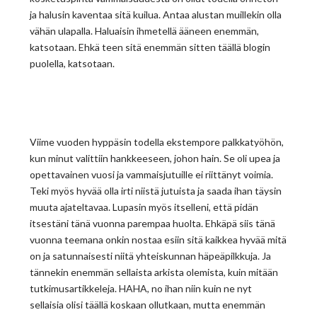
ja halusin kaventaa sitä kuilua. Antaa alustan muillekin olla
vähän ulapalla. Haluaisin ihmetellä ääneen enemmän,
katsotaan. Ehkä teen sitä enemmän sitten täällä blogin
puolella, katsotaan.
Viime vuoden hyppäsin todella ekstempore palkkatyöhön,
kun minut valittiin hankkeeseen, johon hain. Se oli upea ja
opettavainen vuosi ja vammaisjutuille ei riittänyt voimia.
Teki myös hyvää olla irti niistä jutuista ja saada ihan täysin
muuta ajateltavaa. Lupasin myös itselleni, että pidän
itsestäni tänä vuonna parempaa huolta. Ehkäpä siis tänä
vuonna teemana onkin nostaa esiin sitä kaikkea hyvää mitä
on ja satunnaisesti niitä yhteiskunnan häpeäpilkkuja. Ja
tännekin enemmän sellaista arkista olemista, kuin mitään
tutkimusartikkeleja. HAHA, no ihan niin kuin ne nyt
sellaisia olisi täällä koskaan ollutkaan, mutta enemmän