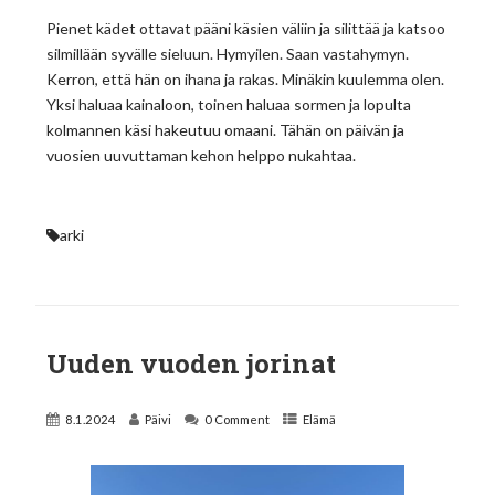
Pienet kädet ottavat pääni käsien väliin ja silittää ja katsoo
silmillään syvälle sieluun. Hymyilen. Saan vastahymyn.
Kerron, että hän on ihana ja rakas. Minäkin kuulemma olen.
Yksi haluaa kainaloon, toinen haluaa sormen ja lopulta
kolmannen käsi hakeutuu omaani. Tähän on päivän ja
vuosien uuvuttaman kehon helppo nukahtaa.
arki
Uuden vuoden jorinat
8.1.2024
Päivi
0 Comment
Elämä