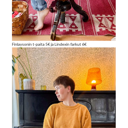
Finlaysonin t-paita 5€ ja Lindexin farkut 6€