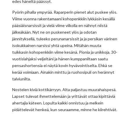
edes häneltä päässyt.
Pyörin pihalla ympyrää. Raparperin pienet alut puskee ylös.
Viime vuonna rakentamaani kohopenkkiin lykkäsin kesällä
pääsiäisnarsissit ja vielä viime viikolla en nähnyt niistä
jälkeäkään. Nyt ne on puskeneet ylös ja odotan
jännityksellä, tuleeko perunanarsissit ja ja persikan värinen
isokukkainen narsissi yhtä upeina. Mitähän muuta
tuikkasin kohopenkkiin viime kesänä. Pionia ja unikkoja. 30-
vuotislahjaksi veljeltäni ja hänen kumppaniltaan saatu
pensashortensia ei näytä kovin hyvävointiselta. Ehkä se
kerää voimiaan. Ainakin minttu ja ruohosipuli on herännyt
talviunilta.
Nostelen kiviä kottikärryyn. Alta paljastuu muurahaispesä.
Lapset tulevat ihmettelemään ja yrittävät ottaa kipittäviä
ahertajia käteen. Lopulta kaikki onnistuu ja melkein
pidättelevät henkeä, kun seuraamme, minne he kiirehtivät.