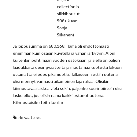
collectionin
silkkihousut
50€ (Kuva:
Sonja
Siikanen)
Ja loppusumma on 680,16€! Tämä oli ehdottomasti
enemmän kuin osasin kuvitella ja vähän järkytyin. Aloin
kuitenkin pohtimaan vuoden ostoksiani ja siellä on paljon
laadukkaita desingvaatteita ja muutamaa tuotetta lukuun
ottamatta ei edes pikamuotia. Tällaiseen settiin uutena
olisi mennyt varmasti aikamoinen läjä rahaa. Olisikin
kiinnostavaa laskea vielä sekin, paljonko suurinpiirtein olisi
lasku ollut, jos olisin nämä kaikki ostanut uutena.
Kiinnostaisiko teitä kuulla?
arki
vaatteet