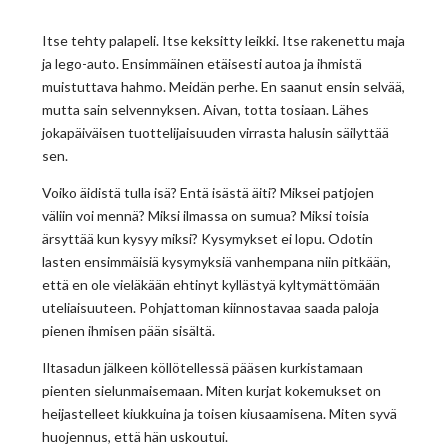
Itse tehty palapeli. Itse keksitty leikki. Itse rakenettu maja
ja lego-auto. Ensimmäinen etäisesti autoa ja ihmistä
muistuttava hahmo. Meidän perhe. En saanut ensin selvää,
mutta sain selvennyksen. Aivan, totta tosiaan. Lähes
jokapäiväisen tuottelijaisuuden virrasta halusin säilyttää
sen.
Voiko äidistä tulla isä? Entä isästä äiti? Miksei patjojen
väliin voi mennä? Miksi ilmassa on sumua? Miksi toisia
ärsyttää kun kysyy miksi? Kysymykset ei lopu. Odotin
lasten ensimmäisiä kysymyksiä vanhempana niin pitkään,
että en ole vieläkään ehtinyt kyllästyä kyltymättömään
uteliaisuuteen. Pohjattoman kiinnostavaa saada paloja
pienen ihmisen pään sisältä.
Iltasadun jälkeen köllötellessä pääsen kurkistamaan
pienten sielunmaisemaan. Miten kurjat kokemukset on
heijastelleet kiukkuina ja toisen kiusaamisena. Miten syvä
huojennus, että hän uskoutui.