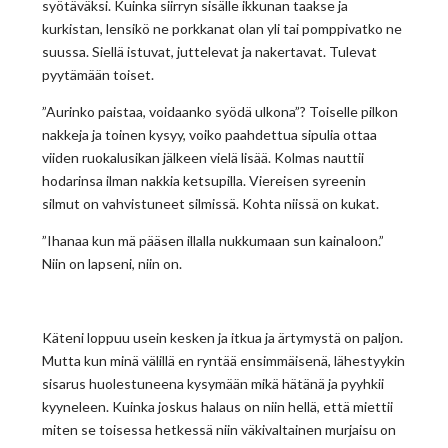
syötäväksi. Kuinka siirryn sisälle ikkunan taakse ja
kurkistan, lensikö ne porkkanat olan yli tai pomppivatko ne
suussa. Siellä istuvat, juttelevat ja nakertavat. Tulevat
pyytämään toiset.
”Aurinko paistaa, voidaanko syödä ulkona”? Toiselle pilkon
nakkeja ja toinen kysyy, voiko paahdettua sipulia ottaa
viiden ruokalusikan jälkeen vielä lisää. Kolmas nauttii
hodarinsa ilman nakkia ketsupilla. Viereisen syreenin
silmut on vahvistuneet silmissä. Kohta niissä on kukat.
”Ihanaa kun mä pääsen illalla nukkumaan sun kainaloon.”
Niin on lapseni, niin on.
Käteni loppuu usein kesken ja itkua ja ärtymystä on paljon.
Mutta kun minä välillä en ryntää ensimmäisenä, lähestyykin
sisarus huolestuneena kysymään mikä hätänä ja pyyhkii
kyyneleen. Kuinka joskus halaus on niin hellä, että miettii
miten se toisessa hetkessä niin väkivaltainen murjaisu on