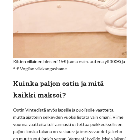
Kiltien villainen bleiseri 15€ (tämä esim. uutena yli 300€) ja
5 € Voglian villakangashame
Kuinka paljon ostin ja mitä
kaikki maksoi?
Ostin Vintedistä myös lapsille ja puolisolle vaatteita,
mutta ajattelin selkeyden vuoksi listata vain omani. Viime
vuonna vaatteita tuli varmasti ostettua poikkeuksellisen
paljon, koska takana on raskaus- ja imetysvuodet ja keho
on muuttunut jonkin verran. Varmasti tyylikin. Myös jalkani