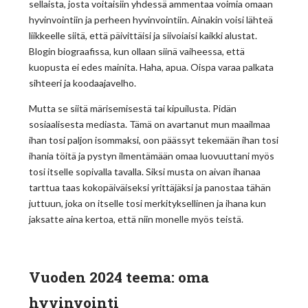
sellaista, josta voitaisiin yhdessä ammentaa voimia omaan
hyvinvointiin ja perheen hyvinvointiin. Ainakin voisi lähteä
liikkeelle siitä, että päivittäisi ja siivoiaisi kaikki alustat.
Blogin biograafissa, kun ollaan siinä vaiheessa, että
kuopusta ei edes mainita. Haha, apua. Oispa varaa palkata
sihteeri ja koodaajavelho.
Mutta se siitä märisemisestä tai kipuilusta. Pidän
sosiaalisesta mediasta. Tämä on avartanut mun maailmaa
ihan tosi paljon isommaksi, oon päässyt tekemään ihan tosi
ihania töitä ja pystyn ilmentämään omaa luovuuttani myös
tosi itselle sopivalla tavalla. Siksi musta on aivan ihanaa
tarttua taas kokopäiväiseksi yrittäjäksi ja panostaa tähän
juttuun, joka on itselle tosi merkityksellinen ja ihana kun
jaksatte aina kertoa, että niin monelle myös teistä.
Vuoden 2024 teema: oma
hyvinvointi