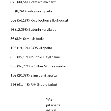
39€ (44,64€) Vamsko maiharit
5€ (8,94€) Finlayson t-paita
50€ (56,19€) R-collection silkkihousut
8€ (12,09€) Butonin korvikset
3€ (8,94€) Mesh body
10€ (14,19€) COS villapaita
30€ (35,19€) Muotikuu tyllihame
30€ (36,99€) & Other Stories mekko
15€ (20,39€) Samsoe villapaita
55€ (61,44€) R/H Studio farkut
YAS:n
pitsipaita
8€ ja R-