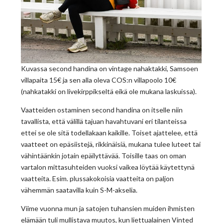
Kuvassa second handina on vintage nahaktakki, Samsoen
villapaita 15€ ja sen alla oleva COS:n villapoolo 10€
(nahkatakki on livekirppikseltä eikä ole mukana laskuissa).
Vaatteiden ostaminen second handina on itselle niin
tavallista, että välillä tajuan havahtuvani eri tilanteissa
ettei se ole sitä todellakaan kaikille. Toiset ajattelee, että
vaatteet on epäsiistejä, rikkinäisiä, mukana tulee luteet tai
vähintäänkin jotain epäilyttävää. Toisille taas on oman
vartalon mittasuhteiden vuoksi vaikea löytää käytettynä
vaatteita. Esim. plussakokoisia vaatteita on paljon
vähemmän saatavilla kuin S-M-akselia.
Viime vuonna mun ja satojen tuhansien muiden ihmisten
elämään tuli mullistava muutos, kun liettualainen Vinted