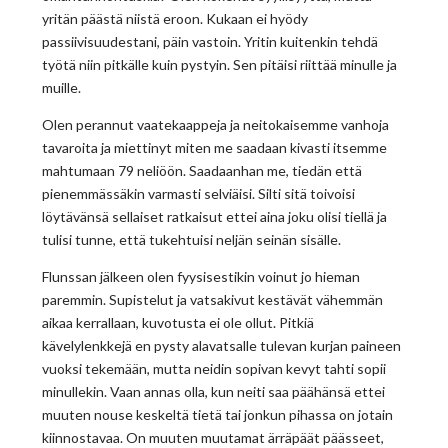
yritän päästä niistä eroon. Kukaan ei hyödy
passiivisuudestani, päin vastoin. Yritin kuitenkin tehdä
työtä niin pitkälle kuin pystyin. Sen pitäisi riittää minulle ja
muille.
Olen perannut vaatekaappeja ja neitokaisemme vanhoja
tavaroita ja miettinyt miten me saadaan kivasti itsemme
mahtumaan 79 neliöön. Saadaanhan me, tiedän että
pienemmässäkin varmasti selviäisi. Silti sitä toivoisi
löytävänsä sellaiset ratkaisut ettei aina joku olisi tiellä ja
tulisi tunne, että tukehtuisi neljän seinän sisälle.
Flunssan jälkeen olen fyysisestikin voinut jo hieman
paremmin. Supistelut ja vatsakivut kestävät vähemmän
aikaa kerrallaan, kuvotusta ei ole ollut. Pitkiä
kävelylenkkejä en pysty alavatsalle tulevan kurjan paineen
vuoksi tekemään, mutta neidin sopivan kevyt tahti sopii
minullekin. Vaan annas olla, kun neiti saa päähänsä ettei
muuten nouse keskeltä tietä tai jonkun pihassa on jotain
kiinnostavaa. On muuten muutamat ärräpäät päässeet,