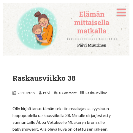
Raskausviikko 38
23.10.2019
Päivi
0 Comment
Raskausviikot
Olin kirjoittanut tämän tekstin reaaliajassa syyskuun
loppupuolella raskausviikolla 38. Minulle oli järjestetty
sunnuntaille Åboa Vetukselle Mbakeryn brunssille
babyshowerit. Alla oleva kuva on otettu sen jälkeen.