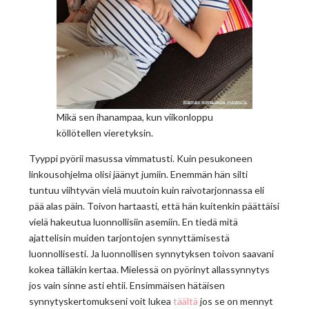
Mikä sen ihanampaa, kun viikonloppu
köllötellen vieretyksin.
Tyyppi pyörii masussa vimmatusti. Kuin pesukoneen
linkousohjelma olisi jäänyt jumiin. Enemmän hän silti
tuntuu viihtyvän vielä muutoin kuin raivotarjonnassa eli
pää alas päin. Toivon hartaasti, että hän kuitenkin päättäisi
vielä hakeutua luonnollisiin asemiin. En tiedä mitä
ajattelisin muiden tarjontojen synnyttämisestä
luonnollisesti. Ja luonnollisen synnytyksen toivon saavani
kokea tälläkin kertaa. Mielessä on pyörinyt allassynnytys
jos vain sinne asti ehtii. Ensimmäisen hätäisen
synnytyskertomukseni voit lukea
täältä
jos se on mennyt