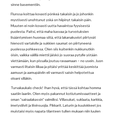
sinne basementiin.
Flunssa koittaa kovasti pönkeä takaisin ja jo johonkin
mystisesti unohtunut yskä on hiipinyt takaisin päin.
Muuten ei noin kovasti uutta havaintoa fyysisestä
puolesta. Paitsi, että maha kasvaa ja turvotuksien
lisääntymisen huomaa siitä, että lakanakuviot piirtyvät
hienosti vartalolle ja sukkien saumat on piirtyneenä
puolessa pohkeessa. Olen siis kuitenkin nukkunutkin
öisin, vaikka välillä miettii jäiskö jo suoraa pytylle yötään
viettämään, kun pissalla joutuu ravaamaan – no usein. Juon
varmasti iltaisin liikaa ja pitäisi yrittää keskittää juomista
aamuun ja aamupäiviin eli varmasti saisin helpotettua
oloani silläkin.
Turvakaukalo check! Ihan hyvä, että tässä kohtaa homma
saatiin laariin. Olen myös pakannut kotiutumisvaatteet ja
oman ”sairaalakassin” valmiiksi. Villasukat, suklaata, karkkia,
imetysliivit ja liivinsuojia. Pikkarit. Laturin ja kuulokkeet jos
muistaisi myös napata tilanteen tullen mukaan niin luulen