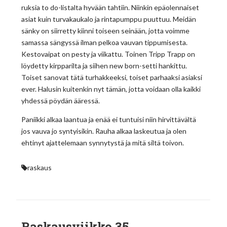
ruksia to do-listalta hyvään tahtiin. Niinkin epäolennaiset
asiat kuin turvakaukalo ja rintapumppu puuttuu. Meidän
sänky on siirretty kiinni toiseen seinään, jotta voimme
samassa sängyssä ilman pelkoa vauvan tippumisesta.
Kestovaipat on pesty ja viikattu. Toinen Tripp Trapp on
löydetty kirpparilta ja siihen new born-setti hankittu.
Toiset sanovat tätä turhakkeeksi, toiset parhaaksi asiaksi
ever. Halusin kuitenkin nyt tämän, jotta voidaan olla kaikki
yhdessä pöydän ääressä.
Paniikki alkaa laantua ja enää ei tuntuisi niin hirvittävältä
jos vauva jo syntyisikin. Rauha alkaa laskeutua ja olen
ehtinyt ajattelemaan synnytystä ja mitä siltä toivon.
raskaus
Raskausviikko 35