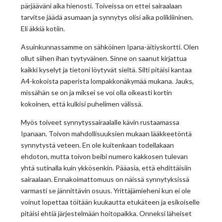
pärjääväni aika hienosti. Toiveissa on ettei sairaalaan
tarvitse jäädä asumaan ja synnytys olisi aika polikliininen.
Eli äkkiä kotiin.
Asuinkunnassamme on sähköinen Ipana-äitiyskortti. Olen
ollut siihen ihan tyytyväinen. Sinne on saanut kirjattua
kaikki kyselyt ja tietoni löytyvät sieltä. Silti pitäisi kantaa
A4-kokoista paperista lompakkonäkymää mukana. Jauks,
missähän se on ja miksei se voi olla oikeasti kortin
kokoinen, että kulkisi puhelimen välissä.
Myös toiveet synnytyssairaalalle kävin rustaamassa
Ipanaan. Toivon mahdollisuuksien mukaan lääkkeetöntä
synnytystä veteen. En ole kuitenkaan todellakaan
ehdoton, mutta toivon beibi numero kakkosen tulevan
yhtä sutinalla kuin ykkösenkin. Pääasia, että ehdittäisiin
sairaalaan. Ennakoimattomuus on näissä synnytyksissä
varmasti se jännittävin osuus. Yrittäjämieheni kun ei ole
voinut lopettaa töitään kuukautta etukäteen ja esikoiselle
pitäisi ehtiä järjestelmään hoitopaikka. Onneksi läheiset