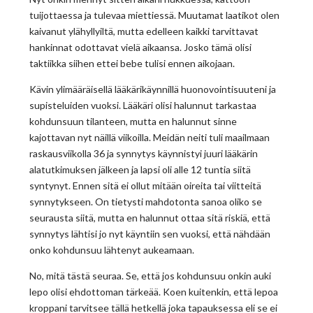
tuijottaessa ja tulevaa miettiessä. Muutamat laatikot olen
kaivanut ylähyllyiltä, mutta edelleen kaikki tarvittavat
hankinnat odottavat vielä aikaansa. Josko tämä olisi
taktiikka siihen ettei bebe tulisi ennen aikojaan.
Kävin ylimääräisellä lääkärikäynnillä huonovointisuuteni ja
supisteluiden vuoksi. Lääkäri olisi halunnut tarkastaa
kohdunsuun tilanteen, mutta en halunnut sinne
kajottavan nyt näillä viikoilla. Meidän neiti tuli maailmaan
raskausviikolla 36 ja synnytys käynnistyi juuri lääkärin
alatutkimuksen jälkeen ja lapsi oli alle 12 tuntia siitä
syntynyt. Ennen sitä ei ollut mitään oireita tai viitteitä
synnytykseen. On tietysti mahdotonta sanoa oliko se
seurausta siitä, mutta en halunnut ottaa sitä riskiä, että
synnytys lähtisi jo nyt käyntiin sen vuoksi, että nähdään
onko kohdunsuu lähtenyt aukeamaan.
No, mitä tästä seuraa. Se, että jos kohdunsuu onkin auki
lepo olisi ehdottoman tärkeää. Koen kuitenkin, että lepoa
kroppani tarvitsee tällä hetkellä joka tapauksessa eli se ei