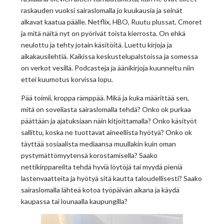
raskauden vuoksi sairaslomalla jo kuukausia ja seinät
alkavat kaatua päälle. Netflix, HBO, Ruutu plussat, Cmoret
ja mitä näitä nyt on pyörivät toista kierrosta. On ehkä
neulottu ja tehty jotain käsitöitä. Luettu kirjoja ja
aikakausilehtiä. Kaikissa keskustelupalstoissa ja somessa
on verkot vesillä. Podcasteja ja äänikirjoja kuunneltu niin
ettei kuumotus korvissa lopu.
Pää toimii, kroppa rämppää. Mikä ja kuka määrittää sen,
mitä on soveliasta sairaslomalla tehdä? Onko ok purkaa
päättään ja ajatuksiaan näin kitjoittamalla? Onko käsityöt
sallittu, koska ne tuottavat aineellista hyötyä? Onko ok
täyttää sosiaalista mediaansa muullakin kuin oman
pystymättömyytensä korostamisella? Saako
nettikirppareilta tehdä hyviä löytöjä tai myydä pieniä
lastenvaatteita ja hyötyä sitä kautta taloudellisesti? Saako
sairaslomalla lähteä kotoa työpäivän aikana ja käydä
kaupassa tai lounaalla kaupungilla?