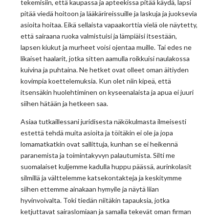
tekemisiin, että kaupassa ja apteekissa pitää käydä, lapsi
pitää viedä hoitoon ja lääkärireissuille ja laskuja ja juoksevia
asioita hoitaa. Eikä sellaista vapaakorttia vielä ole näytetty,
että sairaana ruoka valmistuisi ja lämpiäisi itsestään,
lapsen kiukut ja murheet voisi ojentaa muille. Tai edes ne
likaiset haalarit, jotka sitten aamulla roikkuisi naulakossa
kuivina ja puhtaina. Ne hetket ovat olleet oman äitiyden
kovimpia koettelemuksia. Kun olet niin kipeä, että
itsensäkin huolehtiminen on kyseenalaista ja apua ei juuri
siihen hätään ja hetkeen saa.
Asiaa tutkaillessani juridisesta näkökulmasta ilmeisesti
estettä tehdä muita asioita ja töitäkin ei ole ja jopa
lomamatkatkin ovat sallittuja, kunhan se ei heikennä
paranemista ja toimintakyvyn palautumista. Silti me
suomalaiset kuljemme kadulla huppu päässä, aurinkolasit
silmillä ja välttelemme katsekontakteja ja keskitymme
siihen ettemme ainakaan hymyile ja näytä liian
hyvinvoivalta. Toki tiedän niitäkin tapauksia, jotka
ketjuttavat sairaslomiaan ja samalla tekevät oman firman