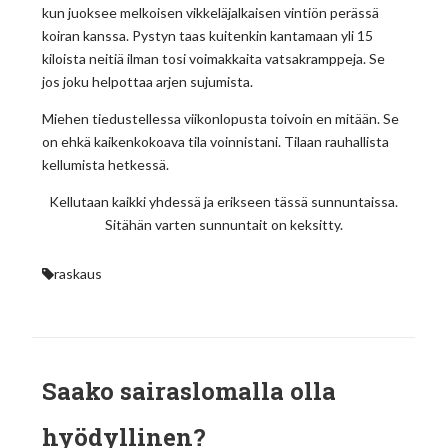
kun juoksee melkoisen vikkeläjalkaisen vintiön perässä
koiran kanssa. Pystyn taas kuitenkin kantamaan yli 15
kiloista neitiä ilman tosi voimakkaita vatsakramppeja. Se
jos joku helpottaa arjen sujumista.
Miehen tiedustellessa viikonlopusta toivoin en mitään. Se
on ehkä kaikenkokoava tila voinnistani. Tilaan rauhallista
kellumista hetkessä.
Kellutaan kaikki yhdessä ja erikseen tässä sunnuntaissa.
Sitähän varten sunnuntait on keksitty.
raskaus
Saako sairaslomalla olla
hyödyllinen?