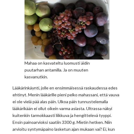
Mahaa on kasvateltu luomusti äidin
puutarhan antamilla. Ja on muuten
kasvanutkin.
Lääkärinkäynti, jolle en ensimmäisessä raskaudessa edes
ehtinyt. Menin lääkärille pieni pelko mahassani, että vauva
ei ole vielä pää alas päin. Ulkoa päin tunnustelemalla
lääkärikään ei ollut oikein varma asiasta. Ultrassa näkyi
kuitenkin tarmokkaasti liikkuva ja hengittelevä tyyppi.
Ensin painoarvioksi saatiin 3300 g. Mietin hetken. Niin
arvioitu syntymäpaino lasketun ajan mukaan vai? Ei, kun