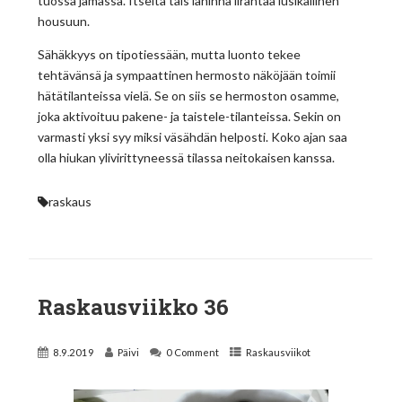
tuossa jamassa. Itseltä tais lähinnä lirahtaa lusikallinen
housuun.
Sähäkkyys on tipotiessään, mutta luonto tekee
tehtävänsä ja sympaattinen hermosto näköjään toimii
hätätilanteissa vielä. Se on siis se hermoston osamme,
joka aktivoituu pakene- ja taistele-tilanteissa. Sekin on
varmasti yksi syy miksi väsähdän helposti. Koko ajan saa
olla hiukan ylivirittyneessä tilassa neitokaisen kanssa.
raskaus
Raskausviikko 36
8.9.2019
Päivi
0 Comment
Raskausviikot