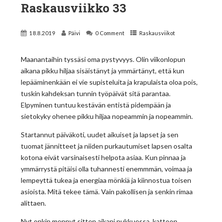
Raskausviikko 33
18.8.2019
Päivi
0 Comment
Raskausviikot
Maanantaihin tyssäsi oma pystyvyys. Olin viikonlopun
aikana pikku hiljaa sisäistänyt ja ymmärtänyt, että kun
lepääminenkään ei vie supisteluita ja krapulaista oloa pois,
tuskin kahdeksan tunnin työpäivät sitä parantaa.
Elpyminen tuntuu kestävän entistä pidempään ja
sietokyky ohenee pikku hiljaa nopeammin ja nopeammin.
Startannut päiväkoti, uudet aikuiset ja lapset ja sen
tuomat jännitteet ja niiden purkautumiset lapsen osalta
kotona eivät varsinaisesti helpota asiaa. Kun pinnaa ja
ymmärrystä pitäisi olla tuhannesti enemmmän, voimaa ja
lempeyttä tukea ja energiaa mönkiä ja kiinnostua toisen
asioista. Mitä tekee tämä. Vain pakollisen ja senkin rimaa
alittaen.
Nyt onkin mennyt sitten aikani nukkuessa, kattoon