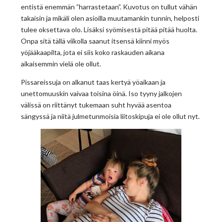
entistä enemmän ”harrastetaan”. Kuvotus on tullut vähän
takaisin ja mikäli olen asioilla muutamankin tunnin, helposti
tulee oksettava olo. Lisäksi syömisestä pitää pitää huolta.
Onpa sitä tällä viikolla saanut itsensä kiinni myös
yöjääkaapilta, jota ei siis koko raskauden aikana
aikaisemmin vielä ole ollut.
Pissareissuja on alkanut taas kertyä yöaikaan ja
unettomuuskin vaivaa toisina öinä. Iso tyyny jalkojen
välissä on riittänyt tukemaan suht hyvää asentoa
sängyssä ja niitä julmetunmoisia liitoskipuja ei ole ollut nyt.