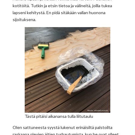
kotitöitä. Tutkin ja etsin tietoa ja välineitä, joilla tukea
lapseni kehitystä. En pidä sitäkään vallan huonona
sijoituksena.
Tästä pitäisi aikanansa tulla liitutaulu
Olen sattuneesta syystä lukenut erinäisiltä palstoilta
raskaana olevien äitien turhautumista, kun he ovat olleet