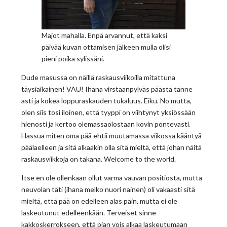
Majot mahalla. Enpä arvannut, että kaksi
päivää kuvan ottamisen jälkeen mulla olisi
pieni poika sylissäni.
Dude masussa on näillä raskausviikoilla mitattuna
täysiaikainen! VAU! Ihana virstaanpylväs päästä tänne
asti ja kokea loppuraskauden tukaluus. Eiku. No mutta,
olen siis tosi iloinen, että tyyppi on viihtynyt yksiössään
hienosti ja kertoo olemassaolostaan kovin pontevasti.
Hassua miten oma pää ehtii muutamassa viikossa kääntyä
päälaelleen ja sitä alkaakin olla sitä mieltä, että johan näitä
raskausviikkoja on takana. Welcome to the world.
Itse en ole ollenkaan ollut varma vauvan positiosta, mutta
neuvolan täti (ihana melko nuori nainen) oli vakaasti sitä
mieltä, että pää on edelleen alas päin, mutta ei ole
laskeutunut edelleenkään. Terveiset sinne
kakkoskerrokseen, että pian vois alkaa laskeutumaan