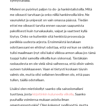
synnyttävällä.
Mieleni on pyörinyt paljon to do- ja hankintalistoilla. Mitä
me oikeasti tarvitaan ja onko niillä hankinnoilla kiire. Ne
vaunulelut ja unipesät on vain omassa päässä. Tiedän
ettei me oikeasti tarvita ennen vauvan saapumista
pakollisesti kuin turvakaukalo, vaipat ja vaatteet kyllä
löytyy. Onko se kuitenkin sitä henkistä prosessia ja
paniikkia uudesta arjesta. Ensimmäistä lastakaan
odottaessani en ehtinyt odottaa, että voi kun se sieltä jo
tulisi maailmaan (nyt olisi kaksi viikkoa armon aikaa jos tämä
tyyppi tulisi samoilla viikoilla kun siskonsa). Tästäkään
raskaudesta en ole vielä siinä vaiheessa, että olisin valmis
uuteen tulokkaaseen. Vaan ei tietysti koskaan täysin
valmis ole, mutta olisi sellainen levollinen olo, että paas
tullen, täällä odotellaan.
Lisäksi olen mietiskellyt saanko olla sairaslomallani
tuottava, josta
kirjoitinkin kuluneella viikolla
. Saanko
puuhailla voimiensa mukaan asioita ilman
omantunnontuskia? Olen kokenut syyllisyyttä, mutta