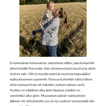
Ensimmäinen kokonainen sairasloma viikko, joka korkattiin
järkyttävällä flunssalla. Vain oksennustauti puuttui ja olisin
muisto vain. Olin jo myydä maani ja muuttaa loppuajaksi
makuuhuoneen uumeniin. Flunssa kuitenkin talttui lähes
yhtä nopeasti kuin oli tullutkin, kolmen päivän setti.
Kurkku on edelleen aika ajoin kipeä ja yskäkin on
varoitellut aika-ajoin. Muutaman päivän nukkumisen
jälkeen olo oli kuitenkin, jos ei nyt uudesti syntyneellä niin