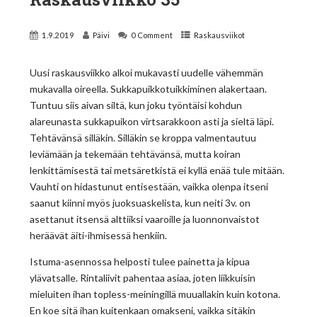
1.9.2019
Päivi
0 Comment
Raskausviikot
Uusi raskausviikko alkoi mukavasti uudelle vähemmän
mukavalla oireella. Sukkapuikkotuikkiminen alakertaan.
Tuntuu siis aivan siltä, kun joku työntäisi kohdun
alareunasta sukkapuikon virtsarakkoon asti ja sieltä läpi.
Tehtävänsä silläkin. Silläkin se kroppa valmentautuu
leviämään ja tekemään tehtävänsä, mutta koiran
lenkittämisestä tai metsäretkistä ei kyllä enää tule mitään.
Vauhti on hidastunut entisestään, vaikka olenpa itseni
saanut kiinni myös juoksuaskelista, kun neiti 3v. on
asettanut itsensä alttiiksi vaaroille ja luonnonvaistot
heräävät äiti-ihmisessä henkiin.
Istuma-asennossa helposti tulee painetta ja kipua
ylävatsalle. Rintaliivit pahentaa asiaa, joten liikkuisin
mieluiten ihan topless-meiningillä muuallakin kuin kotona.
En koe sitä ihan kuitenkaan omakseni, vaikka sitäkin