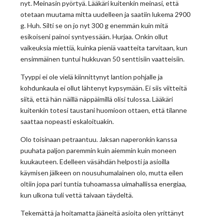
nyt. Meinasin pyörtyä. Lääkäri kuitenkin meinasi, että
otetaan muutama mitta uudelleen ja saatiin lukema 2900
g. Huh. Silti se on jo nyt 300 g enemmän kuin mitä
esikoiseni painoi syntyessään. Hurjaa. Onkin ollut
vaikeuksia miettiä, kuinka pieniä vaatteita tarvitaan, kun
ensimmäinen tuntui hukkuvan 50 senttisiin vaatteisiin.
Tyyppi ei ole vielä kiinnittynyt lantion pohjalle ja
kohdunkaula ei ollut lähtenyt kypsymään. Ei siis viitteitä
siitä, että hän näillä näppäimillä olisi tulossa. Lääkäri
kuitenkin totesi taustani huomioon ottaen, että tilanne
saattaa nopeasti eskaloituakin.
Olo toisinaan petraantuu. Jaksan naperonkin kanssa
puuhata paljon paremmin kuin aiemmin kuin moneen
kuukauteen. Edelleen väsähdän helposti ja asioilla
käymisen jälkeen on nousuhumalainen olo, mutta eilen
oltiin jopa pari tuntia tuhoamassa uimahallissa energiaa,
kun ulkona tuli vettä taivaan täydeltä.
Tekemättä ja hoitamatta jääneitä asioita olen yrittänyt