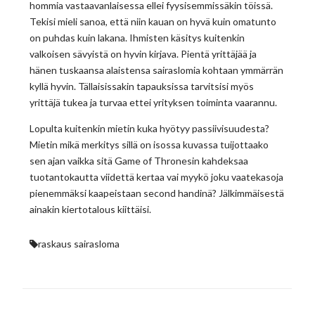
hommia vastaavanlaisessa ellei fyysisemmissäkin töissä.
Tekisi mieli sanoa, että niin kauan on hyvä kuin omatunto
on puhdas kuin lakana. Ihmisten käsitys kuitenkin
valkoisen sävyistä on hyvin kirjava. Pientä yrittäjää ja
hänen tuskaansa alaistensa sairaslomia kohtaan ymmärrän
kyllä hyvin. Tällaisissakin tapauksissa tarvitsisi myös
yrittäjä tukea ja turvaa ettei yrityksen toiminta vaarannu.
Lopulta kuitenkin mietin kuka hyötyy passiivisuudesta?
Mietin mikä merkitys sillä on isossa kuvassa tuijottaako
sen ajan vaikka sitä Game of Thronesin kahdeksaa
tuotantokautta viidettä kertaa vai myykö joku vaatekasoja
pienemmäksi kaapeistaan second handinä? Jälkimmäisestä
ainakin kiertotalous kiittäisi.
raskaus
sairasloma