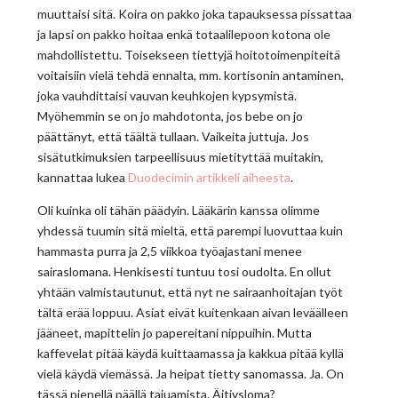
muuttaisi sitä. Koira on pakko joka tapauksessa pissattaa
ja lapsi on pakko hoitaa enkä totaalilepoon kotona ole
mahdollistettu. Toisekseen tiettyjä hoitotoimenpiteitä
voitaisiin vielä tehdä ennalta, mm. kortisonin antaminen,
joka vauhdittaisi vauvan keuhkojen kypsymistä.
Myöhemmin se on jo mahdotonta, jos bebe on jo
päättänyt, että täältä tullaan. Vaikeita juttuja. Jos
sisätutkimuksien tarpeellisuus mietityttää muitakin,
kannattaa lukea
Duodecimin artikkeli aiheesta
.
Oli kuinka oli tähän päädyin. Lääkärin kanssa olimme
yhdessä tuumin sitä mieltä, että parempi luovuttaa kuin
hammasta purra ja 2,5 viikkoa työajastani menee
sairaslomana. Henkisesti tuntuu tosi oudolta. En ollut
yhtään valmistautunut, että nyt ne sairaanhoitajan työt
tältä erää loppuu. Asiat eivät kuitenkaan aivan leväälleen
jääneet, mapittelin jo papereitani nippuihin. Mutta
kaffevelat pitää käydä kuittaamassa ja kakkua pitää kyllä
vielä käydä viemässä. Ja heipat tietty sanomassa. Ja. On
tässä pienellä päällä tajuamista. Äitiysloma?