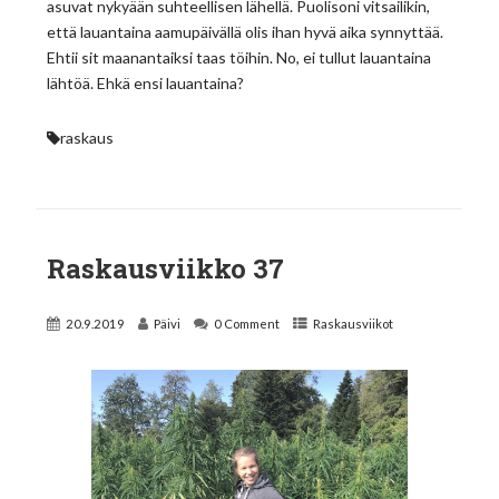
asuvat nykyään suhteellisen lähellä. Puolisoni vitsailikin,
että lauantaina aamupäivällä olis ihan hyvä aika synnyttää.
Ehtii sit maanantaiksi taas töihin. No, ei tullut lauantaina
lähtöä. Ehkä ensi lauantaina?
raskaus
Raskausviikko 37
20.9.2019
Päivi
0 Comment
Raskausviikot