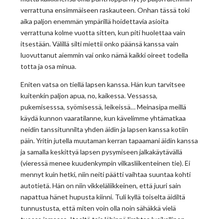
verrattuna ensimmäiseen raskauteen. Onhan tässä toki
aika paljon enemmän ympärillä hoidettavia asioita
verrattuna kolme vuotta sitten, kun piti huolettaa vain
itsestään. Välillä silti miettii onko päänsä kanssa vain
luovuttanut aiemmin vai onko nämä kaikki oireet todella
totta ja osa minua.
Eniten vatsa on tiellä lapsen kanssa. Hän kun tarvitsee
kuitenkin paljon apua, no, kaikessa. Vessassa,
pukemisesssa, syömisessä, leikeissä… Meinasipa meillä
käydä kunnon vaaratilanne, kun kävelimme yhtämatkaa
neidin tanssitunnilta yhden äidin ja lapsen kanssa kotiin
päin. Yritin jutella muutaman kerran tapaamani äidin kanssa
ja samalla keskittyä lapsen pysymiseen jalkakäytävällä
(vieressä menee kuudenkympin vilkasliikenteinen tie). Ei
mennyt kuin hetki, niin neiti päätti vaihtaa suuntaa kohti
autotietä. Hän on niin vikkeläliikkeinen, että juuri sain
napattua hänet hupusta kiinni. Tuli kyllä toiselta äidiltä
tunnustusta, että miten voin olla noin sähäkkä vielä