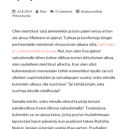
,
23.8.2019
Päivi
0 Comment
Raskausviikot
Yhteiskunta
Olen miettinyt tätä aiemminkin ja lyön pääni vetoa etten
ole ainoa. Mieleeni on jäänyt Tuhkaa ja konfetteja-blogin
perheenäidin mietinnät rinsasyövän aikana siitä,
haittaako
jos sairaslomalla on kivaa
. Nyt, kun olen itse jäänyt
sairaslomalle lähes kolme viikkoa ennen äitiysloman alkua,
olen uudelleen miettinyt aihetta. Kun olen ollut
kykenemätön menemään töihin esimerkiksi ripulin tai nyt
olleiden supisteluiden ja vatsakipujen vuoksi, onko minulla
kuitenkin oikeus olla tuottava? Tai tehdä jotain, joka
tuottaa minulle mielihyvää?
Samalla mietin, onko minulla oikeutta pitää lastani
päiväkodissa itseni ollessa sairaslomalla? Tosiasiassa
kuitenkin se on ainoa keino, jotta pystyn huolehtimaan
lapsestani loput päivästä, kun puolisoni tekee iltatöitä.
Nukun, lepään ja kerään voimia iltaa varten. Puuhailen