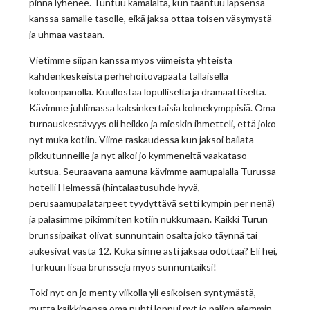
pinna lyhenee. Tuntuu kamalalta, kun taantuu lapsensa
kanssa samalle tasolle, eikä jaksa ottaa toisen väsymystä
ja uhmaa vastaan.
Vietimme siipan kanssa myös viimeistä yhteistä
kahdenkeskeistä perhehoitovapaata tällaisella
kokoonpanolla. Kuullostaa lopulliselta ja dramaattiselta.
Kävimme juhlimassa kaksinkertaisia kolmekymppisiä. Oma
turnauskestävyys oli heikko ja mieskin ihmetteli, että joko
nyt muka kotiin. Viime raskaudessa kun jaksoi bailata
pikkutunneille ja nyt alkoi jo kymmeneltä vaakataso
kutsua. Seuraavana aamuna kävimme aamupalalla Turussa
hotelli Helmessä (hintalaatusuhde hyvä,
perusaamupalatarpeet tyydyttävä setti kympin per nenä)
ja palasimme pikimmiten kotiin nukkumaan. Kaikki Turun
brunssipaikat olivat sunnuntain osalta joko täynnä tai
aukesivat vasta 12. Kuka sinne asti jaksaa odottaa? Eli hei,
Turkuun lisää brunsseja myös sunnuntaiksi!
Toki nyt on jo menty viikolla yli esikoisen syntymästä,
mutta kaikkinensa oma puhti loppui nyt jo paljon aiemmin