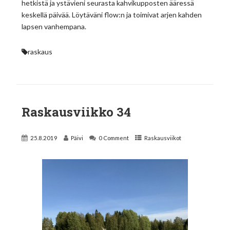
hetkistä ja ystävieni seurasta kahvikupposten ääressä
keskellä päivää. Löytäväni flow:n ja toimivat arjen kahden
lapsen vanhempana.
raskaus
Raskausviikko 34
25.8.2019
Päivi
0 Comment
Raskausviikot