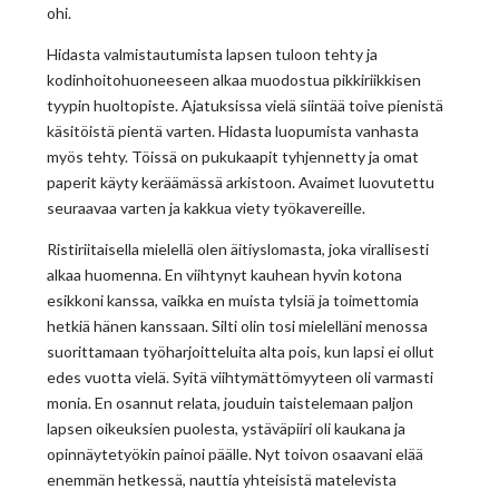
ohi.
Hidasta valmistautumista lapsen tuloon tehty ja
kodinhoitohuoneeseen alkaa muodostua pikkiriikkisen
tyypin huoltopiste. Ajatuksissa vielä siintää toive pienistä
käsitöistä pientä varten. Hidasta luopumista vanhasta
myös tehty. Töissä on pukukaapit tyhjennetty ja omat
paperit käyty keräämässä arkistoon. Avaimet luovutettu
seuraavaa varten ja kakkua viety työkavereille.
Ristiriitaisella mielellä olen äitiyslomasta, joka virallisesti
alkaa huomenna. En viihtynyt kauhean hyvin kotona
esikkoni kanssa, vaikka en muista tylsiä ja toimettomia
hetkiä hänen kanssaan. Silti olin tosi mielelläni menossa
suorittamaan työharjoitteluita alta pois, kun lapsi ei ollut
edes vuotta vielä. Syitä viihtymättömyyteen oli varmasti
monia. En osannut relata, jouduin taistelemaan paljon
lapsen oikeuksien puolesta, ystäväpiiri oli kaukana ja
opinnäytetyökin painoi päälle. Nyt toivon osaavani elää
enemmän hetkessä, nauttia yhteisistä matelevista