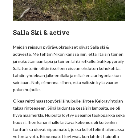
Salla Ski & active
Meidän reissun pyörävuokraukset olivat Salla ski &
activesta. Me tehtiin Nikon kanssa niin, että iltaisin toinen
jäi nukuttamaan lapia ja toinen lähti retkelle. Sähköpyöräily
Sallatunturiin olikin itselleni reissun ehdoton kohokohta.
Lähdin yhdeksän jälkeen illalla ja millaisen auringonlaskun
sainkaan. Noh, ei mennä siihen, että valitsin kyllä väärän
polun huipulle.
Oikea reitti maastopyörällä huipulle lähtee Keloravintolan
takaa rinteeseen. Siinä laiduntaa kesäisin lampaita, se oli
hyvä maamerkki. Huipulta löytyy useampi taukopaikka sekä
huussi. Ihon kananlihalle laittava kokemus oli kuitenkin
tunturissa olevat riippumatot, jossa köllöttelin ihailemassa
yötöntä yötä. Riippumatot löytyvät, kun lähdet huipulta