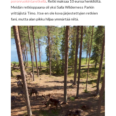
poronruokintaretkellä
. Retki maksaa 10 euroa henkilöltä.
Meidän retkioppaana oli yksi Salla Wilderness Parkin
yrittäjistä Timo. Itse en ole kova järjestettyjen retkien
fani, mutta alan pikku hiljaa ymmärtää niitä.