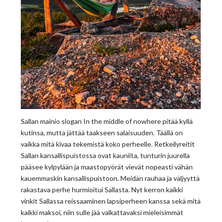
Sallan mainio slogan In the middle of nowhere pitää kyllä
kutinsa, mutta jättää taakseen salaisuuden. Täällä on
vaikka mitä kivaa tekemistä koko perheelle. Retkeilyreitit
Sallan kansallispuistossa ovat kauniita, tunturin juurella
pääsee kylpylään ja maastopyörät vievät nopeasti vähän
kauemmaskin kansallispuistoon. Meidän rauhaa ja väljyyttä
rakastava perhe hurmioitui Sallasta. Nyt kerron kaikki
vinkit Sallassa reissaaminen lapsiperheen kanssa sekä mitä
kaikki maksoi, niin sulle jää valkattavaksi mieleisimmät