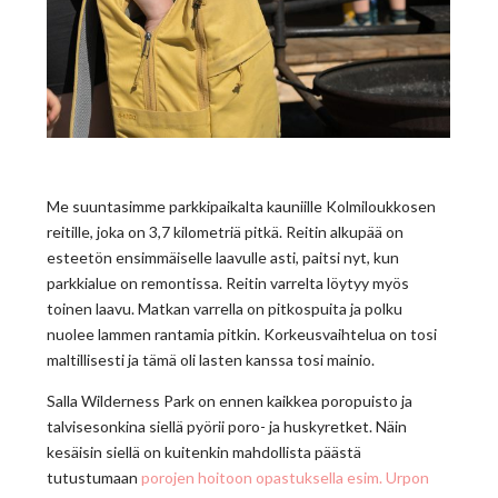
Me suuntasimme parkkipaikalta kauniille Kolmiloukkosen
reitille, joka on 3,7 kilometriä pitkä. Reitin alkupää on
esteetön ensimmäiselle laavulle asti, paitsi nyt, kun
parkkialue on remontissa. Reitin varrelta löytyy myös
toinen laavu. Matkan varrella on pitkospuita ja polku
nuolee lammen rantamia pitkin. Korkeusvaihtelua on tosi
maltillisesti ja tämä oli lasten kanssa tosi mainio.
Salla Wilderness Park on ennen kaikkea poropuisto ja
talvisesonkina siellä pyörii poro- ja huskyretket. Näin
kesäisin siellä on kuitenkin mahdollista päästä
tutustumaan
porojen hoitoon opastuksella esim. Urpon