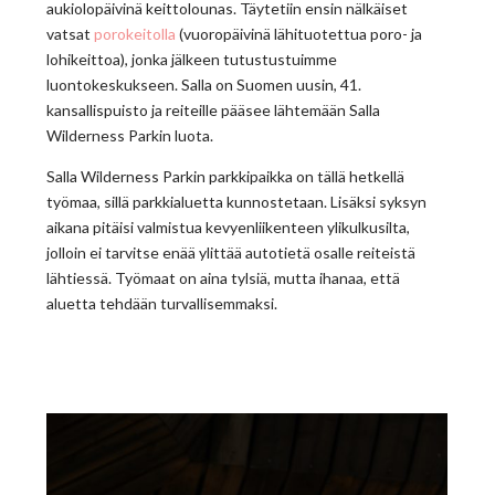
aukiolopäivinä keittolounas. Täytetiin ensin nälkäiset
vatsat
porokeitolla
(vuoropäivinä lähituotettua poro- ja
lohikeittoa), jonka jälkeen tutustustuimme
luontokeskukseen. Salla on Suomen uusin, 41.
kansallispuisto ja reiteille pääsee lähtemään Salla
Wilderness Parkin luota.
Salla Wilderness Parkin parkkipaikka on tällä hetkellä
työmaa, sillä parkkialuetta kunnostetaan. Lisäksi syksyn
aikana pitäisi valmistua kevyenliikenteen ylikulkusilta,
jolloin ei tarvitse enää ylittää autotietä osalle reiteistä
lähtiessä. Työmaat on aina tylsiä, mutta ihanaa, että
aluetta tehdään turvallisemmaksi.