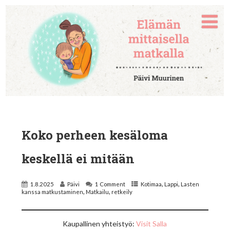
Koko perheen kesäloma
keskellä ei mitään
,
,
1.8.2025
Päivi
1 Comment
Kotimaa
Lappi
Lasten
,
,
kanssa matkustaminen
Matkailu
retkeily
Kaupallinen yhteistyö:
Visit Salla