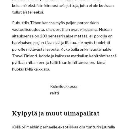
keloamiseksi. Niin kiinnostavia juttuja, joita ei ole koskaan
tullut ajatelleeksi.
Puhuttiin Timon kanssa myös paljon pororetkien
vastuullisuudesta, sillä porothan ovat villieläimiä. Heidän
aitauksensa on 200 hehtaarin alue metsää, eli poroilla on
harvinaisen paljon tilaa elää ja liikkua. He myös huolehtii
poroille riittävästä levosta. Koko Salla onkin Sustainable
Travel Finland -kohde ja kaikessa matkailun kehittämisessä
pyritään hitaaseen ja hallittuun kehittämiseen. Tämä
huokui kyllä kaikkialla.
Kolmiloukkosen
reitti
Kylpylä ja muut uimapaikat
Kyllä oli meidän perheelle eksotiikkaa olla tunturin juurella