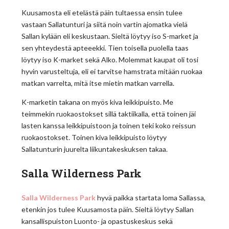
Kuusamosta eli etelästä päin tultaessa ensin tulee
vastaan Sallatunturi ja siitä noin vartin ajomatka vielä
Sallan kylään eli keskustaan. Sieltä löytyy iso S-market ja
sen yhteydestä apteeekki. Tien toisella puolella taas
löytyy iso K-market sekä Alko. Molemmat kaupat oli tosi
hyvin varusteltuja, eli ei tarvitse hamstrata mitään ruokaa
matkan varrelta, mitä itse mietin matkan varrella.
K-marketin takana on myös kiva leikkipuisto. Me
teimmekin ruokaostokset sillä taktiikalla, että toinen jäi
lasten kanssa leikkipuistoon ja toinen teki koko reissun
ruokaostokset. Toinen kiva leikkipuisto löytyy
Sallatunturin juurelta liikuntakeskuksen takaa.
Salla Wilderness Park
Salla Wilderness Park
hyvä paikka startata loma Sallassa,
etenkin jos tulee Kuusamosta päin. Sieltä löytyy Sallan
kansallispuiston Luonto- ja opastuskeskus sekä