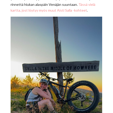
rinnettä hiukan alaspäin Venäjän suuntaan.
Tässä vielä
kartta, jost löytyy myös muut Aisti Salla -kohteet
.