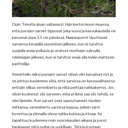
Opin Timolta aivan valtavasti. Hän kertoi muun muassa,
että porojen sarvet tippuvat joka vuosi ja kasvukaudella ne
kasvavat jopa 2,5 cm päivässä. Naarasporot tiputtavat
sarvensa keväällä vasomisen jälkeen, kun ei tarvitse
suojella enää poikasia ja urokset myöhään syksyllä
rykimäajan jälkeen, kun ei tarvitse enää olla kylän mahtavin
parittelija.
Ihmettelin miksi porojen sarvet olivat niin karvaiset nyt ja
se johtuu kuulemma siitä, että sarvissa on kasvuvaiheessa
erittäin vilkas verenkierto ja niitä peittää nahkakerros. Jos
olisin koskenut siis sarveen, mitä ei ikinä saa siis tehdä, se
olisi lämmin. Kun sarvet ovat saavuttaneet täyden
mittansa, verenkierto sarvissa loppuu, jolloin sarvi
kovettuu ja pinnalla oleva nahka kuivuu ja irtoaa. Se
tapahtuu kuulemma noin vuorokauden aikana ja porot
hankaavat niitä puihin ja sorkillaan. Tätä kutsutaan