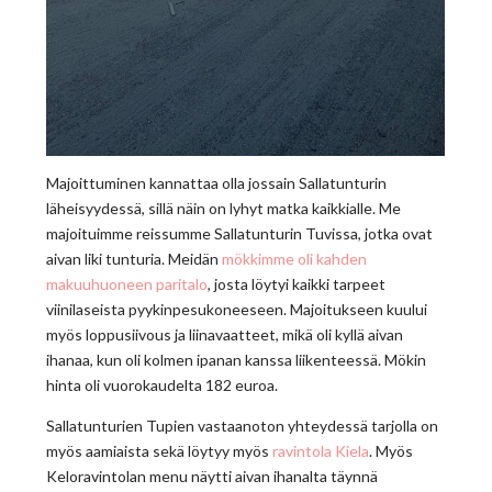
Majoittuminen kannattaa olla jossain Sallatunturin
läheisyydessä, sillä näin on lyhyt matka kaikkialle. Me
majoituimme reissumme Sallatunturin Tuvissa, jotka ovat
aivan liki tunturia. Meidän
mökkimme oli kahden
makuuhuoneen paritalo
, josta löytyi kaikki tarpeet
viinilaseista pyykinpesukoneeseen. Majoitukseen kuului
myös loppusiivous ja liinavaatteet, mikä oli kyllä aivan
ihanaa, kun oli kolmen ipanan kanssa liikenteessä. Mökin
hinta oli vuorokaudelta 182 euroa.
Sallatunturien Tupien vastaanoton yhteydessä tarjolla on
myös aamiaista sekä löytyy myös
ravintola Kiela
. Myös
Keloravintolan menu näytti aivan ihanalta täynnä