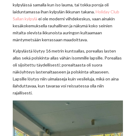
kylpylässä samalla kun iso lauma, tai tokka poroja oli
laiduntamassa ihan kylpylän ikkunan takana.
Holiday Club
Sallan kylpylä
ei ole moderni viihdekeskus, vaan ainakin
kesäkokemuksella rauhallinen ja näkymä koko seinien
mitalta olevista ikkunoista auringon kultaamaan
mäntymetsään kerrassaan maadoittava.
Kylpylästä löytyy 16 metrin kuntoallas, poreallas lasten
allas sekä polskinta-allas vähän isommille lapsille. Poreallas
oli sijoitettu täydellisesti; porealtaasta oli suora
näköyhteys lastenaltaaseen ja polskinta-altaaseen.
Lapsille löytyy niin uimalaseja kuin vesileluja, mikä on aina
ilahduttavaa, kun tavaraa voi reissatessa olla niin
rajallisesti.