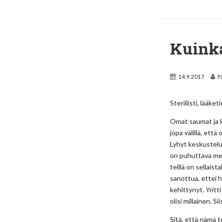
Kuinka
14.9.2017
P
Steriilisti, lääk
Omat saumat ja k
jopa välillä, ett
Lyhyt keskustelu
on puhuttava mei
teillä on sellais
sanottua, ettei h
kehittynyt. Yritt
olisi millainen. 
Sitä, että nämä t