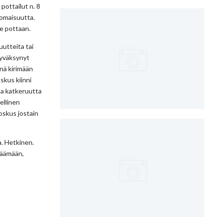
 pottailut n. 8
nomaisuutta.
ee pottaan.
utteita tai
hyväksynyt
inä kirimään
oskus kiinni
ta katkeruutta
nellinen
oskus jostain
a. Hetkinen.
jäämään,