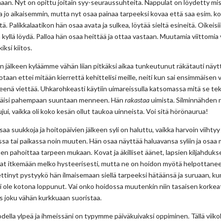
aan. Nyt on opittu joitain syy-seuraussuhteita. Nappulat on löydetty mis
a jo aikaisemmin, mutta nyt osaa painaa tarpeeksi kovaa että saa esim. k
. Palikkalaatikon hän osaa avata ja sulkea, löytää sieltä esineitä. Oikeisii
lä kyllä löydä. Palloa hän osaa heittää ja ottaa vastaan. Muutamia viittomia 
iksi kiitos.
n jälkeen kyläämme vähän liian pitkäksi aikaa tunkeutunut räkätauti näyt
taan ettei mitään kierrettä kehittelisi meille, neiti kun sai ensimmäisen
eenä viettää. Uhkarohkeasti käytiin uimareissulla katsomassa mitä se tek
ttäisi pahempaan suuntaan menneen. Hän
rakastaa
uimista. Silminnähden n
jui, vaikka oli koko kesän ollut taukoa uinneista.
Voi sitä hörönaurua!
n saa suukkoja ja hoitopäivien jälkeen syli on haluttu, vaikka harvoin viiht
a tai paikassa noin muuten. Hän osaa näyttää haluavansa syliin ja osaa 
n pahoittaa tarpeen mukaan. Kovat ja äkilliset äänet, lapsien kiljahdukse
at itkemään melko hysteerisesti, mutta ne on hoidon myötä helpottane
ttinyt pystyykö hän ilmaisemaan siellä tarpeeksi hätäänsä ja suruaan, k
 ei ole kotona loppunut. Vai onko hoidossa muutenkin niin tasaisen korkeat
os joku vähän kurkkuaan suoristaa.
odella ylpeä ja ihmeissäni on typymme päiväkuivaksi oppiminen. Tällä viikol