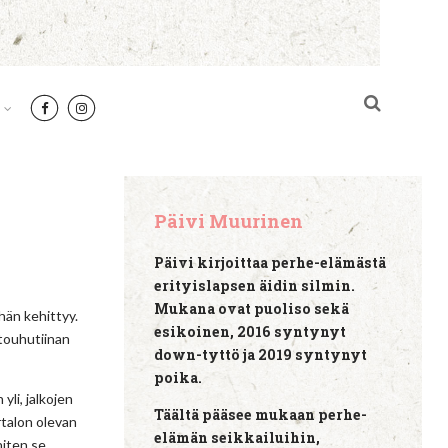
Päivi Muurinen
Päivi kirjoittaa perhe-elämästä
erityislapsen äidin silmin.
Mukana ovat puoliso sekä
 hän kehittyy.
esikoinen, 2016 syntynyt
 touhutiinan
down-tyttö ja 2019 syntynyt
poika.
yli, jalkojen
Täältä pääsee mukaan perhe-
rtalon olevan
elämän seikkailuihin,
niten se