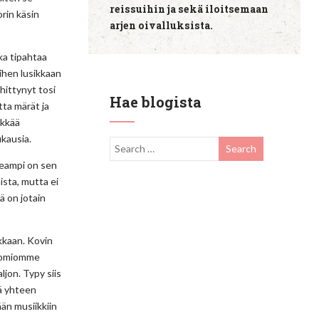
reissuihin ja sekä iloitsemaan
rin käsin
arjen oivalluksista.
ka tipahtaa
ihen lusikkaan
ehittynyt tosi
Hae blogista
tta märät ja
lkkää
ukausia.
useampi on sen
ista, mutta ei
ä on jotain
rkkaan. Kovin
 huomiomme
ljon. Typy siis
lä yhteen
än musiikkiin