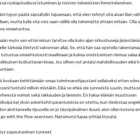
ssä ruokapöydässä istuminen ja toisten tekemisten ihmetteleminen.
säni typyn päätä säpsähdin tajuamaan, että olen tehnyt sitä aivan liian väh
ellaan, mutta kyllä sitä vois vaan välillä olla tekemättä yhtään mitään. Olla 
oa omaatuntoa.
hään myös sen ettei minun tarvitse olla koko ajan sirkushuveja järjestämä
lle tärkeää (tietysti valvonnan alla). Se, että hän saa opetella rakentama
, tutustua omaehtoisesti maailmaan ja kokea onnistumisen riemua salaa äi
a pikkuisen kutkuttavan kivaa. Jos siihen nyt antaisi mahdollisuuden eikä h
uuntaan.
ö koskaan kehittämään omaa toiminnanohjaustani sellaiseksi etten edes a
apseni hyötyisi milloin mistäkin. Eikä se ehkä ole synneistä suurin, mutta 
erheestä voimat sekä rakkauden ja lämmön. En halua elämän muuttuvan
 Siksipä kai yksin askel kohti parantumista on otettu, kun tiedostaa onge
on aloittaneella tipusella on jo täysipäiväinen duuni, aion ollan kotona
aa go with the flow-asenteen. Natsimutsi lupaa yrittää löysätä.
tys
sopeutuminen
tunteet