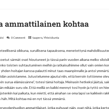
 ammattilainen kohtaa
,
äivi
0 Comment
taapero
Yhteiskunta
etieteellisenä oikkuna, surullisena tapauksena, menetettynä mahdollisuute
oetut särmät ovat hioutuneet jo tässä parin vuoden aikana melko siloisiks
ä onko toisten suhtautuminen meihin ja ratkaisuihimme ollut vain omien korv
 yhden hoitajan kanssa palautti minut taas maanpinnalle ja antoi ymmärt
dän asioistamme. Jutustelumme ajautui niin, että kerroin tyttömme olev
takin surua elämässänne”, totesi tämä hoitaja. Meinasin hetkeksi jäätyä, sa
än mikään suru ole. Että meillä on kaikki mennyt tosi hyvin ja tyttö on hie
i jotenkin kai paikata, kun mietti, että ainahan se oma lapsi se kaikkein rak
Siis häh. Mitä kohtaa mä en nyt tässä ymmärrä.
erveydenhuollon ammattilaiset, jotka puhuvat näin, ovat niitä, jotka kert