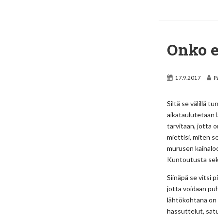
Onko e
17.9.2017
P
Siltä se välillä t
aikataulutetaan l
tarvitaan, jotta 
miettisi, miten s
murusen kainaloo
Kuntoutusta sek
Siinäpä se vitsi p
jotta voidaan pu
lähtökohtana on s
hassuttelut, satuh