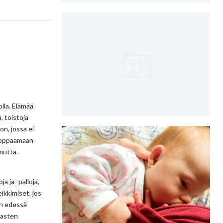
olla. Elämää
, toistoja
on, jossa ei
 koppaamaan
mutta.
a ja -palloja,
ikkimiset, jos
in edessä
 lasten