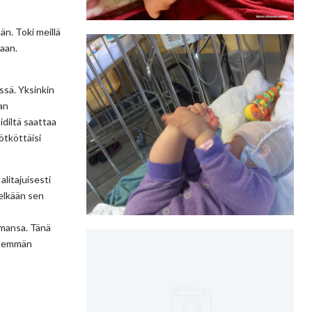
än. Toki meillä
vaan.
ssä. Yksinkin
an
diltä saattaa
ötköttäisi
litajuisesti
pelkään sen
lmansa. Tänä
 enemmän