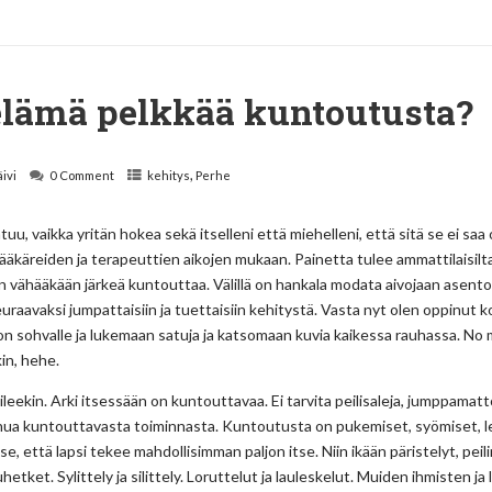
lämä pelkkää kuntoutusta?
,
äivi
0 Comment
kehitys
Perhe
untuu, vaikka yritän hokea sekä itselleni että miehelleni, että sitä se ei saa 
ääkäreiden ja terapeuttien aikojen mukaan. Painetta tulee ammattilaisilta
on vähääkään järkeä kuntouttaa. Välillä on hankala modata aivojaan asento
euraavaksi jumpattaisiin ja tuettaisiin kehitystä. Vasta nyt olen oppinut
n sohvalle ja lukemaan satuja ja katsomaan kuvia kaikessa rauhassa. No 
in, hehe.
iileekin. Arki itsessään on kuntouttavaa. Ei tarvita peilisaleja, jumppamattoj
hua kuntouttavasta toiminnasta. Kuntoutusta on pukemiset, syömiset, le
e, että lapsi tekee mahdollisimman paljon itse. Niin ikään päristelyt, peil
etket. Sylittely ja silittely. Loruttelut ja lauleskelut. Muiden ihmisten ja