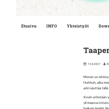
Etusivu
INFO
Yhteistyöt
Dow
Taape
7.10.2017
P
Monet on ehtinyt 
Huhhuh, aika men
arki näyttää tällä
K
ovin yritetään y
yli maassa istues
heikoin lenkki. N