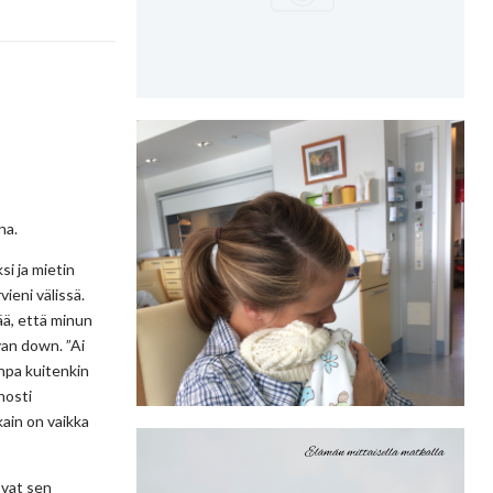
na.
i ja mietin
ieni välissä.
ää, että minun
an down. ”Ai
inpa kuitenkin
nosti
kain on vaikka
ovat sen