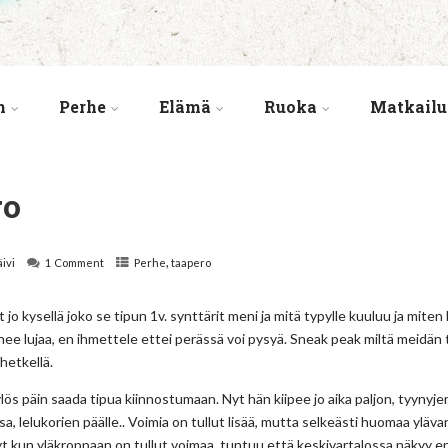
n
Perhe
Elämä
Ruoka
Matkailu
ro
,
äivi
1 Comment
Perhe
taapero
jo kysellä joko se tipun 1v. synttärit meni ja mitä typylle kuuluu ja miten
ee lujaa, en ihmettele ettei perässä voi pysyä. Sneak peak miltä meidän
 hetkellä.
lös päin saada tipua kiinnostumaan. Nyt hän kiipee jo aika paljon, tyynyjen 
sa, lelukorien päälle.. Voimia on tullut lisää, mutta selkeästi huomaa yläva
yt kun yläkroppaan on tullut voimaa, tuntuu että keskivartalossa näkyy e