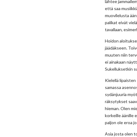
lähtee jammailem
että saa musiikki
muovilelusta ääntä
palikat eivät vie
tavallaan, esimerk
Hoidon aloitukse
jäädäkseen. Toivo
muuten niin terv
ei ainakaan näy
Sukelluksetkin su
Kielellä lipaiste
samassa asennoss
sydänjuuria myöte
räksytykset saav
hieman. Olen mie
korkeille äänille
paljon ole eroa j
Asia josta olen t