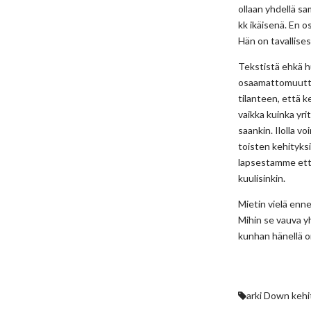
ollaan yhdellä sa
kk ikäisenä. En 
Hän on tavallises
Tekstistä ehkä h
osaamattomuutta 
tilanteen, että k
vaikka kuinka yrit
saankin. Ilolla 
toisten kehityksis
lapsestamme ette
kuulisinkin.
Mietin vielä enn
Mihin se vauva y
kunhan hänellä on
arki
Down
kehi