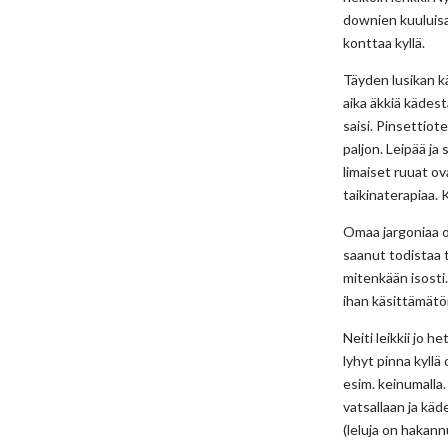
downien kuuluisa
konttaa kyllä.
Täyden lusikan k
aika äkkiä kädest
saisi. Pinsettiot
paljon. Leipää ja
limaiset ruuat ov
taikinaterapiaa. 
Omaa jargoniaa on
saanut todistaa t
mitenkään isosti
ihan käsittämätön
Neiti leikkii jo 
lyhyt pinna kyllä
esim. keinumalla.
vatsallaan ja käd
(leluja on hakan