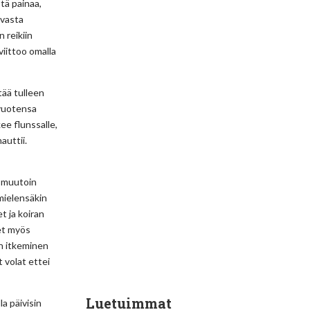
tä painaa,
ovasta
n reikiin
viittoo omalla
tää tulleen
 vuotensa
ee flunssalle,
auttii.
yy muutoin
mielensäkin
t ja koiran
et myös
un itkeminen
 volat ettei
Luetuimmat
la päivisin