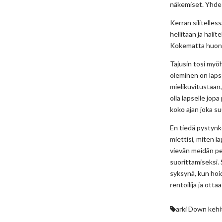
näkemiset. Yhde
Kerran silitelles
hellitään ja halit
Kokematta huon
Tajusin tosi myö
oleminen on lapse
mielikuvitustaan
olla lapselle jop
koko ajan joka s
En tiedä pystynk
miettisi, miten l
vievän meidän p
suorittamiseksi.
syksynä, kun hoid
rentoilija ja ott
arki
Down
kehi