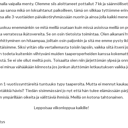
malla vaipalla menty. Olemme siis aloittaneet pottailut 7 kk ja säännölliset
osaa sanoa mikä on loksahtanut paikoilleen, tämä on silkkaa tyttömme eri
sa alle 3-vuotiaiden päiväkotiryhmässään nuorin ja ainoa jolla kaikki men
uokuu enemmänkin se mitä meillä osataan kuin missä asioissa meillä on pu
verratessa ikätovereita. Se on osin tietoista toimintaa. Olen aikanani 
ehittyminen on hitaampaa, joiltain osin paljonkin ja sitä me emme pysty ik
täisimme. Siksi yritän olla vertailemasta toisiin lapsiin, vaikka siitä itseni j
voin todeta kuitenkin viihtyväni muiden taaperoperheiden kanssa kokemat
tä. Se ei ole ollut meiltä pois. Toisaalta olen niin järjettömän ylpeä ja on
i minua vähääkään kiinnosta jos jonkun älyttömän letkautuksen vaikka j
en 1-vuotissynttäreitä tuntuuko typy taaperolta. Mutta ei mennyt kauka
htäkkiä hävisi? Tiedän sisimmässäni jo nyt että hän tulee elämässään pär
 ympärillään oikeita ja välittäviä ihmisiä. Meillä on kotona tahtonainen.
Leppoisaa viikonloppua kaikille!
tys