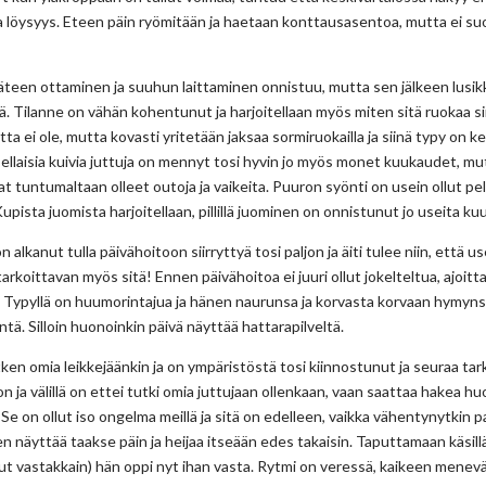
 löysyys. Eteen päin ryömitään ja haetaan konttausasentoa, mutta ei suo
äteen ottaminen ja suuhun laittaminen onnistuu, mutta sen jälkeen lusik
ä. Tilanne on vähän kohentunut ja harjoitellaan myös miten sitä ruokaa si
etta ei ole, mutta kovasti yritetään jaksaa sormiruokailla ja siinä typy on k
 sellaisia kuivia juttuja on mennyt tosi hyvin jo myös monet kuukaudet, mu
at tuntumaltaan olleet outoja ja vaikeita. Puuron syönti on usein ollut pe
Kupista juomista harjoitellaan, pillillä juominen on onnistunut jo useita ku
 alkanut tulla päivähoitoon siirryttyä tosi paljon ja äiti tulee niin, että 
arkoittavan myös sitä! Ennen päivähoitoa ei juuri ollut jokelteltua, ajoitta
. Typyllä on huumorintajua ja hänen naurunsa ja korvasta korvaan hymyns
tä. Silloin huonoinkin päivä näyttää hattarapilveltä.
hetken omia leikkejäänkin ja on ympäristöstä
tosi kiinnostunut ja seuraa ta
 on ja välillä on ettei tutki omia juttujaan ollenkaan, vaan saattaa hakea
 Se on ollut iso ongelma meillä ja sitä on edelleen, vaikka vähentynytkin pa
en näyttää taakse päin ja heijaa itseään edes takaisin. Taputtamaan käsil
nut vastakkain) hän oppi nyt ihan vasta. Rytmi on veressä, kaikeen menevä