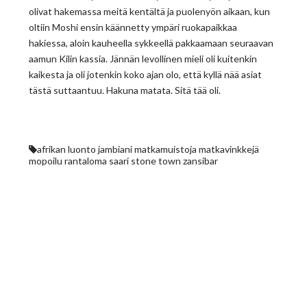
olivat hakemassa meitä kentältä ja puolenyön aikaan, kun
oltiin Moshi ensin käännetty ympäri ruokapaikkaa
hakiessa, aloin kauheella sykkeellä pakkaamaan seuraavan
aamun Kilin kassia. Jännän levollinen mieli oli kuitenkin
kaikesta ja oli jotenkin koko ajan olo, että kyllä nää asiat
tästä suttaantuu. Hakuna matata. Sitä tää oli.
afrikan luonto
jambiani
matkamuistoja
matkavinkkejä
mopoilu
rantaloma
saari
stone town
zansibar