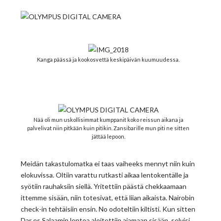
Kanga päässä ja kookosvettä keskipäivän kuumuudessa.
Nää oli mun uskollisimmat kumppanit koko reissun aikana ja
palvelivat niin pitkään kuin pitikin. Zansibarille mun piti ne sitten
jättää lepoon.
Meidän takastulomatka ei taas vaiheeks mennyt niin kuin
elokuvissa. Oltiin varattu rutkasti aikaa lentokentälle ja
syötiin rauhaksiin siellä. Yritettiin päästä chekkaamaan
ittemme sisään, niin totesivat, että liian aikaista. Nairobin
check-in tehtäisiin ensin. No odoteltiin kiltisti. Kun sitten
Dar es Salaamin lentoa aloitettiin ajamaan sisään, selvisi,