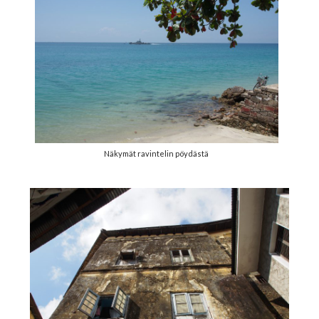
Näkymät ravintelin pöydästä