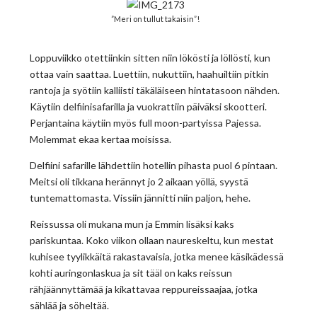
”Meri on tullut takaisin”!
Loppuviikko otettiinkin sitten niin lökösti ja löllösti, kun
ottaa vain saattaa. Luettiin, nukuttiin, haahuiltiin pitkin
rantoja ja syötiin kalliisti täkäläiseen hintatasoon nähden.
Käytiin delfiinisafarilla ja vuokrattiin päiväksi skootteri.
Perjantaina käytiin myös full moon-partyissa Pajessa.
Molemmat ekaa kertaa moisissa.
Delfiini safarille lähdettiin hotellin pihasta puol 6 pintaan.
Meitsi oli tikkana herännyt jo 2 aikaan yöllä, syystä
tuntemattomasta. Vissiin jännitti niin paljon, hehe.
Reissussa oli mukana mun ja Emmin lisäksi kaks
pariskuntaa. Koko viikon ollaan naureskeltu, kun mestat
kuhisee tyylikkäitä rakastavaisia, jotka menee käsikädessä
kohti auringonlaskua ja sit tääl on kaks reissun
rähjäännyttämää ja kikattavaa reppureissaajaa, jotka
sählää ja söheltää.