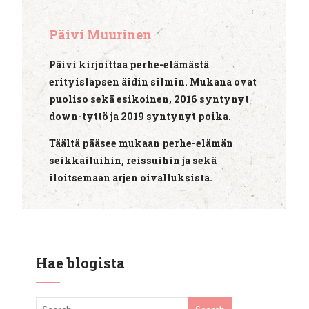
Päivi Muurinen
Päivi kirjoittaa perhe-elämästä
erityislapsen äidin silmin. Mukana ovat
puoliso sekä esikoinen, 2016 syntynyt
down-tyttö ja 2019 syntynyt poika.
Täältä pääsee mukaan perhe-elämän
seikkailuihin, reissuihin ja sekä
iloitsemaan arjen oivalluksista.
Hae blogista