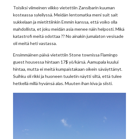
Toisiksi viimeinen viikko vietettiin Zansibarin kuuman
kosteassa syleilyssä. Meidän lentomatka meni suit sait
sukkelaan ja mietittiinkin Emmin kanssa, että voiko olla
mahdollista, et joku meidän asia menee näin helposti. Mikä
katastrofi meitä odottaa ?? No ainakin jumalaton vesisade
oli meitä heti vastassa.
Ensimmäinen päivä vietettiin Stone townissa Flamingo
guest housessa hintaan 17$ yö/kärsä. Aamupala kuului
hintaa, mutta ei meitä kumpaistakaan oikein säväyttänyt.
Suihku oli rikki ja huoneen tuuletin näytti siltä, että tulee
hetkellä millä hyvänsä alas. Muuten ihan kiva ja siisti.