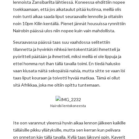
lennoista Zansibarilta lähtiessä. Koneessa ehdittiin nopee
tsekkaamaan, että jos aikataulut pitää kutinsa, meillä olis
noin tunti aikaa saada liput seuraavalle lennolle ja oltaisiin
noin 10pm Kilin kentällä. Pienet jännät housuissa rynnittiin
Nairobin päässä ulos niin nopee kuin vain mahdollista.
Seuraavassa päässä taas suu vaahdossa selitettiin
tilannetta ja hyvinkin nihkeä lentokenttätäti ihmetteli ja
pyöritteli päätään ja ihmetteli, miksi meillä ei ole lippuja ja
ettei homma nyt ihan tällä tavalla toimi. En tiedä halusko
vaan kiusata näitä sekopäisiä naisia, mutta sitte se vaan löi
taas liput kouraan ja toivotti hyvää matkaa. Tämä ei ollut
sitä Afrikkaa, joka me oltiin opittu tuntemaan.
Nairobi lentokoneesta
Ite oon varannut yleensä hyvin aikaa lennon jälkeen kaikille
tälläisille pikku yllätyksille, mutta sen kerran kun pelivara
on onneton käy tällä tavalla. Kyllä taas läksyni opin. Kaverit