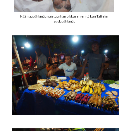
Nää maapähkinät maistuu ihan pikkusen eriltä kun Taffelin
suolapähkinät