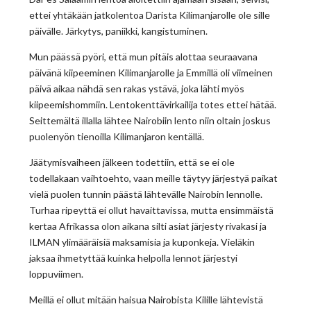
ettei yhtäkään jatkolentoa Darista Kilimanjarolle ole sille
päivälle. Järkytys, paniikki, kangistuminen.
Mun päässä pyöri, että mun pitäis alottaa seuraavana
päivänä kiipeeminen Kilimanjarolle ja Emmillä oli viimeinen
päivä aikaa nähdä sen rakas ystävä, joka lähti myös
kiipeemishommiin. Lentokenttävirkailija totes ettei hätää.
Seittemältä illalla lähtee Nairobiin lento niin oltain joskus
puolenyön tienoilla Kilimanjaron kentällä.
Jäätymisvaiheen jälkeen todettiin, että se ei ole
todellakaan vaihtoehto, vaan meille täytyy järjestyä paikat
vielä puolen tunnin päästä lähtevälle Nairobin lennolle.
Turhaa ripeyttä ei ollut havaittavissa, mutta ensimmäistä
kertaa Afrikassa olon aikana silti asiat järjesty rivakasi ja
ILMAN ylimääräisiä maksamisia ja kuponkeja. Vieläkin
jaksaa ihmetyttää kuinka helpolla lennot järjestyi
loppuviimen.
Meillä ei ollut mitään haisua Nairobista Kilille lähtevistä