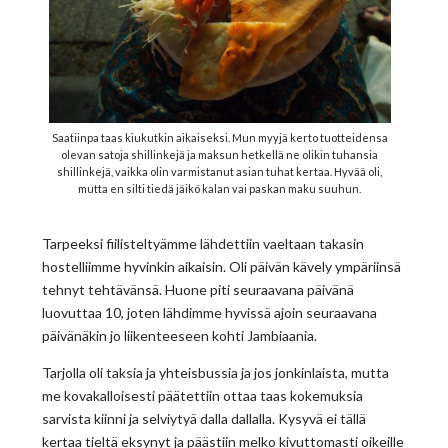
Saatiinpa taas kiukutkin aikaiseksi. Mun myyjä kerto tuotteidensa
olevan satoja shillinkejä ja maksun hetkellä ne olikin tuhansia
shillinkejä, vaikka olin varmistanut asian tuhat kertaa. Hyvää oli,
mutta en silti tiedä jäikö kalan vai paskan maku suuhun.
Tarpeeksi fiilisteltyämme lähdettiin vaeltaan takasin
hostelliimme hyvinkin aikaisin. Oli päivän kävely ympäriinsä
tehnyt tehtävänsä. Huone piti seuraavana päivänä
luovuttaa 10, joten lähdimme hyvissä ajoin seuraavana
päivänäkin jo liikenteeseen kohti Jambiaania.
Tarjolla oli taksia ja yhteisbussia ja jos jonkinlaista, mutta
me kovakalloisesti päätettiin ottaa taas kokemuksia
sarvista kiinni ja selviytyä dalla dallalla. Kysyvä ei tällä
kertaa tieltä eksynyt ja päästiin melko kivuttomasti oikeille