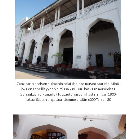
Zanzibarin entisen sultaanin palatsi; ainoa museo saarella. Minä,
joka en rehellisyyden nimissä käy juuri koskaan museoissa
(varsinkaan ulkomailla), tuppautui sisään ihastelemaan 1800-
lukua. Saatiin tingattua ittemme sisään 6000 Tsh eli 3€