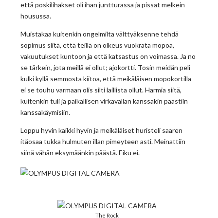
että poskilihakset oli ihan juntturassa ja pissat melkein
housussa.
Muistakaa kuitenkin ongelmilta välttyäksenne tehdä
sopimus siitä, että teillä on oikeus vuokrata mopoa,
vakuutukset kuntoon ja että katsastus on voimassa. Ja no
se tärkein, jota meillä ei ollut; ajokortti. Tosin meidän peli
kulki kyllä semmosta kiitoa, että meikäläisen mopokortilla
ei se touhu varmaan olis silti laillista ollut. Harmia siitä,
kuitenkin tuli ja paikallisen virkavallan kanssakin päästiin
kanssakäymisiin.
Loppu hyvin kaikki hyvin ja meikäläiset huristeli saaren
itäosaa tukka hulmuten illan pimeyteen asti. Meinattiin
siinä vähän eksymäänkin päästä. Eiku ei.
The Rock