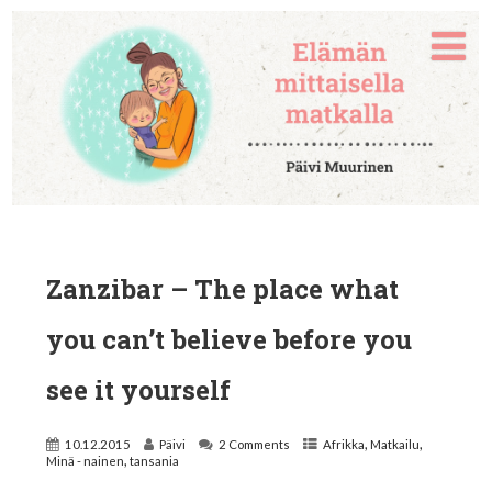
Zanzibar – The place what
you can’t believe before you
see it yourself
,
,
10.12.2015
Päivi
2 Comments
Afrikka
Matkailu
,
Minä - nainen
tansania