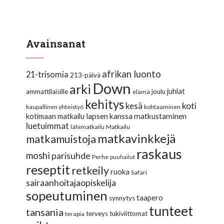
Avainsanat
afrikan luonto
21-trisomia
213-päivä
Down
arki
juhlat
ammattilaisille
joulu
elämä
kehitys
koti
kesä
kaupallinen yhteistyö
kohtaaminen
lapsen kanssa matkustaminen
kotimaan matkailu
luetuimmat
lähimatkailu
Matkailu
matkavinkkejä
matkamuistoja
raskaus
moshi
parisuhde
Perhe
puuhailut
reseptit
retkeily
ruoka
Safari
sairaanhoitajaopiskelija
sopeutuminen
taapero
synnytys
tunteet
tansania
terveys
tukiviittomat
terapia