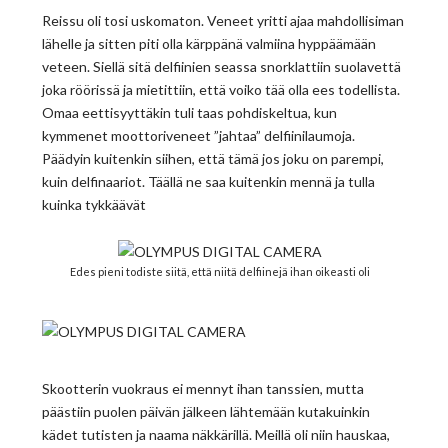
Reissu oli tosi uskomaton. Veneet yritti ajaa mahdollisiman
lähelle ja sitten piti olla kärppänä valmiina hyppäämään
veteen. Siellä sitä delfiinien seassa snorklattiin suolavettä
joka röörissä ja mietittiin, että voiko tää olla ees todellista.
Omaa eettisyyttäkin tuli taas pohdiskeltua, kun
kymmenet moottoriveneet ”jahtaa” delfiinilaumoja.
Päädyin kuitenkin siihen, että tämä jos joku on parempi,
kuin delfinaariot. Täällä ne saa kuitenkin mennä ja tulla
kuinka tykkäävät
Edes pieni todiste siitä, että niitä delfiinejä ihan oikeasti oli
Skootterin vuokraus ei mennyt ihan tanssien, mutta
päästiin puolen päivän jälkeen lähtemään kutakuinkin
kädet tutisten ja naama näkkärillä. Meillä oli niin hauskaa,