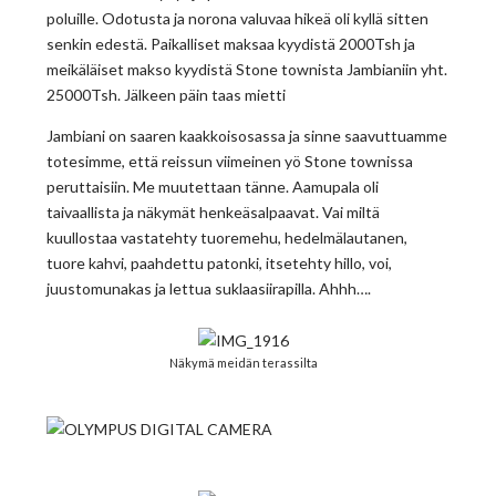
poluille. Odotusta ja norona valuvaa hikeä oli kyllä sitten
senkin edestä. Paikalliset maksaa kyydistä 2000Tsh ja
meikäläiset makso kyydistä Stone townista Jambianiin yht.
25000Tsh. Jälkeen päin taas mietti
Jambiani on saaren kaakkoisosassa ja sinne saavuttuamme
totesimme, että reissun viimeinen yö Stone townissa
peruttaisiin. Me muutettaan tänne. Aamupala oli
taivaallista ja näkymät henkeäsalpaavat. Vai miltä
kuullostaa vastatehty tuoremehu, hedelmälautanen,
tuore kahvi, paahdettu patonki, itsetehty hillo, voi,
juustomunakas ja lettua suklaasiirapilla. Ahhh….
Näkymä meidän terassilta