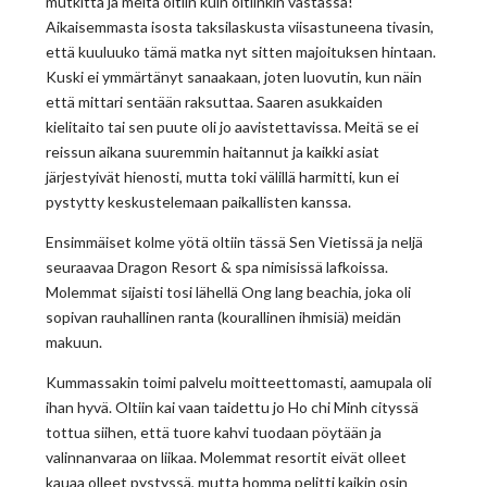
mutkitta ja meitä oltiin kuin oltiinkin vastassa!
Aikaisemmasta isosta taksilaskusta viisastuneena tivasin,
että kuuluuko tämä matka nyt sitten majoituksen hintaan.
Kuski ei ymmärtänyt sanaakaan, joten luovutin, kun näin
että mittari sentään raksuttaa. Saaren asukkaiden
kielitaito tai sen puute oli jo aavistettavissa. Meitä se ei
reissun aikana suuremmin haitannut ja kaikki asiat
järjestyivät hienosti, mutta toki välillä harmitti, kun ei
pystytty keskustelemaan paikallisten kanssa.
Ensimmäiset kolme yötä oltiin tässä Sen Vietissä ja neljä
seuraavaa Dragon Resort & spa nimisissä lafkoissa.
Molemmat sijaisti tosi lähellä Ong lang beachia, joka oli
sopivan rauhallinen ranta (kourallinen ihmisiä) meidän
makuun.
Kummassakin toimi palvelu moitteettomasti, aamupala oli
ihan hyvä. Oltiin kai vaan taidettu jo Ho chi Minh cityssä
tottua siihen, että tuore kahvi tuodaan pöytään ja
valinnanvaraa on liikaa. Molemmat resortit eivät olleet
kauaa olleet pystyssä, mutta homma pelitti kaikin osin