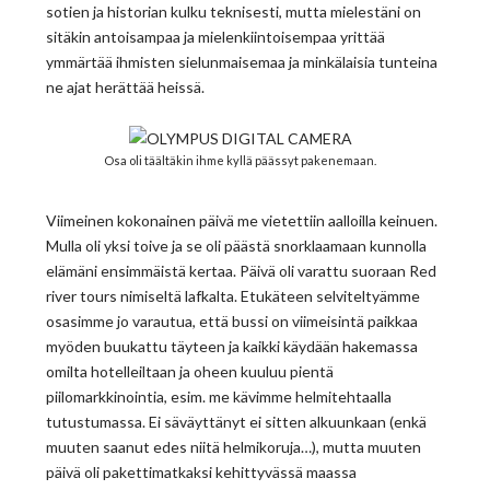
sotien ja historian kulku teknisesti, mutta mielestäni on
sitäkin antoisampaa ja mielenkiintoisempaa yrittää
ymmärtää ihmisten sielunmaisemaa ja minkälaisia tunteina
ne ajat herättää heissä.
Osa oli täältäkin ihme kyllä päässyt pakenemaan.
Viimeinen kokonainen päivä me vietettiin aalloilla keinuen.
Mulla oli yksi toive ja se oli päästä snorklaamaan kunnolla
elämäni ensimmäistä kertaa. Päivä oli varattu suoraan Red
river tours nimiseltä lafkalta. Etukäteen selviteltyämme
osasimme jo varautua, että bussi on viimeisintä paikkaa
myöden buukattu täyteen ja kaikki käydään hakemassa
omilta hotelleiltaan ja oheen kuuluu pientä
piilomarkkinointia, esim. me kävimme helmitehtaalla
tutustumassa. Ei säväyttänyt ei sitten alkuunkaan (enkä
muuten saanut edes niitä helmikoruja…), mutta muuten
päivä oli pakettimatkaksi kehittyvässä maassa