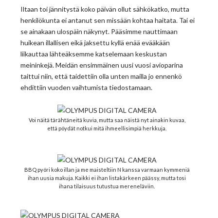
Iltaan toi jännitystä koko päivän ollut sähkökatko, mutta
henkilökunta ei antanut sen missään kohtaa haitata. Tai ei
se ainakaan ulospäin näkynyt. Pääsimme nauttimaan
huikean illallisen eikä jaksettu kyllä enää evääkään
liikauttaa lähteäksemme katselemaan keskustan
meininkejä. Meidän ensimmäinen uusi vuosi avioparina
taittui niin, että taidettiin olla unten mailla jo ennenkö
ehdittiin vuoden vaihtumista tiedostamaan.
Voi näitä tärähtäneitä kuvia, mutta saa näistä nyt ainakin kuvaa,
että pöydät notkui mitä ihmeellisimpiä herkkuja.
BBQ pyöri koko illan ja me maisteltiin N kanssa varmaan kymmeniä
ihan uusia makuja. Kaikki ei ihan listakärkeen päässy, mutta tosi
ihana tilaisuus tutustua mereneläviin.