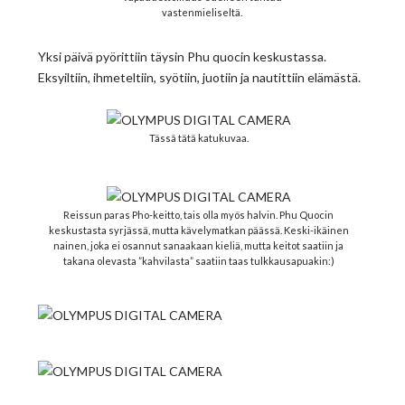
vastenmieliseltä.
Yksi päivä pyörittiin täysin Phu quocin keskustassa.
Eksyiltiin, ihmeteltiin, syötiin, juotiin ja nautittiin elämästä.
Tässä tätä katukuvaa.
Reissun paras Pho-keitto, tais olla myös halvin. Phu Quocin
keskustasta syrjässä, mutta kävelymatkan päässä. Keski-ikäinen
nainen, joka ei osannut sanaakaan kieliä, mutta keitot saatiin ja
takana olevasta ”kahvilasta” saatiin taas tulkkausapuakin:)