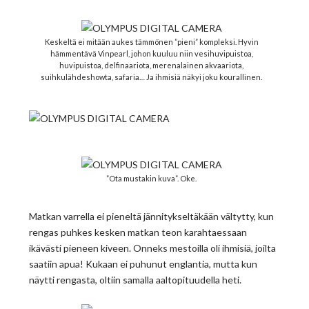
Keskeltä ei mitään aukes tämmönen ”pieni” kompleksi. Hyvin
hämmentävä Vinpearl, johon kuuluu niin vesihuvipuistoa,
huvipuistoa, delfinaariota, merenalainen akvaariota,
suihkulähdeshowta, safaria… Ja ihmisiä näkyi joku kourallinen.
”Ota mustakin kuva”. Oke.
Matkan varrella ei pieneltä jännitykseltäkään vältytty, kun
rengas puhkes kesken matkan teon karahtaessaan
ikävästi pieneen kiveen. Onneks mestoilla oli ihmisiä, joilta
saatiin apua! Kukaan ei puhunut englantia, mutta kun
näytti rengasta, oltiin samalla aaltopituudella heti.