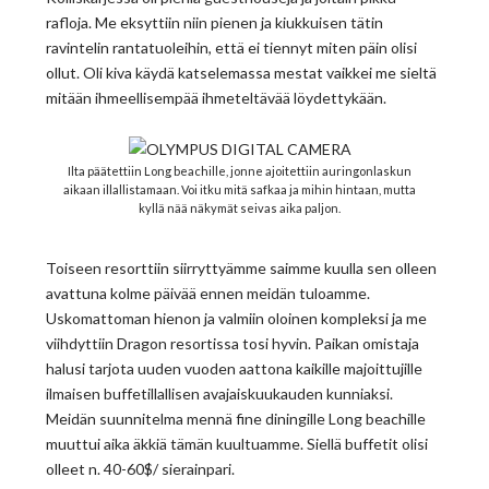
rafloja. Me eksyttiin niin pienen ja kiukkuisen tätin
ravintelin rantatuoleihin, että ei tiennyt miten päin olisi
ollut. Oli kiva käydä katselemassa mestat vaikkei me sieltä
mitään ihmeellisempää ihmeteltävää löydettykään.
Ilta päätettiin Long beachille, jonne ajoitettiin auringonlaskun
aikaan illallistamaan. Voi itku mitä safkaa ja mihin hintaan, mutta
kyllä nää näkymät seivas aika paljon.
Toiseen resorttiin siirryttyämme saimme kuulla sen olleen
avattuna kolme päivää ennen meidän tuloamme.
Uskomattoman hienon ja valmiin oloinen kompleksi ja me
viihdyttiin Dragon resortissa tosi hyvin. Paikan omistaja
halusi tarjota uuden vuoden aattona kaikille majoittujille
ilmaisen buffetillallisen avajaiskuukauden kunniaksi.
Meidän suunnitelma mennä fine diningille Long beachille
muuttui aika äkkiä tämän kuultuamme. Siellä buffetit olisi
olleet n. 40-60$/ sierainpari.