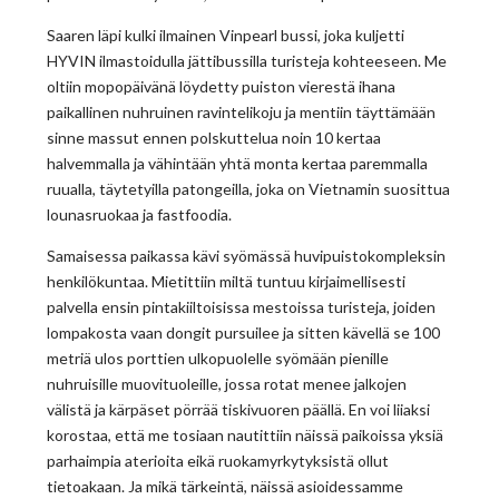
Saaren läpi kulki ilmainen Vinpearl bussi, joka kuljetti
HYVIN ilmastoidulla jättibussilla turisteja kohteeseen. Me
oltiin mopopäivänä löydetty puiston vierestä ihana
paikallinen nuhruinen ravintelikoju ja mentiin täyttämään
sinne massut ennen polskuttelua noin 10 kertaa
halvemmalla ja vähintään yhtä monta kertaa paremmalla
ruualla, täytetyilla patongeilla, joka on Vietnamin suosittua
lounasruokaa ja fastfoodia.
Samaisessa paikassa kävi syömässä huvipuistokompleksin
henkilökuntaa. Mietittiin miltä tuntuu kirjaimellisesti
palvella ensin pintakiiltoisissa mestoissa turisteja, joiden
lompakosta vaan dongit pursuilee ja sitten kävellä se 100
metriä ulos porttien ulkopuolelle syömään pienille
nuhruisille muovituoleille, jossa rotat menee jalkojen
välistä ja kärpäset pörrää tiskivuoren päällä. En voi liiaksi
korostaa, että me tosiaan nautittiin näissä paikoissa yksiä
parhaimpia aterioita eikä ruokamyrkytyksistä ollut
tietoakaan. Ja mikä tärkeintä, näissä asioidessamme