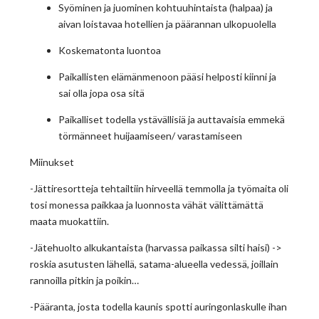
Syöminen ja juominen kohtuuhintaista (halpaa) ja
aivan loistavaa hotellien ja päärannan ulkopuolella
Koskematonta luontoa
Paikallisten elämänmenoon pääsi helposti kiinni ja
sai olla jopa osa sitä
Paikalliset todella ystävällisiä ja auttavaisia emmekä
törmänneet huijaamiseen/ varastamiseen
Miinukset
-Jättiresortteja tehtailtiin hirveellä temmolla ja työmaita oli
tosi monessa paikkaa ja luonnosta vähät välittämättä
maata muokattiin.
-Jätehuolto alkukantaista (harvassa paikassa silti haisi) ->
roskia asutusten lähellä, satama-alueella vedessä, joillain
rannoilla pitkin ja poikin…
-Pääranta, josta todella kaunis spotti auringonlaskulle ihan