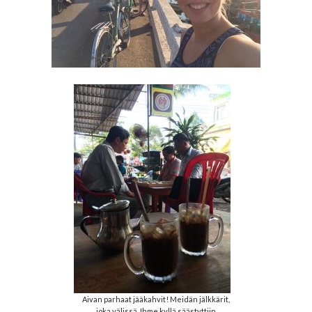
Aivan parhaat jääkahvit! Meidän jälkkärit,
joka välissä. Ihme kyllä säästyttiin