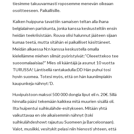
tiesimme takuuvarmasti roposemme menevän oikeaan
osoitteeseen. Paikallisille.
Kaiken huippuna tavattiin samaisen teltan alla ihana
belgialainen pariskunta, jonka kanssa keskusteltiin ensin
heidän teekriisistään. Rouva olisi halunnut jääteen sijaan
kumaa teetä, mutta sitähän ei paikalliset käsittäneet.
Meidän alkaessa N:n kanssa keskustella omalla
kielellämme miehen silmät pyöristyivät:”Oleeettekoo tee
suooomalaaisiaa?” Mies oli kääntäjä ja asunut 10 vuotta
TURUSSA! Läntisellä rantakadulla:DD Hän puhui tosi
hyvin suomea. Totesi myös, että on hän kauniimpiakin
kaupunkeja nähnyt:’D.
Huvipuistoon maksoi 500 000 dongia liput eli n. 20€. Sillä
hinnalla pääsi tekemään kaikkea mitä muurien sisällä oli.
Ilta huipentui suihkulähde-esitykseen. Mitään yhtä
vaikuttavaa en ole aikaisemmin nähnyt (toki
suihkulähdeshowt rajautuu Suomeen ja Barceloonaan).
Valot, musiikki, vesitykit pelasi niin hienosti yhteen, että