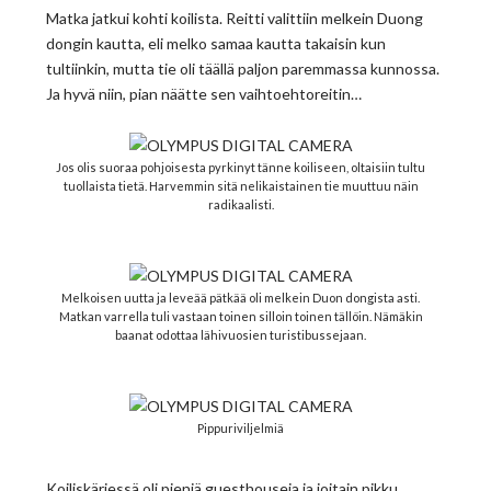
Matka jatkui kohti koilista. Reitti valittiin melkein Duong
dongin kautta, eli melko samaa kautta takaisin kun
tultiinkin, mutta tie oli täällä paljon paremmassa kunnossa.
Ja hyvä niin, pian näätte sen vaihtoehtoreitin…
Jos olis suoraa pohjoisesta pyrkinyt tänne koiliseen, oltaisiin tultu
tuollaista tietä. Harvemmin sitä nelikaistainen tie muuttuu näin
radikaalisti.
Melkoisen uutta ja leveää pätkää oli melkein Duon dongista asti.
Matkan varrella tuli vastaan toinen silloin toinen tällöin. Nämäkin
baanat odottaa lähivuosien turistibussejaan.
Pippuriviljelmiä
Koiliskärjessä oli pieniä guesthouseja ja joitain pikku