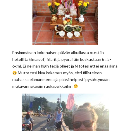
Ensimmäisen kokonaisen päivän alkuillasta otettiin
hotellilta (ilmaiset) fillarit ja pyöräiltiin keskustaan (n. 5-
6km). Ei ne ihan high teciä olleet ja N totes ettei enää ikinä
Mutta tosi kiva kokemus myös, ehti fiilisteleen
rauhassa elämänmenoa ja pääsi helposti pysähtymään
mukavannäkösiin ruokapaikkoihin