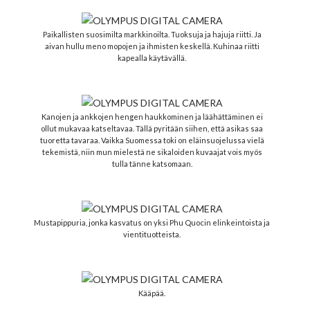
Paikallisten suosimilta markkinoilta. Tuoksuja ja hajuja riitti. Ja
aivan hullu meno mopojen ja ihmisten keskellä. Kuhinaa riitti
kapealla käytävällä.
Kanojen ja ankkojen hengen haukkominen ja läähättäminen ei
ollut mukavaa katseltavaa. Tällä pyritään siihen, että asikas saa
tuoretta tavaraa. Vaikka Suomessa toki on eläinsuojelussa vielä
tekemistä, niin mun mielestä ne sikaloiden kuvaajat vois myös
tulla tänne katsomaan.
Mustapippuria, jonka kasvatus on yksi Phu Quocin elinkeintoista ja
vientituotteista.
Kääpää.