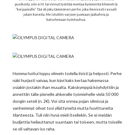
pusikosta, niin ei N: tarvinnut työntää montaa kymmentä kilometriä
”korjaamolle”. Tää oli joku tämmönen perhe, joka ilmeisesti rassaili
jotain koneita. Me istuttiin varjoon juomaan jääkahvia ja
katselemaan työntouhua.
Homma hoitui loppu viimein todella iisisti ja helposti. Perhe
näki hurjasti vaivaa, kun kävi kaks kertaa hakemassa
osiakin jostakin ihan muualta. Kakskymppiä köyhdyttiin ja
annettiin tälle pienelle ahkeralle työmiehelle vielä 50 000
dongin seteli (n. 2€). Voi sitä onnea pojan silmissä ja
vanhemmat olivat tosi yllättyneitä mutta huvittuneita
tilanteesta. Tuli niin hyvä mieli itsellekin. Se ei meidän
budjettia heilauttanut suuntaan tai toiseen, mutta toiselle
se oli valtavan iso raha.