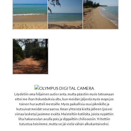
Löydetiin oma hiljainen autio ranta, mutta päästiin myös toteamaan
ettei me ihan Kolumbuksia oltu, kun meidän jäljestä myös mopo jos
toinen hurautteli mestoille. Myös paikallisia osui piknikille ja
kutsuivat meidät seuraansa. Ilman yhteistä kieltä jälleen (jossei
viinaa lasketa) jaoimme eväitä. Maisteltiin kotiloita, joista nypättiin
liha hakaneulan avulla pois ja dippailtiin chilisoosiin. Yritettiin
tutustua toisiimme, mutta se jäi vielä vähän alkukantaiseksi.