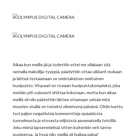
Aikaa kun meille jäi ja todettiin ettei me ollakaan sitä
rannalla makoilija-tyyppiä, päädyttiin ottaa uikkarit mukaan
ja lähteä testaamaan se omintakeisen omituinen
huvipuisto. Vinpearl on tosiaan huvipuistokompleksi, joka
meidän piti sulavasti ohittaa kokonaan, mutta kun aikaa
meillä oli niin päätettiin lähtee ottamaan selvää mitä
muurien sisällä on toiseksi viimeisenä päivänä. Oltiin luettu
tosi paljon negatiivisia kommentteja epäaidosta
tunnelmasta ja etovasta miljööstä aavemaisella tvistillä.
Joku mietä lapsenmielisiä sitten kuitenkin veti tänne
puoleensa. Ja hyvä niin, meillä oli huikea päivä!