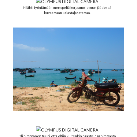
N lähti työntämään menopeliä korjaamolle mun jäädessä
kuvaamaan kalastajasatamaa.
Oli himppanen tuuri, että oltiin kuitenkin päästy jo pahimmasta