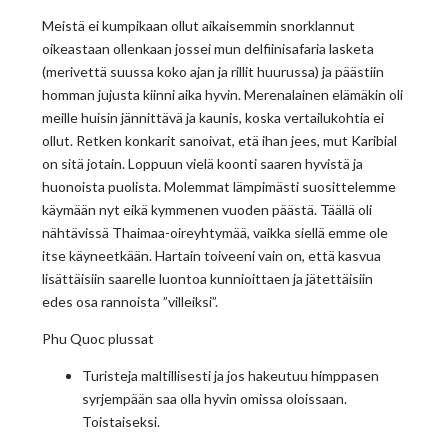
Meistä ei kumpikaan ollut aikaisemmin snorklannut
oikeastaan ollenkaan jossei mun delfiinisafaria lasketa
(merivettä suussa koko ajan ja rillit huurussa) ja päästiin
homman jujusta kiinni aika hyvin. Merenalainen elämäkin oli
meille huisin jännittävä ja kaunis, koska vertailukohtia ei
ollut. Retken konkarit sanoivat, etä ihan jees, mut Karibial
on sitä jotain. Loppuun vielä koonti saaren hyvistä ja
huonoista puolista. Molemmat lämpimästi suosittelemme
käymään nyt eikä kymmenen vuoden päästä. Täällä oli
nähtävissä Thaimaa-oireyhtymää, vaikka siellä emme ole
itse käyneetkään. Hartain toiveeni vain on, että kasvua
lisättäisiin saarelle luontoa kunnioittaen ja jätettäisiin
edes osa rannoista ”villeiksi”.
Phu Quoc plussat
Turisteja maltillisesti ja jos hakeutuu himppasen
syrjempään saa olla hyvin omissa oloissaan.
Toistaiseksi.