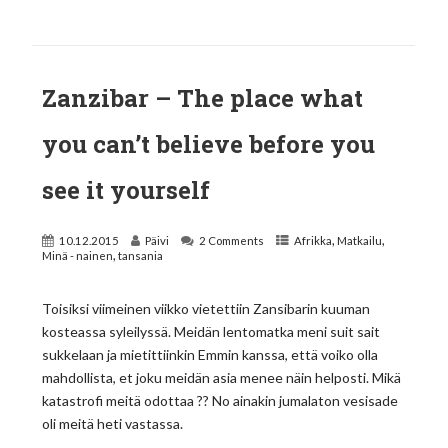
Zanzibar – The place what
you can’t believe before you
see it yourself
,
,
10.12.2015
Päivi
2 Comments
Afrikka
Matkailu
,
Minä - nainen
tansania
Toisiksi viimeinen viikko vietettiin Zansibarin kuuman
kosteassa syleilyssä. Meidän lentomatka meni suit sait
sukkelaan ja mietittiinkin Emmin kanssa, että voiko olla
mahdollista, et joku meidän asia menee näin helposti. Mikä
katastrofi meitä odottaa ?? No ainakin jumalaton vesisade
oli meitä heti vastassa.