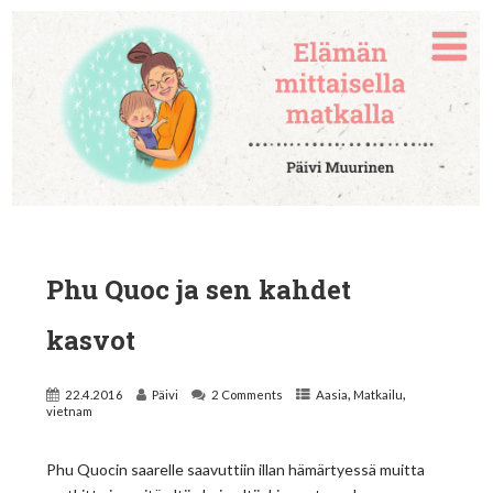
Phu Quoc ja sen kahdet
kasvot
,
,
22.4.2016
Päivi
2 Comments
Aasia
Matkailu
vietnam
Phu Quocin saarelle saavuttiin illan hämärtyessä muitta