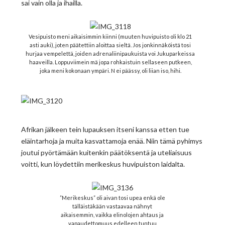
sai vain olla ja ihailla.
Vesipuisto meni aikaisimmin kiinni (muuten huvipuisto oli klo 21
asti auki), joten päätettiin aloittaa sieltä. Jos jonkinnäköistä tosi
hurjaa vempelettä, joiden adrenaliinipaukuista voi Jukuparkeissa
haaveilla. Loppuviimein mä jopa rohkaistuin sellaseen putkeen,
joka meni kokonaan ympäri. N ei päässy, oli liian iso, hihi.
Afrikan jälkeen tein lupauksen itseni kanssa etten tue
eläintarhoja ja muita kasvattamoja enää. Niin tämä pyhimys
joutui pyörtämään kuitenkin päätöksentä ja uteliaisuus
voitti, kun löydettiin merikeskus huvipuiston laidalta.
”Merikeskus” oli aivan tosi upea enkä ole
tälläistäkään vastaavaa nähnyt
aikaisemmin, vaikka elinolojen ahtaus ja
vapaudettomuus edelleen tuntuu