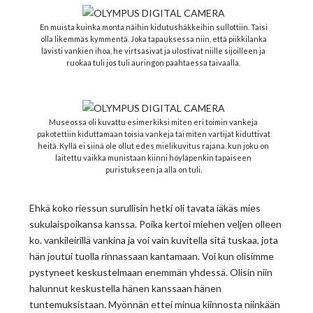
En muista kuinka monta näihin kidutushäkkeihin sullottiin. Taisi
olla likemmäs kymmentä. Joka tapauksessa niin, että piikkilanka
lävisti vankien ihoa, he virtsasivat ja ulostivat niille sijoilleen ja
ruokaa tuli jos tuli auringon paahtaessa taivaalla.
Museossa oli kuvattu esimerkiksi miten eri toimin vankeja
pakotettiin kiduttamaan toisia vankeja tai miten vartijat kiduttivat
heitä. Kyllä ei siinä ole ollut edes mielikuvitus rajana, kun joku on
laitettu vaikka munistaan kiinni höyläpenkin tapaiseen
puristukseen ja alla on tuli.
Ehkä koko riessun surullisin hetki oli tavata iäkäs mies
sukulaispoikansa kanssa. Poika kertoi miehen veljen olleen
ko. vankileirillä vankina ja voi vain kuvitella sitä tuskaa, jota
hän joutui tuolla rinnassaan kantamaan. Voi kun olisimme
pystyneet keskustelmaan enemmän yhdessä. Olisin niin
halunnut keskustella hänen kanssaan hänen
tuntemuksistaan. Myönnän ettei minua kiinnosta niinkään