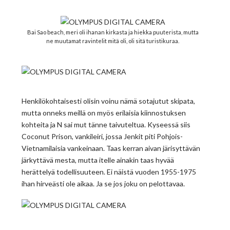
Bai Sao beach, meri oli ihanan kirkasta ja hiekka puuterista, mutta
ne muutamat ravintelit mitä oli, oli sitä turistikuraa.
Henkilökohtaisesti olisin voinu nämä sotajutut skipata,
mutta onneks meillä on myös erilaisia kiinnostuksen
kohteita ja N sai mut tänne taivuteltua. Kyseessä siis
Coconut Prison, vankileiri, jossa Jenkit piti Pohjois-
Vietnamilaisia vankeinaan. Taas kerran aivan järisyttävän
järkyttävä mesta, mutta itelle ainakin taas hyvää
herättelyä todellisuuteen. Ei näistä vuoden 1955-1975
ihan hirveästi ole aikaa. Ja se jos joku on pelottavaa.