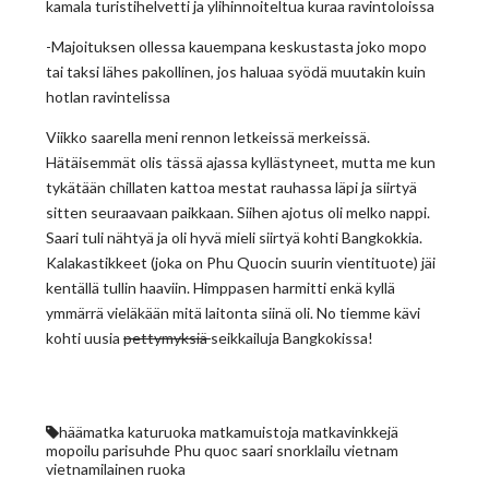
kamala turistihelvetti ja ylihinnoiteltua kuraa ravintoloissa
-Majoituksen ollessa kauempana keskustasta joko mopo
tai taksi lähes pakollinen, jos haluaa syödä muutakin kuin
hotlan ravintelissa
Viikko saarella meni rennon letkeissä merkeissä.
Hätäisemmät olis tässä ajassa kyllästyneet, mutta me kun
tykätään chillaten kattoa mestat rauhassa läpi ja siirtyä
sitten seuraavaan paikkaan. Siihen ajotus oli melko nappi.
Saari tuli nähtyä ja oli hyvä mieli siirtyä kohti Bangkokkia.
Kalakastikkeet (joka on Phu Quocin suurin vientituote) jäi
kentällä tullin haaviin. Himppasen harmitti enkä kyllä
ymmärrä vieläkään mitä laitonta siinä oli. No tiemme kävi
kohti uusia
pettymyksiä
seikkailuja Bangkokissa!
häämatka
katuruoka
matkamuistoja
matkavinkkejä
mopoilu
parisuhde
Phu quoc
saari
snorklailu
vietnam
vietnamilainen ruoka