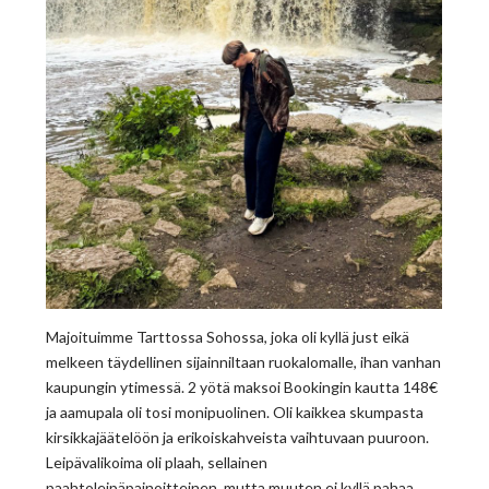
Majoituimme Tarttossa Sohossa, joka oli kyllä just eikä
melkeen täydellinen sijainniltaan ruokalomalle, ihan vanhan
kaupungin ytimessä. 2 yötä maksoi Bookingin kautta 148€
ja aamupala oli tosi monipuolinen. Oli kaikkea skumpasta
kirsikkajäätelöön ja erikoiskahveista vaihtuvaan puuroon.
Leipävalikoima oli plaah, sellainen
paahtoleipäpainoitteinen, mutta muuten ei kyllä pahaa