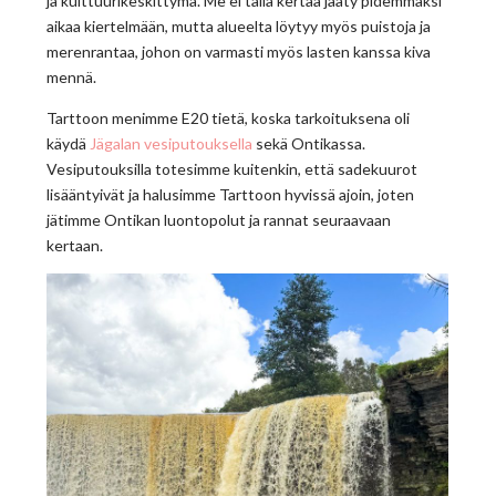
ja kulttuurikeskittymä. Me ei tällä kertaa jääty pidemmäksi
aikaa kiertelmään, mutta alueelta löytyy myös puistoja ja
merenrantaa, johon on varmasti myös lasten kanssa kiva
mennä.
Tarttoon menimme E20 tietä, koska tarkoituksena oli
käydä
Jägalan vesiputouksella
sekä Ontikassa.
Vesiputouksilla totesimme kuitenkin, että sadekuurot
lisääntyivät ja halusimme Tarttoon hyvissä ajoin, joten
jätimme Ontikan luontopolut ja rannat seuraavaan
kertaan.