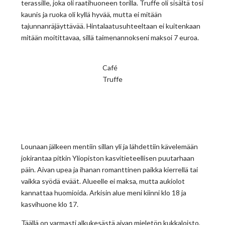
terassille, joka oli raatihuoneen torilla. Truffe oli sisältä tosi
kaunis ja ruoka oli kyllä hyvää, mutta ei mitään
tajunnanräjäyttävää. Hintalaatusuhteeltaan ei kuitenkaan
mitään moitittavaa, sillä taimenannokseni maksoi 7 euroa.
Café
Truffe
Lounaan jälkeen mentiin sillan yli ja lähdettiin kävelemään
jokirantaa pitkin Yliopiston kasvitieteellisen puutarhaan
päin. Aivan upea ja ihanan romanttinen paikka kierrellä tai
vaikka syödä eväät. Alueelle ei maksa, mutta aukiolot
kannattaa huomioida. Arkisin alue meni kiinni klo 18 ja
kasvihuone klo 17.
Täällä on varmasti alkukesästä aivan mieletön kukkaloisto,