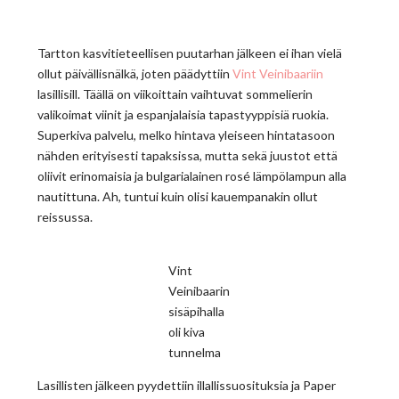
Tartton kasvitieteellisen puutarhan jälkeen ei ihan vielä
ollut päivällisnälkä, joten päädyttiin
Vint Veinibaariin
lasillisill. Täällä on viikoittain vaihtuvat sommelierin
valikoimat viinit ja espanjalaisia tapastyyppisiä ruokia.
Superkiva palvelu, melko hintava yleiseen hintatasoon
nähden erityisesti tapaksissa, mutta sekä juustot että
oliivit erinomaisia ja bulgarialainen rosé lämpölampun alla
nautittuna. Ah, tuntui kuin olisi kauempanakin ollut
reissussa.
Vint
Veinibaarin
sisäpihalla
oli kiva
tunnelma
Lasillisten jälkeen pyydettiin illallissuosituksia ja Paper