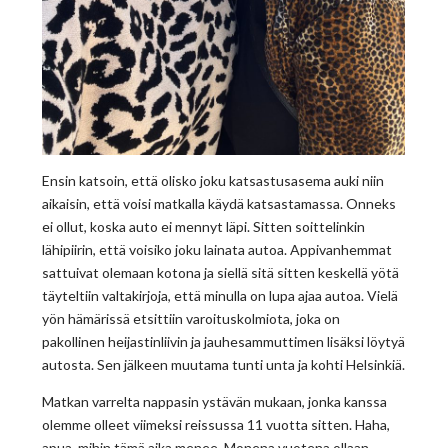
Ensin katsoin, että olisko joku katsastusasema auki niin
aikaisin, että voisi matkalla käydä katsastamassa. Onneks
ei ollut, koska auto ei mennyt läpi. Sitten soittelinkin
lähipiirin, että voisiko joku lainata autoa. Appivanhemmat
sattuivat olemaan kotona ja siellä sitä sitten keskellä yötä
täyteltiin valtakirjoja, että minulla on lupa ajaa autoa. Vielä
yön hämärissä etsittiin varoituskolmiota, joka on
pakollinen heijastinliivin ja jauhesammuttimen lisäksi löytyä
autosta. Sen jälkeen muutama tunti unta ja kohti Helsinkiä.
Matkan varrelta nappasin ystävän mukaan, jonka kanssa
olemme olleet viimeksi reissussa 11 vuotta sitten. Haha,
apua, mihin tämä aika menee. Monena vuotena ollaan