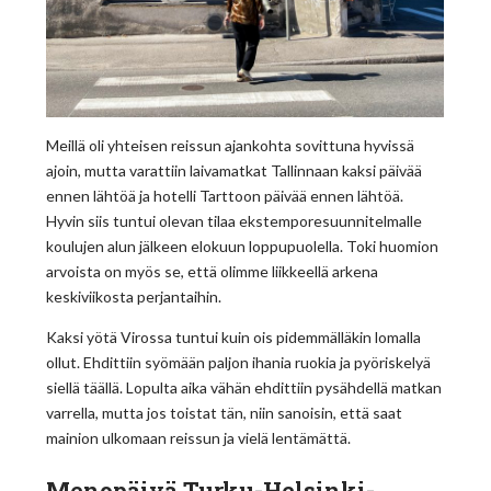
Meillä oli yhteisen reissun ajankohta sovittuna hyvissä
ajoin, mutta varattiin laivamatkat Tallinnaan kaksi päivää
ennen lähtöä ja hotelli Tarttoon päivää ennen lähtöä.
Hyvin siis tuntui olevan tilaa ekstemporesuunnitelmalle
koulujen alun jälkeen elokuun loppupuolella. Toki huomion
arvoista on myös se, että olimme liikkeellä arkena
keskiviikosta perjantaihin.
Kaksi yötä Virossa tuntui kuin ois pidemmälläkin lomalla
ollut. Ehdittiin syömään paljon ihania ruokia ja pyöriskelyä
siellä täällä. Lopulta aika vähän ehdittiin pysähdellä matkan
varrella, mutta jos toistat tän, niin sanoisin, että saat
mainion ulkomaan reissun ja vielä lentämättä.
Menopäivä Turku-Helsinki-