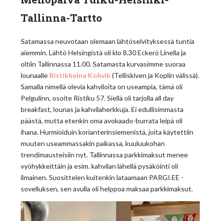
Tallinna-Tartto
Satamassa neuvotaan olemaan lähtöselvityksessä tuntia
aiemmin. Lähtö Helsingistä oli klo 8.30 Eckerö Linella ja
oltiin Tallinnassa 11.00. Satamasta kurvasimme suoraa
lounaalle
Ristikheina Kohvik
(Telliskiven ja Koplin välissä).
Samalla nimellä olevia kahviloita on useampia, tämä oli
Pelgulinn, osoite Ristiku 57. Siellä oli tarjolla all day
breakfast, lounas ja kahvilaherkkuja. Ei edullisimmasta
päästä, mutta etenkin oma avokaado-burrata leipä oli
ihana. Hurmioiduin korianterinsiemenistä, joita käytettiin
muuten useammassakin paikassa, kuuluukohan
trendimausteisiin nyt. Tallinnassa parkkimaksut menee
vyöhykkeittäin ja esim. kahvilan lähellä pysäköinti oli
ilmainen. Suosittelen kuitenkin lataamaan PARGI.EE -
sovelluksen, sen avulla oli helppoa maksaa parkkimaksut.