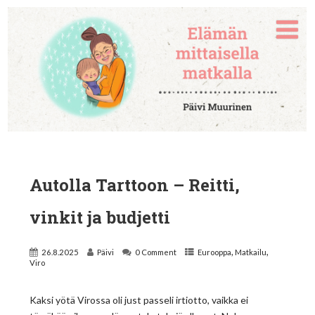
Autolla Tarttoon – Reitti,
vinkit ja budjetti
,
,
26.8.2025
Päivi
0 Comment
Eurooppa
Matkailu
Viro
Kaksi yötä Virossa oli just passeli irtiotto, vaikka ei