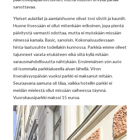
sanottavaa.
Yleiset aulatilat ja aamiaishuone olivat tosi siistit ja kauniit.
Huone itsessään ei ollut mitenkään erikoinen, jopa pientä
päivitystä varmasti odottaa, mutta ei myöskään missään
nimessä kamala. Basic, sanoisin. Kokonaisuudessaan
hinta-laatusuhte todellakin kunnossa. Parkkia emme olleet
tajunneet varata etukäteen eikä siitä kyllä mitään
varausmahdollisuutta nähtykään. Ensimmäisen yön auto
oli isommalla parkkialueella aivan lähellä. Viron
itsenäisyyspäivän vuoksi parkki ei maksanut mitään.
Seuraavana aamuna oli tilaa, vaikka hotellin parkki ei
meidän mielestä ollut missään vaiheessa täynnä.
Vuorokausiparkki maksoi 15 euroa.