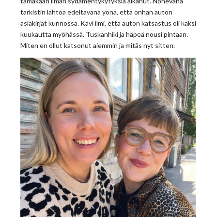
tämäkään ilman sydämentykytyksiä alkanut. Nohevana
tarkistin lähtöä edeltävänä yönä, että onhan auton
asiakirjat kunnossa. Kävi ilmi, että auton katsastus oli kaksi
kuukautta myöhässä. Tuskanhiki ja häpeä nousi pintaan.
Miten en ollut katsonut aiemmin ja mitäs nyt sitten.