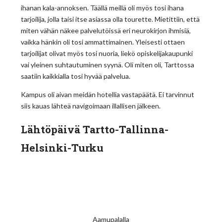
ihanan kala-annoksen. Täällä meillä oli myös tosi ihana
tarjoilija, jolla taisi itse asiassa olla tourette. Mietittiin, että
miten vähän näkee palvelutöissä eri neurokirjon ihmisiä,
vaikka hänkin oli tosi ammattimainen. Yleisesti ottaen
tarjoilijat olivat myös tosi nuoria, liekö opiskelijakaupunki
vai yleinen suhtautuminen syynä. Oli miten oli, Tarttossa
saatiin kaikkialla tosi hyvää palvelua.
Kampus oli aivan meidän hotellia vastapäätä. Ei tarvinnut
siis kauas lähteä navigoimaan illallisen jälkeen.
Lähtöpäivä Tartto-Tallinna-
Helsinki-Turku
Aamupalalla