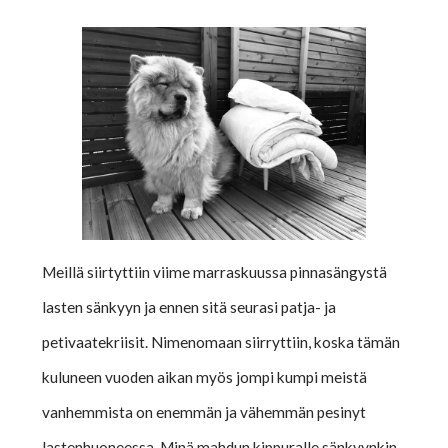
Meillä siirtyttiin viime marraskuussa pinnasängystä
lasten sänkyyn ja ennen sitä seurasi patja- ja
petivaatekriisit. Nimenomaan siirryttiin, koska tämän
kuluneen vuoden aikan myös jompi kumpi meistä
vanhemmista on enemmän ja vähemmän pesinyt
lastenhuoneessa. Minä mahdun kippuralle sänkyynkin