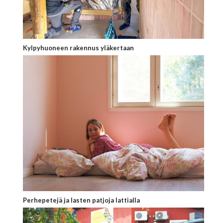
Kylpyhuoneen rakennus yläkertaan
Perhepetejä ja lasten patjoja lattialla