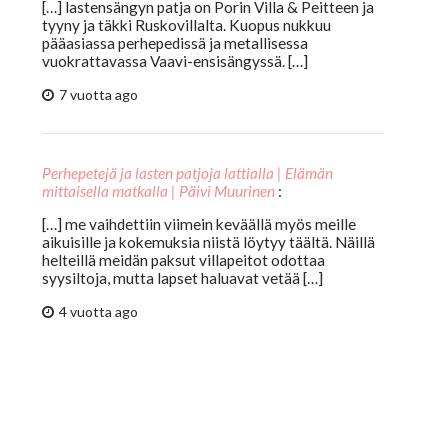
[…] lastensängyn patja on Porin Villa & Peitteen ja
tyyny ja täkki Ruskovillalta. Kuopus nukkuu
pääasiassa perhepedissä ja metallisessa
vuokrattavassa Vaavi-ensisängyssä. […]
7 vuotta ago
Perhepetejä ja lasten patjoja lattialla | Elämän
mittaisella matkalla | Päivi Muurinen
:
[…] me vaihdettiin viimein keväällä myös meille
aikuisille ja kokemuksia niistä löytyy täältä. Näillä
helteillä meidän paksut villapeitot odottaa
syysiltoja, mutta lapset haluavat vetää […]
4 vuotta ago