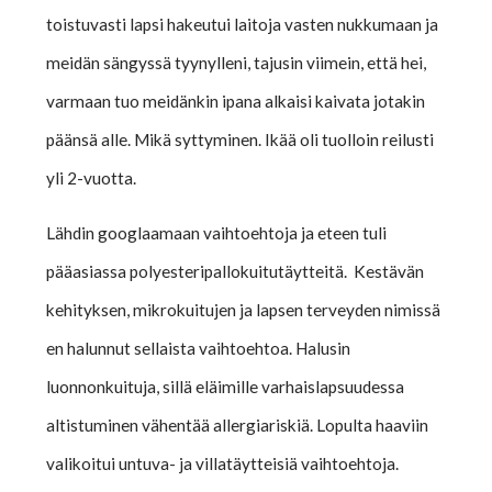
toistuvasti lapsi hakeutui laitoja vasten nukkumaan ja
meidän sängyssä tyynylleni, tajusin viimein, että hei,
varmaan tuo meidänkin ipana alkaisi kaivata jotakin
päänsä alle. Mikä syttyminen. Ikää oli tuolloin reilusti
yli 2-vuotta.
Lähdin googlaamaan vaihtoehtoja ja eteen tuli
pääasiassa polyesteripallokuitutäytteitä. Kestävän
kehityksen, mikrokuitujen ja lapsen terveyden nimissä
en halunnut sellaista vaihtoehtoa. Halusin
luonnonkuituja, sillä eläimille varhaislapsuudessa
altistuminen vähentää allergiariskiä. Lopulta haaviin
valikoitui untuva- ja villatäytteisiä vaihtoehtoja.