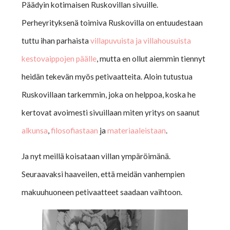
Päädyin kotimaisen Ruskovillan sivuille.
Perheyrityksenä toimiva Ruskovilla on entuudestaan
tuttu ihan parhaista
villapuvuista ja villahousuista
kestovaippojen päälle
, mutta en ollut aiemmin tiennyt
heidän tekevän myös petivaatteita. Aloin tutustua
Ruskovillaan tarkemmin, joka on helppoa, koska he
kertovat avoimesti sivuillaan miten yritys on saanut
alkunsa
,
filosofiastaan
ja
materiaaleistaan
.
Ja nyt meillä koisataan villan ympäröimänä.
Seuraavaksi haaveilen, että meidän vanhempien
makuuhuoneen petivaatteet saadaan vaihtoon.