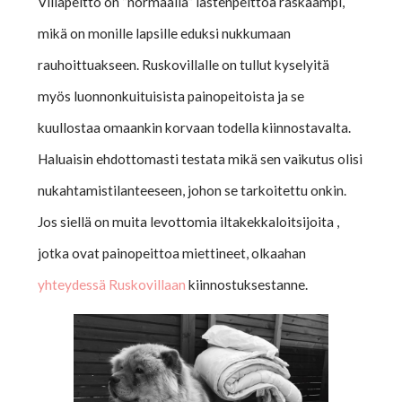
Villapeitto on ”normaalia” lastenpeittoa raskaampi,
mikä on monille lapsille eduksi nukkumaan
rauhoittuakseen. Ruskovillalle on tullut kyselyitä
myös luonnonkuituisista painopeitoista ja se
kuullostaa omaankin korvaan todella kiinnostavalta.
Haluaisin ehdottomasti testata mikä sen vaikutus olisi
nukahtamistilanteeseen, johon se tarkoitettu onkin.
Jos siellä on muita levottomia iltakekkaloitsijoita ,
jotka ovat painopeittoa miettineet, olkaahan
yhteydessä Ruskovillaan
kiinnostuksestanne.