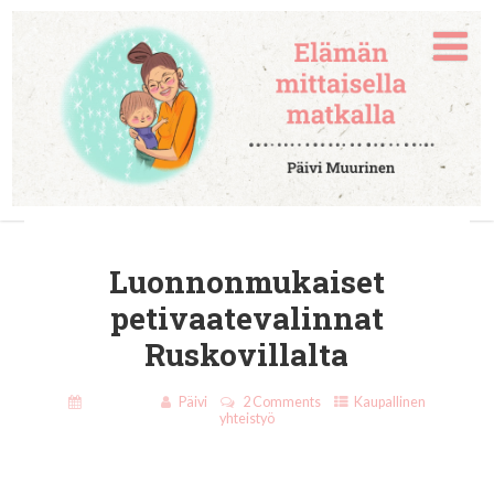
Luonnonmukaiset
petivaatevalinnat
Ruskovillalta
29.8.2019
Päivi
2 Comments
Kaupallinen
yhteistyö