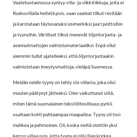
Vaatetuotannossa syntyy villa -ja silkkitilkkuja, joita ei
Ruskovillalla heitetä pois, vaan vaaleat tilkut revitään
ja karstataan täytevanuksi esimerkiksi juuri peittoihin
ja tyynyihin. Värilliset tilkut menevät öljyntorjunta- ja
asennutmattojen valmistumateriaaliksi. Enpä ollut
aiemmin tullut ajatelleeksi, että öljyntorjuntaakin
valmistetaan imeytysmattoja, vieläpä Suomessa.
Meidän neidin tyyny on tehty siis villasta, joka olisi
muuten päätynyt jätteeksi. Olen vaikuttunut siitä,
miten tämä suomalainen tekstiiliteollisuus pyrkii
osaltaan kohti puhtaampaa maapalloa. Tyyny oli tosi
muhkea ja pehmoinen. Oli, koska sieltä otettiin yksi
kerros villaa pois, jotta tyyny ei olisi liian korkea