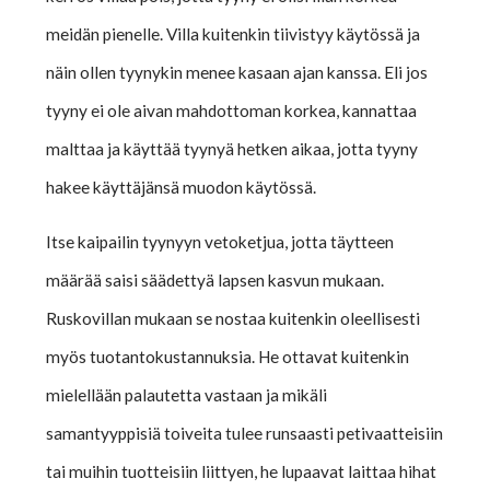
meidän pienelle. Villa kuitenkin tiivistyy käytössä ja
näin ollen tyynykin menee kasaan ajan kanssa. Eli jos
tyyny ei ole aivan mahdottoman korkea, kannattaa
malttaa ja käyttää tyynyä hetken aikaa, jotta tyyny
hakee käyttäjänsä muodon käytössä.
Itse kaipailin tyynyyn vetoketjua, jotta täytteen
määrää saisi säädettyä lapsen kasvun mukaan.
Ruskovillan mukaan se nostaa kuitenkin oleellisesti
myös tuotantokustannuksia. He ottavat kuitenkin
mielellään palautetta vastaan ja mikäli
samantyyppisiä toiveita tulee runsaasti petivaatteisiin
tai muihin tuotteisiin liittyen, he lupaavat laittaa hihat