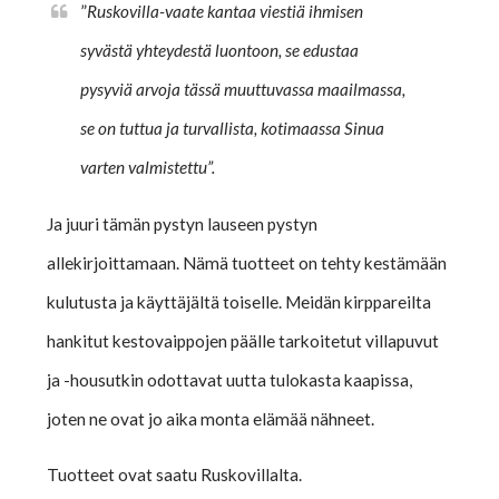
”
Ruskovilla-vaate kantaa viestiä ihmisen
syvästä yhteydestä luontoon, se edustaa
pysyviä arvoja tässä muuttuvassa maailmassa,
se on tuttua ja turvallista, kotimaassa Sinua
varten valmistettu”.
Ja juuri tämän pystyn lauseen pystyn
allekirjoittamaan. Nämä tuotteet on tehty kestämään
kulutusta ja käyttäjältä toiselle. Meidän kirppareilta
hankitut kestovaippojen päälle tarkoitetut villapuvut
ja -housutkin odottavat uutta tulokasta kaapissa,
joten ne ovat jo aika monta elämää nähneet.
Tuotteet ovat saatu Ruskovillalta.