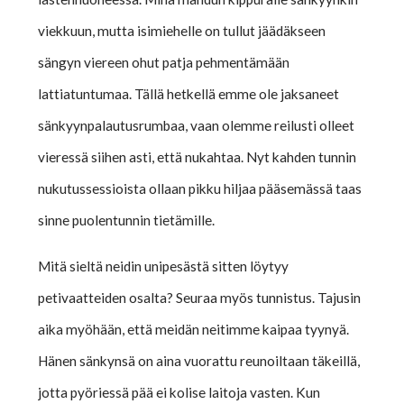
viekkuun, mutta isimiehelle on tullut jäädäkseen
sängyn viereen ohut patja pehmentämään
lattiatuntumaa. Tällä hetkellä emme ole jaksaneet
sänkyynpalautusrumbaa, vaan olemme reilusti olleet
vieressä siihen asti, että nukahtaa. Nyt kahden tunnin
nukutussessioista ollaan pikku hiljaa pääsemässä taas
sinne puolentunnin tietämille.
Mitä sieltä neidin unipesästä sitten löytyy
petivaatteiden osalta? Seuraa myös tunnistus. Tajusin
aika myöhään, että meidän neitimme kaipaa tyynyä.
Hänen sänkynsä on aina vuorattu reunoiltaan täkeillä,
jotta pyöriessä pää ei kolise laitoja vasten. Kun