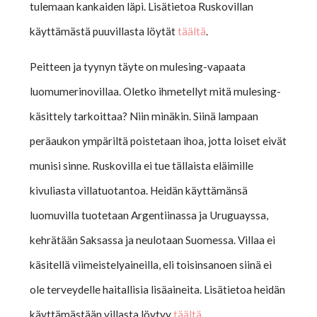
tulemaan kankaiden läpi. Lisätietoa Ruskovillan
käyttämästä puuvillasta löytät
täältä
.
Peitteen ja tyynyn täyte on mulesing-vapaata
luomumerinovillaa. Oletko ihmetellyt mitä mulesing-
käsittely tarkoittaa? Niin minäkin. Siinä lampaan
peräaukon ympäriltä poistetaan ihoa, jotta loiset eivät
munisi sinne. Ruskovilla ei tue tällaista eläimille
kivuliasta villatuotantoa. Heidän käyttämänsä
luomuvilla tuotetaan Argentiinassa ja Uruguayssa,
kehrätään Saksassa ja neulotaan Suomessa. Villaa ei
käsitellä viimeistelyaineilla, eli toisinsanoen siinä ei
ole terveydelle haitallisia lisäaineita. Lisätietoa heidän
käyttämästään villasta löytyy
täältä
.