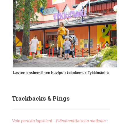
Lasten ensimmäinen huvipuistokokemus Tykkimäellä
Trackbacks & Pings
Vain parasta lapsilleni – Elämänmittaisella matkalla
: