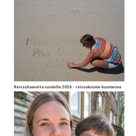
Reissuhaaveita vuodelle 2026 – reissukuume kuumenee