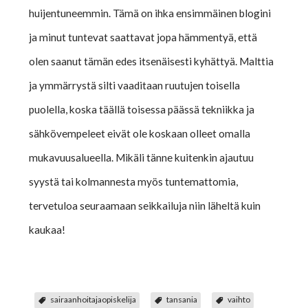
huijentuneemmin. Tämä on ihka ensimmäinen blogini
ja minut tuntevat saattavat jopa hämmentyä, että
olen saanut tämän edes itsenäisesti kyhättyä. Malttia
ja ymmärrystä silti vaaditaan ruutujen toisella
puolella, koska täällä toisessa päässä tekniikka ja
sähkövempeleet eivät ole koskaan olleet omalla
mukavuusalueella. Mikäli tänne kuitenkin ajautuu
syystä tai kolmannesta myös tuntemattomia,
tervetuloa seuraamaan seikkailuja niin läheltä kuin
kaukaa!
sairaanhoitajaopiskelija
tansania
vaihto