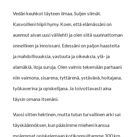
Vedän keuhkot täyteen ilmaa. Suljen silmät.
Kasvoilleni hiipii hymy. Koen, että elämässäni on
auennut aivan uusi välilehti ja olen siitä suunnattoman
onnellinen ja innoissani. Edessäni on paljon haasteita
ja mahdollisuuksia, vastuuta ja oikeuksia, ylä- ja
alamäkiä, iloja suruja. Olen valmis tekemään parhaani
niin vaimona, sisarena, tyttärenä, ystävänä, hoitajana,
työkaverina ja opiskelijana. Ja toivottavasti aina
täysin omana itsenäni.
Vuosi sitten hektinen, mutta tutun turvallinen arki sai
täyskäännöksen, kun pääsimme mieheni kanssa
molemmat opiskelemaan kotikonnuiltamme 300 km