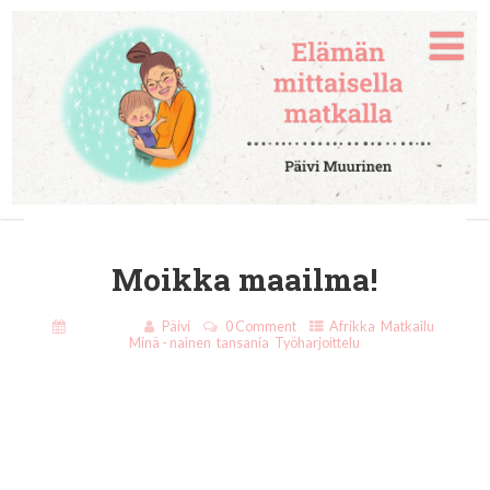
Moikka maailma!
20.8.2015
Päivi
0 Comment
Afrikka
,
Matkailu
,
Minä - nainen
,
tansania
,
Työharjoittelu