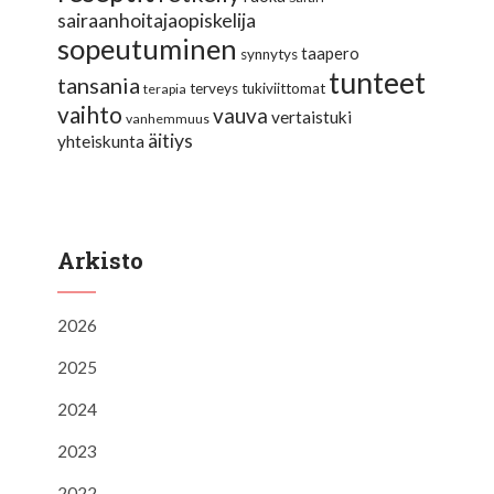
sairaanhoitajaopiskelija
sopeutuminen
taapero
synnytys
tunteet
tansania
terveys
tukiviittomat
terapia
vaihto
vauva
vertaistuki
vanhemmuus
äitiys
yhteiskunta
Arkisto
2026
2025
2024
2023
2022