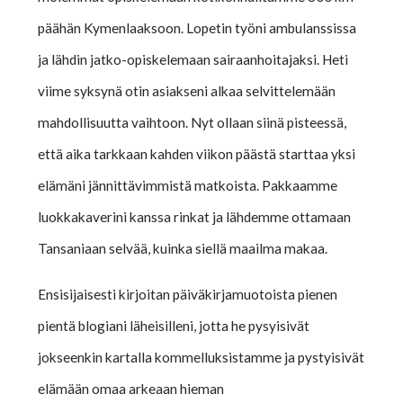
päähän Kymenlaaksoon. Lopetin työni ambulanssissa
ja lähdin jatko-opiskelemaan sairaanhoitajaksi. Heti
viime syksynä otin asiakseni alkaa selvittelemään
mahdollisuutta vaihtoon. Nyt ollaan siinä pisteessä,
että aika tarkkaan kahden viikon päästä starttaa yksi
elämäni jännittävimmistä matkoista. Pakkaamme
luokkakaverini kanssa rinkat ja lähdemme ottamaan
Tansaniaan selvää, kuinka siellä maailma makaa.
Ensisijaisesti kirjoitan päiväkirjamuotoista pienen
pientä blogiani läheisilleni, jotta he pysyisivät
jokseenkin kartalla kommelluksistamme ja pystyisivät
elämään omaa arkeaan hieman