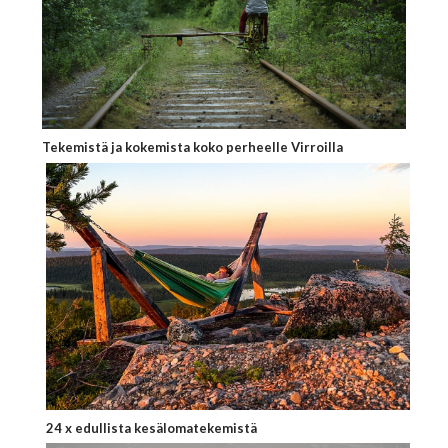
Tekemistä ja kokemista koko perheelle Virroilla
24 x edullista kesälomatekemistä