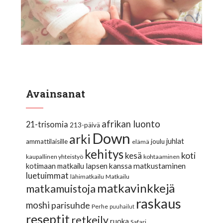
Avainsanat
afrikan luonto
21-trisomia
213-päivä
Down
arki
juhlat
ammattilaisille
joulu
elämä
kehitys
koti
kesä
kaupallinen yhteistyö
kohtaaminen
lapsen kanssa matkustaminen
kotimaan matkailu
luetuimmat
lähimatkailu
Matkailu
matkavinkkejä
matkamuistoja
raskaus
moshi
parisuhde
Perhe
puuhailut
reseptit
retkeily
ruoka
Safari