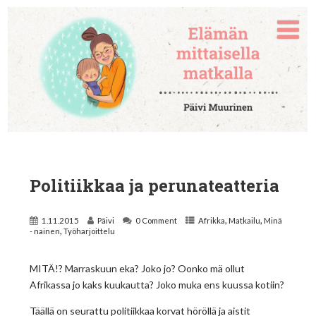
Politiikkaa ja perunateatteria
,
,
1.11.2015
Päivi
0 Comment
Afrikka
Matkailu
Minä
,
- nainen
Työharjoittelu
MITÄ!? Marraskuun eka? Joko jo? Oonko mä ollut
Afrikassa jo kaks kuukautta? Joko muka ens kuussa kotiin?
Täällä on seurattu politiikkaa korvat höröllä ja aistit