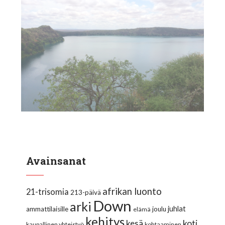
Avainsanat
afrikan luonto
21-trisomia
213-päivä
Down
arki
juhlat
ammattilaisille
joulu
elämä
kehitys
koti
kesä
kaupallinen yhteistyö
kohtaaminen