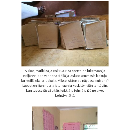
Äikkää, matikkaa ja enkkua. Nää opettelee lukemaan jo
neljän/viiden vanhana täällä ja laskee semmosia laskuja
ku meillä ekalla luokalla. Miksei sitten se näyt osaamisena?
Lapset on liian nuoria istumaan ja keskittymään tehtäviin,
kun tuossa iässä pitäis leikkiä ja telmiä ja jää ne aivot
kehittymättä.