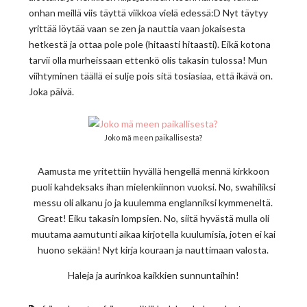
onhan meillä viis täyttä viikkoa vielä edessä:D Nyt täytyy
yrittää löytää vaan se zen ja nauttia vaan jokaisesta
hetkestä ja ottaa pole pole (hitaasti hitaasti). Eikä kotona
tarvii olla murheissaan ettenkö olis takasin tulossa! Mun
viihtyminen täällä ei sulje pois sitä tosiasiaa, että ikävä on.
Joka päivä.
Joko mä meen paikallisesta?
Aamusta me yritettiin hyvällä hengellä mennä kirkkoon
puoli kahdeksaks ihan mielenkiinnon vuoksi. No, swahiliksi
messu oli alkanu jo ja kuulemma englanniksi kymmeneltä.
Great! Eiku takasin lompsien. No, siitä hyvästä mulla oli
muutama aamutunti aikaa kirjotella kuulumisia, joten ei kai
huono sekään! Nyt kirja kouraan ja nauttimaan valosta.
Haleja ja aurinkoa kaikkien sunnuntaihin!