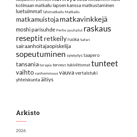
lapsen kanssa matkustaminen
kotimaan matkailu
luetuimmat
lähimatkailu
Matkailu
matkavinkkejä
matkamuistoja
raskaus
moshi
parisuhde
Perhe
puuhailut
reseptit
retkeily
ruoka
Safari
sairaanhoitajaopiskelija
sopeutuminen
taapero
synnytys
tunteet
tansania
terveys
tukiviittomat
terapia
vaihto
vauva
vertaistuki
vanhemmuus
äitiys
yhteiskunta
Arkisto
2026