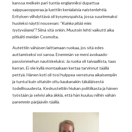
kanssa melkein pari tuntia englanniksi dupattua
saippuaoopperaa ja luettiin kenialaisia naistenlehtiä.
Erityisen viihdyttävä oli kysymyspalsta, jossa suurimmaksi
huoleksi näytti nousevan: ”
Kuinka pitää mies
tyytyväisenä”?
Siinä sitä onkin. Muutoin lehti vaikutti aika
pitkälti meidän Cosmolta.
Autettiin vähäsen laittamaan ruokaa, jos sitä edes
auttamiseksi voi sanoa. Enemmän se meni avokaado-
passionmehun nautiskeluksi. Ja ruoka oli taivaallista, taas
kerran. Ei ole kyllä montaakaan kertaa tarvinnut täällä
pettyä. Hänen koti oli tosi hulppea verratuna aikaisempiin
ja tuntui kuin oltaisiin oltu kaukanakin täkäläisestä
todellisuudesta. Keskusteltiin hiukan politiikasta ja hänen
työstään ja selvisi aika äkkiä, että hän kuuluu niihin vähän
paremmin pärjääviin täällä.