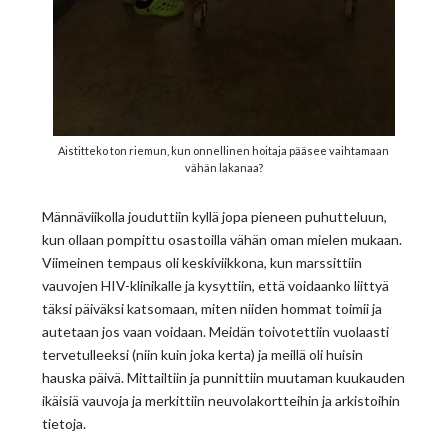
Aistitteko ton riemun, kun onnellinen hoitaja pääsee vaihtamaan
vähän lakanaa?
Männäviikolla jouduttiin kyllä jopa pieneen puhutteluun,
kun ollaan pompittu osastoilla vähän oman mielen mukaan.
Viimeinen tempaus oli keskiviikkona, kun marssittiin
vauvojen HIV-klinikalle ja kysyttiin, että voidaanko liittyä
täksi päiväksi katsomaan, miten niiden hommat toimii ja
autetaan jos vaan voidaan. Meidän toivotettiin vuolaasti
tervetulleeksi (niin kuin joka kerta) ja meillä oli huisin
hauska päivä. Mittailtiin ja punnittiin muutaman kuukauden
ikäisiä vauvoja ja merkittiin neuvolakortteihin ja arkistoihin
tietoja.