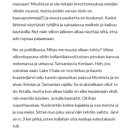
nopsaan! Moshissa ei ole mitään levottomuuksia meidän
silmiin osunut, mutta jonkin verran öisin on
kaasupommeja(?) ja muuta pauketta on kuulunut. Kadut
lähinnä näyttävät tyhjiltä ja sairaalassa melkein jo kaikuu
käytävillä. Nyt näin viikon jälkeen alkaa näyttää siltä, että
arki rupeaa palaamaan.
No se politiikasta. Mitäs me muuta ollaan tehty? Viime
viikonloppuna oltiin hollantilaisvoittoisen porukan kanssa
melomassa ja uimassa Tansaniasta Keniaan. Heh, joo,
uskokaa vaan. Lake Chala on tosi kirkas ja kaunis
kraaterijärvi reilu tunnin ajomatkan päässä Moshista ja on
aivan Kenian ja Tansanian rajalla. Se ei alunalkaen ollut to
do-listalla, mutta kun aikaa täällä on eikä lepäämään ehdi,
niin mentiin käyden. Ja kyllä kannatti. Oli ihan
superhauskaa. Vuokrattiin kolme kajakkia ja osa meistä ui
ja osa meloi. Sitten kun joku väsyi niin tehtiin vaihto. Järvi
on n. 3 km pitkä, joten kyllähän sitä matkaa edestakasin
tuli.