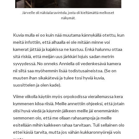
Järvelle oli näköalaravintola, josta oli kieltämättä melkoset
näkymät.
Kuvia mulla ei oo kuin nää muutama kännykällä otettu, kun
meitä infottiin, että alhaalla ei ole mitään minne voi
kamerat jättää ja kajakissa ne kastuu. Enkä halunnu ottaa
sitä riskiä, että meijän uus järkkäri lojuis sadan metrin
syvyydessä. No onneks Anniella oli vedenkesävä kamera
nii siltä saa myöhemmin lisää todistusaineistoa. (Se on
muuten ihan sikakätevä ja tulee tosi hyviä kuvia,
suosittelen ja olen kade).
Viime viikolla käytiin myös orpokodissa vierailemassa kera
kymmenen kiloa riisiä. Meille annettiin ohjeeksi, että jotain
olisi hyvä viedä ja käynnin jälkeen meille jäi enemmänkin
semmonen olo, että me ollaan rahasampoja ja meille
esitellään mihin kaikkeen rahaa tarvitaan. Tuli sellainen olo
ettei käsiä tarvita, mutta jos vähän kukkaronnyörejä vois