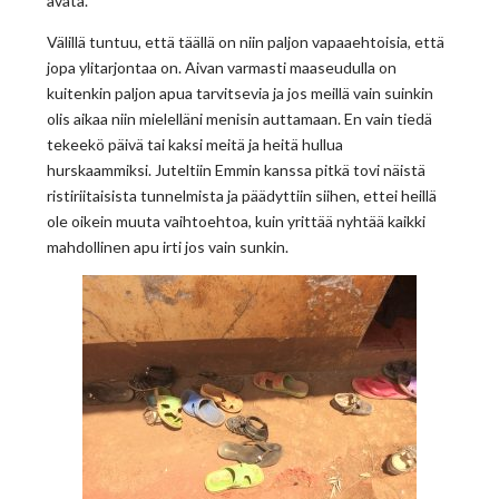
avata.
Välillä tuntuu, että täällä on niin paljon vapaaehtoisia, että
jopa ylitarjontaa on. Aivan varmasti maaseudulla on
kuitenkin paljon apua tarvitsevia ja jos meillä vain suinkin
olis aikaa niin mielelläni menisin auttamaan. En vain tiedä
tekeekö päivä tai kaksi meitä ja heitä hullua
hurskaammiksi. Juteltiin Emmin kanssa pitkä tovi näistä
ristiriitaisista tunnelmista ja päädyttiin siihen, ettei heillä
ole oikein muuta vaihtoehtoa, kuin yrittää nyhtää kaikki
mahdollinen apu irti jos vain sunkin.