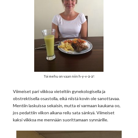
Toi mehu on vaan niin h-y-v-ä-ä!
Viimeiset pari viikkoa vieteltiin gynekologisella ja
obstrektisella osastolla, eikä niistä kovin ole sanottavaa.
Mentiin laskuissa sekaisin, mutta ei varmaan kaukana oo,
jos pedattiin viikon aikana reilu sata sänkyä. Viimeiset
kaksi viikkoa me mennään suorittamaan synnärille.