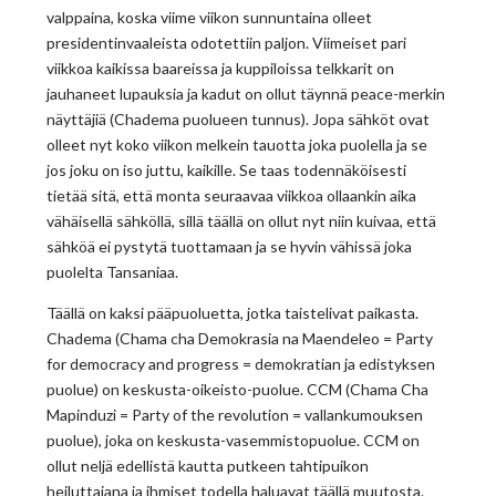
valppaina, koska viime viikon sunnuntaina olleet
presidentinvaaleista odotettiin paljon. Viimeiset pari
viikkoa kaikissa baareissa ja kuppiloissa telkkarit on
jauhaneet lupauksia ja kadut on ollut täynnä peace-merkin
näyttäjiä (Chadema puolueen tunnus). Jopa sähköt ovat
olleet nyt koko viikon melkein tauotta joka puolella ja se
jos joku on iso juttu, kaikille. Se taas todennäköisesti
tietää sitä, että monta seuraavaa viikkoa ollaankin aika
vähäisellä sähköllä, sillä täällä on ollut nyt niin kuivaa, että
sähköä ei pystytä tuottamaan ja se hyvin vähissä joka
puolelta Tansaniaa.
Täällä on kaksi pääpuoluetta, jotka taistelivat paikasta.
Chadema (Chama cha Demokrasia na Maendeleo = Party
for democracy and progress = demokratian ja edistyksen
puolue) on keskusta-oikeisto-puolue. CCM (Chama Cha
Mapinduzi = Party of the revolution = vallankumouksen
puolue), joka on keskusta-vasemmistopuolue. CCM on
ollut neljä edellistä kautta putkeen tahtipuikon
heiluttajana ja ihmiset todella haluavat täällä muutosta.