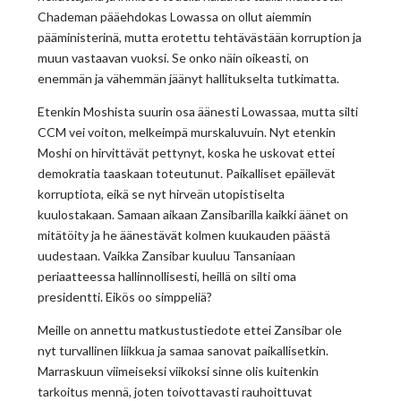
Chademan pääehdokas Lowassa on ollut aiemmin
pääministerinä, mutta erotettu tehtävästään korruption ja
muun vastaavan vuoksi. Se onko näin oikeasti, on
enemmän ja vähemmän jäänyt hallitukselta tutkimatta.
Etenkin Moshista suurin osa äänesti Lowassaa, mutta silti
CCM vei voiton, melkeimpä murskaluvuin. Nyt etenkin
Moshi on hirvittävät pettynyt, koska he uskovat ettei
demokratia taaskaan toteutunut. Paikalliset epäilevät
korruptiota, eikä se nyt hirveän utopistiselta
kuulostakaan. Samaan aikaan Zansibarilla kaikki äänet on
mitätöity ja he äänestävät kolmen kuukauden päästä
uudestaan. Vaikka Zansibar kuuluu Tansaniaan
periaatteessa hallinnollisesti, heillä on silti oma
presidentti. Eikös oo simppeliä?
Meille on annettu matkustustiedote ettei Zansibar ole
nyt turvallinen liikkua ja samaa sanovat paikallisetkin.
Marraskuun viimeiseksi viikoksi sinne olis kuitenkin
tarkoitus mennä, joten toivottavasti rauhoittuvat