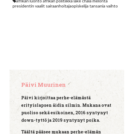
afrikan luonto
afrikan politiikka
lake chala
melonta
presidentin vaalit
sairaanhoitajaopiskelija
tansania
vaihto
Päivi Muurinen
Päivi kirjoittaa perhe-elämästä
erityislapsen äidin silmin. Mukana ovat
puoliso sekä esikoinen, 2016 syntynyt
down-tyttö ja 2019 syntynyt poika.
Täältä pääsee mukaan perhe-elämän