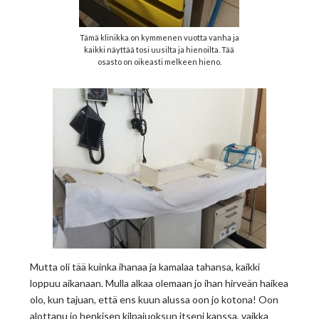
Tämä klinikka on kymmenen vuotta vanha ja
kaikki näyttää tosi uusilta ja hienoilta. Tää
osasto on oikeasti melkeen hieno.
Mutta oli tää kuinka ihanaa ja kamalaa tahansa, kaikki
loppuu aikanaan. Mulla alkaa olemaan jo ihan hirveän haikea
olo, kun tajuan, että ens kuun alussa oon jo kotona! Oon
alottanu jo henkisen kilpajuoksun itseni kanssa, vaikka