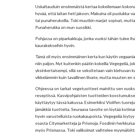
Uskaltauduin ensimmäistä kertaa kokeilemaan kokonaan 
hyvää, että laitan heti jakoon. Makuina oli puolukka-va
tai punaherukoilla. Toki muutkin marjat sopivat, mut
Punaherukka on mun suosikki.
Pohjassa on piparkakkuja, jonka vuoksi tähän tulee ih
kaurakekseihin hyvin.
Tämä oli myös ensimmäinen kerta kun käytin vegaania 
niin paljon. Nyt kuitenkin päätin kokeilla Vegegeliä, jo
yksinkertaisempi, sillä se sekoitetaan vain kiehuvan
vikkelämmin kuin tavallinen liivate, mutta muuten en 
Ohjeessa on tarkat vegetuotteet mainittu sen vuoksi 
reseptissä. Kasvipohjaisten tuotteiden koostumuksess
käyttäytyy tässä kakussa. Esimerkiksi Violifen tuorej
jämäkkiä tuotteita. Seuraava tavoite on löytää kotima
hyvin varustelluista ruokakaupoista. Vegegeliä löytyy
osasta Citymarketteja ja Prismoja. Foodinin herkkuis
myös Prismassa. Toki valikoimat vaihtelee myymälöittäin