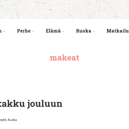
n
Perhe
Elämä
Ruoka
Matkailu
makeat
kakku jouluun
,
ptit
Ruoka