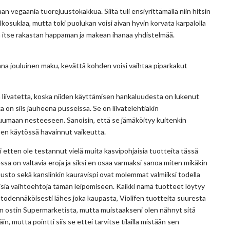
vegaania tuorejuustokakkua. Siitä tuli ensiyrittämällä niin hitsin
lkosuklaa, mutta toki puolukan voisi aivan hyvin korvata karpalolla
ta itse rakastan happaman ja makean ihanaa yhdistelmää.
ana jouluinen maku, kevättä kohden voisi vaihtaa piparkakut
liivatetta, koska niiden käyttämisen hankaluudesta on lukenut
ka on siis jauheena pusseissa. Se on liivatelehtiäkin
 kuumaan nesteeseen. Sanoisin, että se jämäköityy kuitenkin
sen käytössä havainnut vaikeutta.
etten ole testannut vielä muita kasvipohjaisia tuotteita tässä
a on valtavia eroja ja siksi en osaa varmaksi sanoa miten mikäkin
uusto sekä kanslinkin kauravispi ovat molemmat valmiiksi todella
isia vaihtoehtoja tämän leipomiseen. Kaikki nämä tuotteet löytyy
 todennäköisesti lähes joka kaupasta, Violifen tuotteita suuresta
an ostin Supermarketista, mutta muistaakseni olen nähnyt sitä
, mutta pointti siis se ettei tarvitse tilailla mistään sen