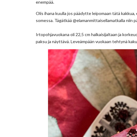
enempää.
Olis ihana kuulla jos päädytte leipomaan tätä kakkua, 
somessa. Tägätkää @elamanmittaisellamatkalla niin pääs
Irtopohjavuokana oli 22,5 cm halkaisijaltaan ja korkeud
paksu ja näyttävä. Leveämpään vuokaan tehtynä kaku