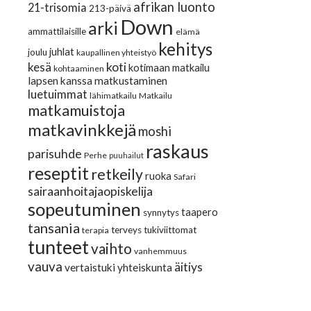
afrikan luonto
21-trisomia
213-päivä
Down
arki
ammattilaisille
elämä
kehitys
juhlat
joulu
kaupallinen yhteistyö
koti
kesä
kotimaan matkailu
kohtaaminen
lapsen kanssa matkustaminen
luetuimmat
lähimatkailu
Matkailu
matkamuistoja
matkavinkkejä
moshi
raskaus
parisuhde
Perhe
puuhailut
reseptit
retkeily
ruoka
Safari
sairaanhoitajaopiskelija
sopeutuminen
taapero
synnytys
tansania
terveys
tukiviittomat
terapia
tunteet
vaihto
vanhemmuus
vauva
äitiys
vertaistuki
yhteiskunta