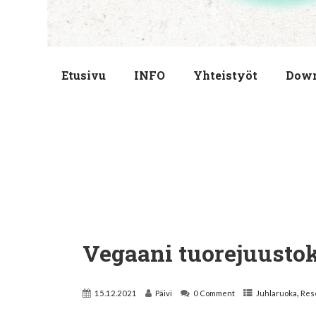
Etusivu
INFO
Yhteistyöt
Dow
Vegaani tuorejuusto
,
15.12.2021
Päivi
0 Comment
Juhlaruoka
Rese