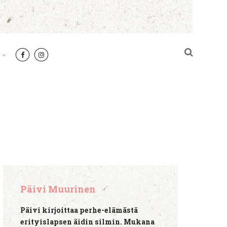
Päivi Muurinen
Päivi kirjoittaa perhe-elämästä
erityislapsen äidin silmin. Mukana