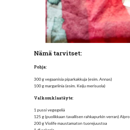
Nämä tarvitset:
Pohja:
300 g vegaanisia piparkakkuja (esim. Annas)
100 g margariinia (esim. Keiju merisuola)
Valkosuklaatäyte:
1 pussi vegegeliä
125 g (puolikkaan tavallisen rahkapurkin verran) Alpr
200 g Violife maustamaton tuorejuustoa
1 dl sokeria