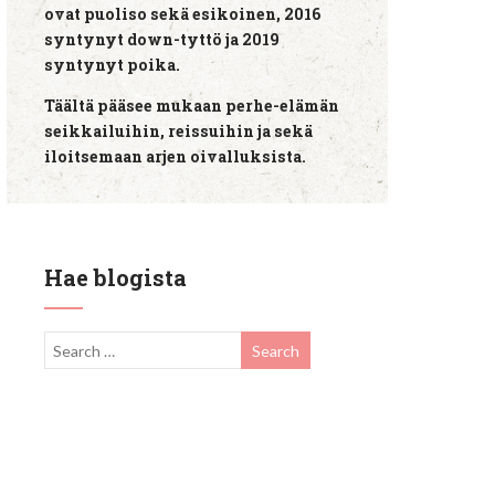
ovat puoliso sekä esikoinen, 2016
syntynyt down-tyttö ja 2019
syntynyt poika.
Täältä pääsee mukaan perhe-elämän
seikkailuihin, reissuihin ja sekä
iloitsemaan arjen oivalluksista.
Hae blogista