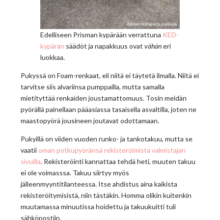
Edelliseen Prisman kypärään verrattuna
KED-
kypärän
säädöt ja napakkuus ovat
vähän
eri
luokkaa.
Pukyssä on Foam-renkaat, eli niitä ei täytetä ilmalla. Niitä ei
tarvitse siis alvariinsa pumppailla, mutta samalla
mietityttää renkaiden joustamattomuus. Tosin meidän
pyörällä painellaan pääasiassa tasaisella asvaltilla, joten ne
maastopyörä jousineen joutavat odottamaan.
Pukyillä on viiden vuoden runko- ja tankotakuu, mutta se
vaatii
oman potkupyöränsä rekisteröimistä valmistajan
sivuilla
. Rekisteröinti kannattaa tehdä heti, muuten takuu
ei ole voimasssa. Takuu siirtyy myös
jälleenmyyntitilanteessa. Itse ahdistus aina kaikista
rekisteröitymisistä, niin tästäkin. Homma olikin kuitenkin
muutamassa minuutissa hoidettu ja takuukuitti tuli
sähköpostiin.