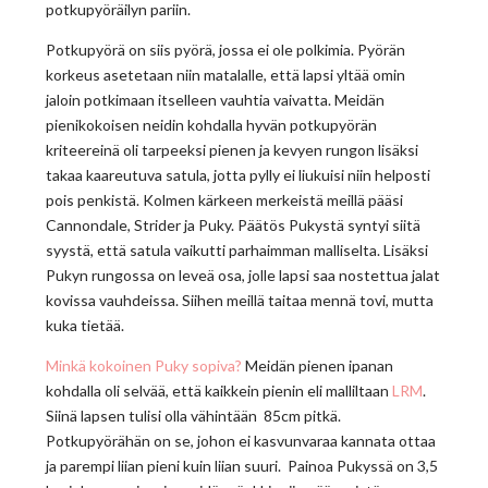
potkupyöräilyn pariin.
Potkupyörä on siis pyörä, jossa ei ole polkimia. Pyörän
korkeus asetetaan niin matalalle, että lapsi yltää omin
jaloin potkimaan itselleen vauhtia vaivatta. Meidän
pienikokoisen neidin kohdalla hyvän potkupyörän
kriteereinä oli tarpeeksi pienen ja kevyen rungon lisäksi
takaa kaareutuva satula, jotta pylly ei liukuisi niin helposti
pois penkistä. Kolmen kärkeen merkeistä meillä pääsi
Cannondale, Strider ja Puky. Päätös Pukystä syntyi siitä
syystä, että satula vaikutti parhaimman malliselta. Lisäksi
Pukyn rungossa on leveä osa, jolle lapsi saa nostettua jalat
kovissa vauhdeissa. Siihen meillä taitaa mennä tovi, mutta
kuka tietää.
Minkä kokoinen Puky sopiva?
Meidän pienen ipanan
kohdalla oli selvää, että kaikkein pienin eli malliltaan
LRM
.
Siinä lapsen tulisi olla vähintään 85cm pitkä.
Potkupyörähän on se, johon ei kasvunvaraa kannata ottaa
ja parempi liian pieni kuin liian suuri. Painoa Pukyssä on 3,5