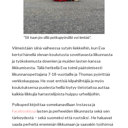
”Sit tuun jos sillä potkupyörällä voi lentää”.
Viimeistään siinä vaiheessa sytyin liekkeihin, kun Eva
kertoi hänellä olevan koulutusta soveltavasta liikunnasta
ja työkokemusta downien ja muiden lasten kanssa
liikkumisesta. Tällä hetkellä Eva toimii päätoimisesti
liikunnanopettajana 7-18-vuotiaille ja Thomas pyörittää
verkkokauppaa. He ovat entisiä kilpahiihtäjiä ja myös
koulutuksensa puolesta heillä löytyy tietotaitoa auttaa
kaikkia liikkujia harrastelijoista huippu-urheilijoihin.
Polkuped kirjoittaa somekanavillaan Instassa ja
Facebookissa
lasten ja perheeiden liikunnasta sekä sen
tärkeydestä – sekä suomeksi että ruotsiksi . He haluavat
saada perheitä enemmän liikkumaan ja saavakin työhönsä