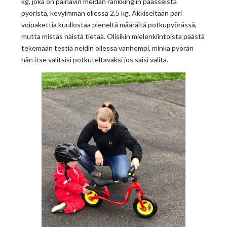
kg, joka on painavin meidän ränkkingiin päässeistä
pyöristä, kevyimmän ollessa 2,5 kg. Äkkiseltään pari
voipakettia kuullostaa pieneltä määrältä potkupyörässä,
mutta mistäs näistä tietää. Olisikin mielenkiintoista päästä
tekemään testiä neidin ollessa vanhempi, minkä pyörän
hän itse valitsisi potkuteltavaksi jos saisi valita.