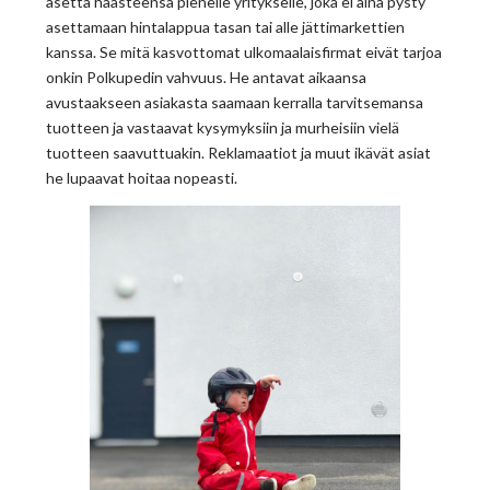
asetta haasteensa pienelle yritykselle, joka ei aina pysty
asettamaan hintalappua tasan tai alle jättimarkettien
kanssa. Se mitä kasvottomat ulkomaalaisfirmat eivät tarjoa
onkin Polkupedin vahvuus. He antavat aikaansa
avustaakseen asiakasta saamaan kerralla tarvitsemansa
tuotteen ja vastaavat kysymyksiin ja murheisiin vielä
tuotteen saavuttuakin. Reklamaatiot ja muut ikävät asiat
he lupaavat hoitaa nopeasti.