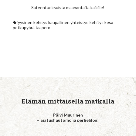
Sateentuoksuista maanantaita kaikille!
fyysinen kehitys
kaupallinen yhteistyö
kehitys
kesä
potkupyörä
taapero
Elämän mittaisella matkalla
Päivi Muurinen
– ajatushautomo ja perheblogi