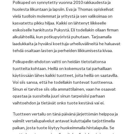
Polkuped on synnytetty vuonna 2010 rakkaudesta ja
huolesta liikuntaan ja lapsiin. Eva ja Thomas opiskelivat
vielä tuolloin molemmat ja yritystä ja sen valikoimaa on
kasvatettu pikku hiljaa. Kaikki on lähtenyt liikkeelle
esikoiselle hankitusta Pukystä. Eli todellakin ollaan firman
alkulähteillä, kun potkupyöristä puhutaan. Tarjoamalla
laadukkaita ja hyväksi koettuja urheiluvälineitä he haluavat
tehdä osaltaan lasten ja perheiden liikkumisesta kivaa.
Polkupedin ehdoton valtti on heidän tietotaitonsa
tuotteita kohtaan. Heillä on kokemusta tai parhaillaan
käytössään lähes kaikki tuotteet, joita heillä on saatavilla.
Voi siis sanoa, että he todellakin tuntevat tuotteensa.
Sinun ei tarvitse siis olla ammattilainen, vaan he osaavat
opastaa ja suositella juuri sinun tarpeisiisi parhaan
vaihtoehdon ja tietävät onko tuote kestävä vai ei.
Tuotteen vertailu on tänä päivänä järjettömän helppoa ja
valmiit vertailupalvelut antavat kuluttajalle tarjottimella
paikan, josta tuote löytyy huokeimmalla hintalapulla. Se