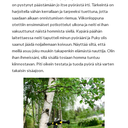
on pystynyt päästämään jo itse pyörästä irti. Tärkeintä on
harjoitella vähän kerrallaan ja tarpeeksi tuettuna, jotta
saadaan aikaan onnistumisen riemua. Viikonloppuna
otettiin ensimmäiset potkottelut ulkona ja neiti ei ihan
vakuuttunut näistä hommista siellä. Kypärä päähän
laitettaessa neiti taputteli minun pyörääni ja Puky olis
saanut jäädä noijailemaan koivuun. Näyttää siltä, että
meillä asuu joku muukin takapenkin elämästä nauttija. Olin
ihan ihmeissäni, sillä sisällä tosiaan homma tuntuu
kiinnostavan. Piti oikein testata ja tuoda pyörä sitä varten
takaisin sisäajoon.