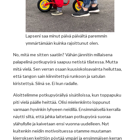
Lapseni saa minut päivä päivältä paremmin
ymmärtämään kuinka rajoittunut olen.
No, mitä me sitten saatiin? Vähän jännitin millaisena
palapelinä potkupyörä saapuu netistä tilatessa. Mutta
mitä vielä. Sen verran osaan kuusiokoloavainta heiluttaa,
että tangon sain kiinnitettyä runkoon ja satulan
kiristettyä. Siinä se. Ei kun radalle.
Aloittelimme potkupyöräilyä sisätiloissa, kun toppapuku
piti vielä päälle heittää. Olisi mielenkiinto loppunut
varmaan hyvinkin lyhyeen neidillä. Ensimmäisellä kerralla
näytti siltä, että jahka laitetaan potkupyörä suoraa
ylähyllylle ja kaivetaan ensi vuonna uudelleen. Nyt
kuitenkin neidin motivoituessa otamme muutaman
kierroksen keittiön pöytää ympäri ja ensimmäisen kerran