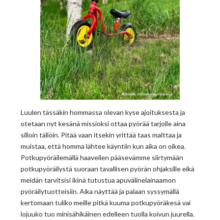
Luulen tässäkin hommassa olevan kyse ajoituksesta ja
otetaan nyt kesänä missioksi ottaa pyörää tarjolle aina
silloin tällöin. Pitää vaan itsekin yrittää taas malttaa ja
muistaa, että homma lähtee käyntiin kun aika on oikea.
Potkupyöräilemällä haaveilen pääsevämme siirtymään
potkupyöräilystä suoraan tavallisen pyörän ohjaksille eikä
meidän tarvitsisi ikinä tutustua apuvälinelainaamon
pyöräilytuotteisiin. Aika näyttää ja palaan syssymällä
kertomaan tuliko meille pitkä kuuma potkupyöräkesä vai
lojuuko tuo minisähikäinen edelleen tuolla koivun juurella.