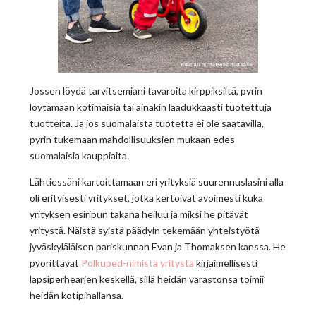
Jossen löydä tarvitsemiani tavaroita kirppiksiltä, pyrin
löytämään kotimaisia tai ainakin laadukkaasti tuotettuja
tuotteita. Ja jos suomalaista tuotetta ei ole saatavilla,
pyrin tukemaan mahdollisuuksien mukaan edes
suomalaisia kauppiaita.
Lähtiessäni kartoittamaan eri yrityksiä suurennuslasini alla
oli erityisesti yritykset, jotka kertoivat avoimesti kuka
yrityksen esiripun takana heiluu ja miksi he pitävät
yritystä. Näistä syistä päädyin tekemään yhteistyötä
jyväskyläläisen pariskunnan Evan ja Thomaksen kanssa. He
pyörittävät
Polkuped-nimistä yritystä
kirjaimellisesti
lapsiperhearjen keskellä, sillä heidän varastonsa toimii
heidän kotipihallansa.