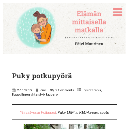
Puky potkupyörä
,
27.5.2019
Päivi
2 Comments
Fysioterapia
,
Kaupallinen yhteistyö
taapero
Yhteistyössä Polkuped
,
Puky LRM ja KED-kypärä saatu