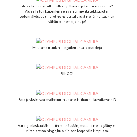
Ai täällä me nyt sitten ollaan jellonien ja fanttien keskellä?
Alueelle tuli kuitenkin sen verran monta telttaa, joten
todennäkösyys sille, et ne haluu tulla just meijän telttaan on
vähän pienempi, eiks je?
Muutama muukin bongailemassa leopardeja
BINGO!
Sata ja yks kuvaa myöhemmin se asettu ihan ku kuvattavaks:D
Auringonlaskua lähdettiin metsästään, mutta ei meille jääny ku
viimeiset mainingit, ku oltiin sen leopardin kimpussa.