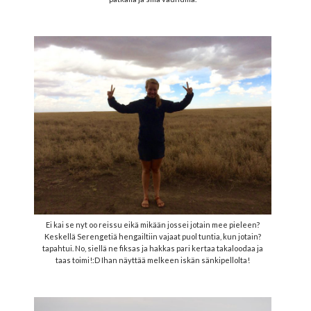
Ei kai se nyt oo reissu eikä mikään jossei jotain mee pieleen?
Keskellä Serengetiä hengailtiin vajaat puol tuntia, kun jotain?
tapahtui. No, siellä ne fiksas ja hakkas pari kertaa takaloodaa ja
taas toimi!:D Ihan näyttää melkeen iskän sänkipellolta!