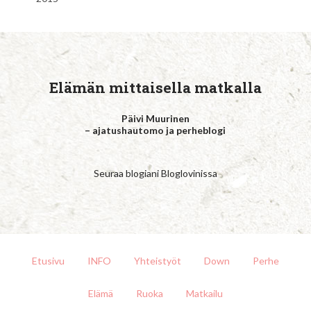
Elämän mittaisella matkalla
Päivi Muurinen
– ajatushautomo ja perheblogi
Seuraa blogiani Bloglovinissa
Etusivu
INFO
Yhteistyöt
Down
Perhe
Elämä
Ruoka
Matkailu