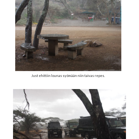
Just ehittiin lounas syömään niin taivas repes.