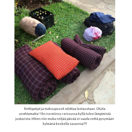
Retkipatjat ja makuupussit odottaa lastaustaan. Oluita
unohtamatta! Yks iso miinus reissussa kyllä tulee lämpimistä
juotavista. Miten niin muka neljää päivää ei saada vettä pysymään
kylmänä keskellä savannia???