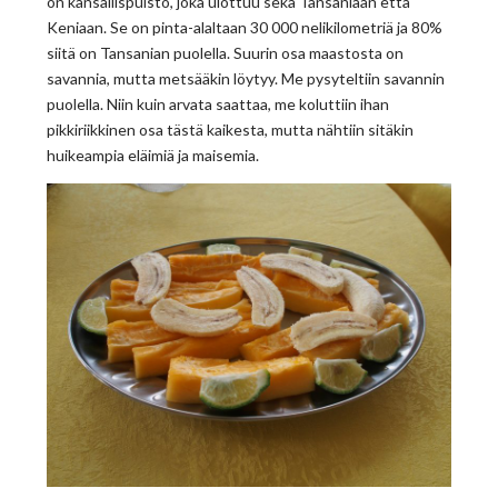
on kansallispuisto, joka ulottuu sekä Tansaniaan että
Keniaan. Se on pinta-alaltaan 30 000 nelikilometriä ja 80%
siitä on Tansanian puolella. Suurin osa maastosta on
savannia, mutta metsääkin löytyy. Me pysyteltiin savannin
puolella. Niin kuin arvata saattaa, me koluttiin ihan
pikkiriikkinen osa tästä kaikesta, mutta nähtiin sitäkin
huikeampia eläimiä ja maisemia.