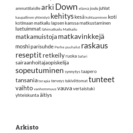
Down
arki
juhlat
ammattilaisille
joulu
elämä
kehitys
koti
kesä
kaupallinen yhteistyö
kohtaaminen
lapsen kanssa matkustaminen
kotimaan matkailu
luetuimmat
lähimatkailu
Matkailu
matkavinkkejä
matkamuistoja
raskaus
moshi
parisuhde
Perhe
puuhailut
reseptit
retkeily
ruoka
Safari
sairaanhoitajaopiskelija
sopeutuminen
taapero
synnytys
tunteet
tansania
terveys
tukiviittomat
terapia
vaihto
vauva
vertaistuki
vanhemmuus
äitiys
yhteiskunta
Arkisto