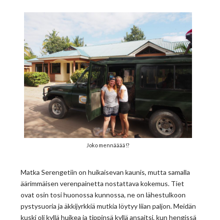
Joko mennääää!?
Matka Serengetiin on huikaisevan kaunis, mutta samalla
äärimmäisen verenpainetta nostattava kokemus. Tiet
ovat osin tosi huonossa kunnossa, ne on lähestulkoon
pystysuoria ja äkkijyrkkiä mutkia löytyy liian paljon. Meidän
kuski oli kyllä huikea ja tippinsä kyllä ansaitsi, kun hengissä