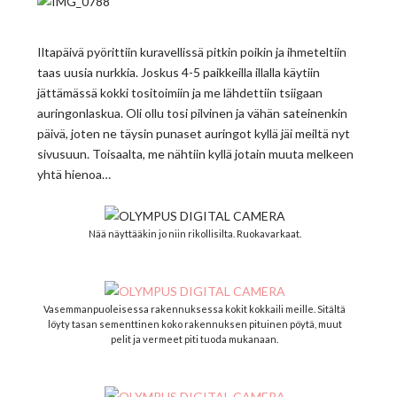
Iltapäivä pyörittiin kuravellissä pitkin poikin ja ihmeteltiin
taas uusia nurkkia. Joskus 4-5 paikkeilla illalla käytiin
jättämässä kokki tositoimiin ja me lähdettiin tsiigaan
auringonlaskua. Oli ollu tosi pilvinen ja vähän sateinenkin
päivä, joten ne täysin punaset auringot kyllä jäi meiltä nyt
sivusuun. Toisaalta, me nähtiin kyllä jotain muuta melkeen
yhtä hienoa…
Nää näyttääkin jo niin rikollisilta. Ruokavarkaat.
Vasemmanpuoleisessa rakennuksessa kokit kokkaili meille. Sitältä
löyty tasan sementtinen koko rakennuksen pituinen pöytä, muut
pelit ja vermeet piti tuoda mukanaan.