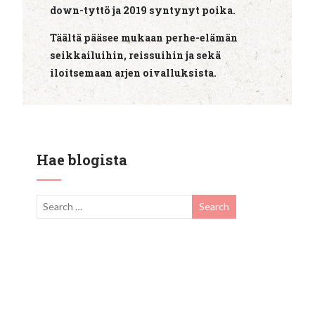
down-tyttö ja 2019 syntynyt poika.
Täältä pääsee mukaan perhe-elämän
seikkailuihin, reissuihin ja sekä
iloitsemaan arjen oivalluksista.
Hae blogista