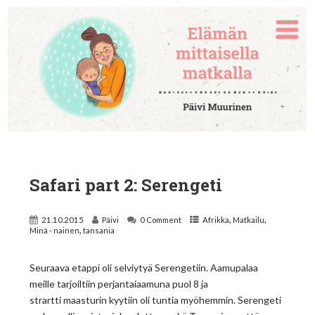
Safari part 2: Serengeti
,
,
21.10.2015
Päivi
0 Comment
Afrikka
Matkailu
,
Minä - nainen
tansania
Seuraava etappi oli selviytyä Serengetiin. Aamupalaa
meille tarjoiltiin perjantaiaamuna puol 8 ja
strartti maasturin kyytiin oli tuntia myöhemmin. Serengeti