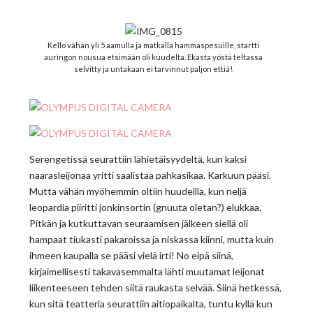
Kello vähän yli 5 aamulla ja matkalla hammaspesuille, startti
auringon nousua etsimään oli kuudelta. Ekasta yöstä teltassa
selvitty ja untakaan ei tarvinnut paljon ettiä!
Serengetissä seurattiin lähietäisyydeltä, kun kaksi
naarasleijonaa yritti saalistaa pahkasikaa. Karkuun pääsi.
Mutta vähän myöhemmin oltiin huudeilla, kun neljä
leopardia piiritti jonkinsortin (gnuuta oletan?) elukkaa.
Pitkän ja kutkuttavan seuraamisen jälkeen siellä oli
hampaat tiukasti pakaroissa ja niskassa kiinni, mutta kuin
ihmeen kaupalla se pääsi vielä irti! No eipä siinä,
kirjaimellisesti takavasemmalta lähti muutamat leijonat
liikenteeseen tehden siitä raukasta selvää. Siinä hetkessä,
kun sitä teatteria seurattiin aitiopaikalta, tuntu kyllä kun