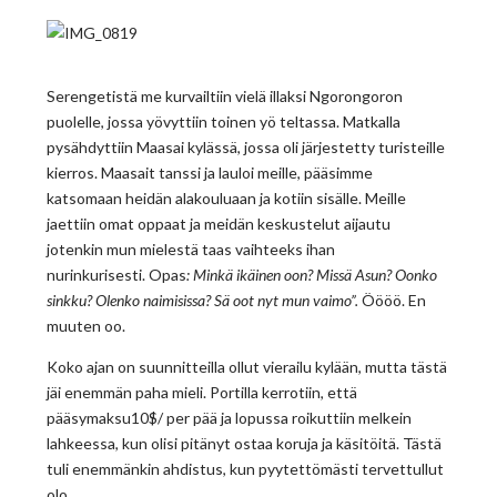
Serengetistä me kurvailtiin vielä illaksi Ngorongoron
puolelle, jossa yövyttiin toinen yö teltassa. Matkalla
pysähdyttiin Maasai kylässä, jossa oli järjestetty turisteille
kierros. Maasait tanssi ja lauloi meille, pääsimme
katsomaan heidän alakouluaan ja kotiin sisälle. Meille
jaettiin omat oppaat ja meidän keskustelut aijautu
jotenkin mun mielestä taas vaihteeks ihan
nurinkurisesti. Opas
: Minkä ikäinen oon? Missä Asun? Oonko
sinkku? Olenko naimisissa? Sä oot nyt mun vaimo”.
Öööö. En
muuten oo.
Koko ajan on suunnitteilla ollut vierailu kylään, mutta tästä
jäi enemmän paha mieli. Portilla kerrotiin, että
pääsymaksu10$/ per pää ja lopussa roikuttiin melkein
lahkeessa, kun olisi pitänyt ostaa koruja ja käsitöitä. Tästä
tuli enemmänkin ahdistus, kun pyytettömästi tervettullut
olo.