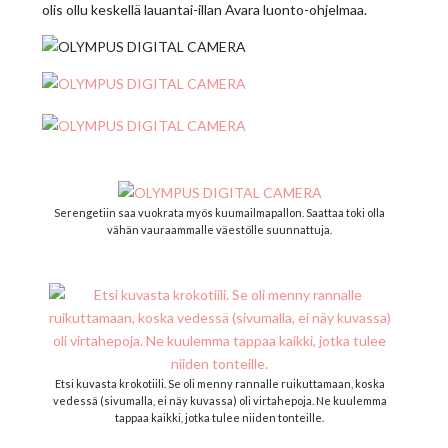
olis ollu keskellä lauantai-illan Avara luonto-ohjelmaa.
Serengetiin saa vuokrata myös kuumailmapallon. Saattaa toki olla
vähän vauraammalle väestölle suunnattuja.
Etsi kuvasta krokotiili. Se oli menny rannalle ruikuttamaan, koska
vedessä (sivumalla, ei näy kuvassa) oli virtahepoja. Ne kuulemma
tappaa kaikki, jotka tulee niiden tonteille.