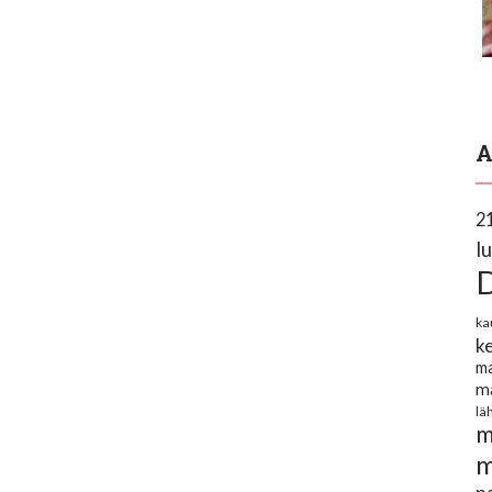
A
2
l
ka
k
ma
m
lä
m
m