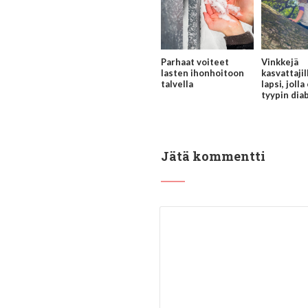
Parhaat voiteet
Vinkkejä
lasten ihonhoitoon
kasvattaji
talvella
lapsi, jolla
tyypin dia
Jätä kommentti