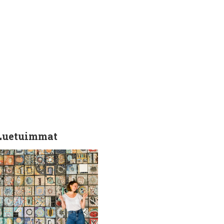
Luetuimmat