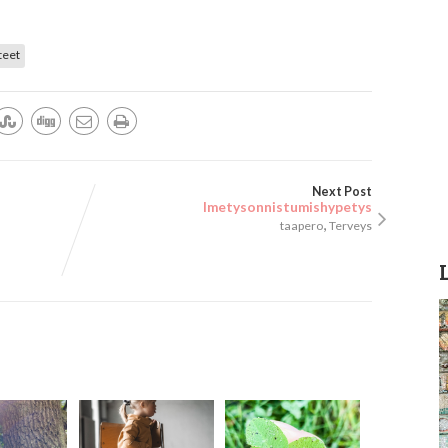
teet
Next Post
Imetysonnistumishypetys
,
taapero
Terveys