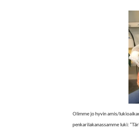
Olimme jo hyvin amis/lukioaikana
penkarilakanassamme luki: ”Tärke