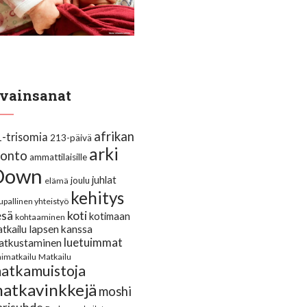
vainsanat
afrikan
1-trisomia
213-päivä
arki
uonto
ammattilaisille
Down
juhlat
joulu
elämä
kehitys
upallinen yhteistyö
koti
esä
kotimaan
kohtaaminen
lapsen kanssa
tkailu
luetuimmat
atkustaminen
himatkailu
Matkailu
atkamuistoja
atkavinkkejä
moshi