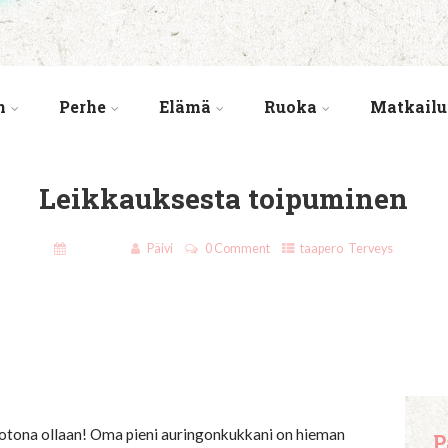
n
Perhe
Elämä
Ruoka
Matkailu
Leikkauksesta toipuminen
9.9.2017
Päivi
0 Comment
taapero
,
Terveys
 kotona ollaan! Oma pieni auringonkukkani on hieman
P