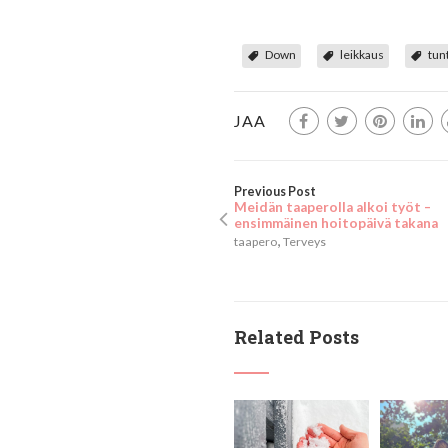
Down
leikkaus
tun
JAA
Previous Post
Meidän taaperolla alkoi työt –
ensimmäinen hoitopäivä takana
,
taapero
Terveys
Related Posts