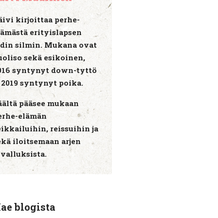
äivi kirjoittaa perhe-
lämästä erityislapsen
idin silmin. Mukana ovat
uoliso sekä esikoinen,
016 syntynyt down-tyttö
a 2019 syntynyt poika.
äältä pääsee mukaan
erhe-elämän
eikkailuihin, reissuihin ja
ekä iloitsemaan arjen
ivalluksista.
ae blogista