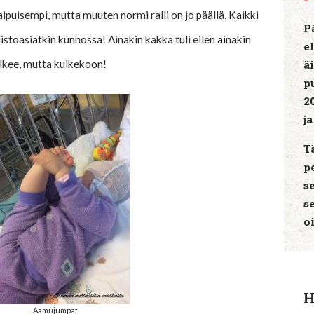
aipuisempi, mutta muuten normi ralli on jo päällä. Kaikki
P
olistoasiatkin kunnossa! Ainakin kakka tuli eilen ainakin
e
kulkee, mutta kulkekoon!
ä
p
2
j
T
p
s
s
o
H
Aamujumpat