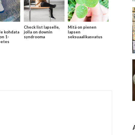
Check list lapselle,
Mitä on pienen
lle kohdata
jolla on downin
lapsen
 on 1-
syndrooma
seksuaalikasvatus
betes