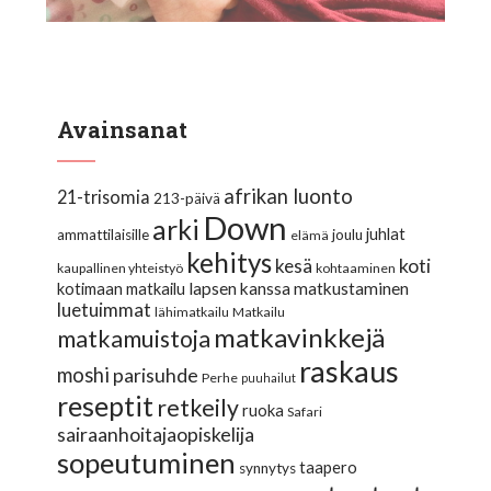
Avainsanat
afrikan luonto
21-trisomia
213-päivä
Down
arki
juhlat
ammattilaisille
joulu
elämä
kehitys
koti
kesä
kaupallinen yhteistyö
kohtaaminen
lapsen kanssa matkustaminen
kotimaan matkailu
luetuimmat
lähimatkailu
Matkailu
matkavinkkejä
matkamuistoja
raskaus
moshi
parisuhde
Perhe
puuhailut
reseptit
retkeily
ruoka
Safari
sairaanhoitajaopiskelija
sopeutuminen
taapero
synnytys