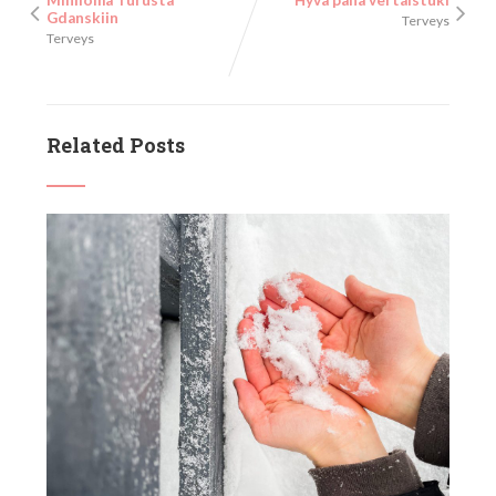
Miniloma Turusta
Hyvä paha vertaistuki
Gdanskiin
Terveys
Terveys
Related Posts