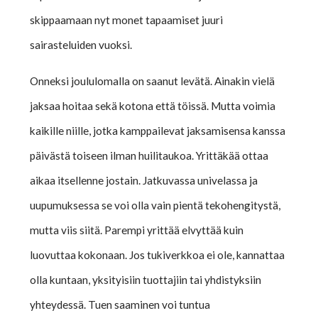
skippaamaan nyt monet tapaamiset juuri
sairasteluiden vuoksi.
Onneksi joululomalla on saanut levätä. Ainakin vielä
jaksaa hoitaa sekä kotona että töissä. Mutta voimia
kaikille niille, jotka kamppailevat jaksamisensa kanssa
päivästä toiseen ilman huilitaukoa. Yrittäkää ottaa
aikaa itsellenne jostain. Jatkuvassa univelassa ja
uupumuksessa se voi olla vain pientä tekohengitystä,
mutta viis siitä. Parempi yrittää elvyttää kuin
luovuttaa kokonaan. Jos tukiverkkoa ei ole, kannattaa
olla kuntaan, yksityisiin tuottajiin tai yhdistyksiin
yhteydessä. Tuen saaminen voi tuntua