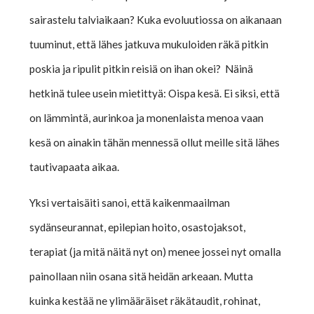
sairastelu talviaikaan? Kuka evoluutiossa on aikanaan
tuuminut, että lähes jatkuva mukuloiden räkä pitkin
poskia ja ripulit pitkin reisiä on ihan okei? Näinä
hetkinä tulee usein mietittyä: Oispa kesä. Ei siksi, että
on lämmintä, aurinkoa ja monenlaista menoa vaan
kesä on ainakin tähän mennessä ollut meille sitä lähes
tautivapaata aikaa.
Yksi vertaisäiti sanoi, että kaikenmaailman
sydänseurannat, epilepian hoito, osastojaksot,
terapiat (ja mitä näitä nyt on) menee jossei nyt omalla
painollaan niin osana sitä heidän arkeaan. Mutta
kuinka kestää ne ylimääräiset räkätaudit, rohinat,