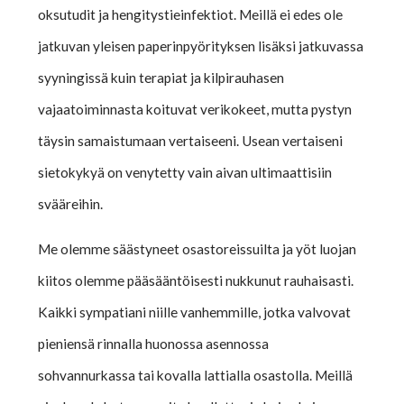
oksutudit ja hengitystieinfektiot. Meillä ei edes ole
jatkuvan yleisen paperinpyörityksen lisäksi jatkuvassa
syyningissä kuin terapiat ja kilpirauhasen
vajaatoiminnasta koituvat verikokeet, mutta pystyn
täysin samaistumaan vertaiseeni. Usean vertaiseni
sietokykyä on venytetty vain aivan ultimaattisiin
svääreihin.
Me olemme säästyneet osastoreissuilta ja yöt luojan
kiitos olemme pääsääntöisesti nukkunut rauhaisasti.
Kaikki sympatiani niille vanhemmille, jotka valvovat
pieniensä rinnalla huonossa asennossa
sohvannurkassa tai kovalla lattialla osastolla. Meillä