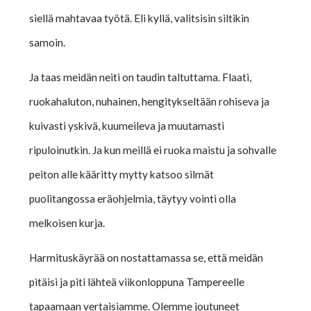
siellä mahtavaa työtä. Eli kyllä, valitsisin siltikin
samoin.
Ja taas meidän neiti on taudin taltuttama. Flaati,
ruokahaluton, nuhainen, hengitykseltään rohiseva ja
kuivasti yskivä, kuumeileva ja muutamasti
ripuloinutkin. Ja kun meillä ei ruoka maistu ja sohvalle
peiton alle kääritty mytty katsoo silmät
puolitangossa eräohjelmia, täytyy vointi olla
melkoisen kurja.
Harmituskäyrää on nostattamassa se, että meidän
pitäisi ja piti lähteä viikonloppuna Tampereelle
tapaamaan vertaisiamme. Olemme joutuneet