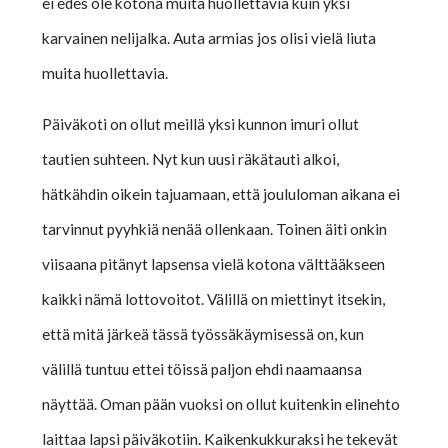
ei edes ole kotona muita huollettavia kuin yksi
karvainen nelijalka. Auta armias jos olisi vielä liuta
muita huollettavia.
Päiväkoti on ollut meillä yksi kunnon imuri ollut
tautien suhteen. Nyt kun uusi räkätauti alkoi,
hätkähdin oikein tajuamaan, että joululoman aikana ei
tarvinnut pyyhkiä nenää ollenkaan. Toinen äiti onkin
viisaana pitänyt lapsensa vielä kotona välttääkseen
kaikki nämä lottovoitot. Välillä on miettinyt itsekin,
että mitä järkeä tässä työssäkäymisessä on, kun
välillä tuntuu ettei töissä paljon ehdi naamaansa
näyttää. Oman pään vuoksi on ollut kuitenkin elinehto
laittaa lapsi päiväkotiin. Kaikenkukkuraksi he tekevät