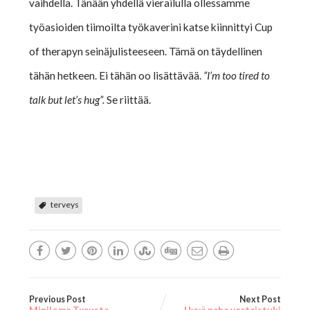
vaihdella. Tänään yhdellä vierailulla ollessamme
työasioiden tiimoilta työkaverini katse kiinnittyi Cup
of therapyn seinäjulisteeseen. Tämä on täydellinen
tähän hetkeen. Ei tähän oo lisättävää.
”I’m too tired to
talk but let’s hug”.
Se riittää.
terveys
Previous Post
Next Post