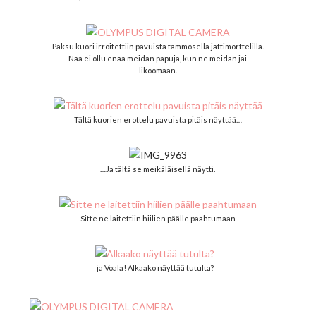
Paksu kuori irroitettiin pavuista tämmösellä jättimorttelilla.
Nää ei ollu enää meidän papuja, kun ne meidän jäi
likoomaan.
Tältä kuorien erottelu pavuista pitäis näyttää…
…Ja tältä se meikäläisellä näytti.
Sitte ne laitettiin hiilien päälle paahtumaan
ja Voala! Alkaako näyttää tutulta?