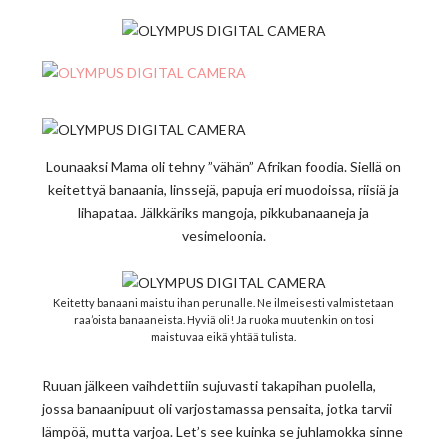
Lounaaksi Mama oli tehny ”vähän” Afrikan foodia. Siellä on
keitettyä banaania, linssejä, papuja eri muodoissa, riisiä ja
lihapataa. Jälkkäriks mangoja, pikkubanaaneja ja
vesimeloonia.
Keitetty banaani maistu ihan perunalle. Ne ilmeisesti valmistetaan
raa’oista banaaneista. Hyviä oli! Ja ruoka muutenkin on tosi
maistuvaa eikä yhtää tulista.
Ruuan jälkeen vaihdettiin sujuvasti takapihan puolella,
jossa banaanipuut oli varjostamassa pensaita, jotka tarvii
lämpöä, mutta varjoa. Let’s see kuinka se juhlamokka sinne