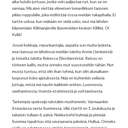
aika huisiin juttuun, jonka voin paljastaa nyt, kun se on
varmaa. Mä aion viettää viimeisen lomaviikkoni tarpoen
pikku nyppylälle, joka möllöttää tossa meidän takapihalla. Ei
tartte uskoa, kun mäkään en vielä usko, mut mä lähden
kiipeemään Kilimanjarolle (kavereiden kesken Kilille). Oi
Kyllä!
Jossei kokkeja, repunkantajia, oppaita sun muita lasketa,
mun kanssa on lähdössä meidän talolta Annie (Jenkeistä)
ja toiselta talolta Rebecca (Skotlannista). Reissu on
törkeen kallis, mutta onneks mut suostuteltiin tähän. Nyt
musta tuntuu, että olin ihan tyhmä, kun olin alunalkaen
luopunut koko ajatuksesta. Nää on kuitenkin sellasia
juttuja, mistä mä nautin kaikkein eniten. Luonnosta,
vaeltamisesta, itsentä etsimisestä ja voittamisesta.
Tarkempia speksejä näistäkin myöhemmin. Varmaankin
itseasiassa vasta Suomessa, sillä startti on 1. joulukuuta ja
takaisin tullaan 6. päivä. Nokka kohti kylmää ja pimeää
Suomea tapahtuu sitä seuraavana päivänä. Hullua. Onneks
siellä on odottamassa sitäkin lämpimämmät, eloistat ja