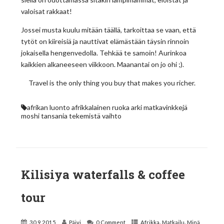
valoisat rakkaat!
Jossei musta kuulu mitään täällä, tarkoittaa se vaan, että
tytöt on kiireisiä ja nauttivat elämästään täysin rinnoin
jokaisella hengenvedolla. Tehkää te samoin! Aurinkoa
kaikkien alkaneeseen viikkoon. Maanantai on jo ohi ;).
Travel is the only thing you buy that makes you richer.
afrikan luonto
afrikkalainen ruoka
arki
matkavinkkejä
moshi
tansania
tekemistä
vaihto
Kilisiya waterfalls & coffee
tour
,
,
30.9.2015
Päivi
0 Comment
Afrikka
Matkailu
Minä