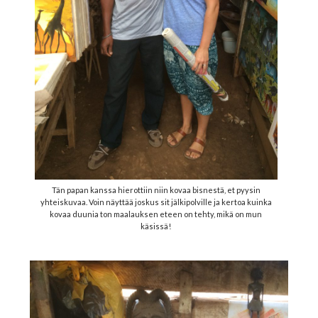
Tän papan kanssa hierottiin niin kovaa bisnestä, et pyysin
yhteiskuvaa. Voin näyttää joskus sit jälkipolville ja kertoa kuinka
kovaa duunia ton maalauksen eteen on tehty, mikä on mun
käsissä!