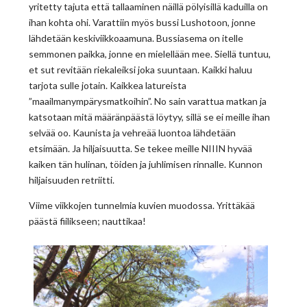
yritetty tajuta että tallaaminen näillä pölyisillä kaduilla on
ihan kohta ohi. Varattiin myös bussi Lushotoon, jonne
lähdetään keskiviikkoaamuna. Bussiasema on itelle
semmonen paikka, jonne en mielellään mee. Siellä tuntuu,
et sut revitään riekaleiksi joka suuntaan. Kaikki haluu
tarjota sulle jotain. Kaikkea latureista
”maailmanympärysmatkoihin”. No sain varattua matkan ja
katsotaan mitä määränpäästä löytyy, sillä se ei meille ihan
selvää oo. Kaunista ja vehreää luontoa lähdetään
etsimään. Ja hiljaisuutta. Se tekee meille NIIIN hyvää
kaiken tän hulinan, töiden ja juhlimisen rinnalle. Kunnon
hiljaisuuden retriitti.
Viime viikkojen tunnelmia kuvien muodossa. Yrittäkää
päästä fiilikseen; nauttikaa!