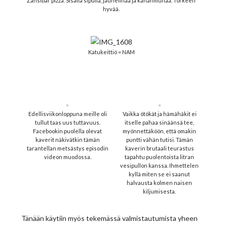
Zansibar pizza. Sisällä sipulia, jauhelihaa ja kananmunaa. Törkeen
hyvää.
Katukeittiö = NAM
Edellisviikonloppuna meille oli
Vaikka ötökät ja hämähäkit ei
tullut taas uus tuttavuus.
itselle pahaa sinäänsä tee,
Facebookin puolella olevat
myönnettäköön, että omakin
kaverit näkivätkin tämän
puntti vähän tutisi. Tämän
tarantellan metsästys episodin
kaverin brutaali teurastus
videon muodossa.
tapahtu puolentoista litran
vesipullon kanssa. Ihmettelen
kyllä miten se ei saanut
halvausta kolmen naisen
kiljumisesta.
Tänään käytiin myös tekemässä valmistautumista yheen