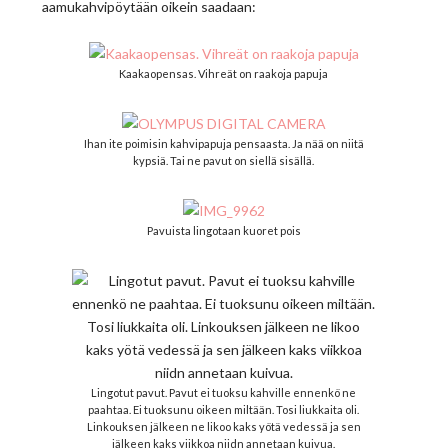
aamukahvipöytään oikein saadaan:
Kaakaopensas. Vihreät on raakoja papuja
Ihan ite poimisin kahvipapuja pensaasta. Ja nää on niitä
kypsiä. Tai ne pavut on siellä sisällä.
Pavuista lingotaan kuoret pois
Lingotut pavut. Pavut ei tuoksu kahville ennenkö ne
paahtaa. Ei tuoksunu oikeen miltään. Tosi liukkaita oli.
Linkouksen jälkeen ne likoo kaks yötä vedessä ja sen
jälkeen kaks viikkoa niidn annetaan kuivua.