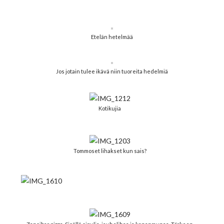
Etelän hetelmää
Jos jotain tulee ikävä niin tuoreita hedelmiä
Kotikujia
Tommoset lihakset kun sais?