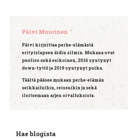
Päivi Muurinen
Päivi kirjoittaa perhe-elämästä
erityislapsen äidin silmin. Mukana ovat
puoliso sekä esikoinen, 2016 syntynyt
down-tyttö ja 2019 syntynyt poika.
Täältä pääsee mukaan perhe-elämän
seikkailuihin, reissuihin ja sekä
iloitsemaan arjen oivalluksista.
Hae blogista