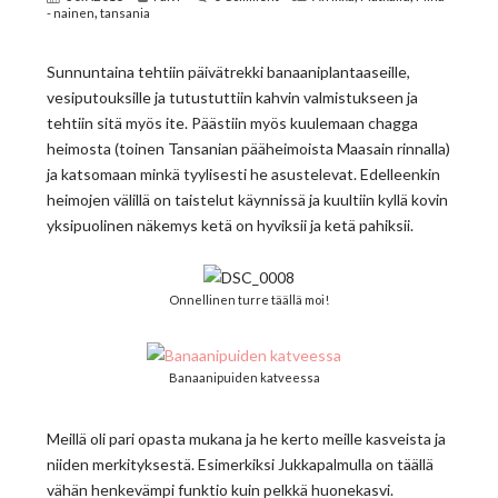
,
- nainen
tansania
Sunnuntaina tehtiin päivätrekki banaaniplantaaseille,
vesiputouksille ja tutustuttiin kahvin valmistukseen ja
tehtiin sitä myös ite. Päästiin myös kuulemaan chagga
heimosta (toinen Tansanian pääheimoista Maasain rinnalla)
ja katsomaan minkä tyylisesti he asustelevat. Edelleenkin
heimojen välillä on taistelut käynnissä ja kuultiin kyllä kovin
yksipuolinen näkemys ketä on hyviksii ja ketä pahiksii.
Onnellinen turre täällä moi!
Banaanipuiden katveessa
Meillä oli pari opasta mukana ja he kerto meille kasveista ja
niiden merkityksestä. Esimerkiksi Jukkapalmulla on täällä
vähän henkevämpi funktio kuin pelkkä huonekasvi.