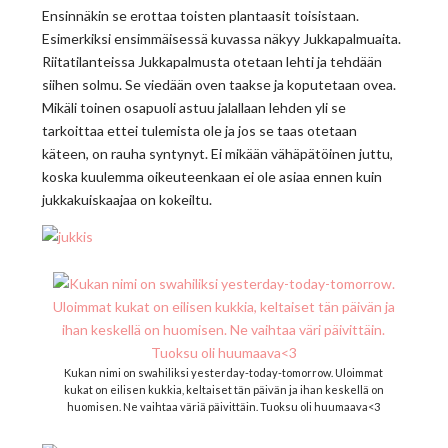
Ensinnäkin se erottaa toisten plantaasit toisistaan.
Esimerkiksi ensimmäisessä kuvassa näkyy Jukkapalmuaita.
Riitatilanteissa Jukkapalmusta otetaan lehti ja tehdään
siihen solmu. Se viedään oven taakse ja koputetaan ovea.
Mikäli toinen osapuoli astuu jalallaan lehden yli se
tarkoittaa ettei tulemista ole ja jos se taas otetaan
käteen, on rauha syntynyt. Ei mikään vähäpätöinen juttu,
koska kuulemma oikeuteenkaan ei ole asiaa ennen kuin
jukkakuiskaajaa on kokeiltu.
Kukan nimi on swahiliksi yesterday-today-tomorrow. Uloimmat
kukat on eilisen kukkia, keltaiset tän päivän ja ihan keskellä on
huomisen. Ne vaihtaa väriä päivittäin. Tuoksu oli huumaava<3