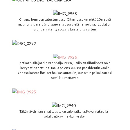
Chagga heimoon tutustumassa. Oltiin jossakin ehkä 10 metriä
maan alla ja meidän alapuolella asui vielä heimolaisia. Luolat on
alunperin tehty sotaa ja taisteluita varten
Kotimatkalla jäätiin väenpaljouteen jumiin. Vaalihulinoita noin
kevyesti sanottuna. Täällä on ens kuussa presidentin vaalit.
Yhessä kohtaa ihmiset hakkas autoakin, kun oltiin paikallaan. Oli
semi kuumottavaa.
Tältä näytti maisemat taas takastulomatkalla. Kuvan oikealla
laidalla näkyy hiekkamyrsky