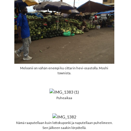
Meloonii on vähän enempi ku cittarin hevi-osastolla. Moshi
townista.
Puheaikaa
Nämä raaputellaan kuin lottokuponki ja naputellaan puhelimeen.
Sen jälkeen saakin lörpötellä.