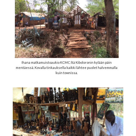
Ihana matkamuistoaukio KCMC:ltä Kiboloronin kylään päin
mentäessä. Kovalla tinkauksella kaikki lähtee puolet halvemmalla
kuin townissa.