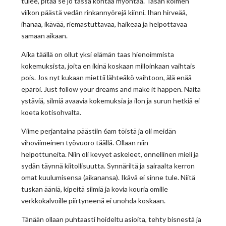
tulee, pitää se jo tässä kohtaa myöntää. Tasan kolmen
viikon päästä vedän rinkannyörejä kiinni. Ihan hirveää,
ihanaa, ikävää, riemastuttavaa, haikeaa ja helpottavaa
samaan aikaan.
Aika täällä on ollut yksi elämän taas hienoimmista
kokemuksista, joita en ikinä koskaan milloinkaan vaihtais
pois. Jos nyt kukaan miettii lähteäkö vaihtoon, älä enää
epäröi. Just follow your dreams and make it happen. Näitä
ystäviä, silmiä avaavia kokemuksia ja ilon ja surun hetkiä ei
koeta kotisohvalta.
Viime perjantaina päästiin 6am töistä ja oli meidän
vihoviimeinen työvuoro täällä. Ollaan niin
helpottuneita. Niin oli kevyet askeleet, onnellinen mieli ja
sydän täynnä kiitollisuutta. Synnäriltä ja sairaalta kerron
omat kuulumisensa (aikanansa). Ikävä ei sinne tule. Niitä
tuskan ääniä, kipeitä silmiä ja kovia kouria omille
verkkokalvoille piirtyneenä ei unohda koskaan.
Tänään ollaan puhtaasti hoideltu asioita, tehty bisnestä ja