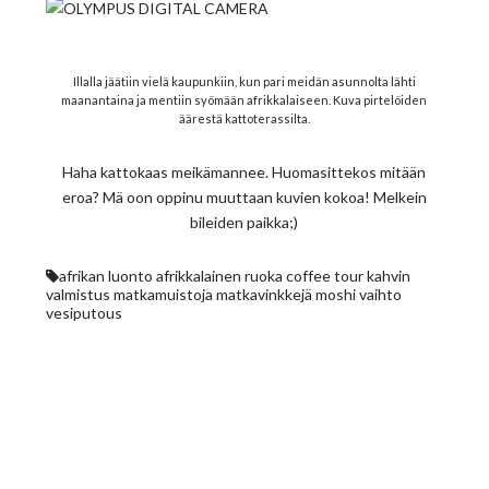
Illalla jäätiin vielä kaupunkiin, kun pari meidän asunnolta lähti
maanantaina ja mentiin syömään afrikkalaiseen. Kuva pirtelöiden
äärestä kattoterassilta.
Haha kattokaas meikämannee. Huomasittekos mitään
eroa? Mä oon oppinu muuttaan kuvien kokoa! Melkein
bileiden paikka;)
afrikan luonto
afrikkalainen ruoka
coffee tour
kahvin
valmistus
matkamuistoja
matkavinkkejä
moshi
vaihto
vesiputous