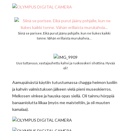
Siinä se porisee. Eikä purut jääny pohjalle, kun ne liukes kaikki
tonne. Vähän erillaista murukahvia…
Uus tuttavuus, vastajauhettu kahvi ja ruokosokeri shottina. Hyvää
oli!
Aamupäivästä käytiin tutustumassa chagga heimon luoliin
ja kahvin valmistuksen jälkeen vielä pieni museokierros.
Melkosen vinkee ja hauska opas siellä. Oli tainnu hörppiä
banaaniolutta liikaa (myös me maisteltiin, ja oli muuten
kamalaa).