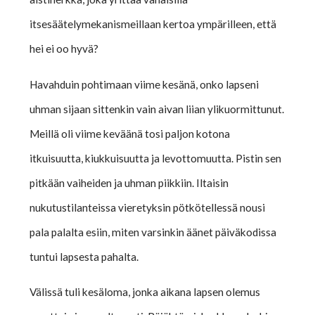
itsesäätelymekanismeillaan kertoa ympärilleen, että
hei ei oo hyvä?
Havahduin pohtimaan viime kesänä, onko lapseni
uhman sijaan sittenkin vain aivan liian ylikuormittunut.
Meillä oli viime keväänä tosi paljon kotona
itkuisuutta, kiukkuisuutta ja levottomuutta. Pistin sen
pitkään vaiheiden ja uhman piikkiin. Iltaisin
nukutustilanteissa vieretyksin pötkötellessä nousi
pala palalta esiin, miten varsinkin äänet päiväkodissa
tuntui lapsesta pahalta.
Välissä tuli kesäloma, jonka aikana lapsen olemus