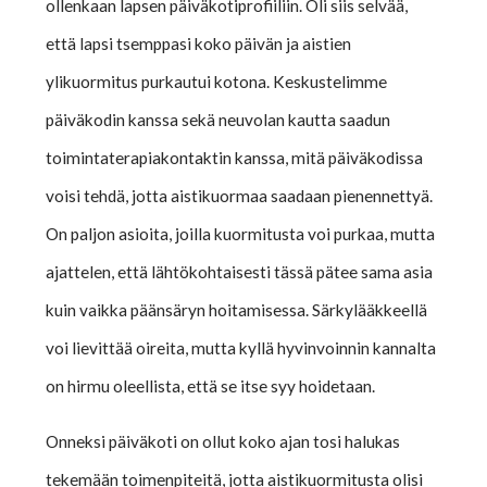
ollenkaan lapsen päiväkotiprofiiliin. Oli siis selvää,
että lapsi tsemppasi koko päivän ja aistien
ylikuormitus purkautui kotona. Keskustelimme
päiväkodin kanssa sekä neuvolan kautta saadun
toimintaterapiakontaktin kanssa, mitä päiväkodissa
voisi tehdä, jotta aistikuormaa saadaan pienennettyä.
On paljon asioita, joilla kuormitusta voi purkaa, mutta
ajattelen, että lähtökohtaisesti tässä pätee sama asia
kuin vaikka päänsäryn hoitamisessa. Särkylääkkeellä
voi lievittää oireita, mutta kyllä hyvinvoinnin kannalta
on hirmu oleellista, että se itse syy hoidetaan.
Onneksi päiväkoti on ollut koko ajan tosi halukas
tekemään toimenpiteitä, jotta aistikuormitusta olisi