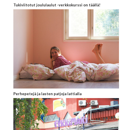
Tukiviitotut joululaulut -verkkokurssi on täällä!
Perhepetejä ja lasten patjoja lattialla