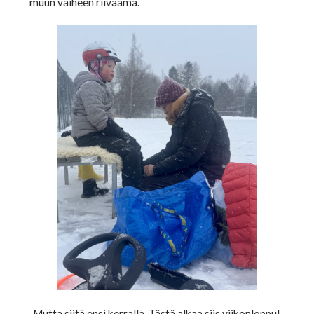
muun vaiheen riivaama.
Mutta siitä ensi kerralla. Tästä alkaa siis viikonloppu!