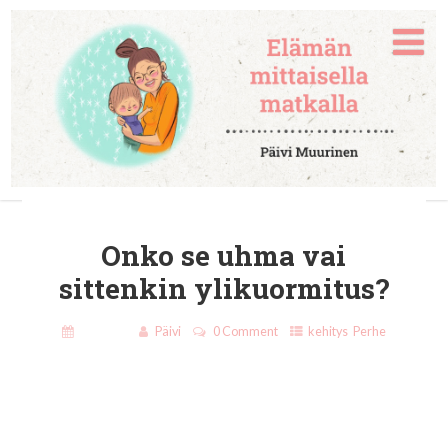
Onko se uhma vai
sittenkin ylikuormitus?
6.3.2025
Päivi
0 Comment
kehitys
,
Perhe