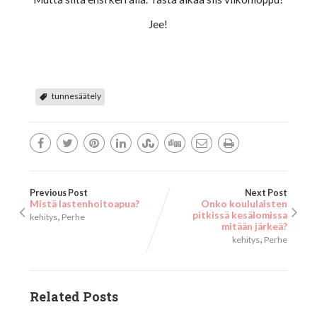
Jee!
tunnesäätely
Previous Post
Next Post
Mistä lastenhoitoapua?
Onko koululaisten
,
pitkissä kesälomissa
kehitys
Perhe
mitään järkeä?
,
kehitys
Perhe
Related Posts