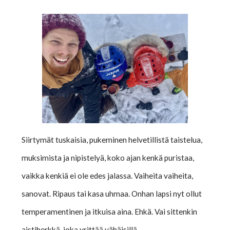
Siirtymät tuskaisia, pukeminen helvetillistä taistelua,
muksimista ja nipistelyä, koko ajan kenkä puristaa,
vaikka kenkiä ei ole edes jalassa. Vaiheita vaiheita,
sanovat. Ripaus tai kasa uhmaa. Onhan lapsi nyt ollut
temperamentinen ja itkuisa aina. Ehkä. Vai sittenkin
aistiherkkä, joka yrittää vähäisillä