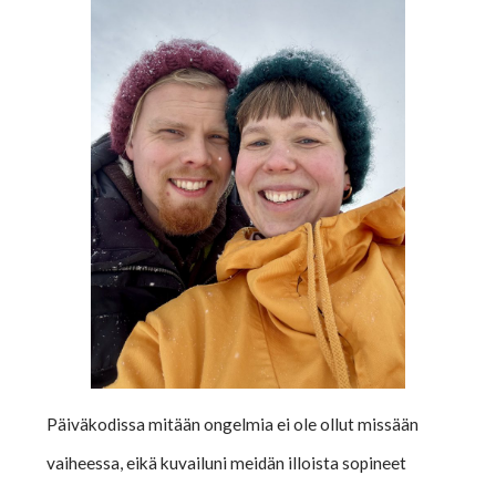
Päiväkodissa mitään ongelmia ei ole ollut missään
vaiheessa, eikä kuvailuni meidän illoista sopineet