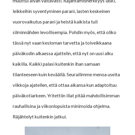
muuttui aivan valtavasti. Räjähtämisherkkyys laski,
leikkeihin syventyminen parani, lasten keskeinen
vuorovaikutus parani ja heistä kaikista tuli
silminnähden levollisempia. Pohdin myös, että oliko
tässä nyt vaan kesloman tarvetta ja toiveikkaana
päiväkodin alkaessa ajattelin, että nyt on uusi alku
kaikilla. Kaikki palasi kuitenkin ihan samaan
tilanteeseen kuin keväällä. Seurailimme menoa useita
viikkoja ajatellen, että ottaa aikansa kun adaptoituu
päiväkotiarkeen. Yritettiin illat pitää mahdollisimman
rauhallisina ja viikonlopuista minimoida ohjelma.
Räjähtelyt kuitenkin jatkui.