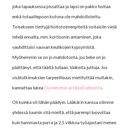
joka tapauksessa pissattaa ja lapsi on pakko hoitaa
enkä totaalilepoon kotona ole mahdollistettu.
Toisekseen tiettyjä hoitotoimenpiteitä voitaisiin vielä
tehdä ennalta, mm. kortisonin antaminen, joka
vauhdittaisi vauvan keuhkojen kypsymistä.
Myöhemmin se on jo mahdotonta, jos bebe on jo
päättänyt, että täältä tullaan. Vaikeita juttuja. Jos
sisätutkimuksien tarpeellisuus mietityttää muitakin,
kannattaa lukea
Duodecimin artikkeli aiheesta
.
Oli kuinka oli tähän päädyin. Lääkärin kanssa olimme
yhdessä tuumin sitä mieltä, että parempi luovuttaa
kuin hammasta purra ja 2,5 viikkoa työajastani menee