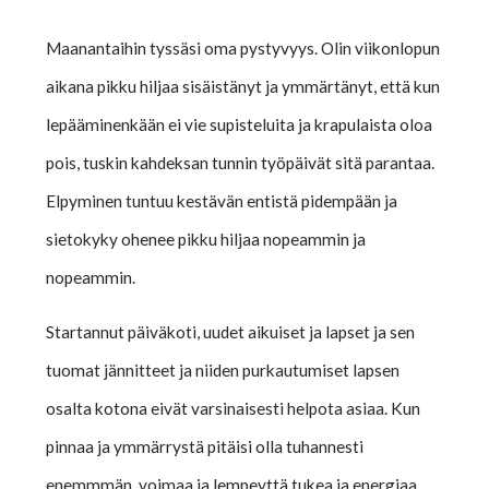
Maanantaihin tyssäsi oma pystyvyys. Olin viikonlopun
aikana pikku hiljaa sisäistänyt ja ymmärtänyt, että kun
lepääminenkään ei vie supisteluita ja krapulaista oloa
pois, tuskin kahdeksan tunnin työpäivät sitä parantaa.
Elpyminen tuntuu kestävän entistä pidempään ja
sietokyky ohenee pikku hiljaa nopeammin ja
nopeammin.
Startannut päiväkoti, uudet aikuiset ja lapset ja sen
tuomat jännitteet ja niiden purkautumiset lapsen
osalta kotona eivät varsinaisesti helpota asiaa. Kun
pinnaa ja ymmärrystä pitäisi olla tuhannesti
enemmmän, voimaa ja lempeyttä tukea ja energiaa