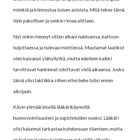
mönkiä ja kiinnostua toisen asioista. Mitä tekee tämä.
Vain pakollisen ja senkin rimaa alittaen.
Nyt onkin mennyt sitten aikani nukkuessa, kattoon
tuijottaessa ja tulevaa miettiessä. Muutamat laatikot
olen kaivanut ylähyllyiltä, mutta edelleen kaikki
tarvittavat hankinnat odottavat vielä aikaansa. Josko
tämä olisi taktiikka siihen ettei bebe tulisi ennen
aikojaan.
Kävin ylimääräisellä lääkärikäynnillä
huonovointisuuteni ja supisteluiden vuoksi. Lääkäri
olisi halunnut tarkastaa kohdunsuun tilanteen, mutta
en halunnut sinne kajottavan nyt näillä viikoilla.