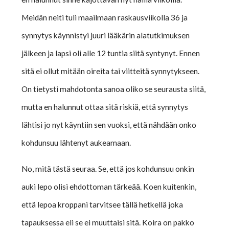
Meidän neiti tuli maailmaan raskausviikolla 36 ja
synnytys käynnistyi juuri lääkärin alatutkimuksen
jälkeen ja lapsi oli alle 12 tuntia siitä syntynyt. Ennen
sitä ei ollut mitään oireita tai viitteitä synnytykseen.
On tietysti mahdotonta sanoa oliko se seurausta siitä,
mutta en halunnut ottaa sitä riskiä, että synnytys
lähtisi jo nyt käyntiin sen vuoksi, että nähdään onko
kohdunsuu lähtenyt aukeamaan.
No, mitä tästä seuraa. Se, että jos kohdunsuu onkin
auki lepo olisi ehdottoman tärkeää. Koen kuitenkin,
että lepoa kroppani tarvitsee tällä hetkellä joka
tapauksessa eli se ei muuttaisi sitä. Koira on pakko