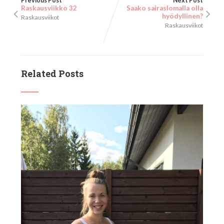
Previous Post
Next Post
Raskausviikko 32
Saako sairaslomalla olla
hyödyllinen?
Raskausviikot
Raskausviikot
Related Posts