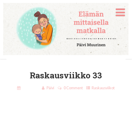
Raskausviikko 33
18.8.2019
Päivi
0 Comment
Raskausviikot