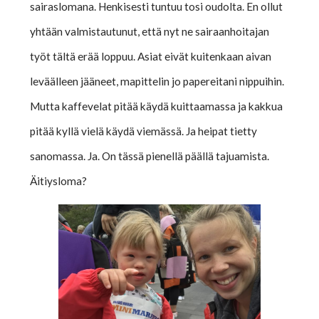
sairaslomana. Henkisesti tuntuu tosi oudolta. En ollut
yhtään valmistautunut, että nyt ne sairaanhoitajan
työt tältä erää loppuu. Asiat eivät kuitenkaan aivan
leväälleen jääneet, mapittelin jo papereitani nippuihin.
Mutta kaffevelat pitää käydä kuittaamassa ja kakkua
pitää kyllä vielä käydä viemässä. Ja heipat tietty
sanomassa. Ja. On tässä pienellä päällä tajuamista.
Äitiysloma?