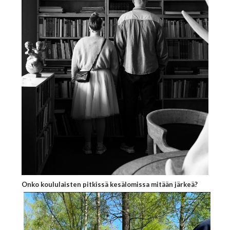
Onko koululaisten pitkissä kesälomissa mitään järkeä?