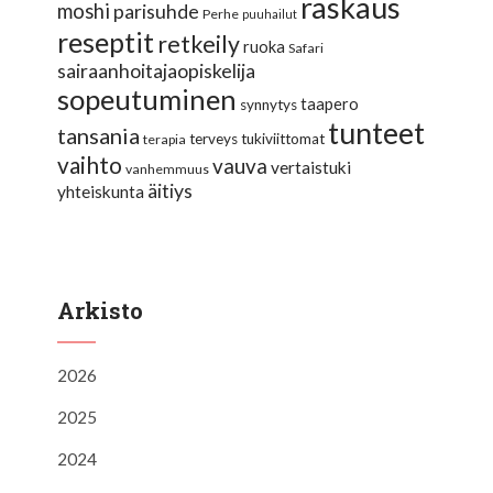
raskaus
moshi
parisuhde
Perhe
puuhailut
reseptit
retkeily
ruoka
Safari
sairaanhoitajaopiskelija
sopeutuminen
taapero
synnytys
tunteet
tansania
terveys
tukiviittomat
terapia
vaihto
vauva
vertaistuki
vanhemmuus
äitiys
yhteiskunta
Arkisto
2026
2025
2024