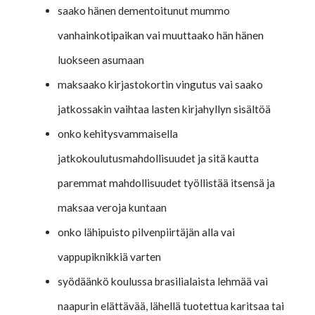
saako hänen dementoitunut mummo
vanhainkotipaikan vai muuttaako hän hänen
luokseen asumaan
maksaako kirjastokortin vingutus vai saako
jatkossakin vaihtaa lasten kirjahyllyn sisältöä
onko kehitysvammaisella
jatkokoulutusmahdollisuudet ja sitä kautta
paremmat mahdollisuudet työllistää itsensä ja
maksaa veroja kuntaan
onko lähipuisto pilvenpiirtäjän alla vai
vappupiknikkiä varten
syödäänkö koulussa brasilialaista lehmää vai
naapurin elättävää, lähellä tuotettua karitsaa tai