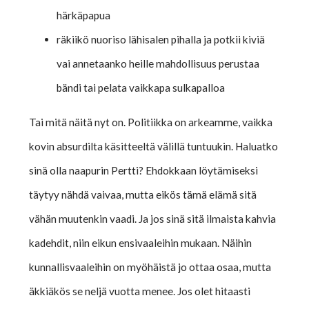
härkäpapua
räkiikö nuoriso lähisalen pihalla ja potkii kiviä
vai annetaanko heille mahdollisuus perustaa
bändi tai pelata vaikkapa sulkapalloa
Tai mitä näitä nyt on. Politiikka on arkeamme, vaikka
kovin absurdilta käsitteeltä välillä tuntuukin. Haluatko
sinä olla naapurin Pertti? Ehdokkaan löytämiseksi
täytyy nähdä vaivaa, mutta eikös tämä elämä sitä
vähän muutenkin vaadi. Ja jos sinä sitä ilmaista kahvia
kadehdit, niin eikun ensivaaleihin mukaan. Näihin
kunnallisvaaleihin on myöhäistä jo ottaa osaa, mutta
äkkiäkös se neljä vuotta menee. Jos olet hitaasti