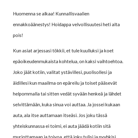
Huomenna se alkaa! Kunnallisvaalien
ennakkoäänestys! Hoidappa velvollisuutesi heti alta
pois!
Kun asiat arjessasi tökkii, et tule kuulluksi ja koet
epäoikeudenmukaista kohtelua, on kaksi vaihtoehtoa.
Joko jäät kotiin, valitat ystävillesi, puolisollesi ja
äidillesi kun maailma on epäreilu ja toiset pääsevät
helpommalla tai sitten vedät syvään henkeä ja lähdet
selvittämään, kuka sinua voi auttaa. Ja jossei kukaan
auta, ala itse auttamaan itseäsi. Jos joku tässä
yhteiskunnassa ei toimi, ei auta jäädä kotiin sitä
murjottamaan ja toivoa, että joku tulisi ja pyyhkisi