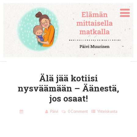
Älä jää kotiisi
nysväämään – Äänestä,
jos osaat!
28.3.2017
Päivi
0 Comment
Yhteiskunta