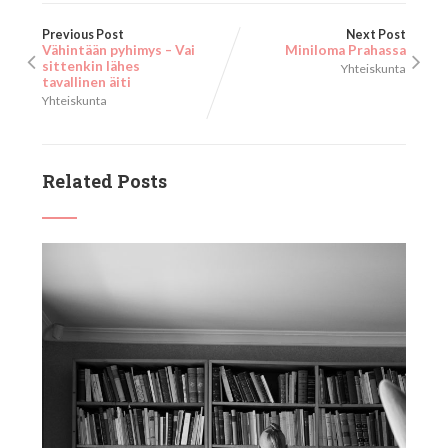
Previous Post
Next Post
Vähintään pyhimys – Vai
Miniloma Prahassa
sittenkin lähes
Yhteiskunta
tavallinen äiti
Yhteiskunta
Related Posts