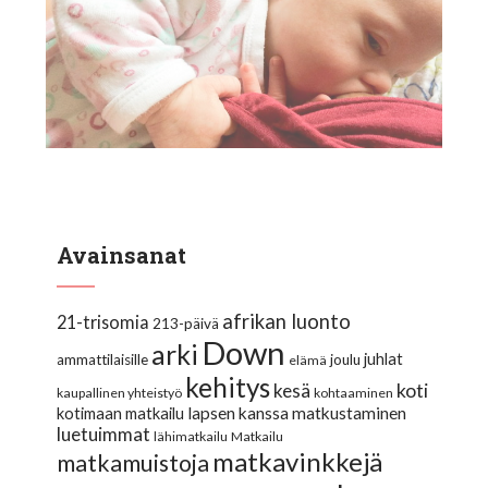
Avainsanat
afrikan luonto
21-trisomia
213-päivä
Down
arki
juhlat
ammattilaisille
joulu
elämä
kehitys
koti
kesä
kaupallinen yhteistyö
kohtaaminen
lapsen kanssa matkustaminen
kotimaan matkailu
luetuimmat
lähimatkailu
Matkailu
matkavinkkejä
matkamuistoja