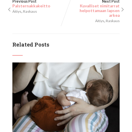
Previous Post
Next Post
Palsternakkakeitto
Kuvalliset nimitarrat
,
helpottamaan lapsen
Äitiys
Raskaus
arkea
,
Äitiys
Raskaus
Related Posts