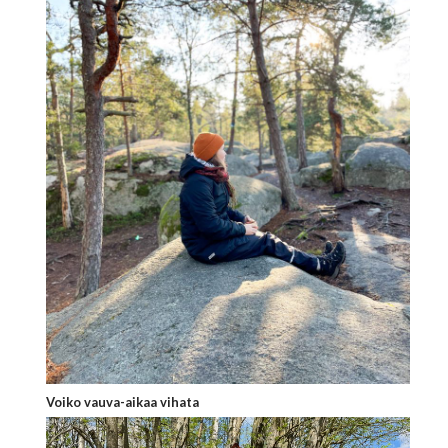
Voiko vauva-aikaa vihata