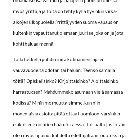
omanlaisensa vastuun ja palapelin puolison ollessa
myös yrittäjä ja töitä on tehty kyllä hyvinkin virka-
aikojen ulkopuolella. Yrittäjyyden suoma vapaus on
kuitenkin vapauttanut olemaan juuri se joka on ja jota
kohti haluaa mennä.
Tällä hetkellä pohdin mitä kolmannen lapsen
vauvavuodelta odotan tai haluan. Teenkö samalla
töitä? Opiskelisinko? Kirjoittaisinko? Aloittaisinko
harrastuksen? Mahdummeko asumaan vielä samassa
kodissa? Mihin me muuttaisimme, kun niin
monenlaisia asioita pitää ottaa huomioon, varsinkin
esikoisen koulutien häämöttäessä. Toisaalta jos jotain
olen myös oppinut kahdelta edeltäjältään, odotuksia ja