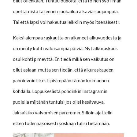
ollut ollenkaan. Tuntuu oudolta, että toinen syö ilman
opettamista tai ennen ruokailua alkavia suujumppia.
Tai että lapsi voi hakeutua leikkiin myös itsenäisesti.
Kaksi aiempaa raskautta on alkaneet alkuvuodesta ja
on menty kohti valoisampia päiviä. Nyt alkuraskaus
osui kohti pimeyttä. En tiedä mikä sen vaikutus on
ollut asiaan, mutta sen tiedän, että alkuraskauden
pahoinvointi kesti pisimpään tämän kolmannen
kohdalla. Loppukesästä pohdinkin Instagramin
puolella miltähän tuntuisi jos olisi kesävauva.
Jaksaisiko valvomisen paremmin. Silloin ajattelin
etten todennäköisesti koskaan tulisi tietämään.