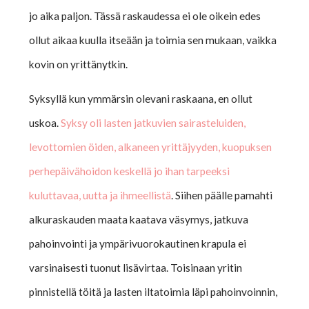
jo aika paljon. Tässä raskaudessa ei ole oikein edes
ollut aikaa kuulla itseään ja toimia sen mukaan, vaikka
kovin on yrittänytkin.
Syksyllä kun ymmärsin olevani raskaana, en ollut
uskoa.
Syksy oli lasten jatkuvien sairasteluiden,
levottomien öiden, alkaneen yrittäjyyden, kuopuksen
perhepäivähoidon keskellä jo ihan tarpeeksi
kuluttavaa, uutta ja ihmeellistä
. Siihen päälle pamahti
alkuraskauden maata kaatava väsymys, jatkuva
pahoinvointi ja ympärivuorokautinen krapula ei
varsinaisesti tuonut lisävirtaa. Toisinaan yritin
pinnistellä töitä ja lasten iltatoimia läpi pahoinvoinnin,