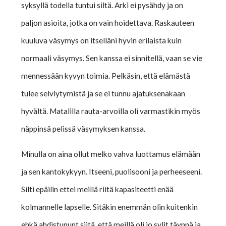
syksyllä todella tuntui siltä. Arki ei pysähdy ja on
paljon asioita, jotka on vain hoidettava. Raskauteen
kuuluva väsymys on itselläni hyvin erilaista kuin
normaali väsymys. Sen kanssa ei sinnitellä, vaan se vie
mennessään kyvyn toimia. Pelkäsin, että elämästä
tulee selviytymistä ja se ei tunnu ajatuksenakaan
hyvältä. Matalilla rauta-arvoilla oli varmastikin myös
näppinsä pelissä väsymyksen kanssa.
Minulla on aina ollut melko vahva luottamus elämään
ja sen kantokykyyn. Itseeni, puolisooni ja perheeseeni.
Silti epäilin ettei meillä riitä kapasiteetti enää
kolmannelle lapselle. Sitäkin enemmän olin kuitenkin
ehkä ahdistununt siitä, että meillä oli jo sylit täynnä ja