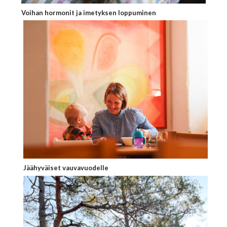
Voihan hormonit ja imetyksen loppuminen
Jäähyväiset vauvavuodelle