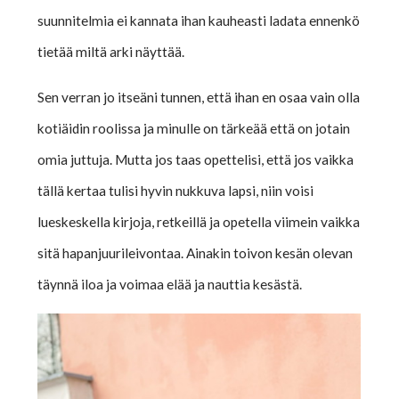
suunnitelmia ei kannata ihan kauheasti ladata ennenkö
tietää miltä arki näyttää.
Sen verran jo itseäni tunnen, että ihan en osaa vain olla
kotiäidin roolissa ja minulle on tärkeää että on jotain
omia juttuja. Mutta jos taas opettelisi, että jos vaikka
tällä kertaa tulisi hyvin nukkuva lapsi, niin voisi
lueskeskella kirjoja, retkeillä ja opetella viimein vaikka
sitä hapanjuurileivontaa. Ainakin toivon kesän olevan
täynnä iloa ja voimaa elää ja nauttia kesästä.