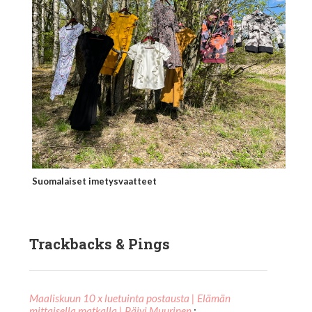
Suomalaiset imetysvaatteet
Trackbacks & Pings
Maaliskuun 10 x luetuinta postausta | Elämän
mittaisella matkalla | Päivi Muurinen
: