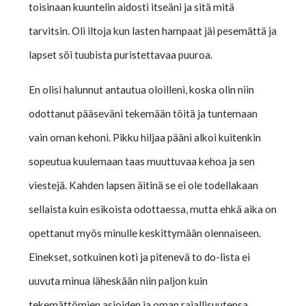
toisinaan kuuntelin aidosti itseäni ja sitä mitä
tarvitsin. Oli iltoja kun lasten hampaat jäi pesemättä ja
lapset söi tuubista puristettavaa puuroa.
En olisi halunnut antautua oloilleni, koska olin niin
odottanut pääseväni tekemään töitä ja tuntemaan
vain oman kehoni. Pikku hiljaa pääni alkoi kuitenkin
sopeutua kuulemaan taas muuttuvaa kehoa ja sen
viestejä. Kahden lapsen äitinä se ei ole todellakaan
sellaista kuin esikoista odottaessa, mutta ehkä aika on
opettanut myös minulle keskittymään olennaiseen.
Einekset, sotkuinen koti ja pitenevä to do-lista ei
uuvuta minua läheskään niin paljon kuin
tekemättömien asioiden ja oman rajallisuutensa