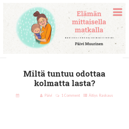
Miltä tuntuu odottaa
kolmatta lasta?
17.2.2021
Päivi
1 Comment
Äitiys
,
Raskaus