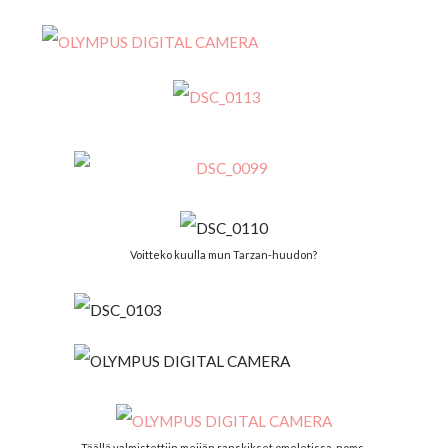
Voitteko kuulla mun Tarzan-huudon?
Täällä valmistettiin meijän ranskikset omeletissa, noms.