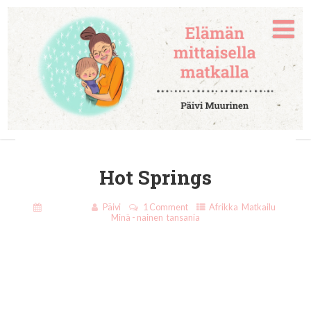
Hot Springs
12.9.2015
Päivi
1 Comment
Afrikka
,
Matkailu
,
Minä - nainen
,
tansania