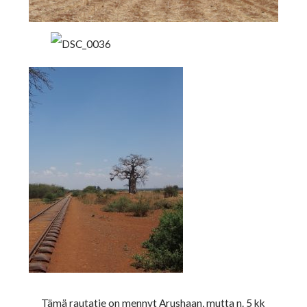
Tämä rautatie on mennyt Arushaan, mutta n. 5 kk