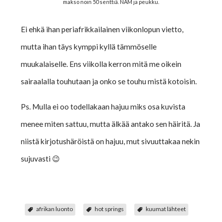
makso noin 50 senttiä. NAM ja peukku.
Ei ehkä ihan periafrikkailainen viikonlopun vietto,
mutta ihan täys kymppi kyllä tämmöselle
muukalaiselle. Ens viikolla kerron mitä me oikein
sairaalalla touhutaan ja onko se touhu mistä kotoisin.
Ps. Mulla ei oo todellakaan hajuu miks osa kuvista
menee miten sattuu, mutta älkää antako sen häiritä. Ja
niistä kirjotushäröistä on hajuu, mut sivuuttakaa nekin
sujuvasti 😉
afrikan luonto
hot springs
kuumat lähteet