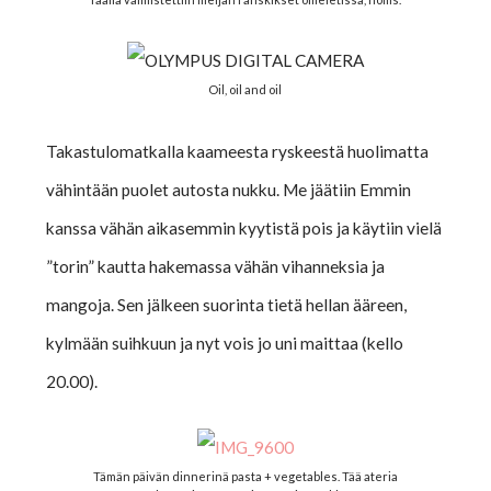
Oil, oil and oil
Takastulomatkalla kaameesta ryskeestä huolimatta
vähintään puolet autosta nukku. Me jäätiin Emmin
kanssa vähän aikasemmin kyytistä pois ja käytiin vielä
”torin” kautta hakemassa vähän vihanneksia ja
mangoja. Sen jälkeen suorinta tietä hellan ääreen,
kylmään suihkuun ja nyt vois jo uni maittaa (kello
20.00).
Tämän päivän dinnerinä pasta + vegetables. Tää ateria