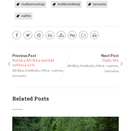
matkamuistoja
matkavinkkejä
tansania
vaihto
Previous Post
Next Post
Kuinka Afrikka meidät
Daily life
syliinsä otti
,
,
,
Afrikka
Matkailu
Minä - nainen
,
,
,
Afrikka
Matkailu
Minä - nainen
tansania
tansania
Related Posts