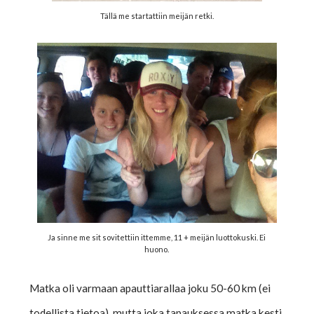
Tällä me startattiin meijän retki.
Ja sinne me sit sovitettiin ittemme, 11 + meijän luottokuski. Ei
huono.
Matka oli varmaan apauttiarallaa joku 50-60 km (ei
todellista tietoa), mutta joka tapauksessa matka kesti