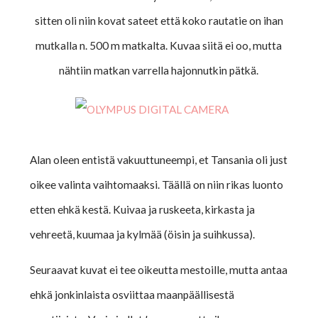
sitten oli niin kovat sateet että koko rautatie on ihan
mutkalla n. 500 m matkalta. Kuvaa siitä ei oo, mutta
nähtiin matkan varrella hajonnutkin pätkä.
Alan oleen entistä vakuuttuneempi, et Tansania oli just
oikee valinta vaihtomaaksi. Täällä on niin rikas luonto
etten ehkä kestä. Kuivaa ja ruskeeta, kirkasta ja
vehreetä, kuumaa ja kylmää (öisin ja suihkussa).
Seuraavat kuvat ei tee oikeutta mestoille, mutta antaa
ehkä jonkinlaista osviittaa maanpäällisestä