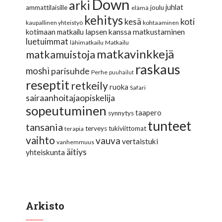
Down
arki
juhlat
ammattilaisille
joulu
elämä
kehitys
koti
kesä
kaupallinen yhteistyö
kohtaaminen
lapsen kanssa matkustaminen
kotimaan matkailu
luetuimmat
lähimatkailu
Matkailu
matkavinkkejä
matkamuistoja
raskaus
moshi
parisuhde
Perhe
puuhailut
reseptit
retkeily
ruoka
Safari
sairaanhoitajaopiskelija
sopeutuminen
taapero
synnytys
tunteet
tansania
terveys
tukiviittomat
terapia
vaihto
vauva
vertaistuki
vanhemmuus
äitiys
yhteiskunta
Arkisto