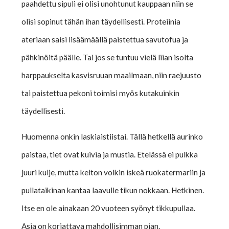
paahdettu sipuli ei olisi unohtunut kauppaan niin se
olisi sopinut tähän ihan täydellisesti. Proteiinia
ateriaan saisi lisäämäällä paistettua savutofua ja
pähkinöitä päälle. Tai jos se tuntuu vielä liian isolta
harppaukselta kasvisruuan maailmaan, niin raejuusto
tai paistettua pekoni toimisi myös kutakuinkin
täydellisesti.
Huomenna onkin laskiaistiistai. Tällä hetkellä aurinko
paistaa, tiet ovat kuivia ja mustia. Etelässä ei pulkka
juuri kulje, mutta keiton voikin iskeä ruokatermariin ja
pullataikinan kantaa laavulle tikun nokkaan. Hetkinen.
Itse en ole ainakaan 20 vuoteen syönyt tikkupullaa.
Asia on korjattava mahdollisimman pian.