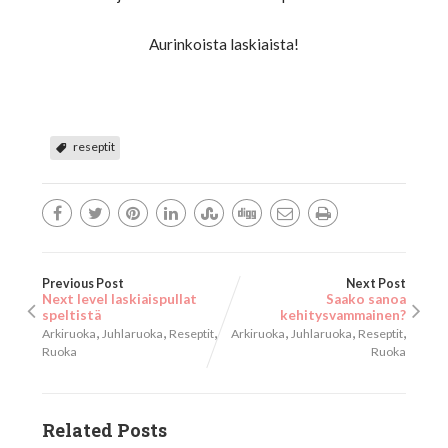
Aurinkoista laskiaista!
reseptit
Previous Post
Next Post
Next level laskiaispullat
Saako sanoa
speltistä
kehitysvammainen?
,
,
,
,
,
,
Arkiruoka
Juhlaruoka
Reseptit
Arkiruoka
Juhlaruoka
Reseptit
Ruoka
Ruoka
Related Posts