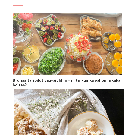
Brunssitarjoilut vauvajuhliin – mitä, kuinka paljon ja kuka
hoitaa?