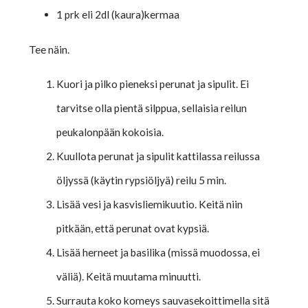
1 prk eli 2dl (kaura)kermaa
Tee näin.
Kuori ja pilko pieneksi perunat ja sipulit. Ei
tarvitse olla pientä silppua, sellaisia reilun
peukalonpään kokoisia.
Kuullota perunat ja sipulit kattilassa reilussa
öljyssä (käytin rypsiöljyä) reilu 5 min.
Lisää vesi ja kasvisliemikuutio. Keitä niin
pitkään, että perunat ovat kypsiä.
Lisää herneet ja basilika (missä muodossa, ei
väliä). Keitä muutama minuutti.
Surrauta koko komeys sauvasekoittimella sitä