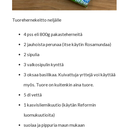
Tuorehernekeitto neljälle
4 pss eli 800g pakasteherneitä
2 jauhoista perunaa (itse käytin Rosamundaa)
2 sipulia
3 valkosipulin kynttä
3 oksaa basilikaa. Kuivattuja yrttejä voi käyttää
myös. Tuore on kuitenkin aina tuore.
5 dl vettä
1 kasvisliemikuutio (käytän Reformin
luomukuutioita)
suolaa ja pippuria maun mukaan