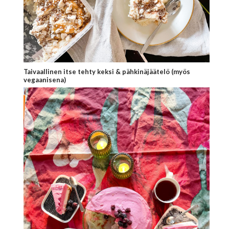
Taivaallinen itse tehty keksi & pähkinäjäätelö (myös
vegaanisena)