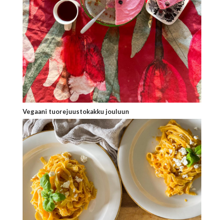
Vegaani tuorejuustokakku jouluun