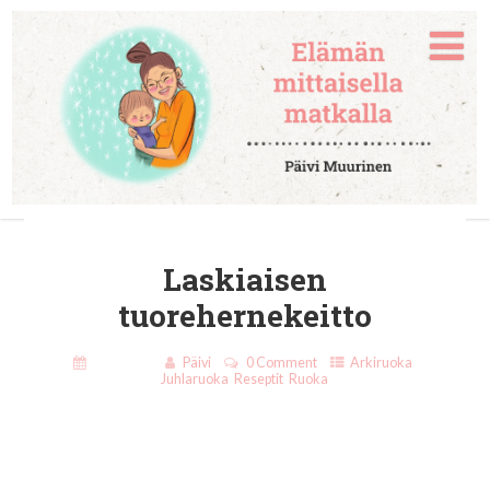
Laskiaisen
tuorehernekeitto
24.2.2020
Päivi
0 Comment
Arkiruoka
,
Juhlaruoka
,
Reseptit
,
Ruoka