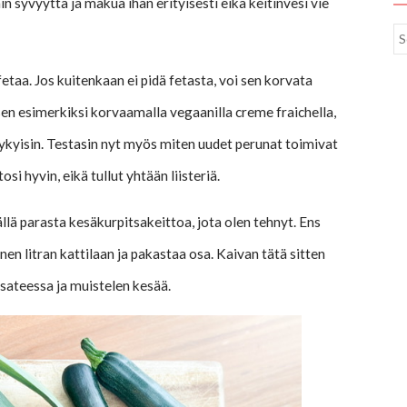
hin syvyyttä ja makua ihan erityisesti eikä keitinvesi vie
etaa. Jos kuitenkaan ei pidä fetasta, voi sen korvata
sen esimerkiksi korvaamalla vegaanilla creme fraichella,
nykyisin. Testasin nyt myös miten uudet perunat toimivat
osi hyvin, eikä tullut yhtään liisteriä.
ällä parasta kesäkurpitsakeittoa, jota olen tehnyt. Ens
en litran kattilaan ja pakastaa osa. Kaivan tätä sitten
sateessa ja muistelen kesää.