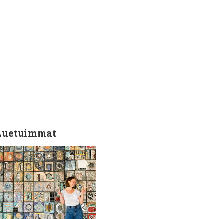
Luetuimmat