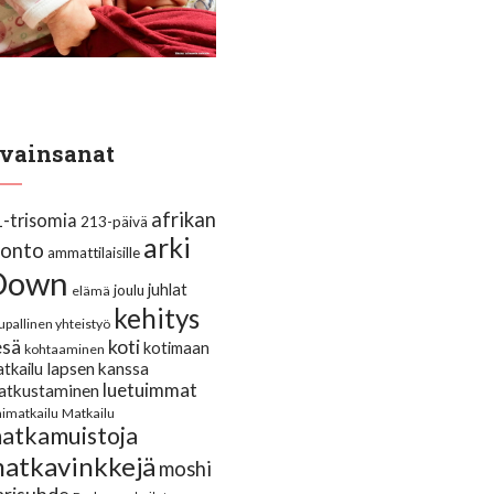
vainsanat
afrikan
1-trisomia
213-päivä
arki
uonto
ammattilaisille
Down
juhlat
joulu
elämä
kehitys
upallinen yhteistyö
koti
esä
kotimaan
kohtaaminen
lapsen kanssa
tkailu
luetuimmat
atkustaminen
himatkailu
Matkailu
atkamuistoja
atkavinkkejä
moshi