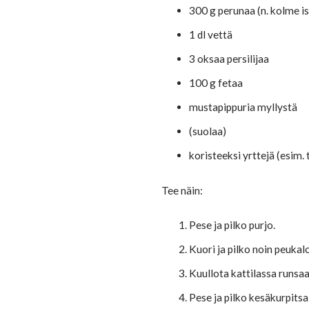
300 g perunaa (n. kolme i
1 dl vettä
3 oksaa persilijaa
100 g fetaa
mustapippuria myllystä
(suolaa)
koristeeksi yrttejä (esim. 
Tee näin:
Pese ja pilko purjo.
Kuori ja pilko noin peukal
Kuullota kattilassa runsaa
Pese ja pilko kesäkurpitsa 