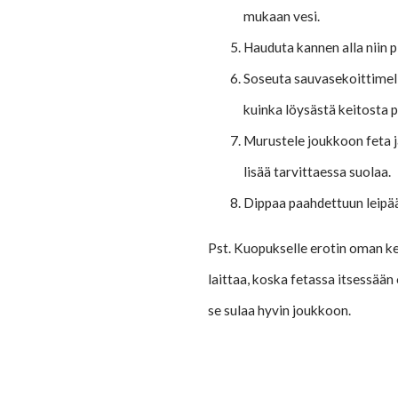
mukaan vesi.
Hauduta kannen alla niin p
Soseuta sauvasekoittimell
kuinka löysästä keitosta p
Murustele joukkoon feta j
lisää tarvittaessa suolaa.
Dippaa paahdettuun leipä
Pst. Kuopukselle erotin oman kei
laittaa, koska fetassa itsessään 
se sulaa hyvin joukkoon.