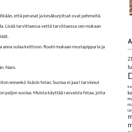
itkään, että perunat ja kesäkurpitsat ovat pehmeitä.
a. Lisää tarvittaessa vettä tarvittaessa sen mukaan
idät.
A
a anna sulaa keittoon. Rouhi mukaan mustapippuria ja
2
l
än. Nam.
ton ennenkö lisäsin fetan. Suolaa ei juuri tarvinnut
ka
k
on paljon suolaa. Muista käyttää rasvaista fetaa, jotta
ma
m
lä
m
m