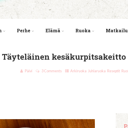
n
Perhe
Elämä
Ruoka
Matkailu
Täyteläinen kesäkurpitsakeitto
23.8.2020
Päivi
3 Comments
Arkiruoka
,
Juhlaruoka
,
Reseptit
,
Ruo
P