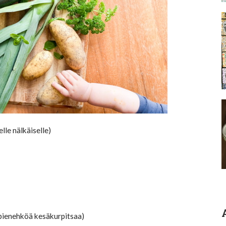
e nälkäiselle)
 pienehköä kesäkurpitsaa)