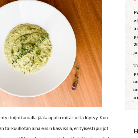
P
e
ä
p
2
j
T
p
s
s
o
tyi tuijottamalla jääkaappiin mitä sieltä löytyy. Kun
ai kuullotan aina ensin kasviksia, erityisesti purjot,
H