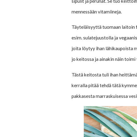
sipulit ja perunat. Se tuo keittoi
mennessään vitamiineja.
Täyteläisyyttä tuomaan laitoin f
esim. sulatejuustolla ja vegaani
joita löytyy ihan lähikaupoista 
jo keitossa ja ainakin näin toimi t
Tästä keitosta tuli ihan heittäm
kerralla pitää tehdä tätä kymmen
pakkasesta marraskuisessa vesi