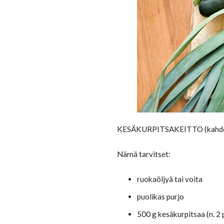
KESÄKURPITSAKEITTO (kahdell
Nämä tarvitset:
ruokaöljyä tai voita
puolikas purjo
500 g kesäkurpitsaa (n. 2