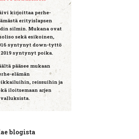
äivi kirjoittaa perhe-
lämästä erityislapsen
idin silmin. Mukana ovat
uoliso sekä esikoinen,
016 syntynyt down-tyttö
a 2019 syntynyt poika.
äältä pääsee mukaan
erhe-elämän
eikkailuihin, reissuihin ja
ekä iloitsemaan arjen
ivalluksista.
ae blogista