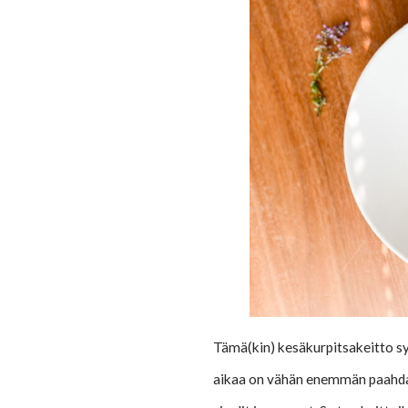
Tämä(kin) kesäkurpitsakeitto syn
aikaa on vähän enemmän paahdan t