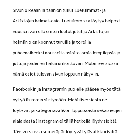
Sivun oikeaan laitaan on tullut Luetuimmat- ja
Arkistojen helmet-osio. Luetuimmissa löytyy helposti
vuosien varrella eniten luetut jutut ja Arkistojen
helmiin olen koonnut turuilla ja toreilla
puheenaiheeksi nousseita asioita, omia lempilapsia ja
juttuja joiden en halua unhoittuvan. Mobiiliversiossa
nämä osiot tulevan sivun loppuun näkyviin.
Facebookin ja Instagramin puolelle pääsee myös tätä
nykyä iisimmin siirtymään. Mobiiliversiosta ne
löytyvät ja kategoriavalikon loppupäästä sekä sivujen
alalaidasta (Instagram ei tällä hetkellä löydy sieltä).
Täysversiossa sometäpät löytyvät ylävalikkoriviltä.