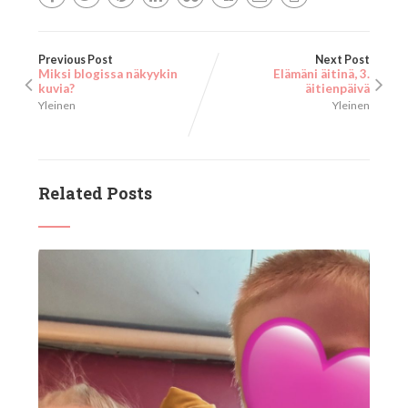
Previous Post
Next Post
Miksi blogissa näkyykin
Elämäni äitinä, 3.
kuvia?
äitienpäivä
Yleinen
Yleinen
Related Posts