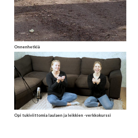
Onnenhetkiä
Opi tukiviittomia laulaen ja leikkien -verkkokurssi