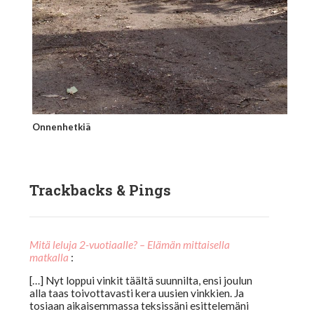
Onnenhetkiä
Trackbacks & Pings
Mitä leluja 2-vuotiaalle? – Elämän mittaisella
matkalla
:
[…] Nyt loppui vinkit täältä suunnilta, ensi joulun
alla taas toivottavasti kera uusien vinkkien. Ja
tosiaan aikaisemmassa teksissäni esittelemäni