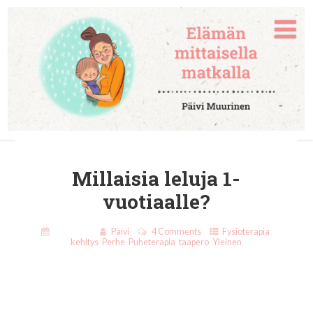
Millaisia leluja 1-
vuotiaalle?
8.12.2018
Päivi
4 Comments
Fysioterapia
,
kehitys
,
Perhe
,
Puheterapia
,
taapero
,
Yleinen