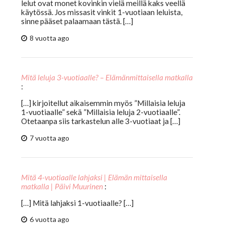
lelut ovat monet kovinkin vielä meillä kaks veellä
käytössä. Jos missasit vinkit 1-vuotiaan leluista,
sinne pääset palaamaan tästä. […]
8 vuotta ago
Mitä leluja 3-vuotiaalle? – Elämänmittaisella matkalla
:
[…] kirjoitellut aikaisemmin myös ”Millaisia leluja
1-vuotiaalle” sekä ”Millaisia leluja 2-vuotiaalle”.
Otetaanpa siis tarkastelun alle 3-vuotiaat ja […]
7 vuotta ago
Mitä 4-vuotiaalle lahjaksi | Elämän mittaisella
matkalla | Päivi Muurinen
:
[…] Mitä lahjaksi 1-vuotiaalle? […]
6 vuotta ago