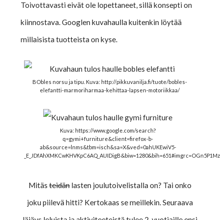
Toivottavasti eivät ole lopettaneet, sillä konsepti on
kiinnostava. Googlen kuvahaulla kuitenkin löytää
millaisista tuotteista on kyse.
BObles norsu ja tipu. Kuva: http://pikkuvanilja.fi/tuote/bobles-
elefantti-marmoriharmaa-kehittaa-lapsen-motoriikkaa/
Kuva: https://www.google.com/search?
q=gymi+furniture&client=firefox-b-
ab&source=lnms&tbm=isch&sa=X&ved=0ahUKEwiV5-
_E_JDfAhXMKCwKHVKpC6AQ_AUIDigB&biw=1280&bih=651#imgrc=OGn5P1M
Mitäs
teidän
lasten joulutoivelistalla on? Tai onko
joku piilevä hitti? Kertokaas se meillekin. Seuraava
läjäys leluista ja aktiviteeteistä tulee 2-vuotiaille ensi