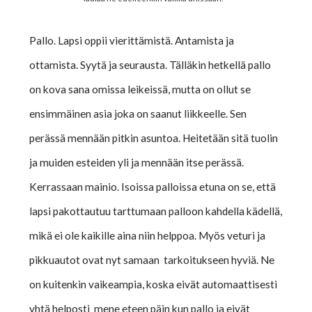
Pallo. Lapsi oppii vierittämistä. Antamista ja
ottamista. Syytä ja seurausta. Tälläkin hetkellä pallo
on kova sana omissa leikeissä, mutta on ollut se
ensimmäinen asia joka on saanut liikkeelle. Sen
perässä mennään pitkin asuntoa. Heitetään sitä tuolin
ja muiden esteiden yli ja mennään itse perässä.
Kerrassaan mainio. Isoissa palloissa etuna on se, että
lapsi pakottautuu tarttumaan palloon kahdella kädellä,
mikä ei ole kaikille aina niin helppoa. Myös veturi ja
pikkuautot ovat nyt samaan tarkoitukseen hyviä. Ne
on kuitenkin vaikeampia, koska eivät automaattisesti
yhtä helposti mene eteen päin kun pallo ja eivät