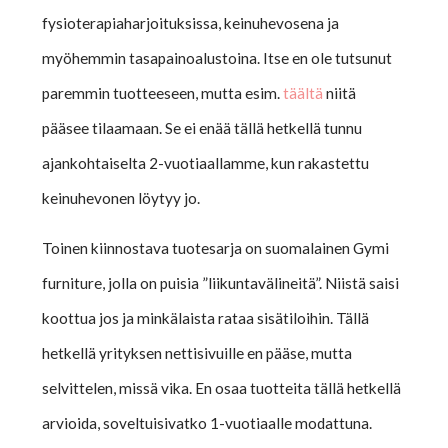
fysioterapiaharjoituksissa, keinuhevosena ja
myöhemmin tasapainoalustoina. Itse en ole tutsunut
paremmin tuotteeseen, mutta esim.
täältä
niitä
pääsee tilaamaan. Se ei enää tällä hetkellä tunnu
ajankohtaiselta 2-vuotiaallamme, kun rakastettu
keinuhevonen löytyy jo.
Toinen kiinnostava tuotesarja on suomalainen Gymi
furniture, jolla on puisia ”liikuntavälineitä”. Niistä saisi
koottua jos ja minkälaista rataa sisätiloihin. Tällä
hetkellä yrityksen nettisivuille en pääse, mutta
selvittelen, missä vika. En osaa tuotteita tällä hetkellä
arvioida, soveltuisivatko 1-vuotiaalle modattuna.