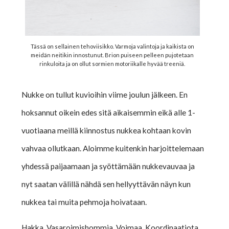
Tässä on sellainen tehoviisikko. Varmoja valintoja ja kaikista on
meidän neitikin innostunut. Brion puiseen pelleen pujotetaan
rinkuloita ja on ollut sormien motoriikalle hyvää treeniä.
Nukke on tullut kuvioihin viime joulun jälkeen. En
hoksannut oikein edes sitä aikaisemmin eikä alle 1-
vuotiaana meillä kiinnostus nukkea kohtaan kovin
vahvaa ollutkaan. Aloimme kuitenkin harjoittelemaan
yhdessä paijaamaan ja syöttämään nukkevauvaa ja
nyt saatan välillä nähdä sen hellyyttävän näyn kun
nukkea tai muita pehmoja hoivataan.
Hakka. Vasaroimishommia. Voimaa. Koordinaatiota.