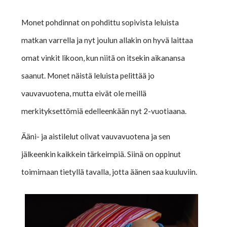
Monet pohdinnat on pohdittu sopivista leluista
matkan varrella ja nyt joulun allakin on hyvä laittaa
omat vinkit likoon, kun niitä on itsekin aikanansa
saanut. Monet näistä leluista pelittää jo
vauvavuotena, mutta eivät ole meillä
merkityksettömiä edelleenkään nyt 2-vuotiaana.
Ääni- ja aistilelut olivat vauvavuotena ja sen
jälkeenkin kaikkein tärkeimpiä. Siinä on oppinut
toimimaan tietyllä tavalla, jotta äänen saa kuuluviin.