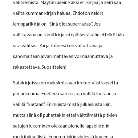
valitsemista. Näytän usein kaksi eri kirjaa ja neiti saa
valita kumman kirjan haluaa. Ehdoton neidin
lempparikirja on ”Sinä olet superrakas”. Jos
valittavana on tämä kirja, ei epäilystäkään etteikö hän
sitä valitsisi. Kirja totisesti on valloittava ja
sanomaltaan aivan mahtavan voimaannuttava ja
rakastettava. Suosittelen!
Satukirjoissa on maksimissaan kolme-viisi lausetta
per aukeama. Edelleen satukirjoja välillä luetaan ja
välillä ”luetaan”. En muista mistä julkaisusta luin,
mutta siinä oli puhettakin ettei välttämättä pitkien
satujen lukeminen olekaan pienelle lapselle niin
merkityksellistä. Ennemminkin yhdessä kuvien ja