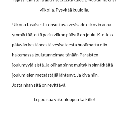
viikolla. Pysykää kuulolla.
Ulkona tasaisesti ropsuttava vesisade ei kovin anna
ymmärtää, että parin viikon päästä on joulu. K-o-k-o
päivvän kestäneestä vesisateesta huolimatta olin
hakemassa joulutunnelmaa tänään Paraisten
joulumyyjäisistä. Ja olihan sinne muitakin sinnikkäitä
joulumielen metsästäjiä lähtenyt. Ja kiva niin.
Jostainhan sitä on revittävä.
Leppoisaa viikonloppua kaikille!