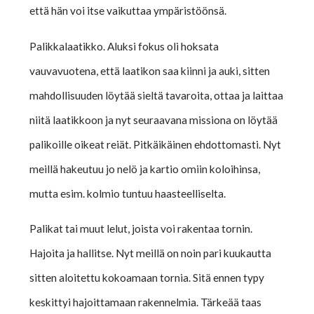
että hän voi itse vaikuttaa ympäristöönsä.
Palikkalaatikko. Aluksi fokus oli hoksata
vauvavuotena, että laatikon saa kiinni ja auki, sitten
mahdollisuuden löytää sieltä tavaroita, ottaa ja laittaa
niitä laatikkoon ja nyt seuraavana missiona on löytää
palikoille oikeat reiät. Pitkäikäinen ehdottomasti. Nyt
meillä hakeutuu jo nelö ja kartio omiin koloihinsa,
mutta esim. kolmio tuntuu haasteelliselta.
Palikat tai muut lelut, joista voi rakentaa tornin.
Hajoita ja hallitse. Nyt meillä on noin pari kuukautta
sitten aloitettu kokoamaan tornia. Sitä ennen typy
keskittyi hajoittamaan rakennelmia. Tärkeää taas