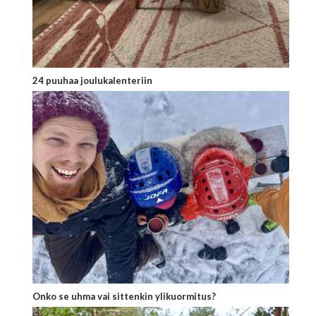
24 puuhaa joulukalenteriin
Onko se uhma vai sittenkin ylikuormitus?