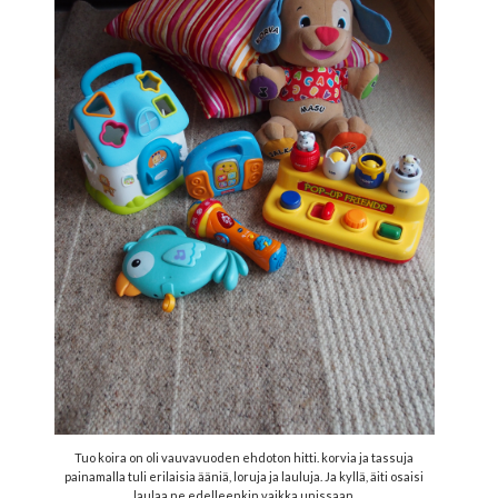
Tuo koira on oli vauvavuoden ehdoton hitti. korvia ja tassuja
painamalla tuli erilaisia ääniä, loruja ja lauluja. Ja kyllä, äiti osaisi
laulaa ne edelleenkin vaikka unissaan.