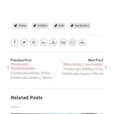
Down
kehitys
koti
kuntoutus
Previous Post
Next Post
Päiväretki
Mitä leluja 2-vuotiaalle?
Mathildedaliin
,
,
,
Fysioterapia
kehitys
Perhe
,
,
,
,
,
Fysioterapia
kehitys
Perhe
Puheterapia
taapero
Yleinen
,
,
Puheterapia
taapero
Yleinen
Related Posts