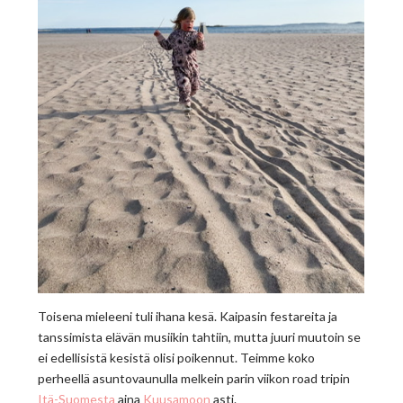
Toisena mieleeni tuli ihana kesä. Kaipasin festareita ja
tanssimista elävän musiikin tahtiin, mutta juuri muutoin se
ei edellisistä kesistä olisi poikennut. Teimme koko
perheellä asuntovaunulla melkein parin viikon road tripin
Itä-Suomesta
aina
Kuusamoon
asti.