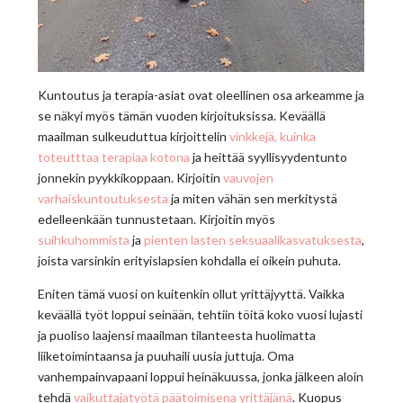
Kuntoutus ja terapia-asiat ovat oleellinen osa arkeamme ja
se näkyi myös tämän vuoden kirjoituksissa. Keväällä
maailman sulkeuduttua kirjoittelin
vinkkejä, kuinka
toteutttaa terapiaa kotona
ja heittää syyllisyydentunto
jonnekin pyykkikoppaan. Kirjoitin
vauvojen
varhaiskuntoutuksesta
ja miten vähän sen merkitystä
edelleenkään tunnustetaan. Kirjoitin myös
suihkuhommista
ja
pienten lasten seksuaalikasvatuksesta
,
joista varsinkin erityislapsien kohdalla ei oikein puhuta.
Eniten tämä vuosi on kuitenkin ollut yrittäjyyttä. Vaikka
keväällä työt loppui seinään, tehtiin töitä koko vuosi lujasti
ja puoliso laajensi maailman tilanteesta huolimatta
liiketoimintaansa ja puuhaili uusia juttuja. Oma
vanhempainvapaani loppui heinäkuussa, jonka jälkeen aloin
tehdä
vaikuttajatyötä päätoimisena yrittäjänä
. Kuopus