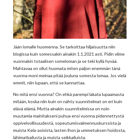
Jään lomalle huomenna. Se tarkoittaa hiljaisuutta niin
blogissa kuin somessakin ainakin 1.1.2021 asti. Pidin viime
vuonnakin totaalisen someloman ja se teki kyllä hyvää.
Mahtavaa on ollut huomata miten paljon enemmän tänä
vuonna moni meinaa pitää jouluna somesta lomaa. Jos vielä
emmit, niin lupaan, että se kannattaa.
No mitä ensi vuonna? On ehkä parempi lakata lupaamasta
mitään, koska niin kuin on nähty suunnitelmat on eri kuin
elävä elämä. Mutta ainakin suunnitelmissa on noin
muutamia mainitakseni puhua ensi vuonna pidennettystä
oppivelvollisuudestä, sopeutumisvalmennuskurssista ja
muista Kela-asioista, lasten ihon ja ummetuksen hoidosta,
lähimatkailusta ja muista seikkailuista.