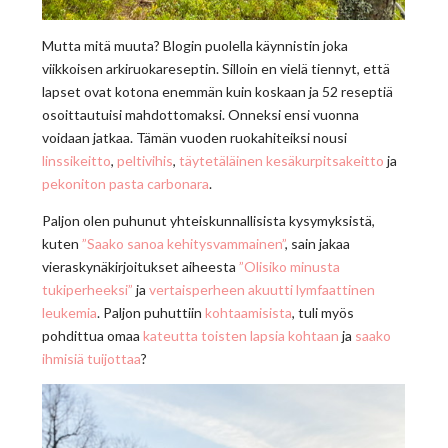
Mutta mitä muuta? Blogin puolella käynnistin joka
viikkoisen arkiruokareseptin. Silloin en vielä tiennyt, että
lapset ovat kotona enemmän kuin koskaan ja 52 reseptiä
osoittautuisi mahdottomaksi. Onneksi ensi vuonna
voidaan jatkaa. Tämän vuoden ruokahiteiksi nousi
linssikeitto
,
peltivihis
,
täytetäläinen kesäkurpitsakeitto
ja
pekoniton pasta carbonara
.
Paljon olen puhunut yhteiskunnallisista kysymyksistä,
kuten
”Saako sanoa kehitysvammainen”
, sain jakaa
vieraskynäkirjoitukset aiheesta
”Olisiko minusta
tukiperheeksi”
ja
vertaisperheen akuutti lymfaattinen
leukemia
. Paljon puhuttiin
kohtaamisista
, tuli myös
pohdittua omaa
kateutta toisten lapsia kohtaan
ja
saako
ihmisiä tuijottaa
?