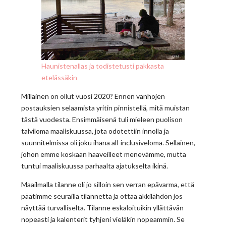
Haunistenallas ja todistetusti pakkasta
etelässäkin
Millainen on ollut vuosi 2020? Ennen vanhojen
postauksien selaamista yritin pinnistellä, mitä muistan
tästä vuodesta. Ensimmäisenä tuli mieleen puolison
talviloma maaliskuussa, jota odotettiin innolla ja
suunnitelmissa oli joku ihana all-inclusiveloma. Sellainen,
johon emme koskaan haaveilleet menevämme, mutta
tuntui maaliskuussa parhaalta ajatukselta ikinä.
Maailmalla tilanne oli jo silloin sen verran epävarma, että
päätimme seurailla tilannetta ja ottaa äkkilähdön jos
näyttää turvalliselta. Tilanne eskaloituikin yllättävän
nopeasti ja kalenterit tyhjeni vieläkin nopeammin. Se